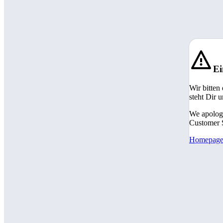
Ei
Wir bitten
steht Dir 
We apologi
Customer S
Homepag