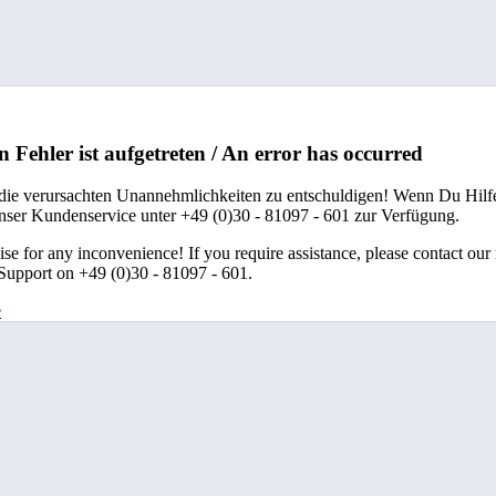
n Fehler ist aufgetreten / An error has occurred
 die verursachten Unannehmlichkeiten zu entschuldigen! Wenn Du Hilfe
unser Kundenservice unter +49 (0)30 - 81097 - 601 zur Verfügung.
se for any inconvenience! If you require assistance, please contact our
upport on +49 (0)30 - 81097 - 601.
e