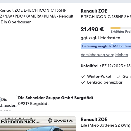
Renault ZOE
E-TECH ICONIC 135HP S
¹
21.490 €
Erhöhter Pre
ggf. zzgl. Lieferkosten
Lieferung möglich
Mit Batteri
Versicherung vergleichen
Unfallfrei
•
EZ 12/2023
•
15
Winter-Paket
Ganz
Lenkrad beheizbar
Die Schneider Gruppe GmbH Burgstädt
09217 Burgstädt
Renault ZOE
Life (Miet-Batterie 22 kWh