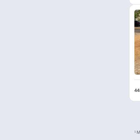
44
¹
M