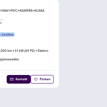
HZ+NAV+PDC+KAMERA+KLIMA
is
e-Zertifikat
.300 km
•
51 kW (69 PS)
•
Elektro
jahresreifen
Kontakt
Parken