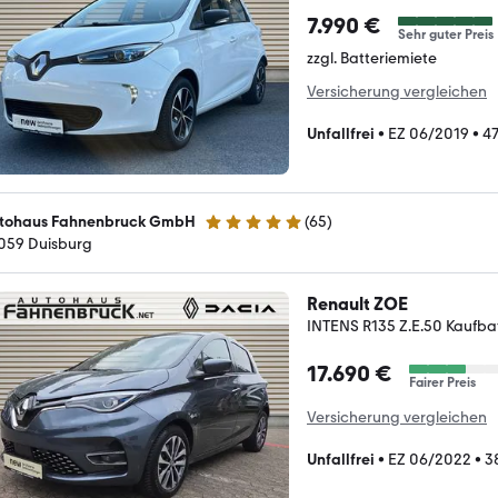
7.990 €
Sehr guter Preis
zzgl. Batteriemiete
Versicherung vergleichen
Unfallfrei
•
EZ 06/2019
•
4
tohaus Fahnenbruck GmbH
(
65
)
4.9 Sterne
059 Duisburg
Renault ZOE
INTENS R135 Z.E.50 Kaufba
17.690 €
Fairer Preis
Versicherung vergleichen
Unfallfrei
•
EZ 06/2022
•
3