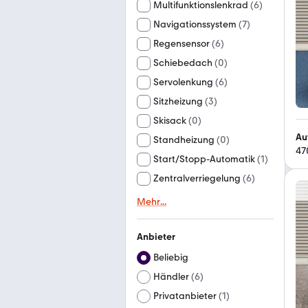
Multifunktionslenkrad
(
6
)
Navigationssystem
(
7
)
Regensensor
(
6
)
Schiebedach
(
0
)
Servolenkung
(
6
)
Sitzheizung
(
3
)
Skisack
(
0
)
Au
Standheizung
(
0
)
47
Start/Stopp-Automatik
(
1
)
Zentralverriegelung
(
6
)
Mehr
...
Anbieter
Beliebig
Händler
(
6
)
Privatanbieter
(
1
)