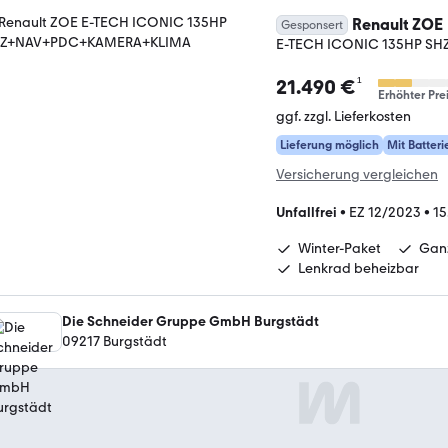
Renault ZOE
Gesponsert
E-TECH ICONIC 135HP S
¹
21.490 €
Erhöhter Pre
ggf. zzgl. Lieferkosten
Lieferung möglich
Mit Batteri
Versicherung vergleichen
Unfallfrei
•
EZ 12/2023
•
15
Winter-Paket
Ganz
Lenkrad beheizbar
Die Schneider Gruppe GmbH Burgstädt
09217 Burgstädt