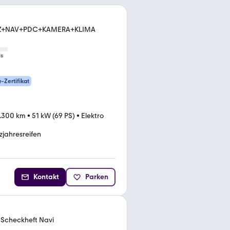
HZ+NAV+PDC+KAMERA+KLIMA
is
e-Zertifikat
.300 km
•
51 kW (69 PS)
•
Elektro
jahresreifen
Kontakt
Parken
) Scheckheft Navi