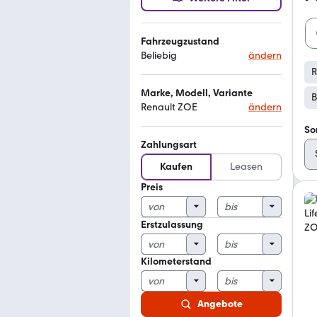
Fahrzeugzustand
Beliebig
ändern
R
Marke, Modell, Variante
B
Renault ZOE
ändern
So
Zahlungsart
Kaufen
Leasen
Preis
Erstzulassung
Kilometerstand
Angebote