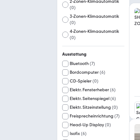
2-Zonen-Klimaautomatik
(
0
)
3-Zonen-Klimaautomatik
(
0
)
4-Zonen-Klimaautomatik
(
0
)
Ausstattung
Bluetooth
(
7
)
Bordcomputer
(
6
)
CD-Spieler
(
0
)
Elektr. Fensterheber
(
6
)
Elektr. Seitenspiegel
(
6
)
Elektr. Sitzeinstellung
(
0
)
Freisprecheinrichtung
(
7
)
Head-Up Display
(
0
)
Isofix
(
6
)