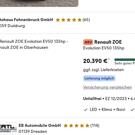
tohaus Fahnenbruck GmbH
(
65
)
4.9 Sterne
059 Duisburg
Renault ZOE
NEU
Evolution EV50 135hp
¹
20.390 €
Sehr guter P
ggf. zzgl. Lieferkosten
Lieferung möglich
Versicherung vergleichen
Unfallfrei
•
EZ 12/2023
•
6.
LED + Klima + Navi
EB Automobile GmbH
(
114
)
4.9 Sterne
01139 Dresden