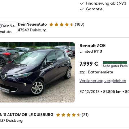
Finanzierung ab 3,99%
Garantie
DeinNeuesAuto
(
180
)
4.7 Sterne
47249 Duisburg
Renault ZOE
Limited R110
7.999 €
Sehr guter Preis
zzgl. Batteriemiete
Versicherung vergleichen
EZ 12/2018
•
87.805 km
•
80
N`S AUTOMOBILE DUISBURG
(
21
)
4.4 Sterne
137 Duisburg