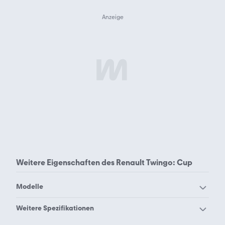
Weitere Eigenschaften des
Renault Twingo: Cup
Modelle
Renault Alaskan
Renault Alpine A110
Weitere Spezifikationen
Renault Alpine A310
Renault Alpine V6