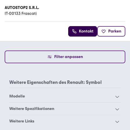
AUTOSTOP2 S.R.L.
IT-00133 Frascati
Kontakt
Parken
Filter anpassen
Weitere Eigenschaften des
Renault: Symbol
Modelle
Renault Alaskan
Renault Alpine A110
Weitere Spezifikationen
Renault Alpine A310
Renault Alpine V6
Renault 1.9
Renault 12
Weitere Links
Renault Arkana
Renault Austral
Renault 16
Renault 2.0