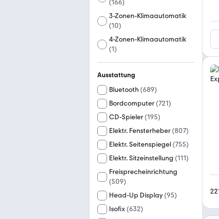
(
166
)
3-Zonen-Klimaautomatik
(
10
)
4-Zonen-Klimaautomatik
(
1
)
Ausstattung
Bluetooth
(
689
)
Bordcomputer
(
721
)
CD-Spieler
(
195
)
Elektr. Fensterheber
(
807
)
Elektr. Seitenspiegel
(
755
)
Elektr. Sitzeinstellung
(
111
)
Freisprecheinrichtung
(
509
)
22
Head-Up Display
(
95
)
Isofix
(
632
)