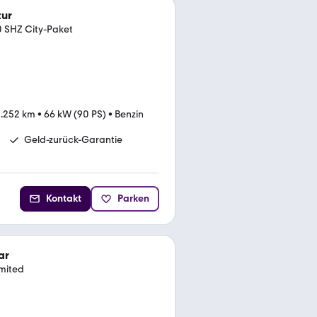
tur
 SHZ City-Paket
.252 km
•
66 kW (90 PS)
•
Benzin
Geld-zurück-Garantie
Kontakt
Parken
ar
mited