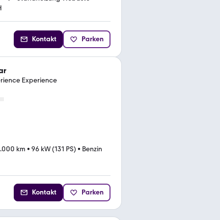
H
Kontakt
Parken
ar
rience Experience
.000 km
•
96 kW (131 PS)
•
Benzin
Kontakt
Parken