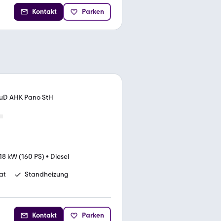
Kontakt
Parken
HuD AHK Pano StH
18 kW (160 PS)
•
Diesel
at
Standheizung
Kontakt
Parken