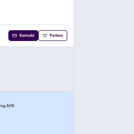
Kontakt
Parken
zung AHK