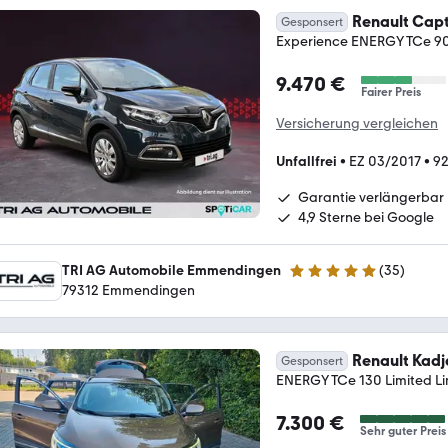
Renault Cap
Gesponsert
Experience ENERGY TCe 90
9.470 €
Fairer Preis
Versicherung vergleichen
Unfallfrei
•
EZ 03/2017
•
92
Garantie verlängerbar
4,9 Sterne bei Google
TRI AG Automobile Emmendingen
(
35
)
5 Sterne
79312 Emmendingen
Renault Kadj
Gesponsert
ENERGY TCe 130 Limited Li
7.300 €
Sehr guter Preis