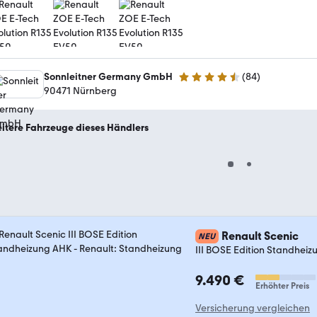
Sonnleitner Germany GmbH
(
84
)
4.4 Sterne
90471 Nürnberg
itere Fahrzeuge dieses Händlers
Renault Scenic
NEU
III BOSE Edition Standhei
9.490 €
Erhöhter Preis
Versicherung vergleichen