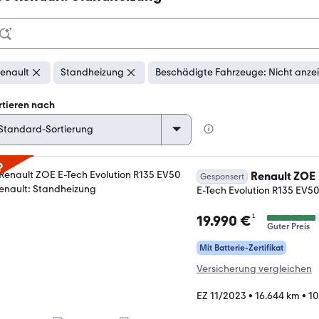
enault
Standheizung
Beschädigte Fahrzeuge: Nicht anze
rtieren nach
p
Renault ZOE
Gesponsert
E-Tech Evolution R135 EV5
¹
19.990 €
Guter Preis
Mit Batterie-Zertifikat
Versicherung vergleichen
EZ 11/2023
•
16.644 km
•
10