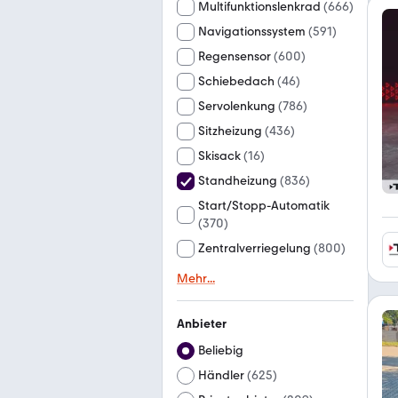
Multifunktionslenkrad
(
666
)
Navigationssystem
(
591
)
Regensensor
(
600
)
Schiebedach
(
46
)
Servolenkung
(
786
)
Sitzheizung
(
436
)
Skisack
(
16
)
Standheizung
(
836
)
Start/Stopp-Automatik
(
370
)
Zentralverriegelung
(
800
)
Mehr
...
Anbieter
Beliebig
Händler
(
625
)