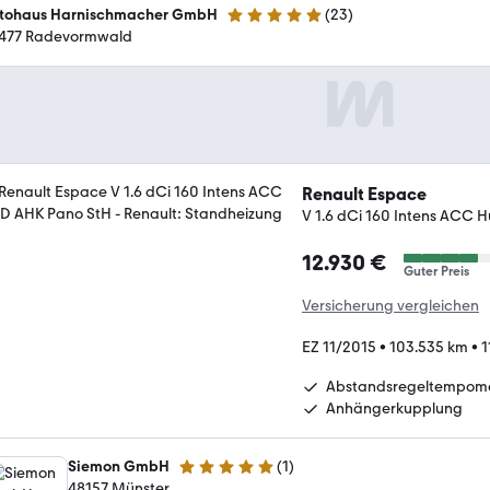
tohaus Harnischmacher GmbH
(
23
)
5 Sterne
477 Radevormwald
Renault Espace
V 1.6 dCi 160 Intens ACC 
12.930 €
Guter Preis
Versicherung vergleichen
EZ 11/2015
•
103.535 km
•
1
Abstandsregeltempom
Anhängerkupplung
Siemon GmbH
(
1
)
5 Sterne
48157 Münster