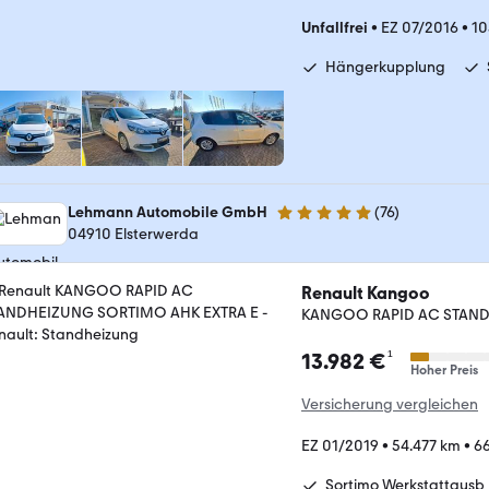
Unfallfrei
•
EZ 07/2016
•
10
Hängerkupplung
Lehmann Automobile GmbH
(
76
)
5 Sterne
04910 Elsterwerda
Renault Kangoo
KANGOO RAPID AC STAND
¹
13.982 €
Hoher Preis
Versicherung vergleichen
EZ 01/2019
•
54.477 km
•
66
Sortimo Werkstattausb