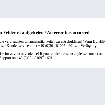
n Fehler ist aufgetreten / An error has occurred
 die verursachten Unannehmlichkeiten zu entschuldigen! Wenn Du Hilfe
unser Kundenservice unter +49 (0)30 - 81097 - 601 zur Verfügung.
se for any inconvenience! If you require assistance, please contact our
upport on +49 (0)30 - 81097 - 601.
e