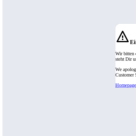
Ei
Wir bitten
steht Dir 
We apologi
Customer S
Homepag