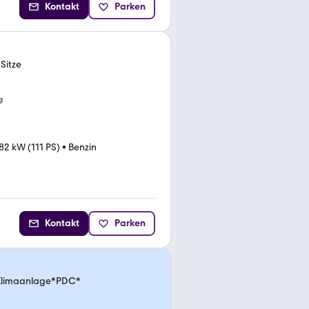
Kontakt
Parken
Sitze
g
82 kW (111 PS)
•
Benzin
Kontakt
Parken
*Klimaanlage*PDC*