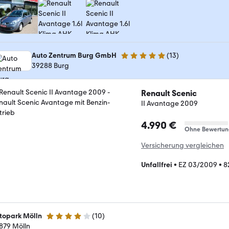
Auto Zentrum Burg GmbH
(
13
)
5 Sterne
39288 Burg
Renault Scenic
II Avantage 2009
4.990 €
Ohne Bewertun
Versicherung vergleichen
Unfallfrei
•
EZ 03/2009
•
8
topark Mölln
(
10
)
4 Sterne
879 Mölln