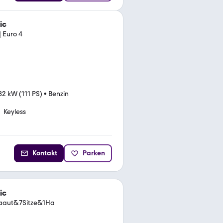
ic
| Euro 4
82 kW (111 PS)
•
Benzin
Keyless
Kontakt
Parken
ic
maaut&7Sitze&1Ha