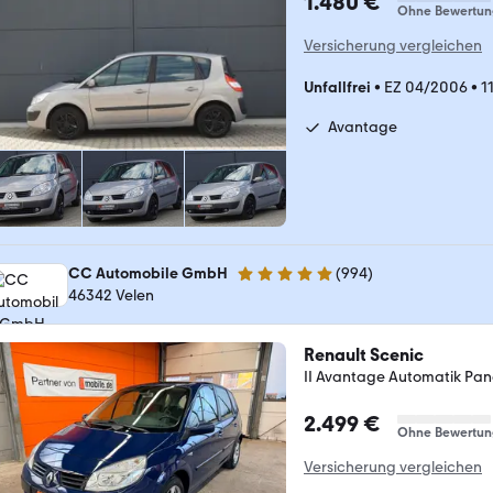
1.480 €
Ohne Bewertun
Versicherung vergleichen
Unfallfrei
•
EZ 04/2006
•
1
Avantage
CC Automobile GmbH
(
994
)
5 Sterne
46342 Velen
Renault Scenic
II Avantage Automatik Pa
2.499 €
Ohne Bewertun
Versicherung vergleichen