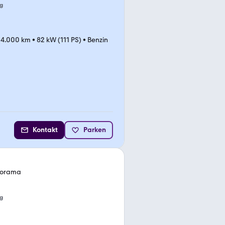
g
14.000 km
•
82 kW (111 PS)
•
Benzin
Kontakt
Parken
norama
g