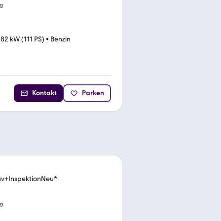
g
•
82 kW (111 PS)
•
Benzin
Kontakt
Parken
üv+InspektionNeu*
g