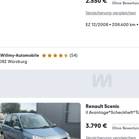
2.550 €
Ohne Bewertun
Versicherung vergleichen
EZ 12/2008
•
208.600 km
.Willmy-Automobile
(
54
)
4.7 Sterne
082 Würzburg
Renault Scenic
II Avantage*Scheckheft*T
3.790 €
Ohne Bewertun
Versicherung vergleichen