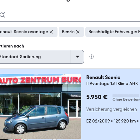
enault Scenic avantage
Benzin
Beschädigte Fahrzeuge: 
rtieren nach
Renault Scenic
II Avantage 1.6l Klima AHK
5.950 €
Ohne Bewertun
Versicherung vergleichen
EZ 02/2009
•
125.920 km
•