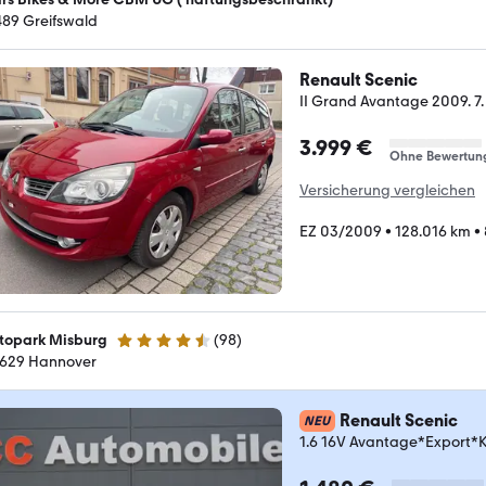
489 Greifswald
Renault Scenic
II Grand Avantage 2009. 7. 
3.999 €
Ohne Bewertun
Versicherung vergleichen
EZ 03/2009
•
128.016 km
•
topark Misburg
(
98
)
4.5 Sterne
629 Hannover
Renault Scenic
NEU
1.6 16V Avantage*Export