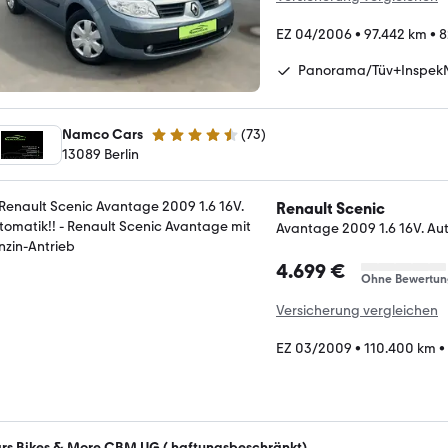
EZ 04/2006
•
97.442 km
•
8
Panorama/Tüv+Inspek
Namco Cars
(
73
)
4.6 Sterne
13089 Berlin
Renault Scenic
Avantage 2009 1.6 16V. Au
4.699 €
Ohne Bewertun
Versicherung vergleichen
EZ 03/2009
•
110.400 km
•
rs Bikes & More CBM UG ( haftungsbeschränkt)