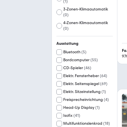
(
1
)
3-Zonen-Klimaautomatik
(
0
)
4-Zonen-Klimaautomatik
(
0
)
Ausstattung
Fa
Bluetooth
(
5
)
97
Bordcomputer
(
55
)
CD-Spieler
(
46
)
Elektr. Fensterheber
(
64
)
Elektr. Seitenspiegel
(
69
)
Elektr. Sitzeinstellung
(
1
)
Freisprecheinrichtung
(
4
)
Head-Up Display
(
1
)
Isofix
(
41
)
Multifunktionslenkrad
(
18
)