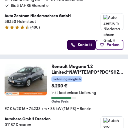
Bis 3 JAHRE Garantie
Auto Zentrum Niedersachsen GmbH
38350 Helmstedt
(
480
)
4.5 Sterne
Kontakt
Parken
Renault Megane 1.2
Limited*NAVI*TEMPO*PDC*SHZ*
KLIMA*
Lieferung möglich
8.230 €
inkl. kostenlose Lieferung
Guter Preis
EZ 06/2016
•
74.233 km
•
85 kW (116 PS)
•
Benzin
Autohero GmbH Dresden
01187 Dresden