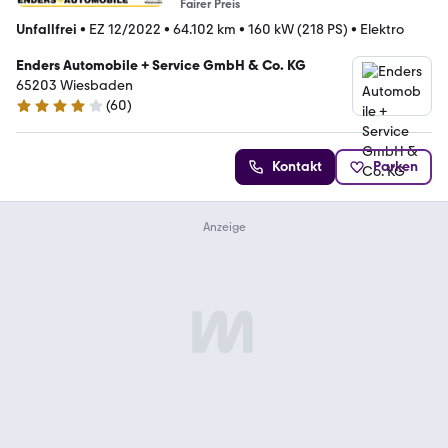
Fairer Preis
Unfallfrei
•
EZ 12/2022
•
64.102 km
•
160 kW (218 PS)
•
Elektro
Enders Automobile + Service GmbH & Co. KG
65203 Wiesbaden
(
60
)
3.8 Sterne
Kontakt
Parken