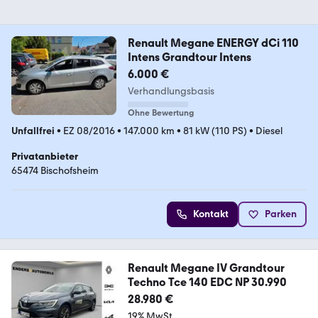
Renault Megane ENERGY dCi 110
Intens Grandtour Intens
6.000 €
Verhandlungsbasis
Ohne Bewertung
Unfallfrei
•
EZ 08/2016
•
147.000 km
•
81 kW (110 PS)
•
Diesel
Privatanbieter
65474 Bischofsheim
Kontakt
Parken
Renault Megane IV Grandtour
Techno Tce 140 EDC NP 30.990
28.980 €
19% MwSt.