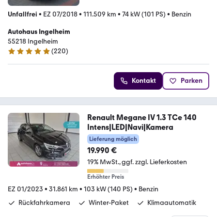
Unfallfrei
•
EZ 07/2018
•
111.509 km
•
74 kW (101 PS)
•
Benzin
Autohaus Ingelheim
55218 Ingelheim
(
220
)
4.8 Sterne
Kontakt
Parken
Renault Megane IV 1.3 TCe 140
Intens|LED|Navi|Kamera
Lieferung möglich
19.990 €
19% MwSt.
ggf. zzgl. Lieferkosten
Erhöhter Preis
EZ 01/2023
•
31.861 km
•
103 kW (140 PS)
•
Benzin
Rückfahrkamera
Winter-Paket
Klimaautomatik