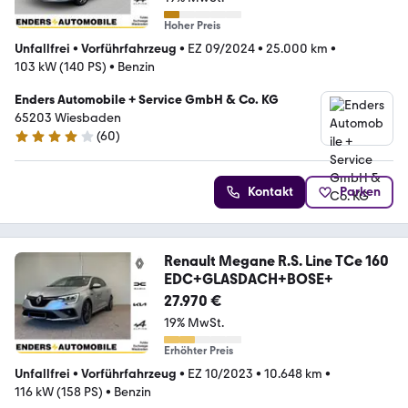
Hoher Preis
Unfallfrei
•
Vorführfahrzeug
•
EZ 09/2024
•
25.000 km
•
103 kW (140 PS)
•
Benzin
Enders Automobile + Service GmbH & Co. KG
65203 Wiesbaden
(
60
)
3.8 Sterne
Kontakt
Parken
Renault Megane R.S. Line TCe 160
EDC+GLASDACH+BOSE+
27.970 €
19% MwSt.
Erhöhter Preis
Unfallfrei
•
Vorführfahrzeug
•
EZ 10/2023
•
10.648 km
•
116 kW (158 PS)
•
Benzin