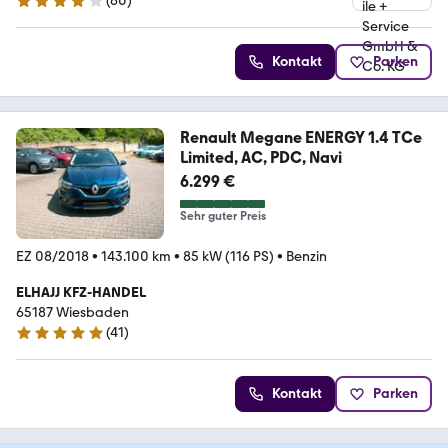
(
60
)
3.8 Sterne
Kontakt
Parken
Renault Megane ENERGY 1.4 TCe
Limited, AC, PDC, Navi
6.299 €
Sehr guter Preis
EZ 08/2018
•
143.100 km
•
85 kW (116 PS)
•
Benzin
ELHAJJ KFZ-HANDEL
65187 Wiesbaden
(
41
)
4.9 Sterne
Kontakt
Parken