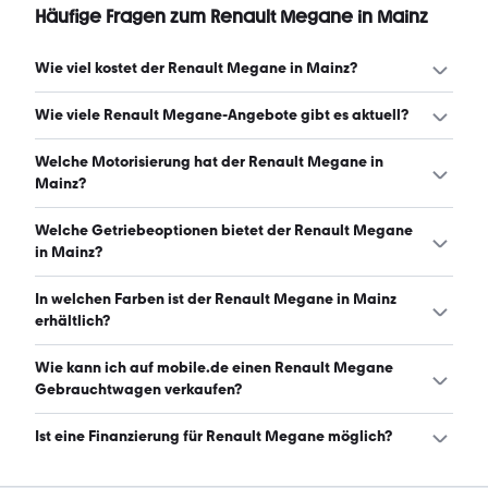
Häufige Fragen zum Renault Megane in Mainz
Wie viel kostet der Renault Megane in Mainz?
Ein guter Preis für einen Renault Megane in Mainz liegt
Wie viele Renault Megane-Angebote gibt es aktuell?
zwischen 3.189 € und 13.799 €. (Stand: 10.8.2026)
Es gibt insgesamt 47 Renault Megane bei mobile.de,
Welche Motorisierung hat der Renault Megane in
davon 47 Gebraucht- und 0 Neuwagen. (Stand:
Mainz?
10.8.2026)
Der Renault Megane in Mainz hat Leistungen zwischen 93
Welche Getriebeoptionen bietet der Renault Megane
und 205 PS. (Stand: 10.8.2026)
in Mainz?
Der Renault Megane in Mainz ist mit manuellem und
In welchen Farben ist der Renault Megane in Mainz
automatischem Getriebe erhältlich. (Stand: 10.8.2026)
erhältlich?
Den Renault Megane in Mainz gibt es in folgenden
Wie kann ich auf mobile.de einen Renault Megane
Farben: grau, schwarz, silber, weiß, beige, blau, grün und
Gebrauchtwagen verkaufen?
rot. Die häufigste Farbe ist grau. (Stand: 10.8.2026)
Alle Informationen zum Verkauf an mobile.de-
Ist eine Finanzierung für Renault Megane möglich?
Ankaufstationen oder per Inserat auf mobile.de gibt es
auf unserer
Auto verkaufen
Seite.
Ja, ein Großteil der Angebote auf mobile.de kann