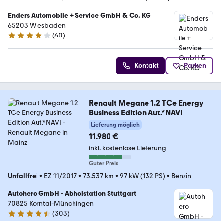
Enders Automobile + Service GmbH & Co. KG
65203 Wiesbaden
(
60
)
3.8 Sterne
Kontakt
Parken
Renault Megane 1.2 TCe Energy
Business Edition Aut.*NAVI
Lieferung möglich
11.980 €
inkl. kostenlose Lieferung
Guter Preis
Unfallfrei
•
EZ 11/2017
•
73.537 km
•
97 kW (132 PS)
•
Benzin
Autohero GmbH - Abholstation Stuttgart
70825 Korntal-Münchingen
(
303
)
4.4 Sterne