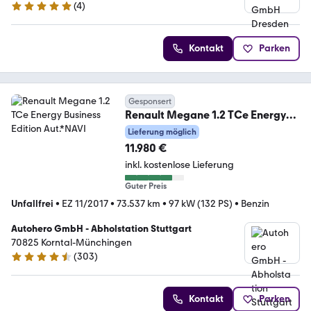
(
4
)
5 Sterne
Kontakt
Parken
Gesponsert
Renault Megane 1.2 TCe Energy
Business Edition Aut.*NAVI
Lieferung möglich
11.980 €
inkl. kostenlose Lieferung
Guter Preis
Unfallfrei
•
EZ 11/2017
•
73.537 km
•
97 kW (132 PS)
•
Benzin
Autohero GmbH - Abholstation Stuttgart
70825 Korntal-Münchingen
(
303
)
4.4 Sterne
Kontakt
Parken