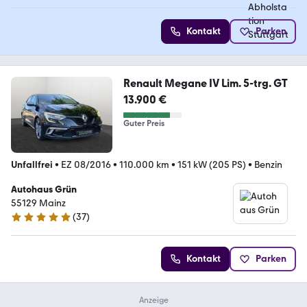
Kontakt
Parken
Renault Megane IV Lim. 5-trg. GT
13.900 €
Guter Preis
Unfallfrei
•
EZ 08/2016
•
110.000 km
•
151 kW (205 PS)
•
Benzin
Autohaus Grün
55129 Mainz
(
37
)
4.8 Sterne
Kontakt
Parken