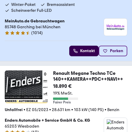
Winter-Paket
Bremsassistent
Scheinwerfer Full-LED
MeinAuto.de Gebrauchtwagen
85748 Garching bei München
(
1014
)
4.6 Sterne
Kontakt
Parken
Renault Megane Techno TCe
140++KAMERA++PDC++NAVI++
18.890 €
19% MwSt.
Fairer Preis
Unfallfrei
•
EZ 05/2023
•
28.631 km
•
103 kW (140 PS)
•
Benzin
Enders Automobile + Service GmbH & Co. KG
65203 Wiesbaden