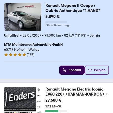
Renault Megane II Coupe /
Cabrio Authentique *1.HAND*
3.890 €
Ohne Bewertung
Unfallfrei
•
EZ 05/2007
•
91.000 km
•
82 kW (111 PS)
•
Benzin
MTA Maintaunus Automobile GmbH
65719 Hofheim-Wallau
(
179
)
5 Sterne
Kontakt
Parken
Renault Megane Electric Iconic
EV60 220++HARMAN-KARDON++
27.680 €
19% MwSt.