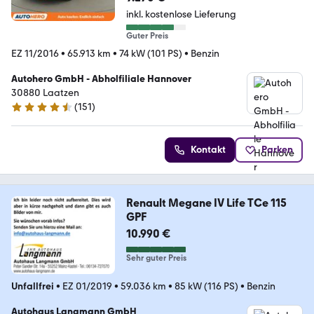
inkl. kostenlose Lieferung
Guter Preis
EZ 11/2016
•
65.913 km
•
74 kW (101 PS)
•
Benzin
Autohero GmbH - Abholfiliale Hannover
30880 Laatzen
(
151
)
4.7 Sterne
Kontakt
Parken
Renault Megane IV Life TCe 115
GPF
10.990 €
Sehr guter Preis
Unfallfrei
•
EZ 01/2019
•
59.036 km
•
85 kW (116 PS)
•
Benzin
Autohaus Langmann GmbH