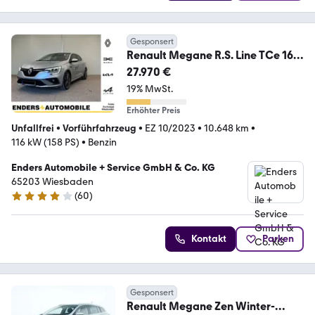
Gesponsert
Renault Megane R.S. Line TCe 160
EDC+GLASDACH+BOSE+
27.970 €
19% MwSt.
Erhöhter Preis
Unfallfrei
•
Vorführfahrzeug
•
EZ 10/2023
•
10.648 km
•
116 kW (158 PS)
•
Benzin
Enders Automobile + Service GmbH & Co. KG
65203 Wiesbaden
(
60
)
3.8 Sterne
Kontakt
Parken
Gesponsert
Renault Megane Zen Winter-