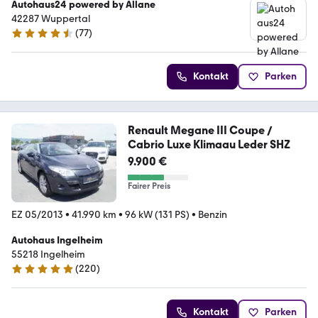
Autohaus24 powered by Allane
42287 Wuppertal
(
77
)
4.5 Sterne
Kontakt
Parken
Renault Megane III Coupe /
Cabrio Luxe Klimaau Leder SHZ
9.900 €
Fairer Preis
EZ 05/2013
•
41.990 km
•
96 kW (131 PS)
•
Benzin
Autohaus Ingelheim
55218 Ingelheim
(
220
)
4.8 Sterne
Kontakt
Parken