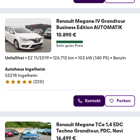
Renault Megane IV Grandtour
Business Edition AUTOMATIK
10.890 €
Sehr guter Preis
Unfallfrei
•
EZ 11/2019
•
126.712 km
•
103 kW (140 PS)
•
Benzin
Autohaus Ingelheim
55218 Ingelheim
(
220
)
4.8 Sterne
Kontakt
Parken
Renault Megane TCe 1,4 EDC
Techno Grandtour, PDC, Navi
16.499 €