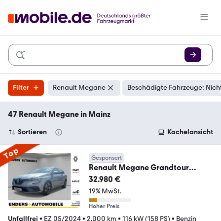
Filter
Renault Megane
Beschädigte Fahrzeuge: Nich
47 Renault Megane in Mainz
Sortieren
Kachelansicht
Top
Gesponsert
Renault Megane Grandtour
R.S.Line TCe 160 EDC NP 40.049,
32.980 €
19% MwSt.
Hoher Preis
Unfallfrei
•
EZ 05/2024
•
2.000 km
•
116 kW (158 PS)
•
Benzin