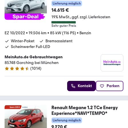
Paket|Lenkradheizung|Navi|LED
Lieferung möglich
14.615 €
19% MwSt.
ggf. zzgl. Lieferkosten
Sehr guter Preis
EZ 10/2022
•
19.506 km
•
85 kW (116 PS)
•
Benzin
Winter-Paket
Bremsassistent
Scheinwerfer Full-LED
MeinAuto.de Gebrauchtwagen
85748 Garching bei München
(
1014
)
4.6 Sterne
Kontakt
Parken
Renault Megane 1.2 TCe Energy
Experience*NAVI*TEMPO*
Lieferung möglich
9.270 €