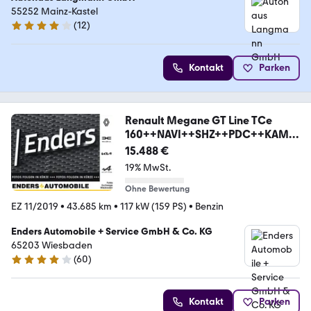
55252 Mainz-Kastel
(
12
)
4 Sterne
Kontakt
Parken
Renault Megane GT Line TCe
160++NAVI++SHZ++PDC++KAME
RA++
15.488 €
19% MwSt.
Ohne Bewertung
EZ 11/2019
•
43.685 km
•
117 kW (159 PS)
•
Benzin
Enders Automobile + Service GmbH & Co. KG
65203 Wiesbaden
(
60
)
3.8 Sterne
Kontakt
Parken