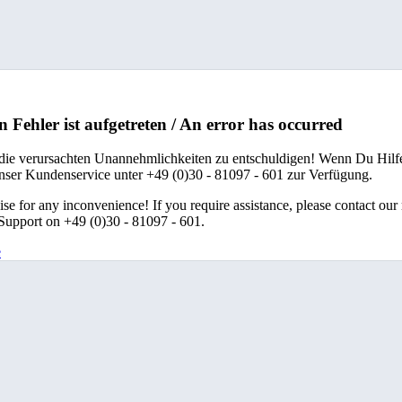
n Fehler ist aufgetreten / An error has occurred
 die verursachten Unannehmlichkeiten zu entschuldigen! Wenn Du Hilfe
unser Kundenservice unter +49 (0)30 - 81097 - 601 zur Verfügung.
se for any inconvenience! If you require assistance, please contact our
upport on +49 (0)30 - 81097 - 601.
e