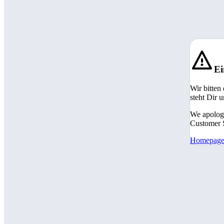
Ei
Wir bitten
steht Dir 
We apologi
Customer S
Homepag