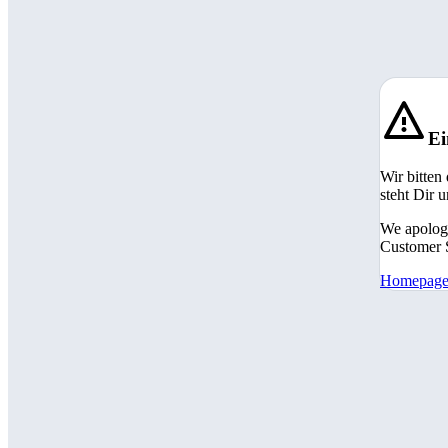
Ei
Wir bitten
steht Dir 
We apologi
Customer S
Homepag