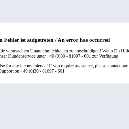
n Fehler ist aufgetreten / An error has occurred
 die verursachten Unannehmlichkeiten zu entschuldigen! Wenn Du Hilfe
unser Kundenservice unter +49 (0)30 - 81097 - 601 zur Verfügung.
se for any inconvenience! If you require assistance, please contact our
upport on +49 (0)30 - 81097 - 601.
e