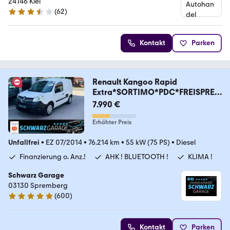
24146 Kiel
(
62
)
3.6 Sterne
Kontakt
Parken
Renault Kangoo Rapid
Extra*SORTIMO*PDC*FREISPREC
HEN*
7.990 €
Erhöhter Preis
Unfallfrei
•
EZ 07/2014
•
76.214 km
•
55 kW (75 PS)
•
Diesel
Finanzierung o. Anz.!
AHK ! BLUETOOTH !
KLIMA !
Schwarz Garage
03130 Spremberg
(
600
)
4.9 Sterne
Kontakt
Parken