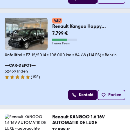
NEU
Renault Kangoo Happy
Family*KLIMA*TEMP.*NAVI*BLUET.
7.799 €
*USB*
Fairer Preis
Unfallfrei
•
EZ 12/2014
•
108.000 km
•
84 kW (114 PS)
•
Benzin
—CAR-DEPOT—
52459 Inden
(
155
)
4.9 Sterne
Kontakt
Parken
Renault KANGOO 1.6 16V
AUTOMATIK DE LUXE
12.998 €