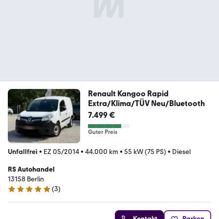
Renault Kangoo Rapid
Extra/Klima/TÜV Neu/Bluetooth
7.499 €
Guter Preis
Unfallfrei
•
EZ 05/2014
•
44.000 km
•
55 kW (75 PS)
•
Diesel
RS Autohandel
13158 Berlin
(
3
)
5 Sterne
Kontakt
Parken