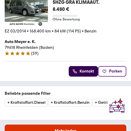
SHZG GRA KLIMAAUT.
8.480 €
Ohne Bewertung
EZ 03/2014
•
168.400 km
•
84 kW (114 PS)
•
Benzin
Auto Mayer e. K.
79618 Rheinfelden (Baden)
(
59
)
5 Sterne
Kontakt
Parken
Beliebte passende Filter
+
Kraftstoffart
:
Diesel
+
Kraftstoffart
:
Benzin
+
Getriebe
:
Automat
Mehr laden