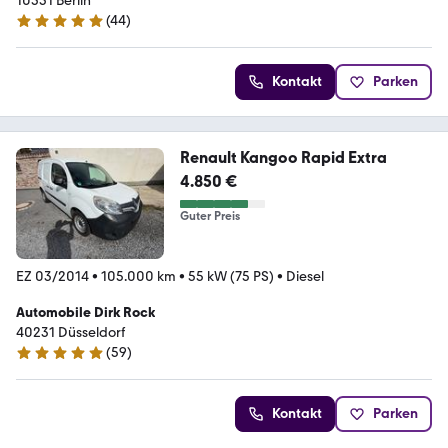
10551 Berlin
(
44
)
4.9 Sterne
Kontakt
Parken
Renault Kangoo Rapid Extra
4.850 €
Guter Preis
EZ 03/2014
•
105.000 km
•
55 kW (75 PS)
•
Diesel
Automobile Dirk Rock
40231 Düsseldorf
(
59
)
4.8 Sterne
Kontakt
Parken