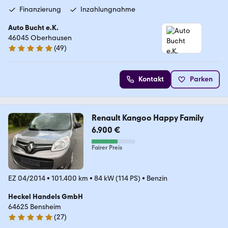
Finanzierung
Inzahlungnahme
Auto Bucht e.K.
46045 Oberhausen
(
49
)
5 Sterne
Kontakt
Parken
Renault Kangoo Happy Family
6.900 €
Fairer Preis
EZ 04/2014
•
101.400 km
•
84 kW (114 PS)
•
Benzin
Heckel Handels GmbH
64625 Bensheim
(
27
)
4.8 Sterne