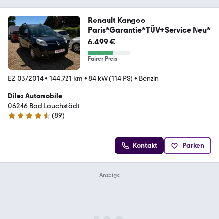
Renault Kangoo
Paris*Garantie*TÜV+Service Neu*
6.499 €
Fairer Preis
EZ 03/2014
•
144.721 km
•
84 kW (114 PS)
•
Benzin
Dilex Automobile
06246 Bad Lauchstädt
(
89
)
4.6 Sterne
Kontakt
Parken