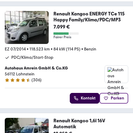
Renault Kangoo ENERGY TCe 115
Happy Family/Klima/PDC/MP3
7.099 €
Fairer Preis
EZ 07/2014
•
118.523 km
•
84 kW (114 PS)
•
Benzin
PDC/Klima/Start-Stop
Autohaus Amrein GmbH & Co.KG
56112 Lahnstein
(
306
)
4.5 Sterne
Kontakt
Parken
Renault Kangoo 1,6l 16V
Automatik