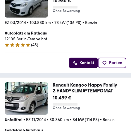
10.950 €
Ohne Bewertung
EZ 03/2014
•
103.880 km
•
78 kW (106 PS)
•
Benzin
Autoplatz am Rathaus
12105 Berlin-Tempelhof
(
45
)
5 Sterne
Kontakt
Parken
Renault Kangoo Happy Family
2.HAND*KLIMA*TEMPOMAT
10.499 €
Ohne Bewertung
Unfallfrei
•
EZ 11/2014
•
80.860 km
•
84 kW (114 PS)
•
Benzin
Goldstadt-Autohaus