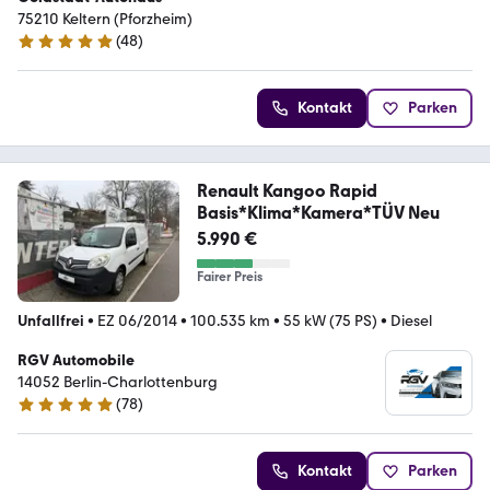
75210 Keltern (Pforzheim)
(
48
)
4.9 Sterne
Kontakt
Parken
Renault Kangoo Rapid
Basis*Klima*Kamera*TÜV Neu
5.990 €
Fairer Preis
Unfallfrei
•
EZ 06/2014
•
100.535 km
•
55 kW (75 PS)
•
Diesel
RGV Automobile
14052 Berlin-Charlottenburg
(
78
)
4.9 Sterne
Kontakt
Parken