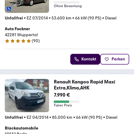
Ohne Bewertung
Unfallfrei
•
EZ 07/2014
•
53.600 km
•
66 kW (90 PS)
•
Diesel
Auto Fockner
42281 Wuppertal
(
90
)
5 Sterne
Kontakt
Parken
Renault Kangoo Rapid Maxi
Extra,Klima,AHK
7.990 €
Fairer Preis
Unfallfrei
•
EZ 04/2014
•
85.000 km
•
66 kW (90 PS)
•
Diesel
Blackautomobile