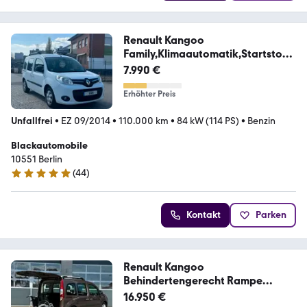
Renault Kangoo
Family,Klimaautomatik,Startstop,
Freispr..
7.990 €
Erhöhter Preis
Unfallfrei
•
EZ 09/2014
•
110.000 km
•
84 kW (114 PS)
•
Benzin
Blackautomobile
10551 Berlin
(
44
)
4.9 Sterne
Kontakt
Parken
Renault Kangoo
Behindertengerecht Rampe
Heckabsenkung
16.950 €