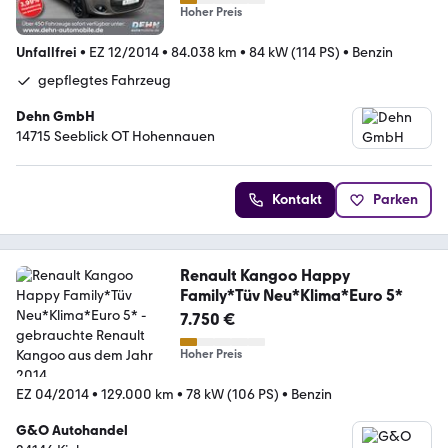
Hoher Preis
Unfallfrei
•
EZ 12/2014
•
84.038 km
•
84 kW (114 PS)
•
Benzin
gepflegtes Fahrzeug
Dehn GmbH
14715 Seeblick OT Hohennauen
Kontakt
Parken
Renault Kangoo Happy
Family*Tüv Neu*Klima*Euro 5*
7.750 €
Hoher Preis
EZ 04/2014
•
129.000 km
•
78 kW (106 PS)
•
Benzin
G&O Autohandel