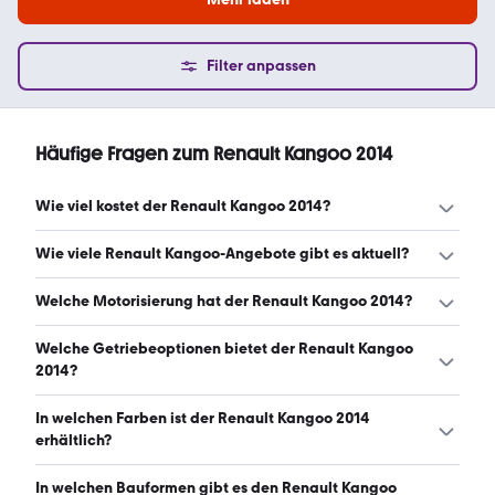
Filter anpassen
Häufige Fragen zum Renault Kangoo 2014
Wie viel kostet der Renault Kangoo 2014?
Ein guter Preis für einen Renault Kangoo 2014 liegt
Wie viele Renault Kangoo-Angebote gibt es aktuell?
zwischen 4.875 € und 7.990 €. (Stand: 8.8.2026)
Es gibt insgesamt 55 Renault Kangoo bei mobile.de,
Welche Motorisierung hat der Renault Kangoo 2014?
davon 55 Gebraucht- und 0 Neuwagen. (Stand:
8.8.2026)
Der Renault Kangoo 2014 hat Leistungen zwischen 70 und
Welche Getriebeoptionen bietet der Renault Kangoo
114 PS. (Stand: 8.8.2026)
2014?
Der Renault Kangoo 2014 ist mit manuellem und
In welchen Farben ist der Renault Kangoo 2014
automatischem Getriebe erhältlich. (Stand: 8.8.2026)
erhältlich?
Den Renault Kangoo 2014 gibt es in folgenden Farben:
In welchen Bauformen gibt es den Renault Kangoo