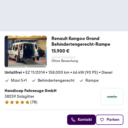
Renault Kangoo Grand
Behindertengerecht-Rampe
15.900 €
Ohne Bewertung
Unfallfrei
•
EZ 11/2014
•
158.000 km
•
66 kW (90 PS)
•
Diesel
Maxi 5+1
Behindertengerecht
Rampe
Handicap Fahrzeuge GmbH
38259 Salzgitter
(
78
)
5 Sterne
Kontakt
Parken