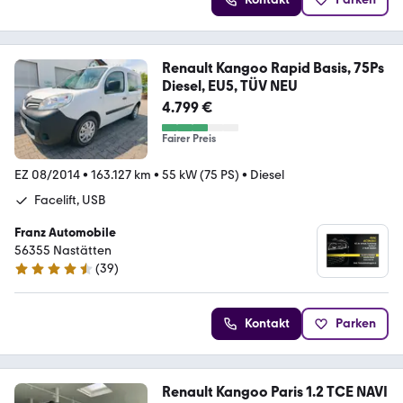
Renault Kangoo Rapid Basis, 75Ps
Diesel, EU5, TÜV NEU
4.799 €
Fairer Preis
EZ 08/2014
•
163.127 km
•
55 kW (75 PS)
•
Diesel
Facelift, USB
Franz Automobile
56355 Nastätten
(
39
)
4.3 Sterne
Kontakt
Parken
Renault Kangoo Paris 1.2 TCE NAVI