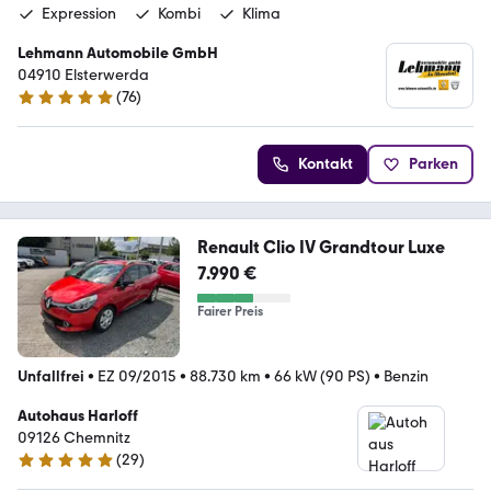
Expression
Kombi
Klima
Lehmann Automobile GmbH
04910 Elsterwerda
(
76
)
5 Sterne
Kontakt
Parken
Renault Clio IV Grandtour Luxe
7.990 €
Fairer Preis
Unfallfrei
•
EZ 09/2015
•
88.730 km
•
66 kW (90 PS)
•
Benzin
Autohaus Harloff
09126 Chemnitz
(
29
)
5 Sterne