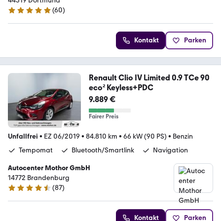
44319 Dortmund
(
60
)
4.9 Sterne
Kontakt
Parken
Renault Clio IV Limited 0.9 TCe 90
eco² Keyless+PDC
9.889 €
Fairer Preis
Unfallfrei
•
EZ 06/2019
•
84.810 km
•
66 kW (90 PS)
•
Benzin
Tempomat
Bluetooth/Smartlink
Navigation
Autocenter Mothor GmbH
14772 Brandenburg
(
87
)
4.6 Sterne
Kontakt
Parken