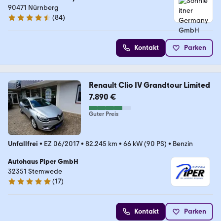
90471 Nürnberg
(
84
)
4.4 Sterne
Kontakt
Parken
Renault Clio IV Grandtour Limited
7.890 €
Guter Preis
Unfallfrei
•
EZ 06/2017
•
82.245 km
•
66 kW (90 PS)
•
Benzin
Autohaus Piper GmbH
32351 Stemwede
(
17
)
4.8 Sterne
Kontakt
Parken