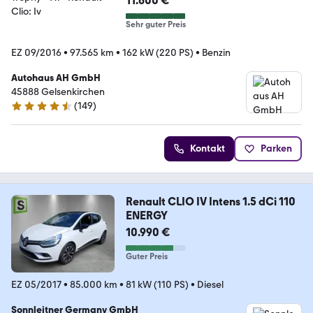
11.600 €
Sehr guter Preis
EZ 09/2016
•
97.565 km
•
162 kW (220 PS)
•
Benzin
Autohaus AH GmbH
45888 Gelsenkirchen
(
149
)
4.7 Sterne
Kontakt
Parken
Renault CLIO IV Intens 1.5 dCi 110
ENERGY
10.990 €
Guter Preis
EZ 05/2017
•
85.000 km
•
81 kW (110 PS)
•
Diesel
Sonnleitner Germany GmbH