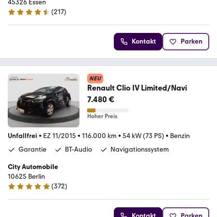
45326 Essen
(
217
)
4.7 Sterne
Kontakt
Parken
NEU
Renault Clio IV Limited/Navi
7.480 €
Hoher Preis
Unfallfrei
•
EZ 11/2015
•
116.000 km
•
54 kW (73 PS)
•
Benzin
Garantie
BT-Audio
Navigationssystem
City Automobile
10625 Berlin
(
372
)
4.9 Sterne
Kontakt
Parken