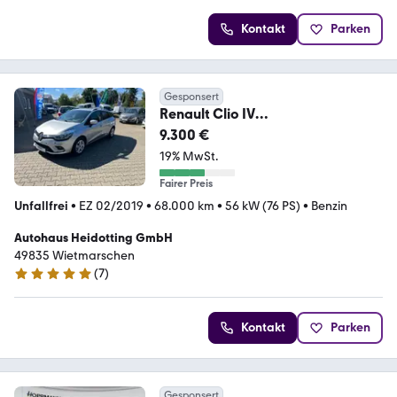
Kontakt
Parken
Gesponsert
Renault Clio IV
Life,1HAND,NAVI,PDC,ALLWETTER
9.300 €
19% MwSt.
Fairer Preis
Unfallfrei
•
EZ 02/2019
•
68.000 km
•
56 kW (76 PS)
•
Benzin
Autohaus Heidotting GmbH
49835 Wietmarschen
(
7
)
5 Sterne
Kontakt
Parken
Gesponsert