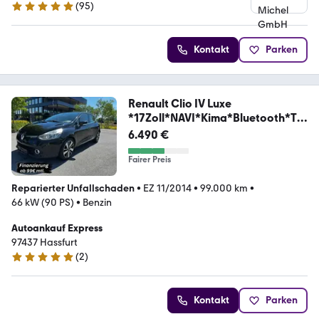
(
95
)
4.8 Sterne
Kontakt
Parken
Renault Clio IV Luxe
*17Zoll*NAVI*Kima*Bluetooth*TÜ
V
6.490 €
Fairer Preis
Reparierter Unfallschaden
•
EZ 11/2014
•
99.000 km
•
66 kW (90 PS)
•
Benzin
Autoankauf Express
97437 Hassfurt
(
2
)
5 Sterne
Kontakt
Parken