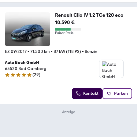
Renault Clio IV 1.2 TCe 120 eco
10.590 €
Fairer Preis
EZ 09/2017
•
71.500 km
•
87 kW (118 PS)
•
Benzin
Auto Bach GmbH
65520 Bad Camberg
(
29
)
4.8 Sterne
Kontakt
Parken