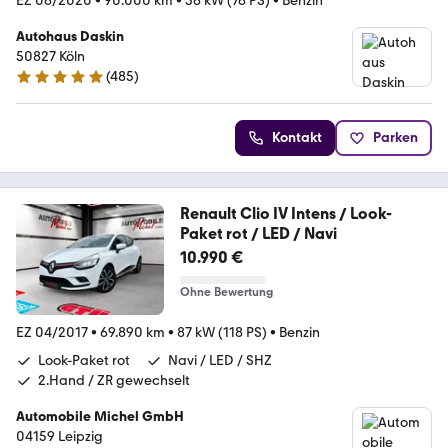
EZ 06/2020
•
90.000 km
•
56 kW (76 PS)
•
Benzin
Autohaus Daskin
50827 Köln
(
485
)
4.9 Sterne
Kontakt
Parken
Renault Clio IV Intens / Look-
Paket rot / LED / Navi
10.990 €
Ohne Bewertung
EZ 04/2017
•
69.890 km
•
87 kW (118 PS)
•
Benzin
Look-Paket rot
Navi / LED / SHZ
2.Hand / ZR gewechselt
Automobile Michel GmbH
04159 Leipzig