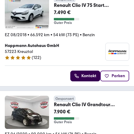
Renault Clio IV 75 Start
*Klima*Tempomat*elFH*Allwetter
7.490 €
*
Guter Preis
EZ 08/2018
•
66.592 km
•
54 kW (73 PS)
•
Benzin
Hoppmann Autohaus GmbH
57223 Kreuztal
(
122
)
4.9 Sterne
Kontakt
Parken
Gesponsert
Renault Clio IV Grandtour
KLIMA/SCHECKHEFT/TÜV NEU
7.900 €
Guter Preis