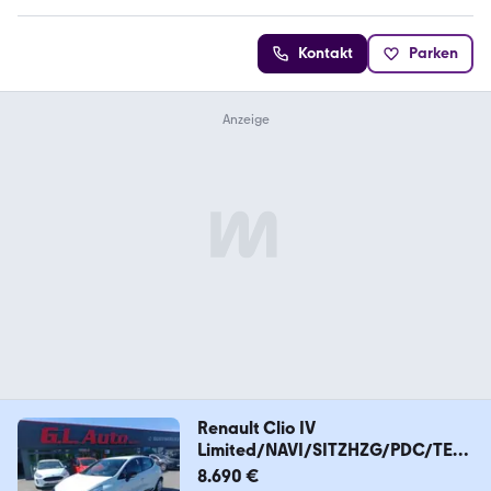
Kontakt
Parken
Renault Clio IV
Limited/NAVI/SITZHZG/PDC/TEM
PO/ALLWETTER
8.690 €