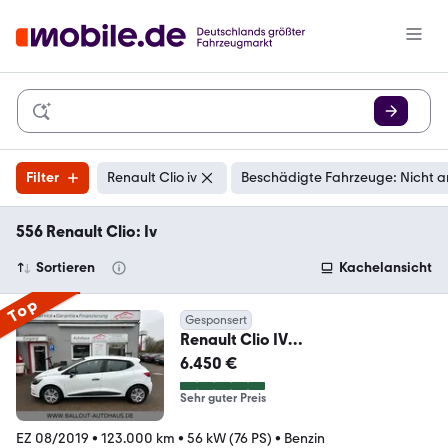
Filter
Renault Clio iv
Beschädigte Fahrzeuge: Nicht a
556 Renault Clio: Iv
Sortieren
Kachelansicht
Top
Gesponsert
Renault Clio IV
Life*2.HAND*KLIMA*NAVI*TEMPO
6.450 €
*EURO6*
Sehr guter Preis
EZ 08/2019
•
123.000 km
•
56 kW (76 PS)
•
Benzin