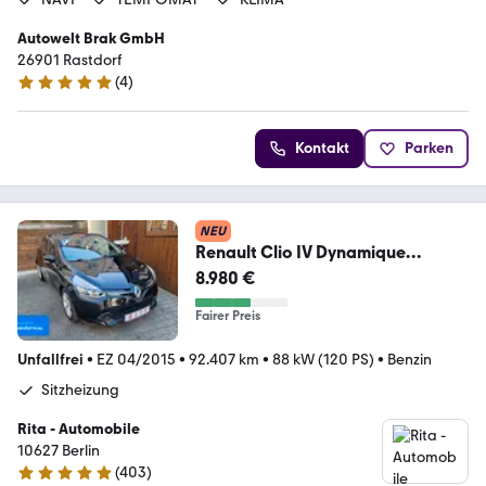
Autowelt Brak GmbH
26901 Rastdorf
(
4
)
5 Sterne
Kontakt
Parken
NEU
Renault Clio IV Dynamique
Automatik, Navi, Tempomat
8.980 €
Fairer Preis
Unfallfrei
•
EZ 04/2015
•
92.407 km
•
88 kW (120 PS)
•
Benzin
Sitzheizung
Rita - Automobile
10627 Berlin
(
403
)
4.8 Sterne