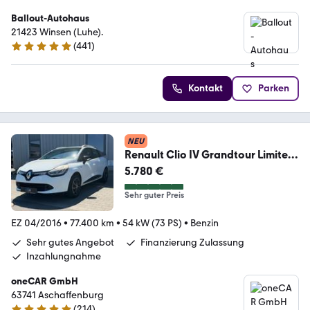
Ballout-Autohaus
21423 Winsen (Luhe).
(
441
)
4.9 Sterne
Kontakt
Parken
NEU
Renault Clio IV Grandtour Limited
LED Tüv 10.2027
5.780 €
Sehr guter Preis
EZ 04/2016
•
77.400 km
•
54 kW (73 PS)
•
Benzin
Sehr gutes Angebot
Finanzierung Zulassung
Inzahlungnahme
oneCAR GmbH
63741 Aschaffenburg
(
214
)