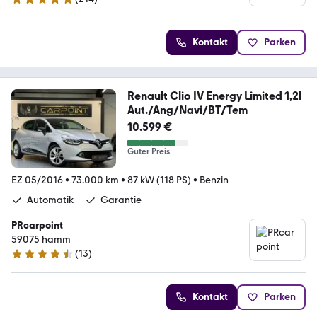
4.8 Sterne
Kontakt
Parken
Renault Clio IV Energy Limited 1,2l
Aut./Ang/Navi/BT/Tem
10.599 €
Guter Preis
EZ 05/2016
•
73.000 km
•
87 kW (118 PS)
•
Benzin
Automatik
Garantie
PRcarpoint
59075 hamm
(
13
)
4.5 Sterne
Kontakt
Parken