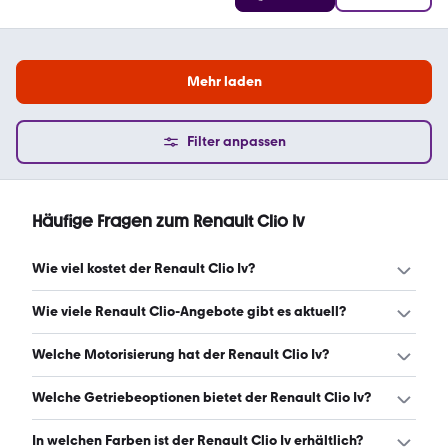
Mehr laden
Filter anpassen
Häufige Fragen zum Renault Clio Iv
Wie viel kostet der Renault Clio Iv?
Ein guter Preis für einen Renault Clio Iv liegt zwischen
Wie viele Renault Clio-Angebote gibt es aktuell?
5.990 € und 9.250 €. (Stand: 7.8.2026)
Es gibt insgesamt 556 Renault Clio bei mobile.de, davon
Welche Motorisierung hat der Renault Clio Iv?
556 Gebraucht- und 0 Neuwagen. (Stand: 7.8.2026)
Der Renault Clio Iv hat Leistungen zwischen 73 und 120
Welche Getriebeoptionen bietet der Renault Clio Iv?
PS. (Stand: 7.8.2026)
Der Renault Clio Iv ist mit manuellem und automatischem
In welchen Farben ist der Renault Clio Iv erhältlich?