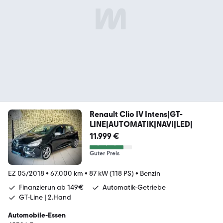
Renault Clio IV Intens|GT-
LINE|AUTOMATIK|NAVI|LED|
11.999 €
Guter Preis
EZ 05/2018
•
67.000 km
•
87 kW (118 PS)
•
Benzin
Finanzierun ab 149€
Automatik-Getriebe
GT-Line | 2.Hand
Automobile-Essen