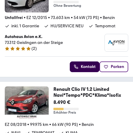
Ohne Bewertung
Unfallfrei
•
EZ 12/2015
•
73.603 km
•
54 kW (73 PS)
•
Benzin
inkl. 1 Garantie
HU/SERVICE NEU
Tempomat
Autohaus Avion e.K.
73312 Geislingen an der Steige
(
2
)
5 Sterne
Kontakt
Parken
Renault Clio IV 1.2 Limited
Navi*Tempo*PDC*Klima*Isofix
8.490 €
Erhöhter Preis
EZ 08/2018
•
99.975 km
•
66 kW (90 PS)
•
Benzin
NAVI
TEMPOMAT
KLIMA