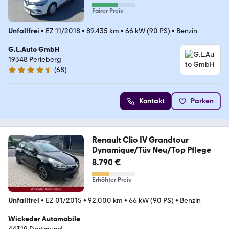
Fairer Preis
Unfallfrei
•
EZ 11/2018
•
89.435 km
•
66 kW (90 PS)
•
Benzin
G.L.Auto GmbH
19348 Perleberg
(
68
)
4.3 Sterne
Kontakt
Parken
Renault Clio IV Grandtour
Dynamique/Tüv Neu/Top Pflege
8.790 €
Erhöhter Preis
Unfallfrei
•
EZ 01/2015
•
92.000 km
•
66 kW (90 PS)
•
Benzin
Wickeder Automobile