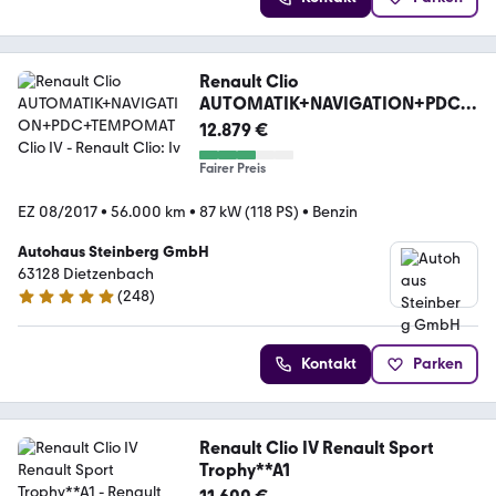
Renault Clio
AUTOMATIK+NAVIGATION+PDC+
TEMPOMAT Clio IV
12.879 €
Fairer Preis
EZ 08/2017
•
56.000 km
•
87 kW (118 PS)
•
Benzin
Autohaus Steinberg GmbH
63128 Dietzenbach
(
248
)
4.9 Sterne
Kontakt
Parken
Renault Clio IV Renault Sport
Trophy**A1