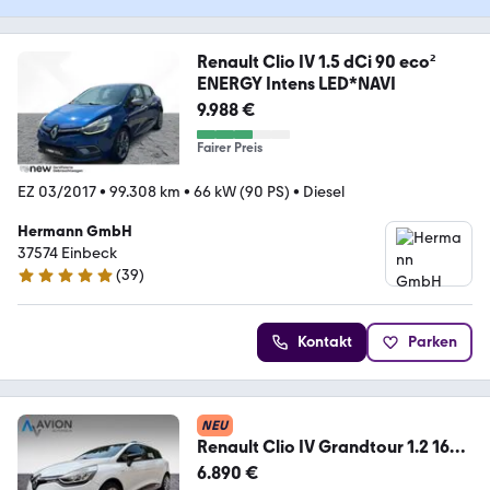
Renault Clio IV 1.5 dCi 90 eco²
ENERGY Intens LED*NAVI
9.988 €
Fairer Preis
EZ 03/2017
•
99.308 km
•
66 kW (90 PS)
•
Diesel
Hermann GmbH
37574 Einbeck
(
39
)
4.9 Sterne
Kontakt
Parken
NEU
Renault Clio IV Grandtour 1.2 16V
75 Limited (EURO 6)
6.890 €