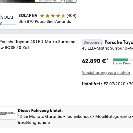
SOLAF NV
(
404
)
4.5 Sterne
BE-2870 Puurs-Sint-Amands
Porsche Tay
Gesponsert
4S LED-Matrix Surround-Vi
¹
62.890 €
Fairer Preis
Versicherung vergleichen
Unfallfrei
•
EZ 07/2020
•
7
Dieses Fahrzeug bietet
:
12-36 Monate Garantie
•
Technikcheck
•
Mobilitätsgarantie
Inzahlungnahme