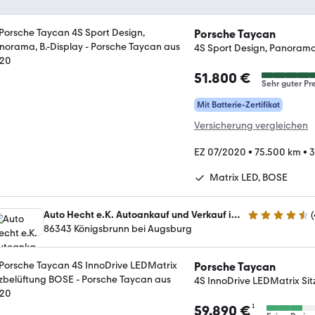
Porsche Taycan
4S Sport Design, Panorama,
51.800 €
Sehr guter Pre
Mit Batterie-Zertifikat
Versicherung vergleichen
EZ 07/2020
•
75.500 km
•
3
Matrix LED, BOSE
Auto Hecht e.K. Autoankauf und Verkauf in Königsbrunn bei Augsburg
(
4.5 Sterne
86343 Königsbrunn bei Augsburg
Porsche Taycan
4S InnoDrive LEDMatrix Si
¹
59.890 €