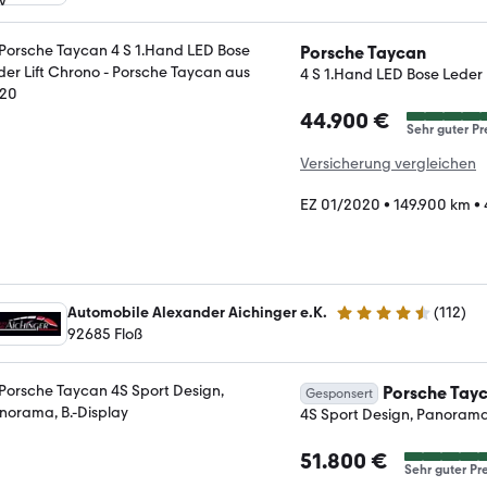
Porsche Taycan
4 S 1.Hand LED Bose Leder 
44.900 €
Sehr guter Pr
Versicherung vergleichen
EZ 01/2020
•
149.900 km
•
Automobile Alexander Aichinger e.K.
(
112
)
4.5 Sterne
92685 Floß
Porsche Tay
Gesponsert
4S Sport Design, Panorama,
51.800 €
Sehr guter Pre