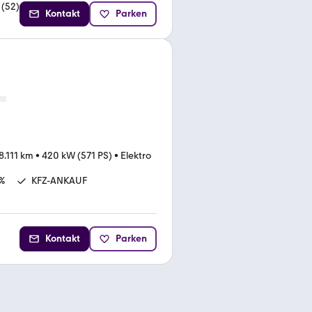
(
52
)
Kontakt
Parken
8.111 km
•
420 kW (571 PS)
•
Elektro
%
KFZ-ANKAUF
Kontakt
Parken