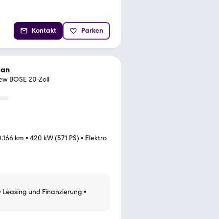
Kontakt
Parken
can
ew BOSE 20-Zoll
0.166 km
•
420 kW (571 PS)
•
Elektro
•
Leasing und Finanzierung
•