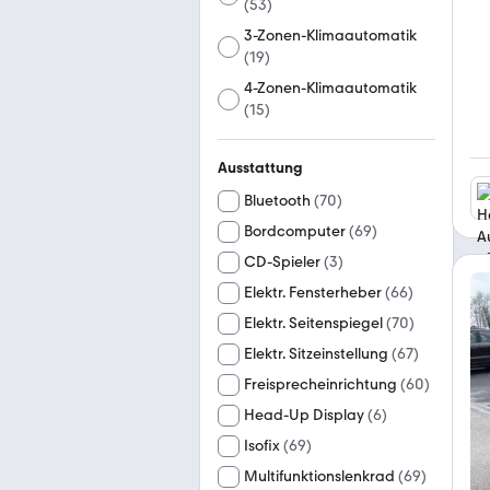
(
53
)
3-Zonen-Klimaautomatik
(
19
)
4-Zonen-Klimaautomatik
(
15
)
Ausstattung
Bluetooth
(
70
)
Bordcomputer
(
69
)
CD-Spieler
(
3
)
Elektr. Fensterheber
(
66
)
Elektr. Seitenspiegel
(
70
)
Elektr. Sitzeinstellung
(
67
)
Freisprecheinrichtung
(
60
)
Head-Up Display
(
6
)
Isofix
(
69
)
Multifunktionslenkrad
(
69
)