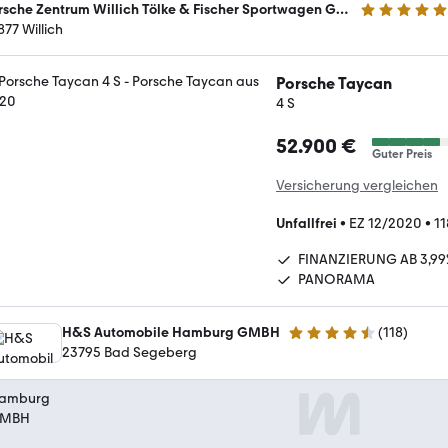
Porsche Zentrum Willich Tölke & Fischer Sportwagen GmbH & Co. KG
5 Sterne
877 Willich
Porsche Taycan
4 S
52.900 €
Guter Preis
Versicherung vergleichen
Unfallfrei
•
EZ 12/2020
•
11
FINANZIERUNG AB 3,99
PANORAMA
H&S Automobile Hamburg GMBH
(
118
)
4.6 Sterne
23795 Bad Segeberg