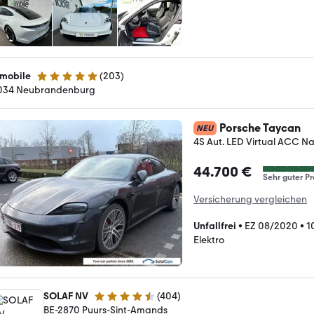
mobile
(
203
)
5 Sterne
034 Neubrandenburg
Porsche Taycan
NEU
4S Aut. LED Virtual ACC Na
44.700 €
Sehr guter Pr
Versicherung vergleichen
Unfallfrei
•
EZ 08/2020
•
1
Elektro
SOLAF NV
(
404
)
4.5 Sterne
BE-2870 Puurs-Sint-Amands