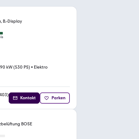
 B.-Display
is
90 kW (530 PS)
•
Elektro
403
)
Kontakt
Parken
tzbelüftung BOSE