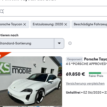
orsche Taycan
Erstzulassung: 2020
Beschädigte Fahrzeug
rtieren nach
p
Porsche Tay
Gesponsert
4 S *PORSCHE APPROVED
69.850 €
Fairer Preis
Versicherung vergleichen
Unfallfrei
•
EZ 06/2020
•
2