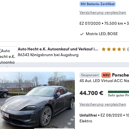
Mit Batterie-Zertifikat
Versicherung vergleichen
EZ 07/2020
•
75.500 km
•
3
Matrix LED, BOSE
Auto Hecht e.K. Autoankauf und Verkauf in Königsbrunn bei Augsburg
(
4.5 Sterne
86343 Königsbrunn bei Augsburg
Porsche
Gesponsert
NEU
4S Aut. LED Virtual ACC Na
44.700 €
Sehr guter Pr
Versicherung vergleichen
Unfallfrei
•
EZ 08/2020
•
1
Elektro