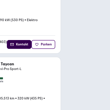
90 kW (530 PS)
•
Elektro
403
)
Kontakt
Parken
 Taycan
vi-Pro Sport-L
eis
05.513 km
•
320 kW (435 PS)
•