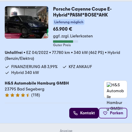
Porsche Cayenne Coupe E-
Hybrid*PASM*BOSE*AHK
Lieferung möglich
65.900 €
ggf. zzgl. Lieferkosten
Guter Preis
Unfallfrei
•
EZ 04/2022
•
77.780 km
•
340 kW (462 PS)
•
Hybrid
(Benzin/Elektro)
FINANZIERUNG AB 3,99%
KFZ ANKAUF
Hybrid 340 kW
H&S Automobile Hamburg GMBH
23795 Bad Segeberg
(
118
)
4.6 Sterne
Kontakt
Parken