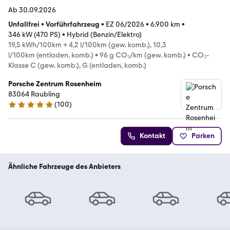
Ab 30.09.2026
Unfallfrei
•
Vorführfahrzeug
•
EZ 06/2026
•
6.900 km
•
346 kW (470 PS)
•
Hybrid (Benzin/Elektro)
19,5 kWh/100km + 4,2 l/100km (gew. komb.), 10,3
l/100km (entladen, komb.)
•
96 g CO₂/km (gew. komb.)
•
CO₂-
Klasse C (gew. komb.), G (entladen, komb.)
Porsche Zentrum Rosenheim
83064 Raubling
(
100
)
5 Sterne
Kontakt
Parken
Ähnliche Fahrzeuge des Anbieters