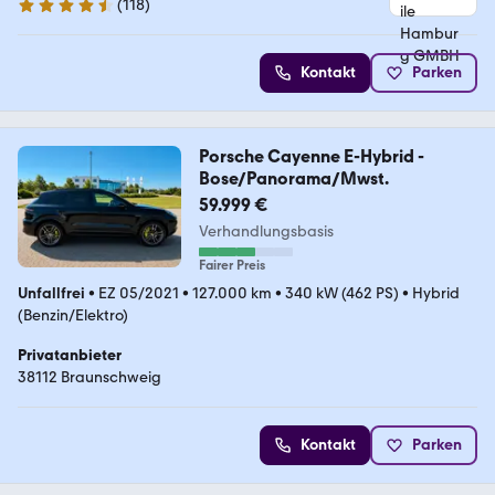
(
118
)
4.6 Sterne
Kontakt
Parken
Porsche Cayenne E-Hybrid -
Bose/Panorama/Mwst.
59.999 €
Verhandlungsbasis
Fairer Preis
Unfallfrei
•
EZ 05/2021
•
127.000 km
•
340 kW (462 PS)
•
Hybrid
(Benzin/Elektro)
Privatanbieter
38112 Braunschweig
Kontakt
Parken