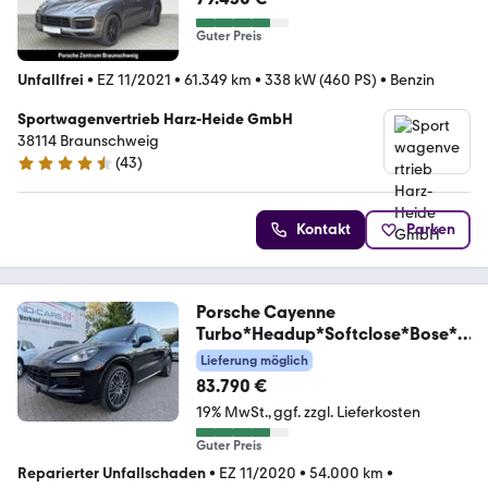
Guter Preis
Unfallfrei
•
EZ 11/2021
•
61.349 km
•
338 kW (460 PS)
•
Benzin
Sportwagenvertrieb Harz-Heide GmbH
38114 Braunschweig
(
43
)
4.4 Sterne
Kontakt
Parken
Porsche Cayenne
Turbo*Headup*Softclose*Bose*P
ano*
Lieferung möglich
83.790 €
19% MwSt.
ggf. zzgl. Lieferkosten
Guter Preis
Reparierter Unfallschaden
•
EZ 11/2020
•
54.000 km
•