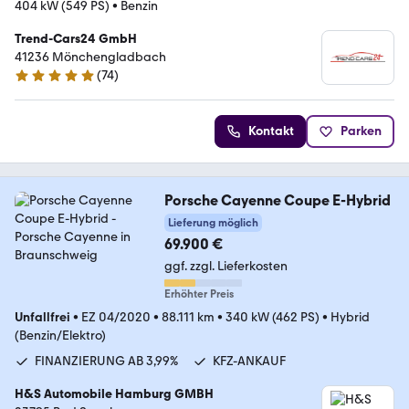
404 kW (549 PS)
•
Benzin
Trend-Cars24 GmbH
41236 Mönchengladbach
(
74
)
4.9 Sterne
Kontakt
Parken
Porsche Cayenne Coupe E-Hybrid
Lieferung möglich
69.900 €
ggf. zzgl. Lieferkosten
Erhöhter Preis
Unfallfrei
•
EZ 04/2020
•
88.111 km
•
340 kW (462 PS)
•
Hybrid
(Benzin/Elektro)
FINANZIERUNG AB 3,99%
KFZ-ANKAUF
H&S Automobile Hamburg GMBH