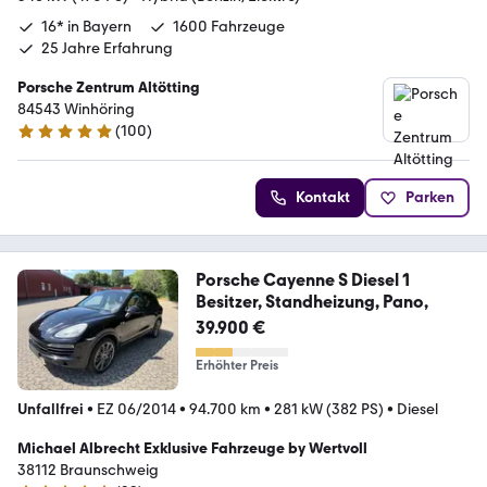
16* in Bayern
1600 Fahrzeuge
25 Jahre Erfahrung
Porsche Zentrum Altötting
84543 Winhöring
(
100
)
4.9 Sterne
Kontakt
Parken
Porsche Cayenne S Diesel 1
Besitzer, Standheizung, Pano,
39.900 €
Erhöhter Preis
Unfallfrei
•
EZ 06/2014
•
94.700 km
•
281 kW (382 PS)
•
Diesel
Michael Albrecht Exklusive Fahrzeuge by Wertvoll
38112 Braunschweig