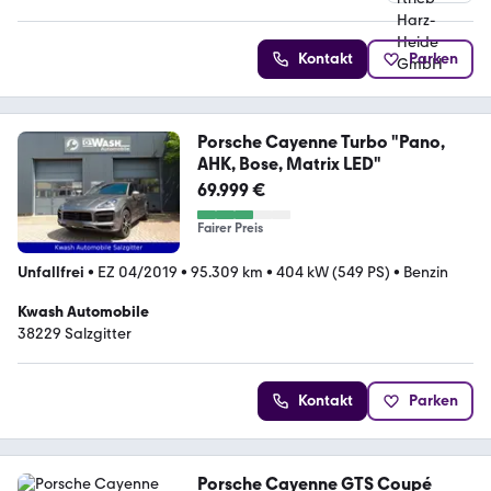
4.4 Sterne
Kontakt
Parken
Porsche Cayenne Turbo "Pano,
AHK, Bose, Matrix LED"
69.999 €
Fairer Preis
Unfallfrei
•
EZ 04/2019
•
95.309 km
•
404 kW (549 PS)
•
Benzin
Kwash Automobile
38229 Salzgitter
Kontakt
Parken
Porsche Cayenne GTS Coupé