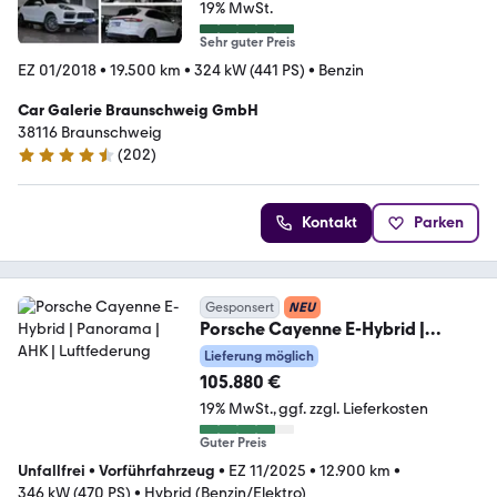
19% MwSt.
Sehr guter Preis
EZ 01/2018
•
19.500 km
•
324 kW (441 PS)
•
Benzin
Car Galerie Braunschweig GmbH
38116 Braunschweig
(
202
)
4.6 Sterne
Kontakt
Parken
Gesponsert
NEU
Porsche Cayenne E-Hybrid |
Panorama | AHK | Luftfederung
Lieferung möglich
105.880 €
19% MwSt.
ggf. zzgl. Lieferkosten
Guter Preis
Unfallfrei
•
Vorführfahrzeug
•
EZ 11/2025
•
12.900 km
•
346 kW (470 PS)
•
Hybrid (Benzin/Elektro)