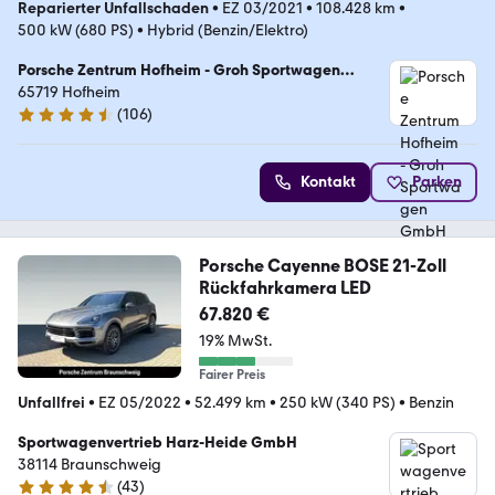
Reparierter Unfallschaden
•
EZ 03/2021
•
108.428 km
•
500 kW (680 PS)
•
Hybrid (Benzin/Elektro)
Porsche Zentrum Hofheim - Groh Sportwagen
GmbH
65719 Hofheim
(
106
)
4.7 Sterne
Kontakt
Parken
Porsche Cayenne BOSE 21-Zoll
Rückfahrkamera LED
67.820 €
19% MwSt.
Fairer Preis
Unfallfrei
•
EZ 05/2022
•
52.499 km
•
250 kW (340 PS)
•
Benzin
Sportwagenvertrieb Harz-Heide GmbH
38114 Braunschweig
(
43
)