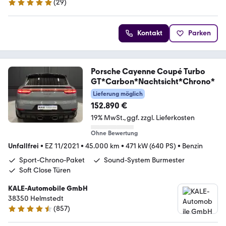
(
29
)
5 Sterne
Kontakt
Parken
Porsche Cayenne Coupé Turbo
GT*Carbon*Nachtsicht*Chrono*
Lieferung möglich
152.890 €
19% MwSt.
ggf. zzgl. Lieferkosten
Ohne Bewertung
Unfallfrei
•
EZ 11/2021
•
45.000 km
•
471 kW (640 PS)
•
Benzin
Sport-Chrono-Paket
Sound-System Burmester
Soft Close Türen
KALE-Automobile GmbH
38350 Helmstedt
(
857
)
4.7 Sterne