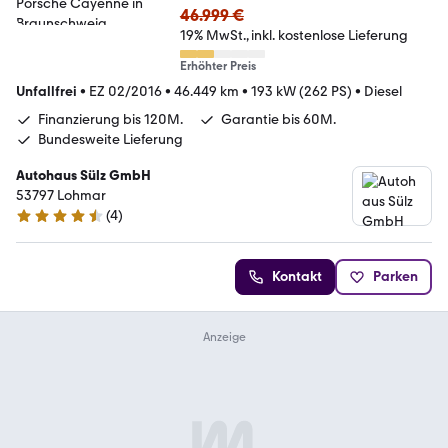
46.999 €
19% MwSt.
inkl. kostenlose Lieferung
Erhöhter Preis
Unfallfrei
•
EZ 02/2016
•
46.449 km
•
193 kW (262 PS)
•
Diesel
Finanzierung bis 120M.
Garantie bis 60M.
Bundesweite Lieferung
Autohaus Sülz GmbH
53797 Lohmar
(
4
)
4.6 Sterne
Kontakt
Parken