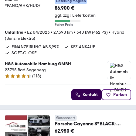
Lieferung möglich
*PANO/AHK/HUD/
86.900 €
ggf. zzgl. Lieferkosten
Fairer Preis
Unfallfrei
•
EZ 04/2023
•
27.390 km
•
340 kW (462 PS)
•
Hybrid
(Benzin/Elektro)
FINANZEIRUNG AB 3,99%
KFZ-ANKAUF
SOFT-CLOSE
H&S Automobile Hamburg GMBH
23795 Bad Segeberg
(
118
)
4.6 Sterne
Kontakt
Parken
Gesponsert
Porsche Cayenne S*BLACK-
PAKET*SPORT-
62.950 €
CHRONO*PANORAMA*ACC*