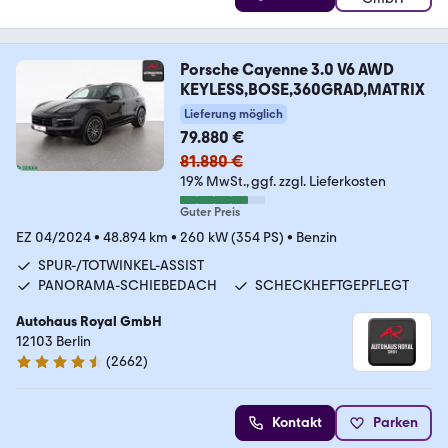
Porsche Cayenne 3.0 V6 AWD
KEYLESS,BOSE,360GRAD,MATRIX
Lieferung möglich
79.880 €
81.880 €
19% MwSt.
ggf. zzgl. Lieferkosten
Guter Preis
EZ 04/2024
•
48.894 km
•
260 kW (354 PS)
•
Benzin
SPUR-/TOTWINKEL-ASSIST
PANORAMA-SCHIEBEDACH
SCHECKHEFTGEPFLEGT
Autohaus Royal GmbH
12103 Berlin
(
2662
)
4.6 Sterne
Kontakt
Parken