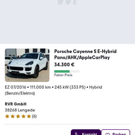
Porsche Cayenne S E-Hybrid
Pano/AHK/AppleCarPlay
34.300 €
Fairer Preis
EZ 07/2016
•
111.000 km
•
245 kW (333 PS)
•
Hybrid
(Benzin/Elektro)
RVR GmbH
38268 Lengede
(
6
)
5 Sterne
Kontakt
Parken