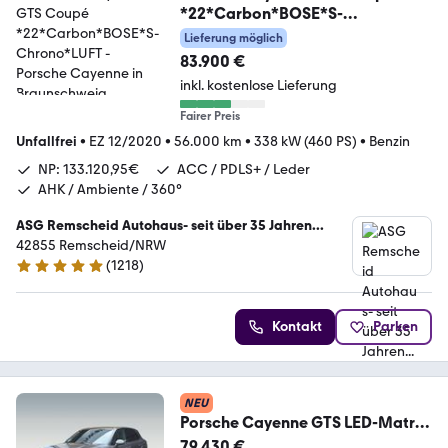
*22*Carbon*BOSE*S-
Chrono*LUFT
Lieferung möglich
83.900 €
inkl. kostenlose Lieferung
Fairer Preis
Unfallfrei
•
EZ 12/2020
•
56.000 km
•
338 kW (460 PS)
•
Benzin
NP: 133.120,95€
ACC / PDLS+ / Leder
AHK / Ambiente / 360°
ASG Remscheid Autohaus- seit über 35 Jahren...
42855 Remscheid/NRW
(
1218
)
4.8 Sterne
Kontakt
Parken
NEU
Porsche Cayenne GTS LED-Matrix
BOSE Luftfederung PASM
79.430 €