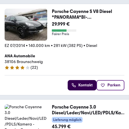
Porsche Cayenne S V8 Diesel
*PANORAMA*BI-
XENON*NAVI*AHK*
29.999 €
Fairer Preis
EZ 07/2014
•
140.000 km
•
281 kW (382 PS)
•
Diesel
ANA Automobile
38106 Braunschweig
(
22
)
4.2 Sterne
Kontakt
Parken
Porsche Cayenne 3.0
Diesel/Leder/Navi/LED/PDLS/Ka
mera
Lieferung möglich
45.799 €