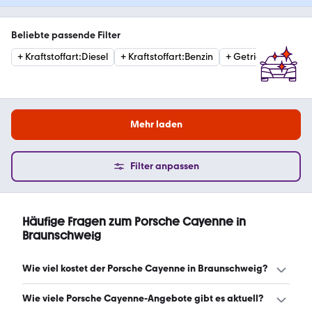
Beliebte passende Filter
+
Kraftstoffart
:
Diesel
+
Kraftstoffart
:
Benzin
+
Getriebe
:
Automat
Mehr laden
Filter anpassen
Häufige Fragen zum Porsche Cayenne in
Braunschweig
Wie viel kostet der Porsche Cayenne in Braunschweig?
Ein guter Preis für einen Porsche Cayenne in
Wie viele Porsche Cayenne-Angebote gibt es aktuell?
Braunschweig liegt zwischen 77.200 € und 129.430 €.