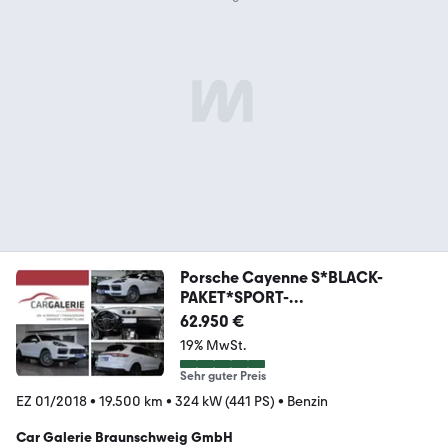
Porsche Cayenne S*BLACK-
PAKET*SPORT-
CHRONO*PANORAMA*ACC*
62.950 €
19% MwSt.
Sehr guter Preis
EZ 01/2018
•
19.500 km
•
324 kW (441 PS)
•
Benzin
Car Galerie Braunschweig GmbH