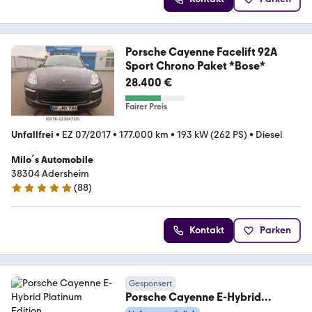
Porsche Cayenne Facelift 92A
Sport Chrono Paket *Bose*
28.400 €
Fairer Preis
Unfallfrei
•
EZ 07/2017
•
177.000 km
•
193 kW (262 PS)
•
Diesel
Milo´s Automobile
38304 Adersheim
(
88
)
5 Sterne
Kontakt
Parken
Gesponsert
Porsche Cayenne E-Hybrid
Platinum Edition