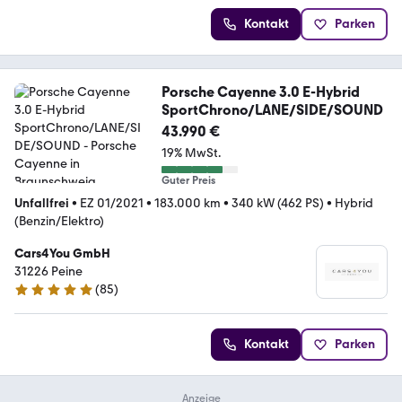
Kontakt
Parken
Porsche Cayenne 3.0 E-Hybrid
SportChrono/LANE/SIDE/SOUND
43.990 €
19% MwSt.
Guter Preis
Unfallfrei
•
EZ 01/2021
•
183.000 km
•
340 kW (462 PS)
•
Hybrid
(Benzin/Elektro)
Cars4You GmbH
31226 Peine
(
85
)
4.9 Sterne
Kontakt
Parken