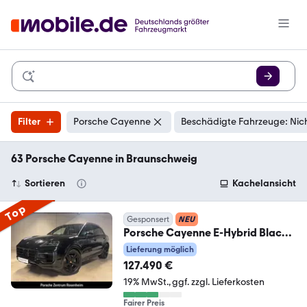
Filter
Porsche Cayenne
Beschädigte Fahrzeuge: Nic
63 Porsche Cayenne in Braunschweig
Sortieren
Kachelansicht
Top
Gesponsert
NEU
Porsche Cayenne E-Hybrid Black
Edition | HA-Lenkung |
Lieferung möglich
127.490 €
19% MwSt.
ggf. zzgl. Lieferkosten
Fairer Preis