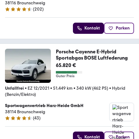
38116 Braunschweig
(
202
)
4.6 Sterne
Kontakt
Parken
Porsche Cayenne E-Hybrid
Sportabgas BOSE Luftfederung
65.820 €
Guter Preis
Unfallfrei
•
EZ 12/2021
•
51.449 km
•
340 kW (462 PS)
•
Hybrid
(Benzin/Elektro)
Sportwagenvertrieb Harz-Heide GmbH
38114 Braunschweig
(
43
)
4.4 Sterne
Kontakt
Parken