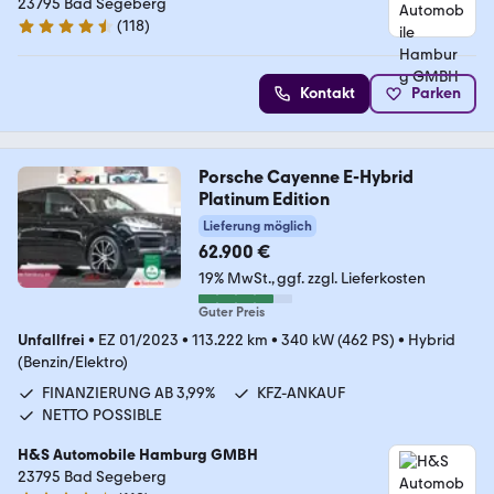
23795 Bad Segeberg
(
118
)
4.6 Sterne
Kontakt
Parken
Porsche Cayenne E-Hybrid
Platinum Edition
Lieferung möglich
62.900 €
19% MwSt.
ggf. zzgl. Lieferkosten
Guter Preis
Unfallfrei
•
EZ 01/2023
•
113.222 km
•
340 kW (462 PS)
•
Hybrid
(Benzin/Elektro)
FINANZIERUNG AB 3,99%
KFZ-ANKAUF
NETTO POSSIBLE
H&S Automobile Hamburg GMBH
23795 Bad Segeberg