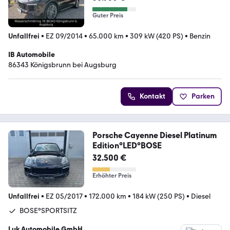
Guter Preis
Unfallfrei
•
EZ 09/2014
•
65.000 km
•
309 kW (420 PS)
•
Benzin
IB Automobile
86343 Königsbrunn bei Augsburg
Kontakt
Parken
Porsche Cayenne Diesel Platinum
Edition°LED°BOSE
32.500 €
Erhöhter Preis
Unfallfrei
•
EZ 05/2017
•
172.000 km
•
184 kW (250 PS)
•
Diesel
BOSE°SPORTSITZ
Luk Automobile GmbH