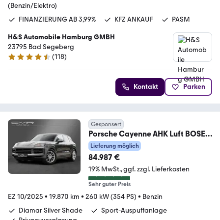
(Benzin/Elektro)
FINANZIERUNG AB 3,99%
KFZ ANKAUF
PASM
H&S Automobile Hamburg GMBH
23795 Bad Segeberg
(
118
)
4.6 Sterne
Kontakt
Parken
Gesponsert
Porsche Cayenne AHK Luft BOSE
Soft Close 18-Wege 90 ltr.
Lieferung möglich
84.987 €
19% MwSt.
ggf. zzgl. Lieferkosten
Sehr guter Preis
EZ 10/2025
•
19.870 km
•
260 kW (354 PS)
•
Benzin
Diamar Silver Shade
Sport-Auspuffanlage