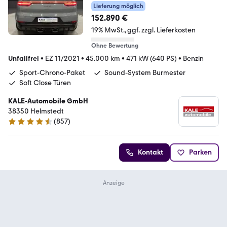
Lieferung möglich
152.890 €
19% MwSt.
ggf. zzgl. Lieferkosten
Ohne Bewertung
Unfallfrei
•
EZ 11/2021
•
45.000 km
•
471 kW (640 PS)
•
Benzin
Sport-Chrono-Paket
Sound-System Burmester
Soft Close Türen
KALE-Automobile GmbH
38350 Helmstedt
(
857
)
4.7 Sterne
Kontakt
Parken