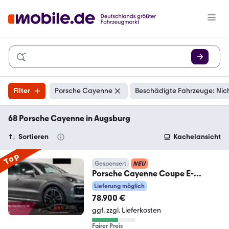
Filter
Porsche Cayenne
Beschädigte Fahrzeuge: Nic
68 Porsche Cayenne in Augsburg
Sortieren
Kachelansicht
Top
Gesponsert
NEU
Porsche Cayenne Coupe E-
Hybrid*Soft Close
Lieferung möglich
78.900 €
ggf. zzgl. Lieferkosten
Fairer Preis