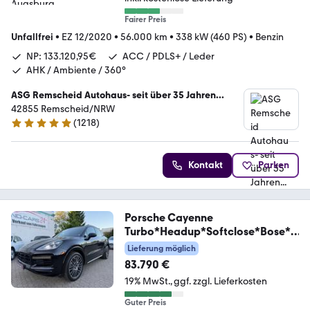
Fairer Preis
Unfallfrei
•
EZ 12/2020
•
56.000 km
•
338 kW (460 PS)
•
Benzin
NP: 133.120,95€
ACC / PDLS+ / Leder
AHK / Ambiente / 360°
ASG Remscheid Autohaus- seit über 35 Jahren...
42855 Remscheid/NRW
(
1218
)
4.8 Sterne
Kontakt
Parken
Porsche Cayenne
Turbo*Headup*Softclose*Bose*P
ano*
Lieferung möglich
83.790 €
19% MwSt.
ggf. zzgl. Lieferkosten
Guter Preis