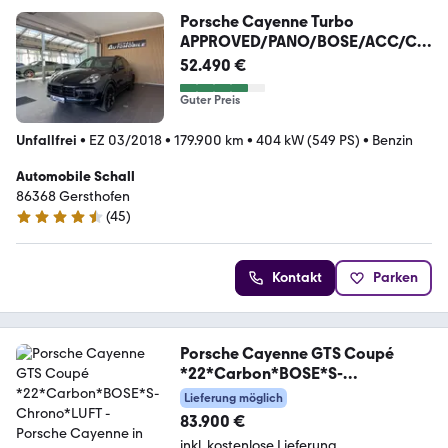
Porsche Cayenne Turbo
APPROVED/PANO/BOSE/ACC/CR
ONO/PDLS+
52.490 €
Guter Preis
Unfallfrei
•
EZ 03/2018
•
179.900 km
•
404 kW (549 PS)
•
Benzin
Automobile Schall
86368 Gersthofen
(
45
)
4.4 Sterne
Kontakt
Parken
Porsche Cayenne GTS Coupé
*22*Carbon*BOSE*S-
Chrono*LUFT
Lieferung möglich
83.900 €
inkl. kostenlose Lieferung