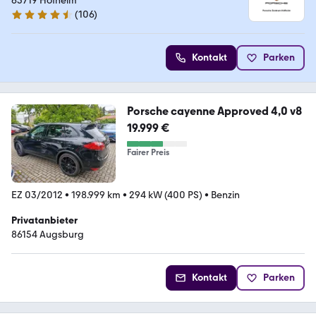
GmbH
65719 Hofheim
(
106
)
4.7 Sterne
Kontakt
Parken
Porsche cayenne Approved 4,0 v8
19.999 €
Fairer Preis
EZ 03/2012
•
198.999 km
•
294 kW (400 PS)
•
Benzin
Privatanbieter
86154 Augsburg
Kontakt
Parken