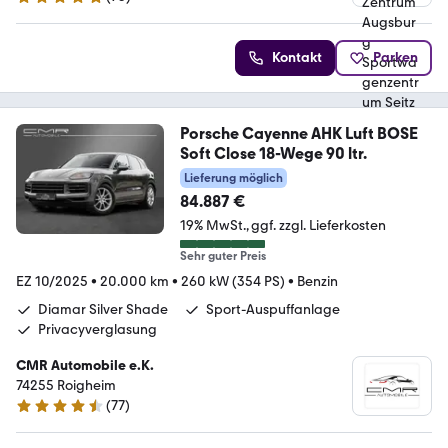
4.8 Sterne
Kontakt
Parken
Porsche Cayenne AHK Luft BOSE
Soft Close 18-Wege 90 ltr.
Lieferung möglich
84.887 €
19% MwSt.
ggf. zzgl. Lieferkosten
Sehr guter Preis
EZ 10/2025
•
20.000 km
•
260 kW (354 PS)
•
Benzin
Diamar Silver Shade
Sport-Auspuffanlage
Privacyverglasung
CMR Automobile e.K.
74255 Roigheim
(
77
)
4.4 Sterne