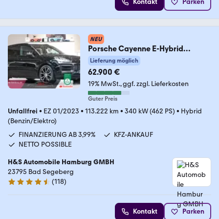
Kontakt
Parken
NEU
Porsche Cayenne E-Hybrid
Platinum Edition
Lieferung möglich
62.900 €
19% MwSt.
ggf. zzgl. Lieferkosten
Guter Preis
Unfallfrei
•
EZ 01/2023
•
113.222 km
•
340 kW (462 PS)
•
Hybrid
(Benzin/Elektro)
FINANZIERUNG AB 3,99%
KFZ-ANKAUF
NETTO POSSIBLE
H&S Automobile Hamburg GMBH
23795 Bad Segeberg
(
118
)
4.6 Sterne
Kontakt
Parken