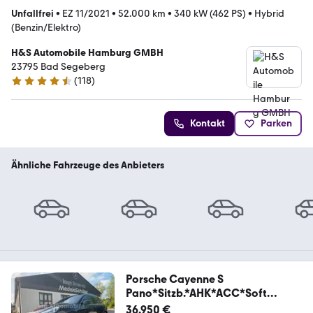
Unfallfrei
•
EZ 11/2021
•
52.000 km
•
340 kW (462 PS)
•
Hybrid
(Benzin/Elektro)
H&S Automobile Hamburg GMBH
23795 Bad Segeberg
(
118
)
4.6 Sterne
Kontakt
Parken
Ähnliche Fahrzeuge des Anbieters
Porsche Cayenne S
Pano*Sitzb.*AHK*ACC*Soft
Close*LED*uvm
36.950 €