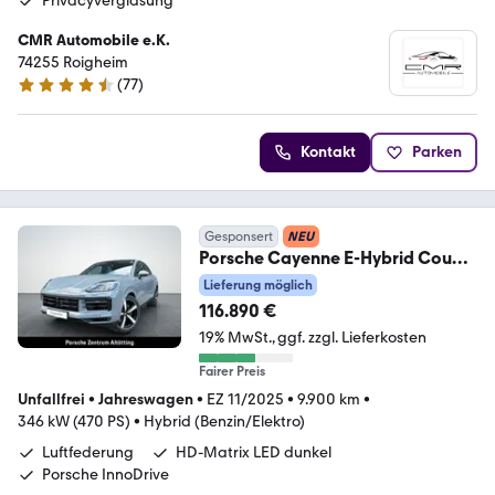
Privacyverglasung
CMR Automobile e.K.
74255 Roigheim
(
77
)
4.4 Sterne
Kontakt
Parken
Gesponsert
NEU
Porsche Cayenne E-Hybrid Coupe
| Sportabgas | el. AHK |
Lieferung möglich
116.890 €
19% MwSt.
ggf. zzgl. Lieferkosten
Fairer Preis
Unfallfrei
•
Jahreswagen
•
EZ 11/2025
•
9.900 km
•
346 kW (470 PS)
•
Hybrid (Benzin/Elektro)
Luftfederung
HD-Matrix LED dunkel
Porsche InnoDrive