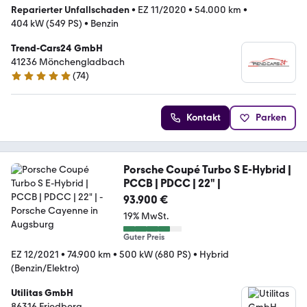
Reparierter Unfallschaden
•
EZ 11/2020
•
54.000 km
•
404 kW (549 PS)
•
Benzin
Trend-Cars24 GmbH
41236 Mönchengladbach
(
74
)
4.9 Sterne
Kontakt
Parken
Porsche Coupé Turbo S E-Hybrid |
PCCB | PDCC | 22" |
93.900 €
19% MwSt.
Guter Preis
EZ 12/2021
•
74.900 km
•
500 kW (680 PS)
•
Hybrid
(Benzin/Elektro)
Utilitas GmbH
86316 Friedberg