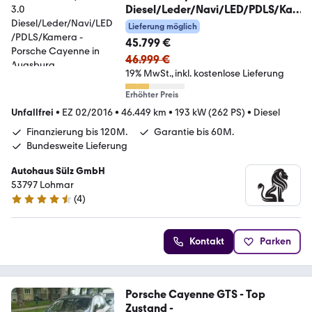
Diesel/Leder/Navi/LED/PDLS/Ka
mera
Lieferung möglich
45.799 €
46.999 €
19% MwSt.
inkl. kostenlose Lieferung
Erhöhter Preis
Unfallfrei
•
EZ 02/2016
•
46.449 km
•
193 kW (262 PS)
•
Diesel
Finanzierung bis 120M.
Garantie bis 60M.
Bundesweite Lieferung
Autohaus Sülz GmbH
53797 Lohmar
(
4
)
4.6 Sterne
Kontakt
Parken
Porsche Cayenne GTS - Top
Zustand -