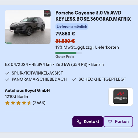
Porsche Cayenne 3.0 V6 AWD
KEYLESS,BOSE,360GRAD,MATRIX
Lieferung möglich
79.880 €
81.880 €
19% MwSt.
ggf. zzgl. Lieferkosten
Guter Preis
EZ 04/2024
•
48.894 km
•
260 kW (354 PS)
•
Benzin
SPUR-/TOTWINKEL-ASSIST
PANORAMA-SCHIEBEDACH
SCHECKHEFTGEPFLEGT
Autohaus Royal GmbH
12103 Berlin
(
2663
)
4.6 Sterne
Kontakt
Parken