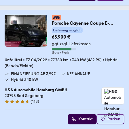
NEU
Porsche Cayenne Coupe E-
Hybrid*PASM*BOSE*AHK
Lieferung möglich
65.900 €
ggf. zzgl. Lieferkosten
Guter Preis
Unfallfrei
•
EZ 04/2022
•
77.780 km
•
340 kW (462 PS)
•
Hybrid
(Benzin/Elektro)
FINANZIERUNG AB 3,99%
KFZ ANKAUF
Hybrid 340 kW
H&S Automobile Hamburg GMBH
23795 Bad Segeberg
(
118
)
4.6 Sterne
Kontakt
Parken