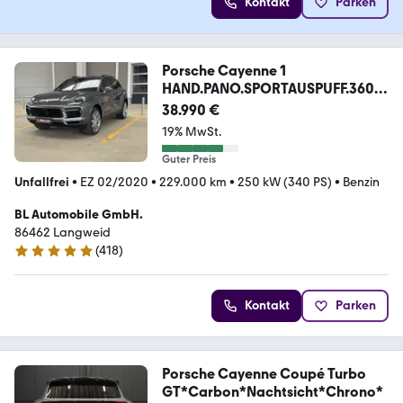
Kontakt
Parken
Porsche Cayenne 1
HAND.PANO.SPORTAUSPUFF.360°
BOSE
38.990 €
19% MwSt.
Guter Preis
Unfallfrei
•
EZ 02/2020
•
229.000 km
•
250 kW (340 PS)
•
Benzin
BL Automobile GmbH.
86462 Langweid
(
418
)
4.8 Sterne
Kontakt
Parken
Porsche Cayenne Coupé Turbo
GT*Carbon*Nachtsicht*Chrono*