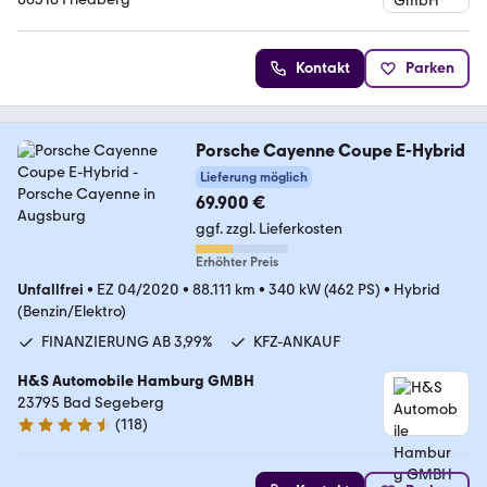
Kontakt
Parken
Porsche Cayenne Coupe E-Hybrid
Lieferung möglich
69.900 €
ggf. zzgl. Lieferkosten
Erhöhter Preis
Unfallfrei
•
EZ 04/2020
•
88.111 km
•
340 kW (462 PS)
•
Hybrid
(Benzin/Elektro)
FINANZIERUNG AB 3,99%
KFZ-ANKAUF
H&S Automobile Hamburg GMBH
23795 Bad Segeberg
(
118
)
4.6 Sterne