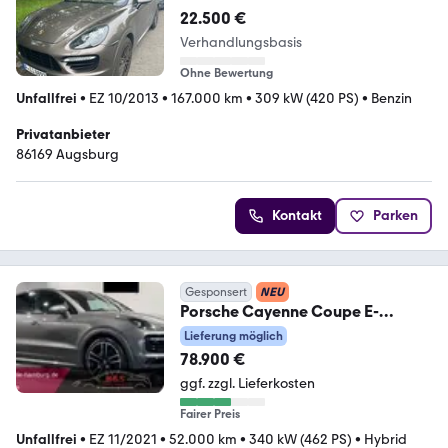
22.500 €
Verhandlungsbasis
Ohne Bewertung
Unfallfrei
•
EZ 10/2013
•
167.000 km
•
309 kW (420 PS)
•
Benzin
Privatanbieter
86169 Augsburg
Kontakt
Parken
Gesponsert
NEU
Porsche Cayenne Coupe E-
Hybrid*Soft Close
Lieferung möglich
78.900 €
ggf. zzgl. Lieferkosten
Fairer Preis
Unfallfrei
•
EZ 11/2021
•
52.000 km
•
340 kW (462 PS)
•
Hybrid