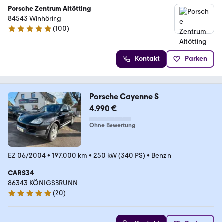
Porsche Zentrum Altötting
84543 Winhöring
(
100
)
4.9 Sterne
Kontakt
Parken
Porsche Cayenne S
4.990 €
Ohne Bewertung
EZ 06/2004
•
197.000 km
•
250 kW (340 PS)
•
Benzin
CARS34
86343 KÖNIGSBRUNN
(
20
)
5 Sterne