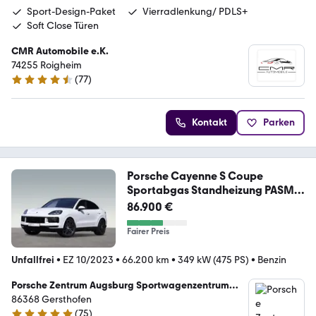
Sport-Design-Paket
Vierradlenkung/ PDLS+
Soft Close Türen
CMR Automobile e.K.
74255 Roigheim
(
77
)
4.4 Sterne
Kontakt
Parken
Porsche Cayenne S Coupe
Sportabgas Standheizung PASM
21z
86.900 €
Fairer Preis
Unfallfrei
•
EZ 10/2023
•
66.200 km
•
349 kW (475 PS)
•
Benzin
Porsche Zentrum Augsburg Sportwagenzentrum
Seitz + Kummer GmbH
86368 Gersthofen
(
75
)