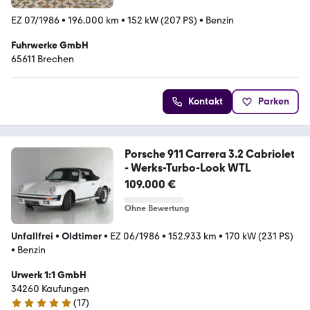
EZ 07/1986
•
196.000 km
•
152 kW (207 PS)
•
Benzin
Fuhrwerke GmbH
65611 Brechen
Kontakt
Parken
Porsche 911 Carrera 3.2 Cabriolet
- Werks-Turbo-Look WTL
109.000 €
Ohne Bewertung
Unfallfrei
•
Oldtimer
•
EZ 06/1986
•
152.933 km
•
170 kW (231 PS)
•
Benzin
Urwerk 1:1 GmbH
34260 Kaufungen
(
17
)
5 Sterne