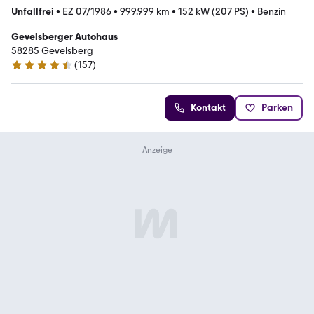
Unfallfrei
•
EZ 07/1986
•
999.999 km
•
152 kW (207 PS)
•
Benzin
Gevelsberger Autohaus
58285 Gevelsberg
(
157
)
4.3 Sterne
Kontakt
Parken