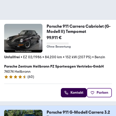
Porsche 911 Carrera Cabriolet (G-
Modell II) Tempomat
99.911 €
Ohne Bewertung
Unfallfrei
•
EZ 02/1986
•
84.200 km
•
152 kW (207 PS)
•
Benzin
Porsche Zentrum Heilbronn PZ Sportwagen Vertriebs-GmbH
74074 Heilbronn
(
60
)
4.4 Sterne
Kontakt
Parken
Porsche 911 G-Modell Carrera 3.2