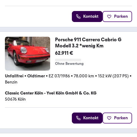
Kontakt
Parken
Porsche 911 Carrera Cabrio G
Modell 3.2 *wenig Km
62.911 €
Ohne Bewertung
Unfallfrei
•
Oldtimer
•
EZ 07/1986
•
78.000 km
•
152 kW (207 PS)
•
Benzin
Classic Center Köln - Yvel Köln GmbH & Co. KG
50676 Köln
Kontakt
Parken