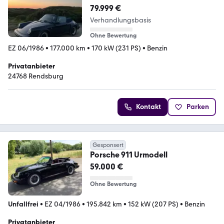
Nachtblau Deutsches Model
79.999 €
Verhandlungsbasis
Ohne Bewertung
EZ 06/1986
•
177.000 km
•
170 kW (231 PS)
•
Benzin
Privatanbieter
24768 Rendsburg
Kontakt
Parken
Gesponsert
Porsche 911 Urmodell
59.000 €
Ohne Bewertung
Unfallfrei
•
EZ 04/1986
•
195.842 km
•
152 kW (207 PS)
•
Benzin
Privatanbieter