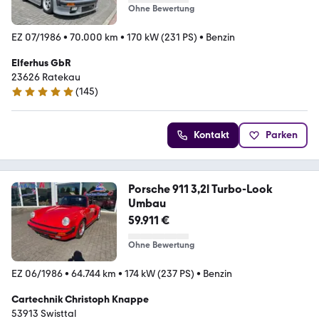
Ohne Bewertung
EZ 07/1986
•
70.000 km
•
170 kW (231 PS)
•
Benzin
Elferhus GbR
23626 Ratekau
(
145
)
4.8 Sterne
Kontakt
Parken
Porsche 911 3,2l Turbo-Look
Umbau
59.911 €
Ohne Bewertung
EZ 06/1986
•
64.744 km
•
174 kW (237 PS)
•
Benzin
Cartechnik Christoph Knappe
53913 Swisttal