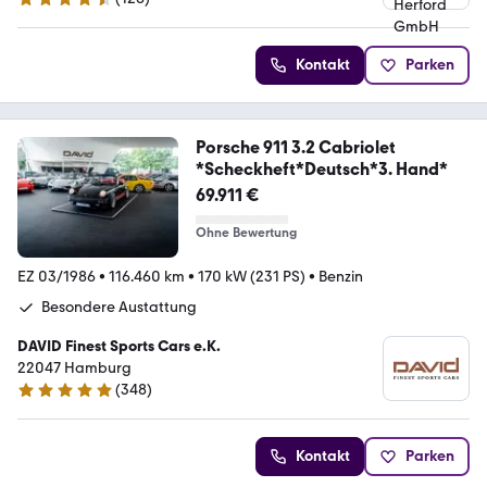
4.5 Sterne
Kontakt
Parken
Porsche 911 3.2 Cabriolet
*Scheckheft*Deutsch*3. Hand*
69.911 €
Ohne Bewertung
EZ 03/1986
•
116.460 km
•
170 kW (231 PS)
•
Benzin
Besondere Austattung
DAVID Finest Sports Cars e.K.
22047 Hamburg
(
348
)
4.9 Sterne
Kontakt
Parken