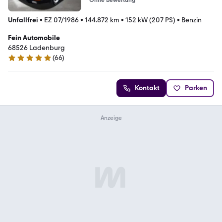
Unfallfrei
•
EZ 07/1986
•
144.872 km
•
152 kW (207 PS)
•
Benzin
Fein Automobile
68526 Ladenburg
(
66
)
4.9 Sterne
Kontakt
Parken