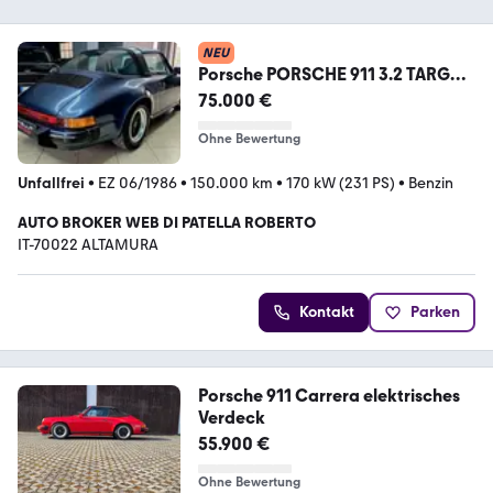
NEU
Porsche PORSCHE 911 3.2 TARGA
231cv MOD.930 SERIE G camb
75.000 €
Ohne Bewertung
Unfallfrei
•
EZ 06/1986
•
150.000 km
•
170 kW (231 PS)
•
Benzin
AUTO BROKER WEB DI PATELLA ROBERTO
IT-70022 ALTAMURA
Kontakt
Parken
Porsche 911 Carrera elektrisches
Verdeck
55.900 €
Ohne Bewertung