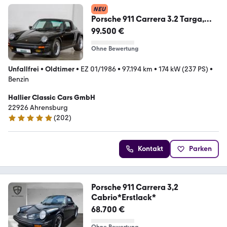
NEU
Porsche 911 Carrera 3.2 Targa,
3.Hand, top Historie !
99.500 €
Ohne Bewertung
Unfallfrei
•
Oldtimer
•
EZ 01/1986
•
97.194 km
•
174 kW (237 PS)
•
Benzin
Hallier Classic Cars GmbH
22926 Ahrensburg
(
202
)
4.9 Sterne
Kontakt
Parken
Porsche 911 Carrera 3,2
Cabrio*Erstlack*
68.700 €
Ohne Bewertung