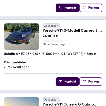
Kontakt
Parken
Gesponsert
Porsche 911 G-Modell Carrera 3.2
Targa
74.000 €
Ohne Bewertung
Unfallfrei
•
EZ 03/1986
•
161.500 km
•
174 kW (237 PS)
•
Benzin
Privatanbieter
72762 Reutlingen
Kontakt
Parken
Gesponsert
Porsche 911 Carrera G Cabrio