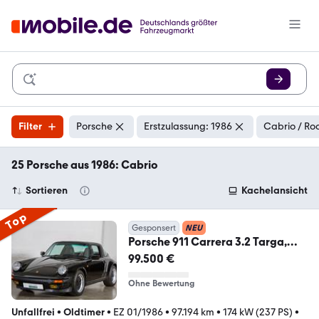
Filter
Porsche
Erstzulassung: 1986
Cabrio / Ro
25 Porsche aus 1986: Cabrio
Sortieren
Kachelansicht
Top
Gesponsert
NEU
Porsche 911 Carrera 3.2 Targa,
3.Hand, top Historie !
99.500 €
Ohne Bewertung
Unfallfrei
•
Oldtimer
•
EZ 01/1986
•
97.194 km
•
174 kW (237 PS)
•