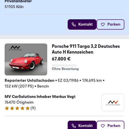
Privatanbieter
51105 Köln
Kontakt
Parken
Porsche 911 Targa 3,2 Deutsches
Auto H Kennzeichen
67.800 €
Ohne Bewertung
Reparierter Unfallschaden
•
EZ 03/1986
•
174.695 km
•
152 kW (207 PS)
•
Benzin
MV CarSolutions Inhaber Markus Vogt
76470 Ötigheim
(
9
)
5 Sterne
Kontakt
Parken