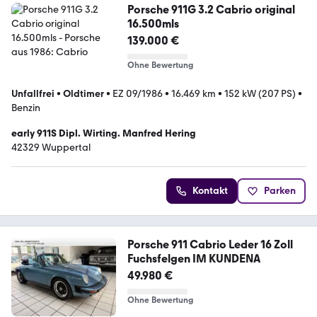
Porsche 911G 3.2 Cabrio original
16.500mls
139.000 €
Ohne Bewertung
Unfallfrei
•
Oldtimer
•
EZ 09/1986
•
16.469 km
•
152 kW (207 PS)
•
Benzin
early 911S Dipl. Wirting. Manfred Hering
42329 Wuppertal
Kontakt
Parken
Porsche 911 Cabrio Leder 16 Zoll
Fuchsfelgen IM KUNDENA
49.980 €
Ohne Bewertung