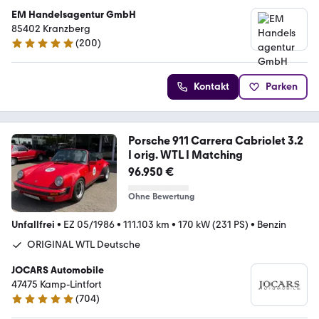
EM Handelsagentur GmbH
85402 Kranzberg
(
200
)
4.9 Sterne
Kontakt
Parken
Porsche 911 Carrera Cabriolet 3.2
I orig. WTL I Matching
96.950 €
Ohne Bewertung
Unfallfrei
•
EZ 05/1986
•
111.103 km
•
170 kW (231 PS)
•
Benzin
ORIGINAL WTL Deutsche
JOCARS Automobile
47475 Kamp-Lintfort
(
704
)
4.9 Sterne