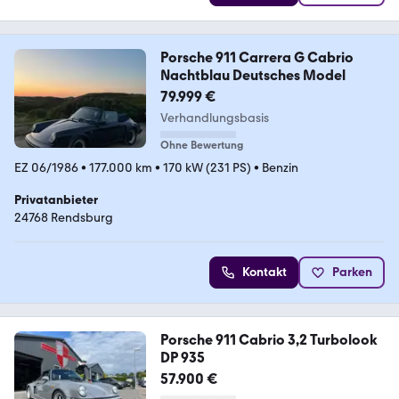
Porsche 911 Carrera G Cabrio
Nachtblau Deutsches Model
79.999 €
Verhandlungsbasis
Ohne Bewertung
EZ 06/1986
•
177.000 km
•
170 kW (231 PS)
•
Benzin
Privatanbieter
24768 Rendsburg
Kontakt
Parken
Porsche 911 Cabrio 3,2 Turbolook
DP 935
57.900 €