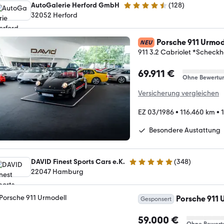
AutoGalerie Herford GmbH
(
128
)
4.5 Sterne
32052 Herford
Porsche 911 Urmod
NEU
911 3.2 Cabriolet *Scheck
69.911 €
Ohne Bewertu
Versicherung vergleichen
EZ 03/1986
•
116.460 km
•
Besondere Austattung
DAVID Finest Sports Cars e.K.
(
348
)
4.9 Sterne
22047 Hamburg
Porsche 911 
Gesponsert
59.000 €