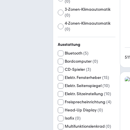
(
0
)
3-Zonen-Klimaautomatik
(
0
)
4-Zonen-Klimaautomatik
(
0
)
Ausstattung
Bluetooth
(
5
)
51
Bordcomputer
(
0
)
CD-Spieler
(
3
)
Elektr. Fensterheber
(
15
)
Elektr. Seitenspiegel
(
10
)
Elektr. Sitzeinstellung
(
10
)
Freisprecheinrichtung
(
4
)
Head-Up Display
(
0
)
Isofix
(
0
)
Multifunktionslenkrad
(
0
)