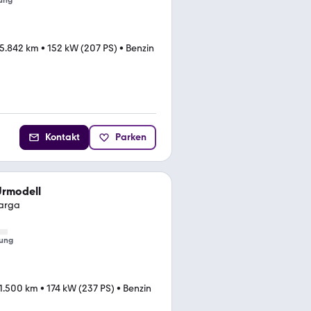
ung
5.842 km
•
152 kW (207 PS)
•
Benzin
Kontakt
Parken
Urmodell
Targa
ung
1.500 km
•
174 kW (237 PS)
•
Benzin