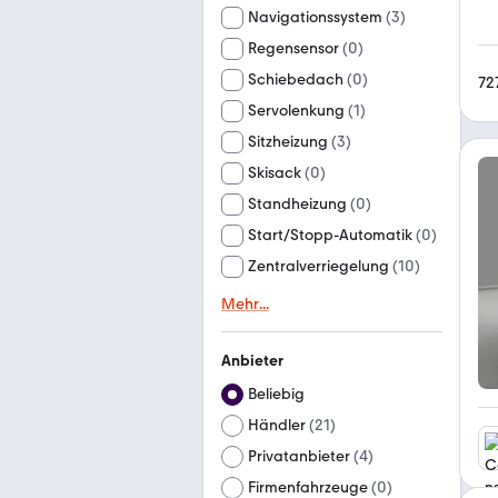
Navigationssystem
(
3
)
Regensensor
(
0
)
Schiebedach
(
0
)
72
Servolenkung
(
1
)
Sitzheizung
(
3
)
Skisack
(
0
)
Standheizung
(
0
)
Start/Stopp-Automatik
(
0
)
Zentralverriegelung
(
10
)
Mehr
...
Anbieter
Beliebig
Händler
(
21
)
Privatanbieter
(
4
)
Firmenfahrzeuge
(
0
)