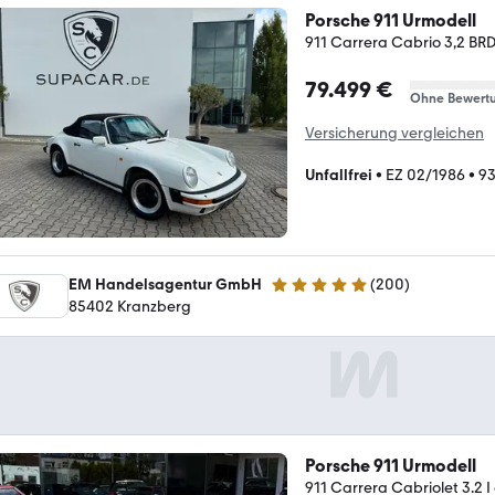
Porsche 911 Urmodell
911 Carrera Cabrio 3,2 BR
79.499 €
Ohne Bewert
Versicherung vergleichen
Unfallfrei
•
EZ 02/1986
•
93
EM Handelsagentur GmbH
(
200
)
4.9 Sterne
85402 Kranzberg
Porsche 911 Urmodell
911 Carrera Cabriolet 3.2 I