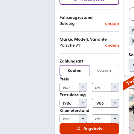
Fahrzeugzustand
Beliebig
ändern
P
Marke, Modell, Variante
B
Porsche 911
ändern
So
Zahlungsart
Kaufen
Leasen
Preis
To
Erstzulassung
Kilometerstand
Angebote