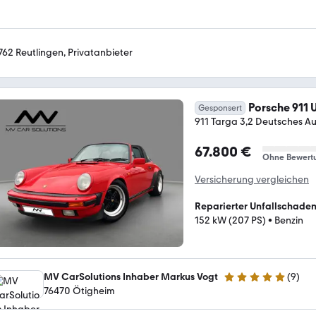
762 Reutlingen, Privatanbieter
Porsche 911 
Gesponsert
911 Targa 3,2 Deutsches A
67.800 €
Ohne Bewert
Versicherung vergleichen
Reparierter Unfallschade
152 kW (207 PS)
•
Benzin
MV CarSolutions Inhaber Markus Vogt
(
9
)
5 Sterne
76470 Ötigheim