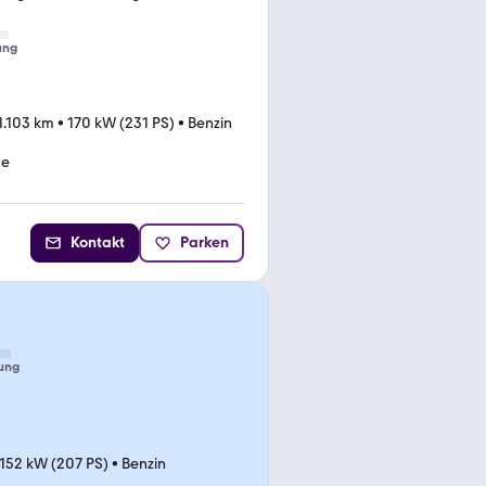
ung
1.103 km
•
170 kW (231 PS)
•
Benzin
he
Kontakt
Parken
ung
152 kW (207 PS)
•
Benzin