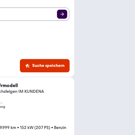
Suche speichern
Urmodell
Fuchsfelgen IM KUNDENA
ung
9.999 km
•
152 kW (207 PS)
•
Benzin