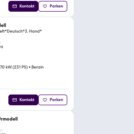
Kontakt
Parken
ell
heft*Deutsch*3. Hand*
ng
170 kW (231 PS)
•
Benzin
Kontakt
Parken
Urmodell