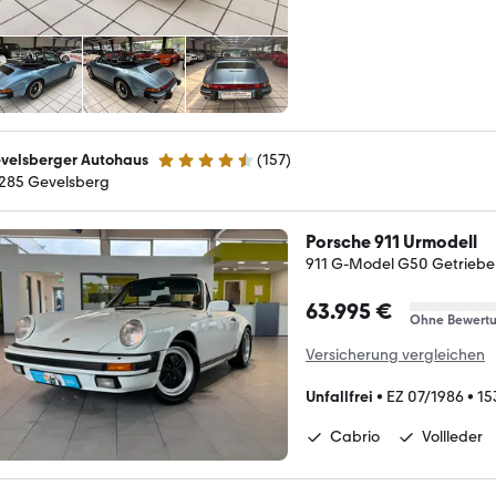
velsberger Autohaus
(
157
)
4.3 Sterne
285 Gevelsberg
Porsche 911 Urmodell
911 G-Model G50 Getriebe
63.995 €
Ohne Bewert
Versicherung vergleichen
Unfallfrei
•
EZ 07/1986
•
15
Cabrio
Vollleder