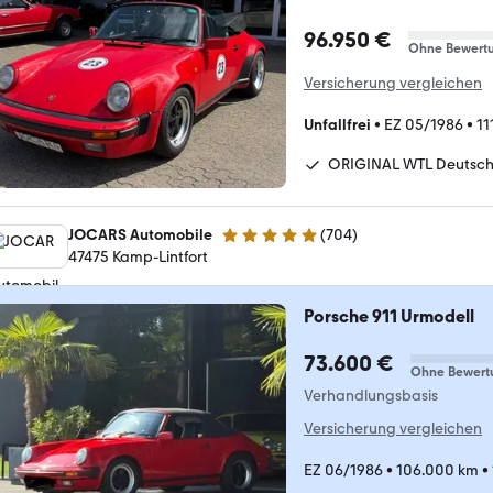
96.950 €
Ohne Bewert
Versicherung vergleichen
Unfallfrei
•
EZ 05/1986
•
11
ORIGINAL WTL Deutsc
JOCARS Automobile
(
704
)
4.9 Sterne
47475 Kamp-Lintfort
Porsche 911 Urmodell
73.600 €
Ohne Bewert
Verhandlungsbasis
Versicherung vergleichen
EZ 06/1986
•
106.000 km
•