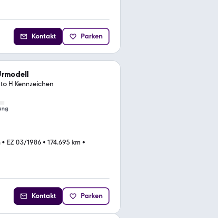
Kontakt
Parken
Urmodell
uto H Kennzeichen
ung
n
•
EZ 03/1986
•
174.695 km
•
Kontakt
Parken