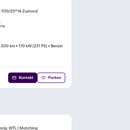
D 930/20*1A Zustand
ung
.500 km
•
170 kW (231 PS)
•
Benzin
Kontakt
Parken
 orig. WTL I Matching