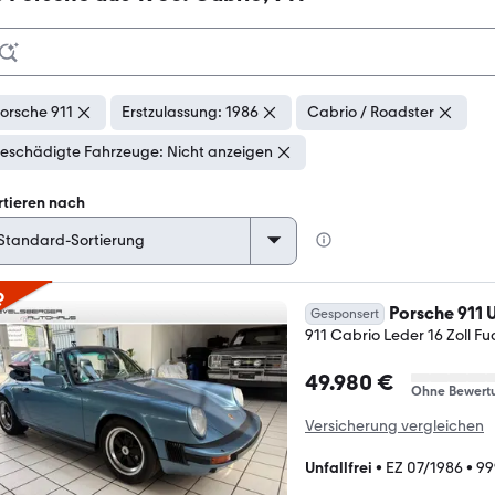
orsche 911
Erstzulassung: 1986
Cabrio / Roadster
eschädigte Fahrzeuge: Nicht anzeigen
rtieren nach
p
Porsche 911 
Gesponsert
911 Cabrio Leder 16 Zoll 
49.980 €
Ohne Bewert
Versicherung vergleichen
Unfallfrei
•
EZ 07/1986
•
99