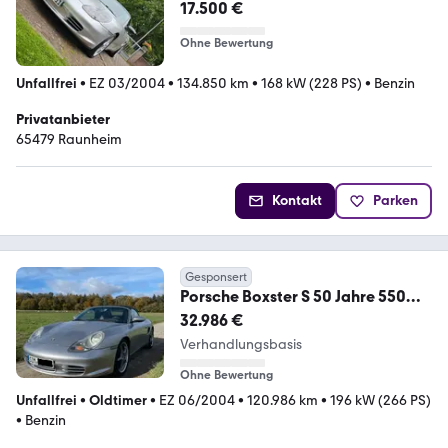
17.500 €
Ohne Bewertung
Unfallfrei
•
EZ 03/2004
•
134.850 km
•
168 kW (228 PS)
•
Benzin
Privatanbieter
65479 Raunheim
Kontakt
Parken
Gesponsert
Porsche Boxster S 50 Jahre 550
Spyder Sondermodel limiti
32.986 €
Verhandlungsbasis
Ohne Bewertung
Unfallfrei
•
Oldtimer
•
EZ 06/2004
•
120.986 km
•
196 kW (266 PS)
•
Benzin