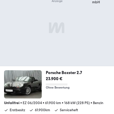
Porsche Boxster 2.7
23.900 €
Ohne Bewertung
Unfallfrei
•
EZ 06/2004
•
61.900 km
•
168 kW (228 PS)
•
Benzin
Erstbesitz
61.900km
Serviceheft