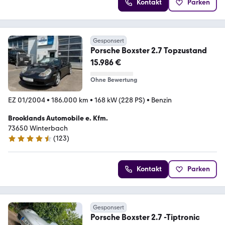
Kontakt
Parken
Gesponsert
Porsche Boxster 2.7 Topzustand
15.986 €
Ohne Bewertung
EZ 01/2004
•
186.000 km
•
168 kW (228 PS)
•
Benzin
Brooklands Automobile e. Kfm.
73650 Winterbach
(
123
)
4.7 Sterne
Kontakt
Parken
Gesponsert
Porsche Boxster 2.7 -Tiptronic