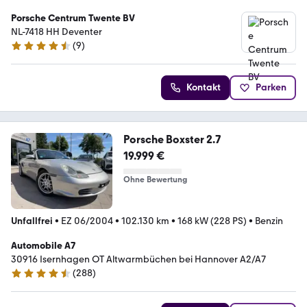
Porsche Centrum Twente BV
NL-7418 HH Deventer
(
9
)
4.5 Sterne
Kontakt
Parken
Porsche Boxster 2.7
19.999 €
Ohne Bewertung
Unfallfrei
•
EZ 06/2004
•
102.130 km
•
168 kW (228 PS)
•
Benzin
Automobile A7
30916 Isernhagen OT Altwarmbüchen bei Hannover A2/A7
(
288
)
4.7 Sterne