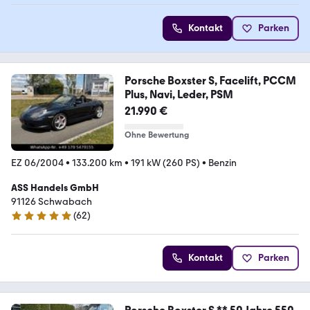
Kontakt
Parken
Porsche Boxster S, Facelift, PCCM
Plus, Navi, Leder, PSM
21.990 €
Ohne Bewertung
EZ 06/2004
•
133.200 km
•
191 kW (260 PS)
•
Benzin
ASS Handels GmbH
91126 Schwabach
(
62
)
4.8 Sterne
Kontakt
Parken