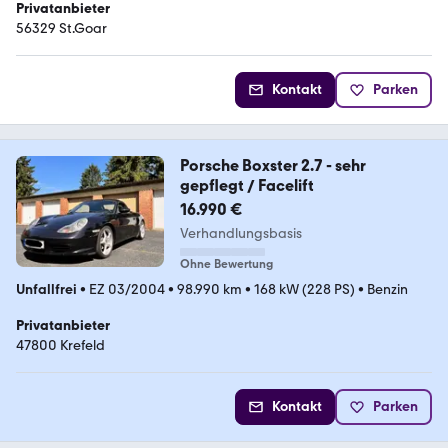
Privatanbieter
56329 St.Goar
Kontakt
Parken
Porsche Boxster 2.7 - sehr
gepflegt / Facelift
16.990 €
Verhandlungsbasis
Ohne Bewertung
Unfallfrei
•
EZ 03/2004
•
98.990 km
•
168 kW (228 PS)
•
Benzin
Privatanbieter
47800 Krefeld
Kontakt
Parken