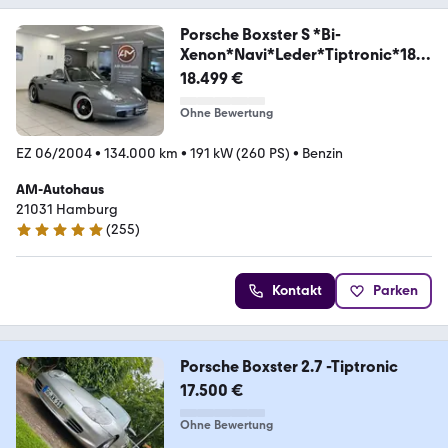
Porsche Boxster S *Bi-
Xenon*Navi*Leder*Tiptronic*18"Z
*
18.499 €
Ohne Bewertung
EZ 06/2004
•
134.000 km
•
191 kW (260 PS)
•
Benzin
AM-Autohaus
21031 Hamburg
(
255
)
4.9 Sterne
Kontakt
Parken
Porsche Boxster 2.7 -Tiptronic
17.500 €
Ohne Bewertung