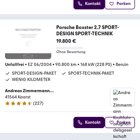
Kontakt
Parken
Porsche Boxster 2.7 SPORT-
DESIGN SPORT-TECHNIK
19.800 €
Ohne Bewertung
Unfallfrei
•
EZ 06/2004
•
90.800 km
•
168 kW (228 PS)
•
Benzin
SPORT-DESIGN-PAKET
SPORT-TECHNIK-PAKET
WENIG KILOMETER
Andreas Zimmermann
Kraftfahrzeughandelsgesellschaft mbH
41564 Kaarst
(
227
)
4.4 Sterne
Kontakt
Parken