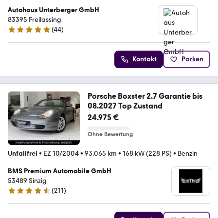
Autohaus Unterberger GmbH
83395 Freilassing
(
44
)
4.8 Sterne
Kontakt
Parken
Porsche Boxster 2.7 Garantie bis
08.2027 Top Zustand
24.975 €
Ohne Bewertung
Unfallfrei
•
EZ 10/2004
•
93.065 km
•
168 kW (228 PS)
•
Benzin
BMS Premium Automobile GmbH
53489 Sinzig
(
211
)
4.6 Sterne