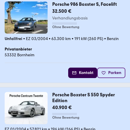
Porsche 986 Boxster S, Facelift
32.500 €
Verhandlungsbasis
Ohne Bewertung
Unfallfrei
•
EZ 03/2004
•
63.300 km
•
191 kW (260 PS)
•
Benzin
Privatanbieter
53332 Bornheim
Kontakt
Parken
Porsche Boxster S 550 Spyder
Edition
40.900 €
Ohne Bewertung
EZ 01/2004
•
57.821 km
•
196 kW (266 PS)
•
Benzin