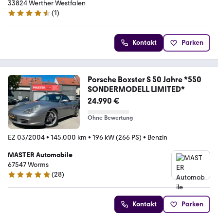
33824 Werther Westfalen
(
1
)
4.7 Sterne
Kontakt
Parken
Porsche Boxster S 50 Jahre *550
SONDERMODELL LIMITED*
24.990 €
Ohne Bewertung
EZ 03/2004
•
145.000 km
•
196 kW (266 PS)
•
Benzin
MASTER Automobile
67547 Worms
(
28
)
5 Sterne
Kontakt
Parken