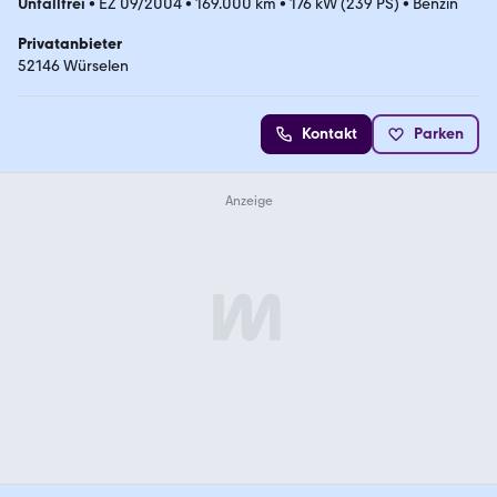
Unfallfrei
•
EZ 09/2004
•
169.000 km
•
176 kW (239 PS)
•
Benzin
Privatanbieter
52146 Würselen
Kontakt
Parken