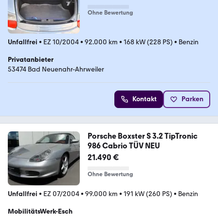
Ohne Bewertung
Unfallfrei
•
EZ 10/2004
•
92.000 km
•
168 kW (228 PS)
•
Benzin
Privatanbieter
53474 Bad Neuenahr-Ahrweiler
Kontakt
Parken
Porsche Boxster S 3.2 TipTronic
986 Cabrio TÜV NEU
21.490 €
Ohne Bewertung
Unfallfrei
•
EZ 07/2004
•
99.000 km
•
191 kW (260 PS)
•
Benzin
MobilitätsWerk-Esch