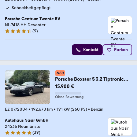
Scheckheftgepflegt
Porsche Centrum Twente BV
NL-7418 HH Deventer
(
9
)
4.5 Sterne
Kontakt
Parken
NEU
Porsche Boxster S 3.2 Tiptronic
Cabrio/NAVI/XENON/KLIMA/
15.900 €
Ohne Bewertung
EZ 07/2004
•
192.670 km
•
191 kW (260 PS)
•
Benzin
Autohaus Nasir GmbH
24536 Neumünster
(
39
)
4.8 Sterne