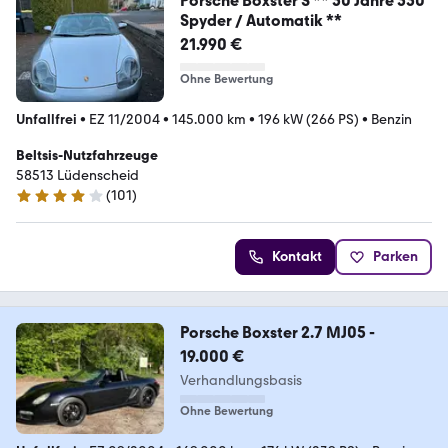
Porsche Boxster S ** 50 Jahre 550
Spyder / Automatik **
21.990 €
Ohne Bewertung
Unfallfrei
•
EZ 11/2004
•
145.000 km
•
196 kW (266 PS)
•
Benzin
Beltsis-Nutzfahrzeuge
58513 Lüdenscheid
(
101
)
4.2 Sterne
Kontakt
Parken
Porsche Boxster 2.7 MJ05 -
19.000 €
Verhandlungsbasis
Ohne Bewertung