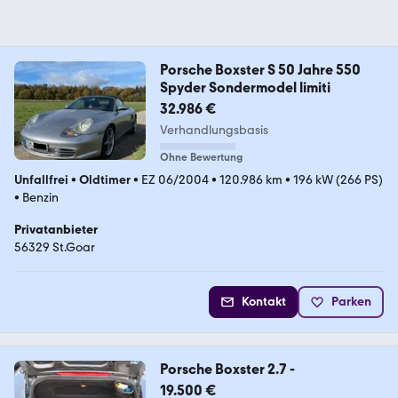
Porsche Boxster S 50 Jahre 550
Spyder Sondermodel limiti
32.986 €
Verhandlungsbasis
Ohne Bewertung
Unfallfrei
•
Oldtimer
•
EZ 06/2004
•
120.986 km
•
196 kW (266 PS)
•
Benzin
Privatanbieter
56329 St.Goar
Kontakt
Parken
Porsche Boxster 2.7 -
19.500 €