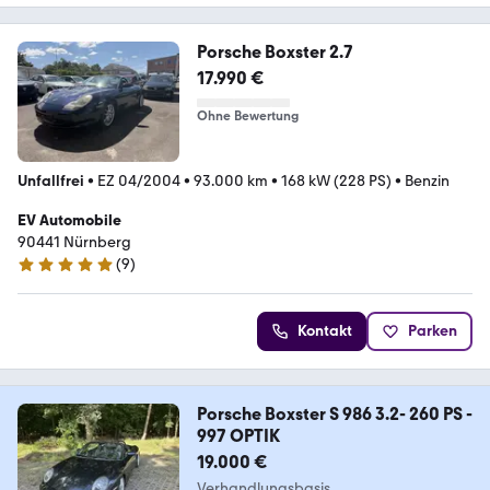
Porsche Boxster 2.7
17.990 €
Ohne Bewertung
Unfallfrei
•
EZ 04/2004
•
93.000 km
•
168 kW (228 PS)
•
Benzin
EV Automobile
90441 Nürnberg
(
9
)
5 Sterne
Kontakt
Parken
Porsche Boxster S 986 3.2- 260 PS -
997 OPTIK
19.000 €
Verhandlungsbasis