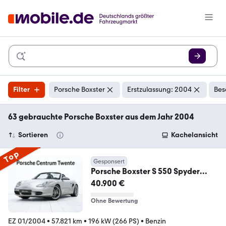
Filter
Porsche Boxster
Erstzulassung: 2004
Bes
63 gebrauchte Porsche Boxster aus dem Jahr 2004
Sortieren
Kachelansicht
Top
Gesponsert
Porsche Boxster S 550 Spyder
Edition
40.900 €
Ohne Bewertung
EZ 01/2004
•
57.821 km
•
196 kW (266 PS)
•
Benzin