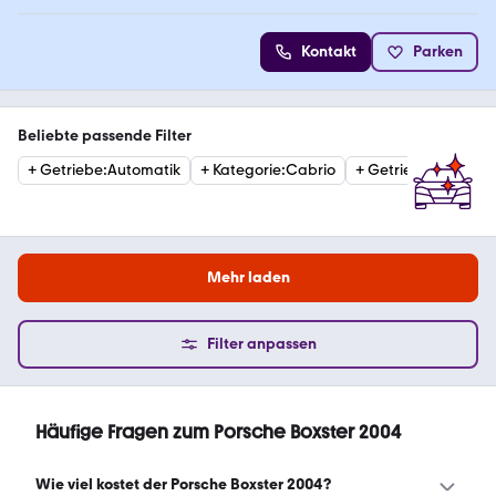
Kontakt
Parken
Beliebte passende Filter
+
Getriebe
:
Automatik
+
Kategorie
:
Cabrio
+
Getriebe
:
Schaltge
Mehr laden
Filter anpassen
Häufige Fragen zum Porsche Boxster 2004
Wie viel kostet der Porsche Boxster 2004?