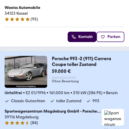
Waeiss Automobile
34123 Kassel
(
95
)
4.8 Sterne
Kontakt
Parken
Porsche 993 -2 (911) Carrera
Coupe toller Zustand
59.000 €
Ohne Bewertung
Unfallfrei
•
EZ 01/1996
•
161.000 km
•
210 kW (286 PS)
•
Benzin
Classic Gutachten
toller Zustand
993
Sportwagenzentrum Magdeburg GmbH - Porsche
Zentrum Magdeburg
39116 Magdeburg
(
84
)
4.6 Sterne