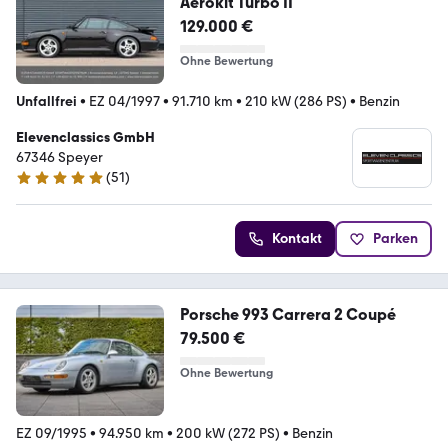
Aerokit Turbo II
129.000 €
Ohne Bewertung
Unfallfrei
•
EZ 04/1997
•
91.710 km
•
210 kW (286 PS)
•
Benzin
Elevenclassics GmbH
67346 Speyer
(
51
)
4.9 Sterne
Kontakt
Parken
Porsche 993 Carrera 2 Coupé
79.500 €
Ohne Bewertung
EZ 09/1995
•
94.950 km
•
200 kW (272 PS)
•
Benzin