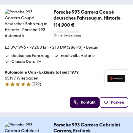
Porsche 993 Carrera Coupé
deutsches Fahrzeug m. Historie
114.900 €
Ohne Bewertung
EZ 09/1996
•
79.200 km
•
210 kW (286 PS)
•
Benzin
deutsches Fahrzeug
nachvollz. Historie
Classic Data 2+
Automobile Can - Exklusivität seit 1979
65197 Wiesbaden
(
379
)
4.8 Sterne
Kontakt
Parken
Porsche 993 Carrera Cabriolet
Carrera, Erstlack