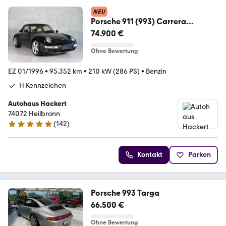
NEU
Porsche 911 (993) Carrera
Cabriolet 18 Zoll
74.900 €
Ohne Bewertung
EZ 01/1996
•
95.352 km
•
210 kW (286 PS)
•
Benzin
H Kennzeichen
Autohaus Hackert
74072 Heilbronn
(
142
)
5 Sterne
Kontakt
Parken
Porsche 993 Targa
66.500 €
Ohne Bewertung