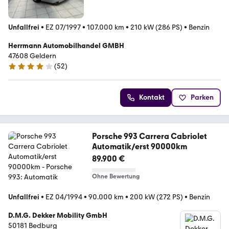
Unfallfrei
•
EZ 07/1997
•
107.000 km
•
210 kW (286 PS)
•
Benzin
Herrmann Automobilhandel GMBH
47608 Geldern
(
52
)
4 Sterne
Kontakt
Parken
Porsche 993 Carrera Cabriolet
Automatik/erst 90000km
89.900 €
Ohne Bewertung
Unfallfrei
•
EZ 04/1994
•
90.000 km
•
200 kW (272 PS)
•
Benzin
D.M.G. Dekker Mobility GmbH
50181 Bedburg