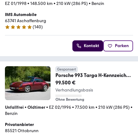
EZ 01/1998
•
148.500 km
•
210 kW (286 PS)
•
Benzin
IMS Automobile
63741 Aschaffenburg
(
140
)
5 Sterne
Kontakt
Parken
Gesponsert
Porsche 993 Targa H-Kennzeichen
TOP Scheckheft BRD
99.500 €
Verhandlungsbasis
Ohne Bewertung
Unfallfrei
•
Oldtimer
•
EZ 02/1996
•
77.500 km
•
210 kW (286 PS)
•
Benzin
Privatanbieter
85521 Ottobrunn