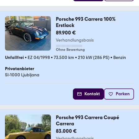
Porsche 993 Carrera 100%
Erstlack
89.900 €
Verhandlungsbasis
Ohne Bewertung
Unfallfrei
•
EZ 04/1998
•
73.500 km
•
210 kW (286 PS)
•
Benzin
Privatanbieter
SI-1000 Ljubljana
Kontakt
Parken
Porsche 993 Carrera Coupé
Carrera
83.000 €
Verhandlungsbasis