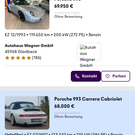
69.950 €
Ohne Bewertung
EZ 12/1993
•
119.650 km
•
200 kW (272 PS)
•
Benzin
Autohaus Wagner GmbH
45968 Gladbeck
(
186
)
5 Sterne
Kontakt
Parken
Porsche 993 Carrera Cabriolet
68.000 €
Ohne Bewertung
Unfallfrei
•
EZ 07/1997
•
133.242 km
•
210 kW (286 PS)
•
Benzin