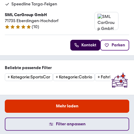
Speedline Targa-Felgen
SML CarGroup GmbH
71735 Eberdingen-Hochdorf
(
10
)
4.8 Sterne
Kontakt
Parken
Beliebte passende Filter
+
Kategorie
:
SportsCar
+
Kategorie
:
Cabrio
+
Fahrleistung
:
150
Mehr laden
Filter anpassen