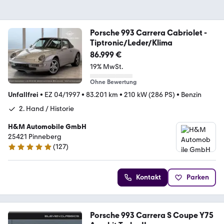
Porsche 993 Carrera Cabriolet -
Tiptronic/Leder/Klima
86.999 €
19% MwSt.
Ohne Bewertung
Unfallfrei
•
EZ 04/1997
•
83.201 km
•
210 kW (286 PS)
•
Benzin
2. Hand / Historie
H&M Automobile GmbH
25421 Pinneberg
(
127
)
4.9 Sterne
Kontakt
Parken
Porsche 993 Carrera S Coupe Y75