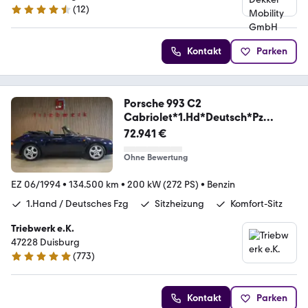
(
12
)
4.6 Sterne
Kontakt
Parken
Porsche 993 C2
Cabriolet*1.Hd*Deutsch*Pz
Scheckheft*
72.941 €
Ohne Bewertung
EZ 06/1994
•
134.500 km
•
200 kW (272 PS)
•
Benzin
1.Hand / Deutsches Fzg
Sitzheizung
Komfort-Sitz
Triebwerk e.K.
47228 Duisburg
(
773
)
4.9 Sterne
Kontakt
Parken