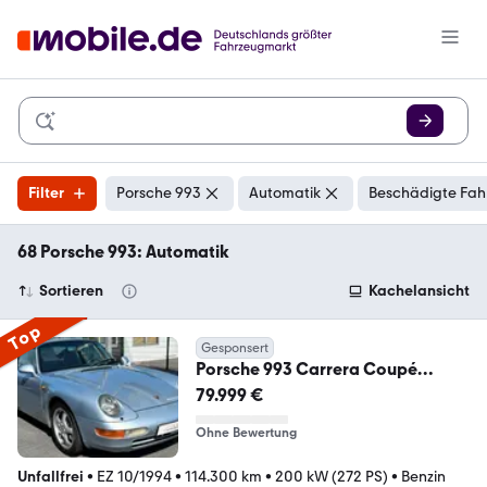
Filter
Porsche 993
Automatik
Beschädigte Fah
68 Porsche 993: Automatik
Sortieren
Kachelansicht
Top
Gesponsert
Porsche 993 Carrera Coupé
tiptronic PZ -Historie|Leder
79.999 €
Ohne Bewertung
Unfallfrei
•
EZ 10/1994
•
114.300 km
•
200 kW (272 PS)
•
Benzin