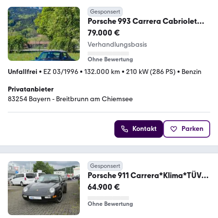
Gesponsert
Porsche 993 Carrera Cabriolet
Carrera, erst 132.000 KM
79.000 €
Verhandlungsbasis
Ohne Bewertung
Unfallfrei
•
EZ 03/1996
•
132.000 km
•
210 kW (286 PS)
•
Benzin
Privatanbieter
83254 Bayern - Breitbrunn am Chiemsee
Kontakt
Parken
Gesponsert
Porsche 911 Carrera*Klima*TÜV
NEU*
64.900 €
Ohne Bewertung