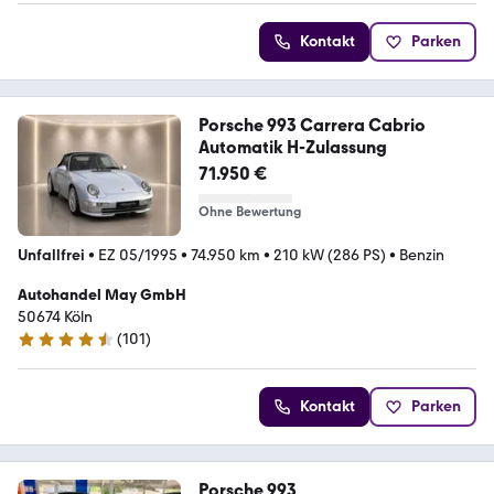
Kontakt
Parken
Porsche 993 Carrera Cabrio
Automatik H-Zulassung
71.950 €
Ohne Bewertung
Unfallfrei
•
EZ 05/1995
•
74.950 km
•
210 kW (286 PS)
•
Benzin
Autohandel May GmbH
50674 Köln
(
101
)
4.7 Sterne
Kontakt
Parken
Porsche 993