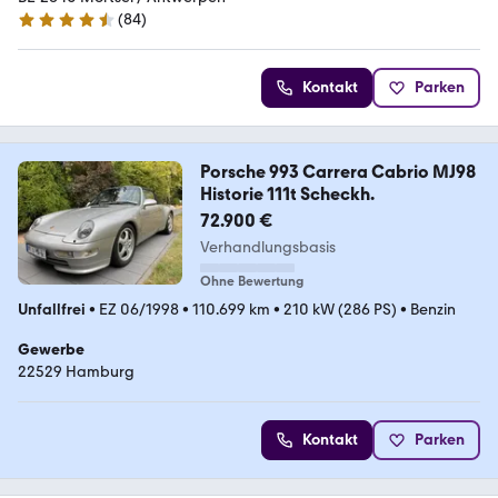
(
84
)
4.7 Sterne
Kontakt
Parken
Porsche 993 Carrera Cabrio MJ98
Historie 111t Scheckh.
72.900 €
Verhandlungsbasis
Ohne Bewertung
Unfallfrei
•
EZ 06/1998
•
110.699 km
•
210 kW (286 PS)
•
Benzin
Gewerbe
22529 Hamburg
Kontakt
Parken