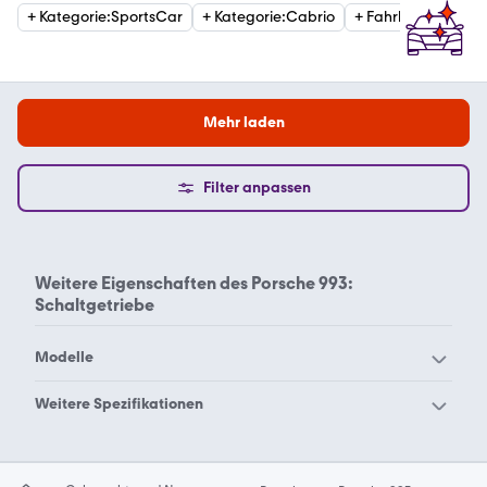
+
Kategorie
:
SportsCar
+
Kategorie
:
Cabrio
+
Fahrleistung
:
150
Mehr laden
Filter anpassen
Weitere Eigenschaften des
Porsche 993:
Schaltgetriebe
Modelle
Porsche 356
Porsche 911 Urmodell
Weitere Spezifikationen
Porsche 911er Reihe
Porsche 912
Porsche 993 Automatik
Porsche 914
Porsche 918