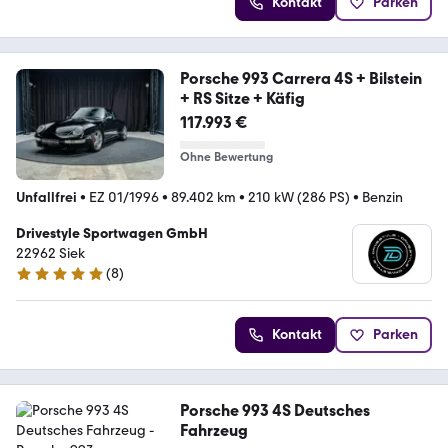
Kontakt
Parken
Porsche 993 Carrera 4S + Bilstein
+ RS Sitze + Käfig
117.993 €
Ohne Bewertung
Unfallfrei
•
EZ 01/1996
•
89.402 km
•
210 kW (286 PS)
•
Benzin
Drivestyle Sportwagen GmbH
22962 Siek
(
8
)
5 Sterne
Kontakt
Parken
Porsche 993 4S Deutsches
Fahrzeug