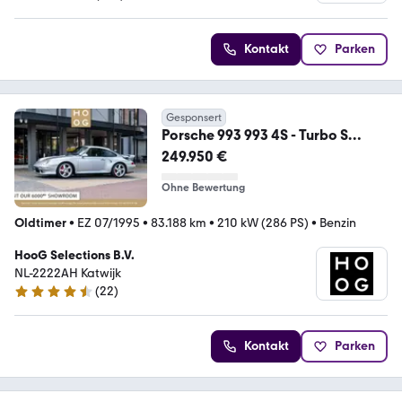
4.8 Sterne
Kontakt
Parken
Gesponsert
Porsche 993 993 4S - Turbo S
package
249.950 €
Ohne Bewertung
Oldtimer
•
EZ 07/1995
•
83.188 km
•
210 kW (286 PS)
•
Benzin
HooG Selections B.V.
NL-2222AH Katwijk
(
22
)
4.3 Sterne
Kontakt
Parken