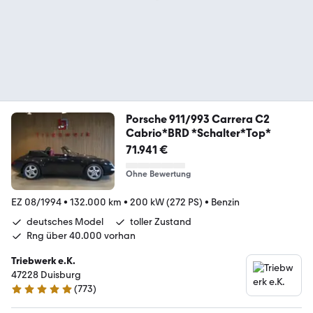
Porsche 911/993 Carrera C2
Cabrio*BRD *Schalter*Top*
71.941 €
Ohne Bewertung
EZ 08/1994
•
132.000 km
•
200 kW (272 PS)
•
Benzin
deutsches Model
toller Zustand
Rng über 40.000 vorhan
Triebwerk e.K.
47228 Duisburg
(
773
)
4.9 Sterne