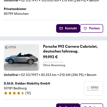
Unfallfrei
•
EZ 03/1997
•
105.000 km
•
210 kW (286 PS)
•
Benzin
Privatanbieter
80799 München
Kontakt
Parken
Porsche 993 Carrera Cabriolet,
deutsches fahrzeug.
99.993 €
Ohne Bewertung
Unfallfrei
•
EZ 03/1997
•
83.353 km
•
210 kW (286 PS)
•
Benzin
D.M.G. Dekker Mobility GmbH
50181 Bedburg
(
12
)
4.6 Sterne