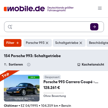
Filter
Porsche 993
Schaltgetriebe
Beschädigte
154 Porsche 993: Schaltgetriebe
Sortieren
Kachelansicht
Top
Gesponsert
Porsche 993 Carrera Coupé -
Aerokit - Black Metallic
128.261 €
Ohne Bewertung
Oldtimer
•
EZ 04/1995
•
104.359 km
•
Benzin