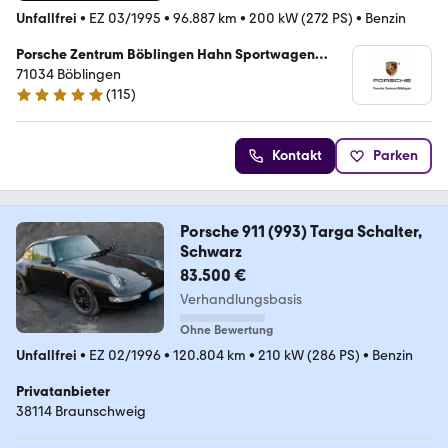
Unfallfrei
•
EZ 03/1995
•
96.887 km
•
200 kW (272 PS)
•
Benzin
Porsche Zentrum Böblingen Hahn Sportwagen
Böblingen GmbH
71034 Böblingen
(
115
)
4.8 Sterne
Kontakt
Parken
Porsche 911 (993) Targa Schalter,
Schwarz
83.500 €
Verhandlungsbasis
Ohne Bewertung
Unfallfrei
•
EZ 02/1996
•
120.804 km
•
210 kW (286 PS)
•
Benzin
Privatanbieter
38114 Braunschweig