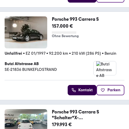
Porsche 993 Carrera S
157.000 €
Ohne Bewertung
Unfallfrei
•
EZ 01/1997
•
92.200 km
•
210 kW (286 PS)
•
Benzin
Butzi Altstrasse AB
SE-21836 BUNKEFLOSTRAND
Kontakt
Parken
Porsche 993 Carrara S
*Schalter*X-
Codes*Historie*Erstl.*
179.993 €