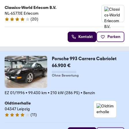
Classics-World Erlecom B.V.
NL-6577JE Erlecom
(
20
)
3.8 Sterne
Kontakt
Parken
Porsche 993 Carrera Cabriolet
66.900 €
Ohne Bewertung
EZ 01/1996
•
99.430 km
•
210 kW (286 PS)
•
Benzin
Oldtimerhalle
04347 Leipzig
(
11
)
4.1 Sterne