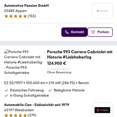
Automotive Passion GmbH
25482 Appen
(
155
)
5 Sterne
Kontakt
Parken
Porsche 993 Carrera Cabriolet mit
Historie #Liebhaberfzg
124.900 €
Ohne Bewertung
EZ 02/1997
•
100.600 km
•
210 kW (286 PS)
•
Benzin
Deutsches Fahrzeug
Belegbare Historie
6-Gang Schaltgetriebe
Automobile Can - Exklusivität seit 1979
65197 Wiesbaden
(
379
)