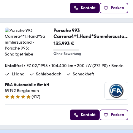
Kontakt
Parken
Porsche 993
Carrera4*1.Hand*Sammlerzustan
d
135.993 €
Ohne Bewertung
Unfallfrei
•
EZ 02/1995
•
104.400 km
•
200 kW (272 PS)
•
Benzin
1.Hand
Schiebedach
Scheckheft
F&A Automobile GmbH
59192 Bergkamen
(
417
)
4.9 Sterne
Kontakt
Parken