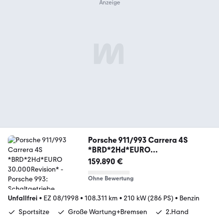
Porsche 911/993 Carrera 4S
*BRD*2Hd*EURO
30.000Revision*
159.890 €
Ohne Bewertung
Unfallfrei
•
EZ 08/1998
•
108.311 km
•
210 kW (286 PS)
•
Benzin
Sportsitze
Große Wartung+Bremsen
2.Hand