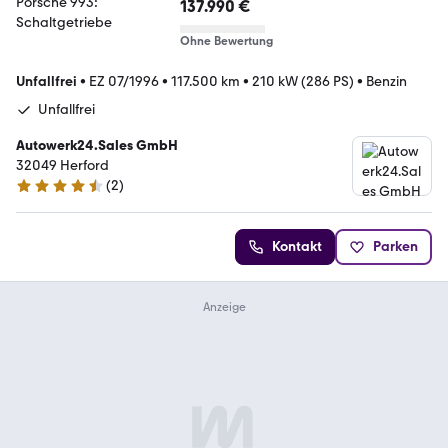
137.990 €
Ohne Bewertung
Unfallfrei
•
EZ 07/1996
•
117.500 km
•
210 kW (286 PS)
•
Benzin
Unfallfrei
Autowerk24.Sales GmbH
32049 Herford
(
2
)
4.3 Sterne
Kontakt
Parken