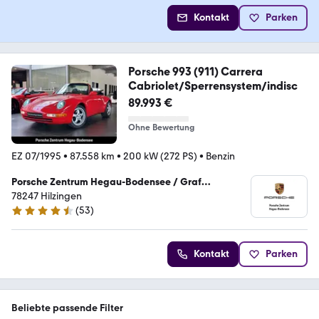
Kontakt
Parken
Porsche 993 (911) Carrera
Cabriolet/Sperrensystem/indisc
89.993 €
Ohne Bewertung
EZ 07/1995
•
87.558 km
•
200 kW (272 PS)
•
Benzin
Porsche Zentrum Hegau-Bodensee / Graf
Hardenberg Sportwagen GmbH
78247 Hilzingen
(
53
)
4.6 Sterne
Kontakt
Parken
Beliebte passende Filter