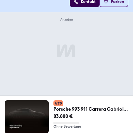
Kontakt
Parken
NEU
Porsche 993 911 Carrera Cabriolet
Windschott Unfallfrei
83.880 €
Ohne Bewertung