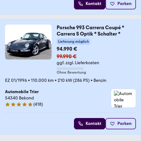
Kontakt
Parken
Porsche 993 Carrera Coupé *
Carrera S Optik * Schalter *
Lieferung möglich
94.990 €
99.990 €
ggf. zzgl. Lieferkosten
Ohne Bewertung
EZ 01/1996
•
110.000 km
•
210 kW (286 PS)
•
Benzin
Automobile Trier
54340 Bekond
(
418
)
4.9 Sterne
Kontakt
Parken