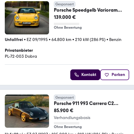
Gesponsert
Porsche Speedgelb Varioram
Schaltgetriebe 65.000 km
139.000 €
Ohne Bewertung
Unfallfrei
•
EZ 09/1995
•
64.800 km
•
210 kW (286 PS)
•
Benzin
Privatanbieter
PL-72-003 Dobra
Kontakt
Parken
Gesponsert
Porsche 911 993 Carrera C2
Cabrio D-Fzg Triple-Black
85.900 €
Verhandlungsbasis
Ohne Bewertung