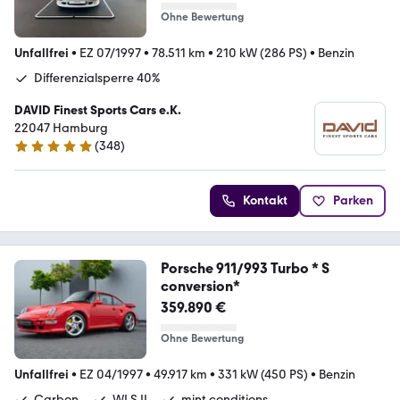
Ohne Bewertung
Unfallfrei
•
EZ 07/1997
•
78.511 km
•
210 kW (286 PS)
•
Benzin
Differenzialsperre 40%
DAVID Finest Sports Cars e.K.
22047 Hamburg
(
348
)
4.9 Sterne
Kontakt
Parken
Porsche 911/993 Turbo * S
conversion*
359.890 €
Ohne Bewertung
Unfallfrei
•
EZ 04/1997
•
49.917 km
•
331 kW (450 PS)
•
Benzin
Carbon
WLS II
mint conditions