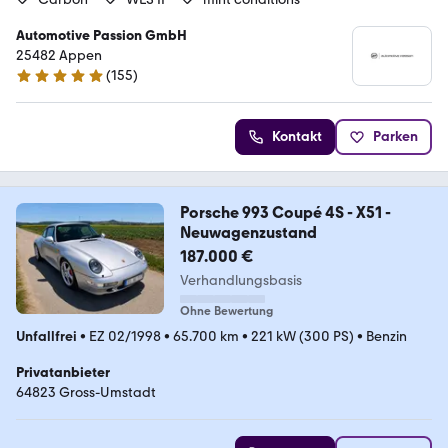
Automotive Passion GmbH
25482 Appen
(
155
)
5 Sterne
Kontakt
Parken
Porsche 993 Coupé 4S - X51 -
Neuwagenzustand
187.000 €
Verhandlungsbasis
Ohne Bewertung
Unfallfrei
•
EZ 02/1998
•
65.700 km
•
221 kW (300 PS)
•
Benzin
Privatanbieter
64823 Gross-Umstadt