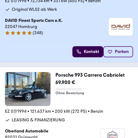
EZ 07/1998
•
72.734 km
•
331 kW (450 PS)
•
Benzin
Original WLS2 ab Werk
DAVID Finest Sports Cars e.K.
22047 Hamburg
(
348
)
4.9 Sterne
Kontakt
Parken
Porsche 993 Carrera Cabriolet
69.900 €
Ohne Bewertung
EZ 07/1994
•
121.637 km
•
200 kW (272 PS)
•
Benzin
LEASING & FINANZIERUNG
Oberland Automobile
82031 Grünwald