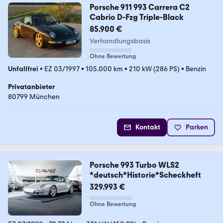
Porsche 911 993 Carrera C2
Cabrio D-Fzg Triple-Black
85.900 €
Verhandlungsbasis
Ohne Bewertung
Unfallfrei
•
EZ 03/1997
•
105.000 km
•
210 kW (286 PS)
•
Benzin
Privatanbieter
80799 München
Kontakt
Parken
Porsche 993 Turbo WLS2
*deutsch*Historie*Scheckheft
329.993 €
Ohne Bewertung