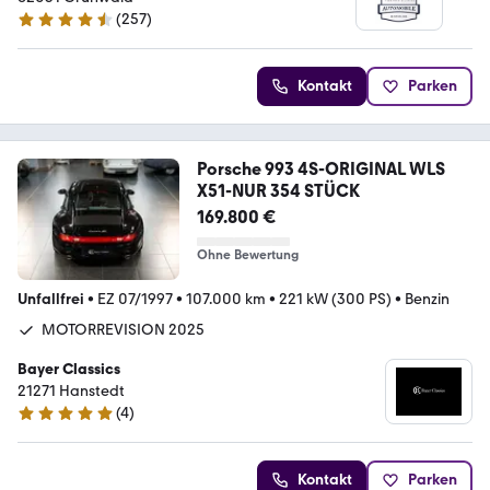
(
257
)
4.6 Sterne
Kontakt
Parken
Porsche 993 4S-ORIGINAL WLS
X51-NUR 354 STÜCK
169.800 €
Ohne Bewertung
Unfallfrei
•
EZ 07/1997
•
107.000 km
•
221 kW (300 PS)
•
Benzin
MOTORREVISION 2025
Bayer Classics
21271 Hanstedt
(
4
)
5 Sterne
Kontakt
Parken