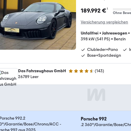
¹
189.992 €
Ohne Bewe
Versicherung vergleichen
Unfallfrei
•
Jahreswagen
•
398 kW (541 PS)
•
Benzin
Clubleder+Pano
Bose+Sportdesign
Das Fahrzeughaus GmbH
(
143
)
4.5 Sterne
26789 Leer
Porsche 992
.2 360°/Garantie/Bose/C