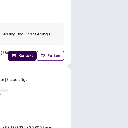
•
Leasing und Finanzierung
•
(
26
)
Kontakt
Parken
er |Sitzbelüftg.
s
g
•
EZ 12/2025
•
20.900 km
•