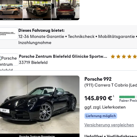
Dieses Fahrzeug bietet
:
12-36 Monate Garantie
•
Technikcheck
•
Mobilitätsgarantie
Inzahlungnahme
Porsche Zentrum Bielefeld Glinicke Sportwagen GmbH
5 Sterne
33719 Bielefeld
Porsche 992
(911) Carrera T Cabrio |Led
¹
145.890 €
Fairer Prei
ggf. zzgl. Lieferkosten
Lieferung möglich
Versicherung vergleichen
Unfallfrei
•
Vorführfahrzeu