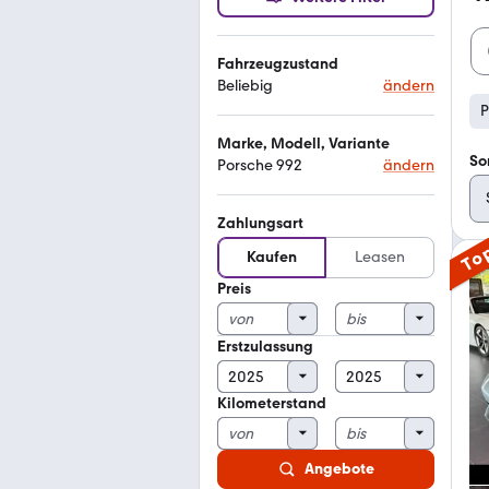
Fahrzeugzustand
Beliebig
ändern
P
Marke, Modell, Variante
So
Porsche 992
ändern
Zahlungsart
To
Kaufen
Leasen
Preis
Erstzulassung
Kilometerstand
Angebote