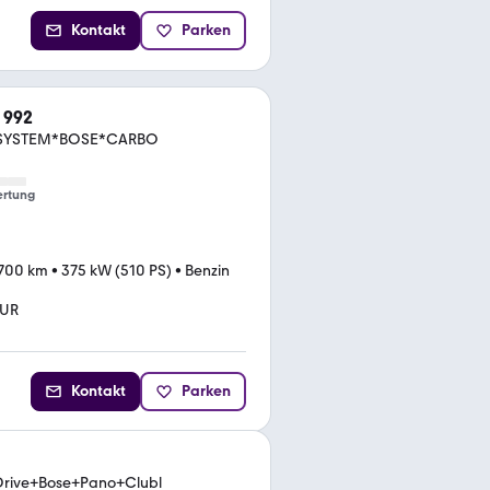
Kontakt
Parken
 992
IFTSYSTEM*BOSE*CARBO
rtung
.700 km
•
375 kW (510 PS)
•
Benzin
TUR
Kontakt
Parken
Drive+Bose+Pano+Clubl