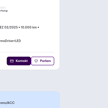
rtung
EZ 02/2025
•
10.000 km
•
InnoDrive+LED
Kontakt
Parken
hrono/ACC