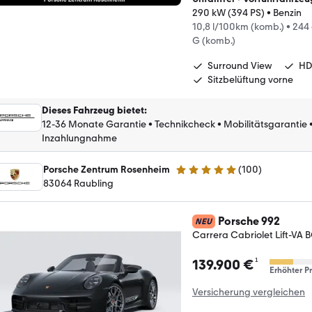
290 kW (394 PS)
•
Benzin
10,8 l/100km (komb.)
•
244
G (komb.)
Surround View
HD
Sitzbelüftung vorne
Dieses Fahrzeug bietet
:
12-36 Monate Garantie
•
Technikcheck
•
Mobilitätsgarantie
Inzahlungnahme
Porsche Zentrum Rosenheim
(
100
)
5 Sterne
83064 Raubling
Porsche 992
NEU
Carrera Cabriolet Lift-VA
¹
139.900 €
Erhöhter Pr
Versicherung vergleichen