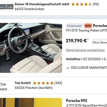
Kaiser 18 Handelsgesellschaft mbH
(
90
)
4.4 Sterne
66133 Saarbrücken
Porsche
Gesponsert
NEU
911 GT3 Touring Paket L
¹
219.790 €
Ohne Bewe
Versicherung vergleichen
Unfallfrei
•
EZ 07/2025
•
5
EXCLUSIVE MANUFAK
Tok GmbH
(
343
)
4.8 Sterne
50226 Frechen (bei Köln)
Porsche 992
.2 911 GTS+SportDes+Inno