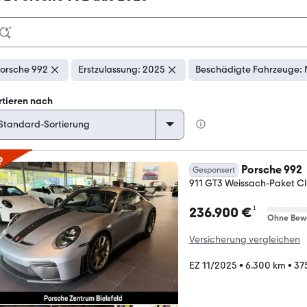
orsche 992
Erstzulassung: 2025
Beschädigte Fahrzeuge: 
rtieren nach
p
Porsche 992
Gesponsert
911 GT3 Weissach-Paket C
¹
236.900 €
Ohne Bew
Versicherung vergleichen
EZ 11/2025
•
6.300 km
•
37