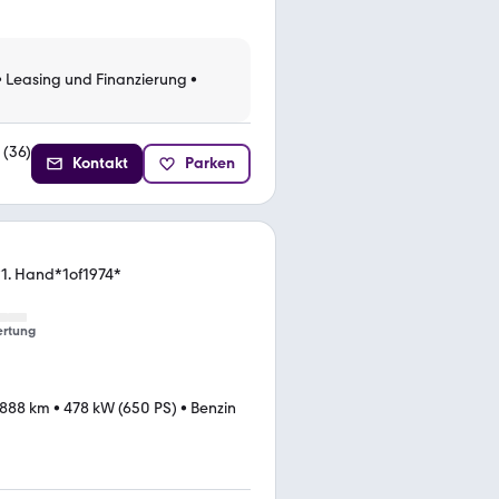
•
Leasing und Finanzierung
•
(
36
)
Kontakt
Parken
 *1. Hand*1of1974*
rtung
.888 km
•
478 kW (650 PS)
•
Benzin