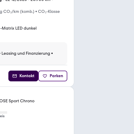
 g CO₂/km (komb.)
•
CO₂-Klasse
-Matrix LED dunkel
•
Leasing und Finanzierung
•
Kontakt
Parken
 BOSE Sport Chrono
eis