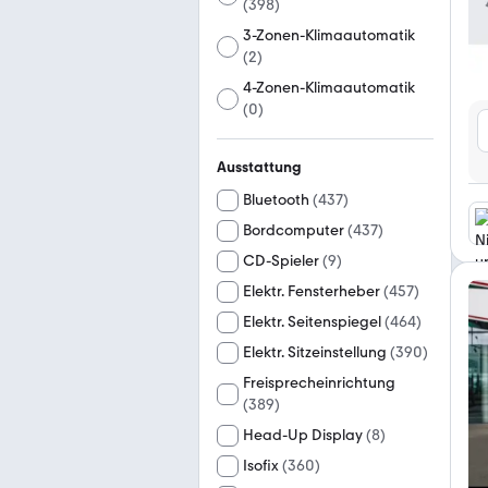
(
398
)
3-Zonen-Klimaautomatik
(
2
)
4-Zonen-Klimaautomatik
(
0
)
Ausstattung
Bluetooth
(
437
)
Bordcomputer
(
437
)
CD-Spieler
(
9
)
Elektr. Fensterheber
(
457
)
Elektr. Seitenspiegel
(
464
)
Elektr. Sitzeinstellung
(
390
)
Freisprecheinrichtung
(
389
)
Head-Up Display
(
8
)
Isofix
(
360
)