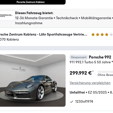
Dieses Fahrzeug bietet
:
12-36 Monate Garantie
•
Technikcheck
•
Mobilitätsgarantie
Inzahlungnahme
Porsche Zentrum Koblenz - Löhr Sportfahrzeuge Vertriebs GmbH
3.9 Sterne
070 Koblenz
Porsche 992
Gesponsert
911 992.1 Turbo S 50 Jahre
¹
299.992 €
Ohne Bewe
Versicherung vergleichen
Unfallfrei
•
EZ 05/2025
•
8
1230of1974