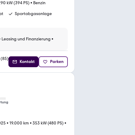
290 kW (394 PS)
•
Benzin
at
Sportabgasanlage
•
Leasing und Finanzierung
•
(
85
)
Kontakt
Parken
rtung
025
•
19.000 km
•
353 kW (480 PS)
•