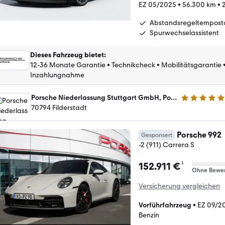
EZ 05/2025
•
56.300 km
•
Abstandsregeltempost
Spurwechselassistent
Dieses Fahrzeug bietet
:
12-36 Monate Garantie
•
Technikcheck
•
Mobilitätsgarantie
Inzahlungnahme
Porsche Niederlassung Stuttgart GmbH, Porsche Zentrum Stuttgart-Flughafen
5 Sterne
70794 Filderstadt
Porsche 992
Gesponsert
-2 (911) Carrera S
¹
152.911 €
Ohne Bewe
Versicherung vergleichen
Vorführfahrzeug
•
EZ 09/2
Benzin