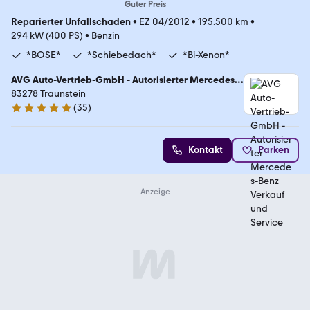
Guter Preis
Reparierter Unfallschaden
•
EZ 04/2012
•
195.500 km
•
294 kW (400 PS)
•
Benzin
*BOSE*
*Schiebedach*
*Bi-Xenon*
AVG Auto-Vertrieb-GmbH - Autorisierter Mercedes-
Benz Verkauf und Service
83278 Traunstein
(
35
)
4.8 Sterne
Kontakt
Parken