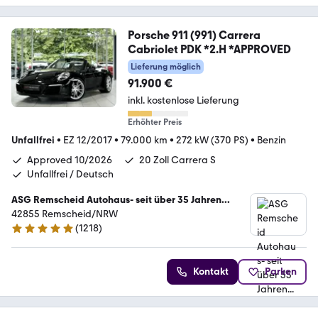
Porsche 911 (991) Carrera
Cabriolet PDK *2.H *APPROVED
Lieferung möglich
91.900 €
inkl. kostenlose Lieferung
Erhöhter Preis
Unfallfrei
•
EZ 12/2017
•
79.000 km
•
272 kW (370 PS)
•
Benzin
Approved 10/2026
20 Zoll Carrera S
Unfallfrei / Deutsch
ASG Remscheid Autohaus- seit über 35 Jahren...
42855 Remscheid/NRW
(
1218
)
4.8 Sterne
Kontakt
Parken