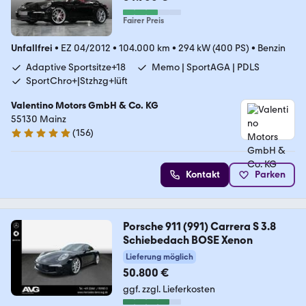
Fairer Preis
Unfallfrei
•
EZ 04/2012
•
104.000 km
•
294 kW (400 PS)
•
Benzin
Adaptive Sportsitze+18
Memo | SportAGA | PDLS
SportChro+|Stzhzg+lüft
Valentino Motors GmbH & Co. KG
55130 Mainz
(
156
)
5 Sterne
Kontakt
Parken
Porsche 911 (991) Carrera S 3.8
Schiebedach BOSE Xenon
Lieferung möglich
50.800 €
ggf. zzgl. Lieferkosten