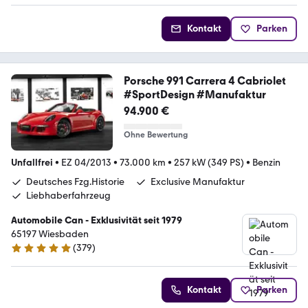
Kontakt
Parken
Porsche 991 Carrera 4 Cabriolet
#SportDesign #Manufaktur
94.900 €
Ohne Bewertung
Unfallfrei
•
EZ 04/2013
•
73.000 km
•
257 kW (349 PS)
•
Benzin
Deutsches Fzg.Historie
Exclusive Manufaktur
Liebhaberfahrzeug
Automobile Can - Exklusivität seit 1979
65197 Wiesbaden
(
379
)
4.8 Sterne
Kontakt
Parken