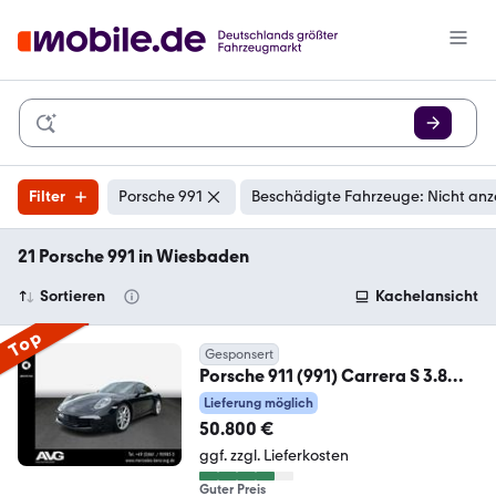
Filter
Porsche 991
Beschädigte Fahrzeuge: Nicht anz
21 Porsche 991 in Wiesbaden
Sortieren
Kachelansicht
Top
Gesponsert
Porsche 911 (991) Carrera S 3.8
Schiebedach BOSE Xenon
Lieferung möglich
50.800 €
ggf. zzgl. Lieferkosten
Guter Preis