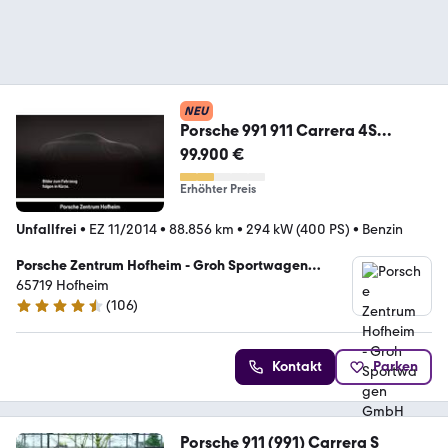
NEU
Porsche 991 911 Carrera 4S
Naturleder PDCC BOSE Glasdach
99.900 €
Erhöhter Preis
Unfallfrei
•
EZ 11/2014
•
88.856 km
•
294 kW (400 PS)
•
Benzin
Porsche Zentrum Hofheim - Groh Sportwagen
GmbH
65719 Hofheim
(
106
)
4.7 Sterne
Kontakt
Parken
Porsche 911 (991) Carrera S