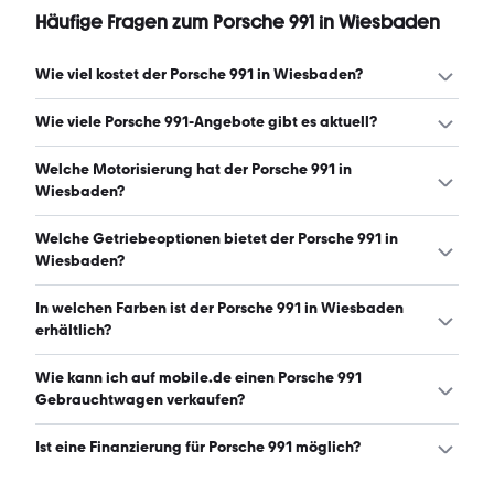
Häufige Fragen zum Porsche 991 in Wiesbaden
Wie viel kostet der Porsche 991 in Wiesbaden?
Ein guter Preis für einen Porsche 991 in Wiesbaden liegt
Wie viele Porsche 991-Angebote gibt es aktuell?
zwischen 89.800 € und 151.900 €. (Stand: 7.8.2026)
Es gibt insgesamt 21 Porsche 991 bei mobile.de, davon 21
Welche Motorisierung hat der Porsche 991 in
Gebraucht- und 0 Neuwagen. (Stand: 7.8.2026)
Wiesbaden?
Der Porsche 991 in Wiesbaden hat Leistungen zwischen
Welche Getriebeoptionen bietet der Porsche 991 in
349 und 521 PS. (Stand: 7.8.2026)
Wiesbaden?
Der Porsche 991 in Wiesbaden ist mit automatischem und
In welchen Farben ist der Porsche 991 in Wiesbaden
manuellem Getriebe erhältlich. (Stand: 7.8.2026)
erhältlich?
Den Porsche 991 in Wiesbaden gibt es in folgenden
Wie kann ich auf mobile.de einen Porsche 991
Farben: schwarz, grau, blau, orange, rot, silber und weiß.
Gebrauchtwagen verkaufen?
Die häufigste Farbe ist schwarz. (Stand: 7.8.2026)
Alle Informationen zum Verkauf an mobile.de-
Ist eine Finanzierung für Porsche 991 möglich?
Ankaufstationen oder per Inserat auf mobile.de gibt es
auf unserer
Auto verkaufen
Seite.
Ja, ein Großteil der Angebote auf mobile.de kann