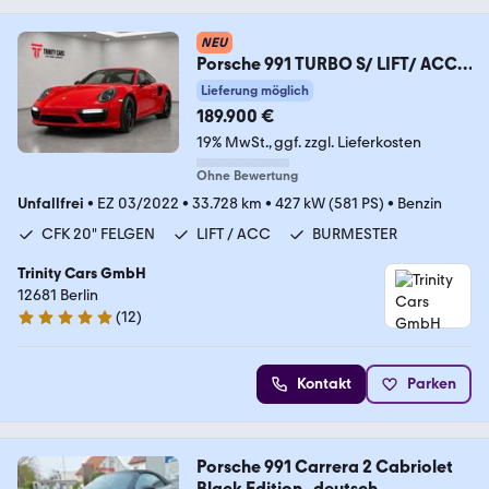
NEU
Porsche 991 TURBO S/ LIFT/ ACC/
CFK/ BURMESTER/ EZ 22
Lieferung möglich
189.900 €
19% MwSt.
ggf. zzgl. Lieferkosten
Ohne Bewertung
Unfallfrei
•
EZ 03/2022
•
33.728 km
•
427 kW (581 PS)
•
Benzin
CFK 20" FELGEN
LIFT / ACC
BURMESTER
Trinity Cars GmbH
12681 Berlin
(
12
)
4.9 Sterne
Kontakt
Parken
Porsche 991 Carrera 2 Cabriolet
Black Edition , deutsch