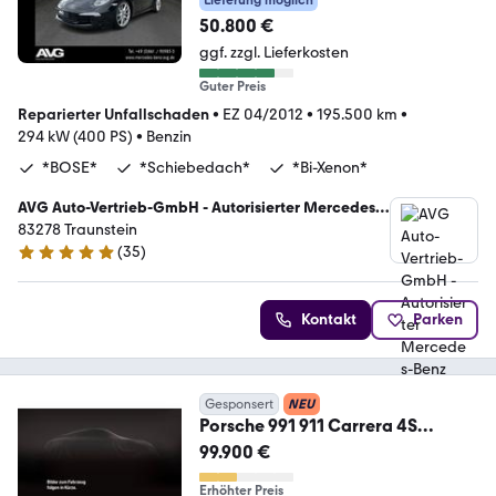
Lieferung möglich
50.800 €
ggf. zzgl. Lieferkosten
Guter Preis
Reparierter Unfallschaden
•
EZ 04/2012
•
195.500 km
•
294 kW (400 PS)
•
Benzin
*BOSE*
*Schiebedach*
*Bi-Xenon*
AVG Auto-Vertrieb-GmbH - Autorisierter Mercedes-
Benz Verkauf und Service
83278 Traunstein
(
35
)
4.8 Sterne
Kontakt
Parken
Gesponsert
NEU
Porsche 991 911 Carrera 4S
Naturleder PDCC BOSE Glasdach
99.900 €
Erhöhter Preis