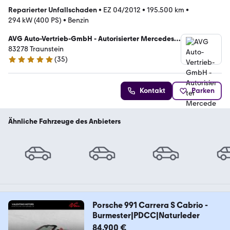
Reparierter Unfallschaden
•
EZ 04/2012
•
195.500 km
•
294 kW (400 PS)
•
Benzin
AVG Auto-Vertrieb-GmbH - Autorisierter Mercedes-
Benz Verkauf und Service
83278 Traunstein
(
35
)
4.8 Sterne
Kontakt
Parken
Ähnliche Fahrzeuge des Anbieters
Porsche 991 Carrera S Cabrio -
Burmester|PDCC|Naturleder
84.900 €