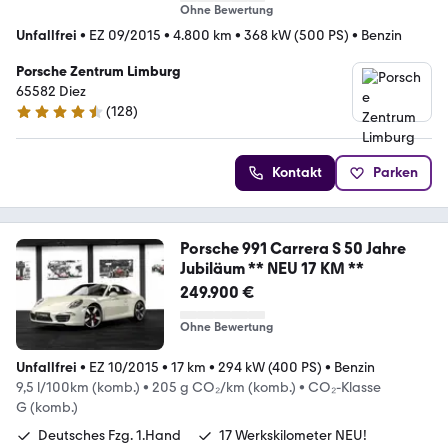
Ohne Bewertung
Unfallfrei
•
EZ 09/2015
•
4.800 km
•
368 kW (500 PS)
•
Benzin
Porsche Zentrum Limburg
65582 Diez
(
128
)
4.3 Sterne
Kontakt
Parken
Porsche 991 Carrera S 50 Jahre
Jubiläum ** NEU 17 KM **
249.900 €
Ohne Bewertung
Unfallfrei
•
EZ 10/2015
•
17 km
•
294 kW (400 PS)
•
Benzin
9,5 l/100km (komb.)
•
205 g CO₂/km (komb.)
•
CO₂-Klasse
G (komb.)
Deutsches Fzg. 1.Hand
17 Werkskilometer NEU!