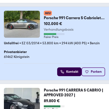
NEU
Porsche 991 Carrera S Cabriolet
50 Jahre Approved Bose
102.000 €
Verhandlungsbasis
Fairer Preis
Unfallfrei
•
EZ 03/2014
•
53.800 km
•
294 kW (400 PS)
•
Benzin
Privatanbieter
61462 Königstein
Kontakt
Parken
Porsche 991 CARRERA S CABRIO |
APPROVED 2027 |
89.800 €