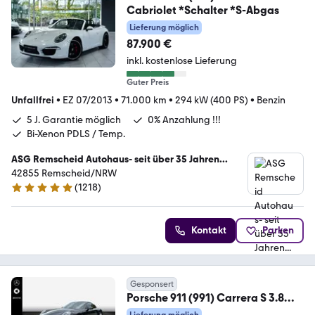
Cabriolet *Schalter *S-Abgas
Lieferung möglich
87.900 €
inkl. kostenlose Lieferung
Guter Preis
Unfallfrei
•
EZ 07/2013
•
71.000 km
•
294 kW (400 PS)
•
Benzin
5 J. Garantie möglich
0% Anzahlung !!!
Bi-Xenon PDLS / Temp.
ASG Remscheid Autohaus- seit über 35 Jahren...
42855 Remscheid/NRW
(
1218
)
4.8 Sterne
Kontakt
Parken
Gesponsert
Porsche 911 (991) Carrera S 3.8
Schiebedach BOSE Xenon