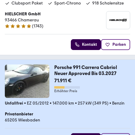
Clubsport Paket
Sport-Chrono
918 Schalensitze
HIELSCHER GmbH
93466 Chamerau
(
1743
)
4.9 Sterne
Kontakt
Parken
Porsche 991 Carrera Cabriol
Neuer Approved Bis 03.2027
71.911 €
Erhöhter Preis
Unfallfrei
•
EZ 05/2012
•
147.000 km
•
257 kW (349 PS)
•
Benzin
Privatanbieter
65205 Wiesbaden