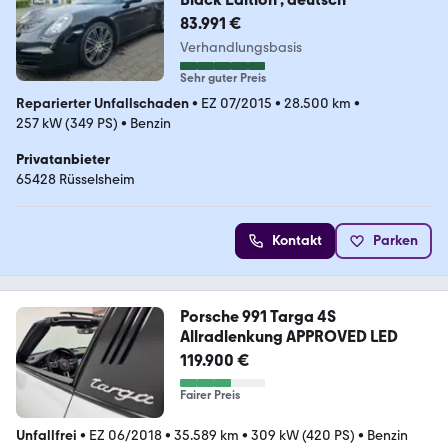
83.991 €
Verhandlungsbasis
Sehr guter Preis
Reparierter Unfallschaden
•
EZ 07/2015
•
28.500 km
•
257 kW (349 PS)
•
Benzin
Privatanbieter
65428 Rüsselsheim
Kontakt
Parken
Porsche 991 Targa 4S
Allradlenkung APPROVED LED
119.900 €
Fairer Preis
Unfallfrei
•
EZ 06/2018
•
35.589 km
•
309 kW (420 PS)
•
Benzin