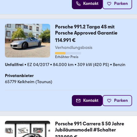
Kontakt
Parken
Porsche 991.2 Targa 4S mit
Porsche Approved Garantie
114.991 €
Verhandlungsbasis
Erhöhter Preis
Unfallfrei
•
EZ 04/2017
•
84.000 km
•
309 kW (420 PS)
•
Benzin
Privatanbieter
65779 Kelkheim (Taunus)
Kontakt
Parken
Porsche 991 Carrera S 50 Jahre
Jubiläumsmodell #Schalter