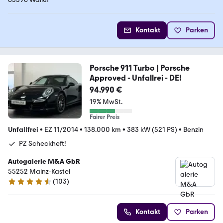
Kontakt
Parken
Porsche 911 Turbo | Porsche
Approved - Unfallrei - DE!
94.990 €
19% MwSt.
Fairer Preis
Unfallfrei
•
EZ 11/2014
•
138.000 km
•
383 kW (521 PS)
•
Benzin
PZ Scheckheft!
Autogalerie M&A GbR
55252 Mainz-Kastel
(
103
)
4.5 Sterne
Kontakt
Parken