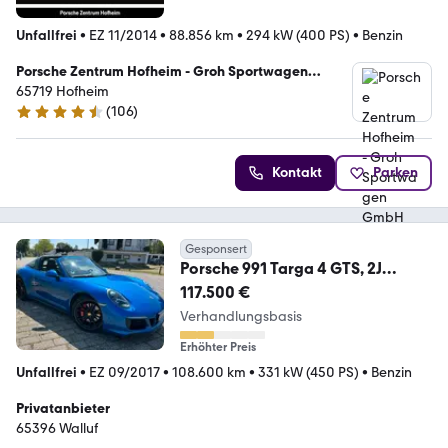
Unfallfrei
•
EZ 11/2014
•
88.856 km
•
294 kW (400 PS)
•
Benzin
Porsche Zentrum Hofheim - Groh Sportwagen
GmbH
65719 Hofheim
(
106
)
4.7 Sterne
Kontakt
Parken
Gesponsert
Porsche 991 Targa 4 GTS, 2J
Garantie, Schalter
117.500 €
Verhandlungsbasis
Erhöhter Preis
Unfallfrei
•
EZ 09/2017
•
108.600 km
•
331 kW (450 PS)
•
Benzin
Privatanbieter
65396 Walluf