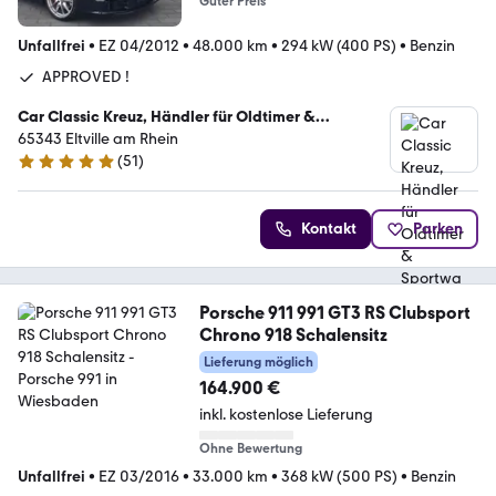
Guter Preis
Unfallfrei
•
EZ 04/2012
•
48.000 km
•
294 kW (400 PS)
•
Benzin
APPROVED !
Car Classic Kreuz, Händler für Oldtimer &
Sportwagen
65343 Eltville am Rhein
(
51
)
5 Sterne
Kontakt
Parken
Porsche 911 991 GT3 RS Clubsport
Chrono 918 Schalensitz
Lieferung möglich
164.900 €
inkl. kostenlose Lieferung
Ohne Bewertung
Unfallfrei
•
EZ 03/2016
•
33.000 km
•
368 kW (500 PS)
•
Benzin