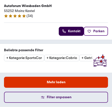
Autoforum Wiesbaden GmbH
55252 Mainz Kastel
(
34
)
5 Sterne
Kontakt
Parken
Beliebte passende Filter
+
Kategorie
:
SportsCar
+
Kategorie
:
Cabrio
+
Getriebe
:
Schaltg
Mehr laden
Filter anpassen