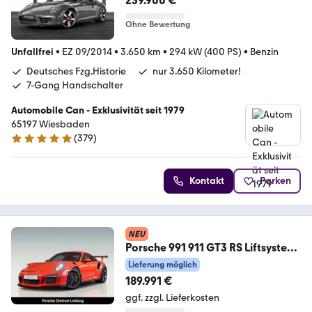
239.900 €
Ohne Bewertung
Unfallfrei
•
EZ 09/2014
•
3.650 km
•
294 kW (400 PS)
•
Benzin
Deutsches Fzg.Historie
nur 3.650 Kilometer!
7-Gang Handschalter
Automobile Can - Exklusivität seit 1979
65197 Wiesbaden
(
379
)
4.8 Sterne
Kontakt
Parken
NEU
Porsche 991 911 GT3 RS Liftsystem-
VA PCCB nur 4.800 km
Lieferung möglich
189.991 €
ggf. zzgl. Lieferkosten