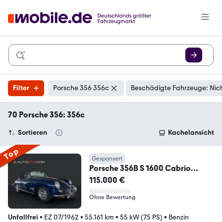
Filter
Porsche 356 356c
Beschädigte Fahrzeuge: Nic
70 Porsche 356: 356c
Sortieren
Kachelansicht
Top
Gesponsert
Porsche 356B S 1600 Cabrio
Reutter*Motor NEU Revidiert*
115.000 €
Ohne Bewertung
Unfallfrei
•
EZ 07/1962
•
55.161 km
•
55 kW (75 PS)
•
Benzin