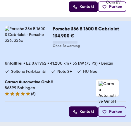
Kontakt
Parken
Porsche 356 B 1600 S Cabriolet
134.900 €
Ohne Bewertung
Unfallfrei
•
EZ 07/1962
•
41.200 km
•
55 kW (75 PS)
•
Benzin
Seltene Farbkombi
Note 2+
HU Neu
Carma Automotive GmbH
86399 Bobingen
(
6
)
5 Sterne
Kontakt
Parken