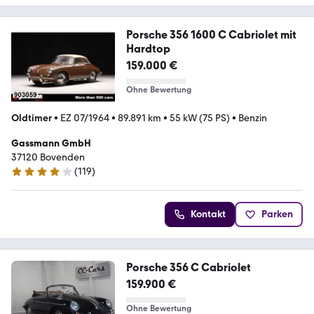
Porsche 356 1600 C Cabriolet mit
Hardtop
159.000 €
Ohne Bewertung
Oldtimer
•
EZ 07/1964
•
89.891 km
•
55 kW (75 PS)
•
Benzin
Gassmann GmbH
37120 Bovenden
(
119
)
3.9 Sterne
Kontakt
Parken
Porsche 356 C Cabriolet
159.900 €
Ohne Bewertung