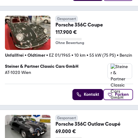
Gesponsert
Porsche 356C Coupe
117.900 €
Ohne Bewertung
Unfallfrei
•
Oldtimer
•
EZ 01/1965
•
10 km
•
55 kW (75 PS)
•
Benzin
Steiner & Partner Classic Cars GmbH
AT-1020 Wien
Kontakt
Parken
Gesponsert
Porsche 356C Outlaw Coupé
69.000 €