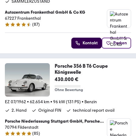
SAMMLERZUSTAND
Autozentrum Frankenthal GmbH & Co KG
67227 Frankenthal
(
87
)
4.5 Sterne
Kontakt
Parken
Porsche 356 B T6 Coupe
Königswelle
430.000 €
Ohne Bewertung
EZ 07/1962
•
62.654 km
•
96 kW (131 PS)
•
Benzin
2. Hand
Original FIN
technical report avail
Porsche Niederlassung Stuttgart GmbH, Porsche
Zentrum Stuttgart-Flughafen
70794 Filderstadt
(
85
)