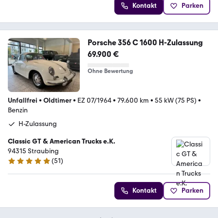
Kontakt
Parken
Porsche 356 C 1600 H-Zulassung
69.900 €
Ohne Bewertung
Unfallfrei
•
Oldtimer
•
EZ 07/1964
•
79.600 km
•
55 kW (75 PS)
•
Benzin
H-Zulassung
Classic GT & American Trucks e.K.
94315 Straubing
(
51
)
5 Sterne
Kontakt
Parken