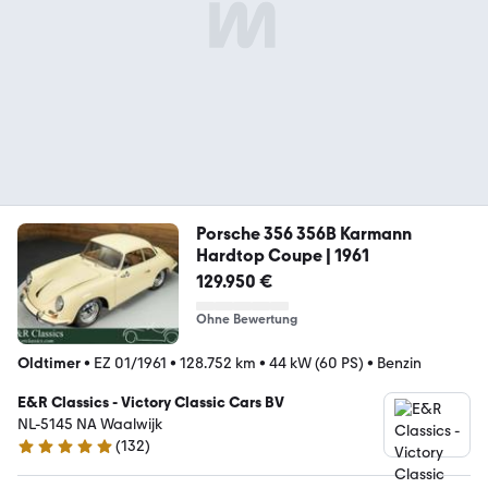
Porsche 356 356B Karmann
Hardtop Coupe | 1961
129.950 €
Ohne Bewertung
Oldtimer
•
EZ 01/1961
•
128.752 km
•
44 kW (60 PS)
•
Benzin
E&R Classics - Victory Classic Cars BV
NL-5145 NA Waalwijk
(
132
)
5 Sterne