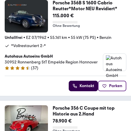
Porsche 356B S 1600 Cabrio
Reutter*Motor NEU Revidiert*
115.000 €
Ohne Bewertung
Unfallfrei
•
EZ 07/1962
•
55.161 km
•
55 kW (75 PS)
•
Benzin
*Vollrestauriert 2-*
Autohaus Autoeins GmbH
30952 Ronnenberg StT Empelde Region Hannover
(
37
)
4.7 Sterne
Kontakt
Parken
Porsche 356 C Coupe mit top
Historie aus 2.Hand
78.900 €