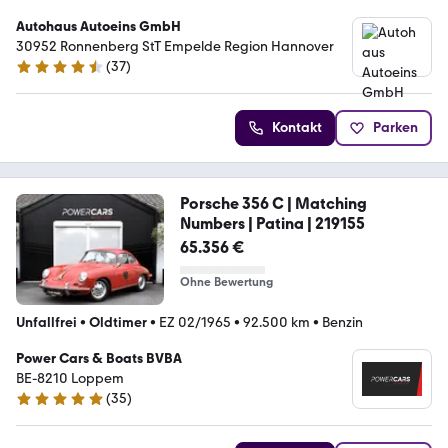
Autohaus Autoeins GmbH
30952 Ronnenberg StT Empelde Region Hannover
(
37
)
4.7 Sterne
Kontakt
Parken
Porsche 356 C | Matching
Numbers | Patina | 219155
65.356 €
Ohne Bewertung
Unfallfrei
•
Oldtimer
•
EZ 02/1965
•
92.500 km
•
Benzin
Power Cars & Boats BVBA
BE-8210 Loppem
(
35
)
5 Sterne