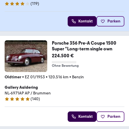
(
119
)
3.9 Sterne
Kontakt
Parken
Porsche 356 Pre-A Coupe 1500
Super "Long-term single own
224.500 €
Ohne Bewertung
Oldtimer
•
EZ 01/1953
•
120.516 km
•
Benzin
Gallery Aaldering
NL-6971AP AP / Brummen
(
140
)
4.8 Sterne
Kontakt
Parken