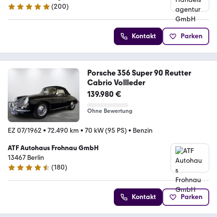
(
200
)
4.9 Sterne
Kontakt
Parken
Porsche 356 Super 90 Reutter
Cabrio Vollleder
139.980 €
Ohne Bewertung
EZ 07/1962
•
72.490 km
•
70 kW (95 PS)
•
Benzin
ATF Autohaus Frohnau GmbH
13467 Berlin
(
180
)
4.7 Sterne
Kontakt
Parken