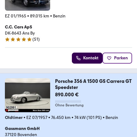
EZ 01/1965
•
89.015 km
•
Benzin
C.C. Cars ApS
DK-8643 Ans By
(
51
)
4.9 Sterne
Kontakt
Parken
Porsche 356 A 1500 GS Carrera GT
Speedster
890.000 €
Ohne Bewertung
Oldtimer
•
EZ 07/1957
•
76.450 km
•
74 kW (101 PS)
•
Benzin
Gassmann GmbH
37120 Bovenden