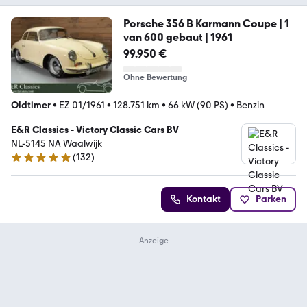
Porsche 356 B Karmann Coupe | 1
van 600 gebaut | 1961
99.950 €
Ohne Bewertung
Oldtimer
•
EZ 01/1961
•
128.751 km
•
66 kW (90 PS)
•
Benzin
E&R Classics - Victory Classic Cars BV
NL-5145 NA Waalwijk
(
132
)
5 Sterne
Kontakt
Parken