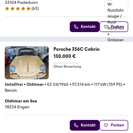
GmbH
33104 Paderborn
(
63
)
5 Sterne
Kontakt
Parken
Porsche 356C Cabrio
130.000 €
Ohne Bewertung
Unfallfrei
•
Oldtimer
•
EZ 04/1965
•
97.314 km
•
117 kW (159 PS)
•
Benzin
Oldtimer am See
78234 Engen
Kontakt
Parken