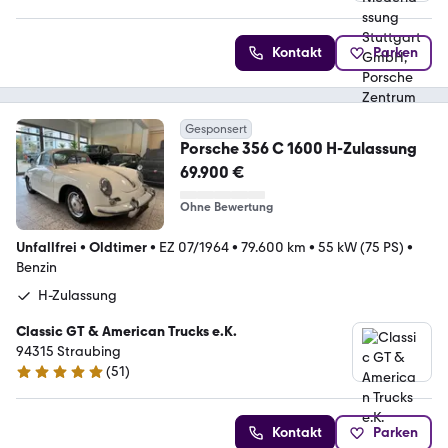
5 Sterne
Kontakt
Parken
Gesponsert
Porsche 356 C 1600 H-Zulassung
69.900 €
Ohne Bewertung
Unfallfrei
•
Oldtimer
•
EZ 07/1964
•
79.600 km
•
55 kW (75 PS)
•
Benzin
H-Zulassung
Classic GT & American Trucks e.K.
94315 Straubing
(
51
)
5 Sterne
Kontakt
Parken