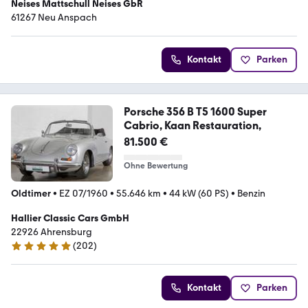
Neises Mattschull Neises GbR
61267 Neu Anspach
Kontakt
Parken
Porsche 356 B T5 1600 Super
Cabrio, Kaan Restauration,
81.500 €
Ohne Bewertung
Oldtimer
•
EZ 07/1960
•
55.646 km
•
44 kW (60 PS)
•
Benzin
Hallier Classic Cars GmbH
22926 Ahrensburg
(
202
)
4.9 Sterne
Kontakt
Parken