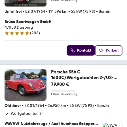
Ohne Bewertung
Unfallfrei
•
EZ 07/1964
•
111.596 km
•
55 kW (75 PS)
•
Benzin
Brüne Sportwagen GmbH
47058 Duisburg
(
208
)
4.9 Sterne
Kontakt
Parken
Porsche 356 C
1600C/Wertgutachten 2-/US-
Modell/H-Kennz.
79.900 €
Ohne Bewertung
Oldtimer
•
EZ 01/1964
•
26.950 km
•
55 kW (75 PS)
•
Benzin
Wertgutachten 2-
VW/VW-Nutzfahrzeuge / Audi Autohaus Gröpper