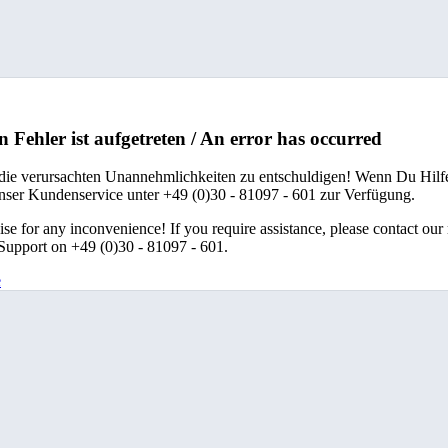
n Fehler ist aufgetreten / An error has occurred
 die verursachten Unannehmlichkeiten zu entschuldigen! Wenn Du Hilfe
unser Kundenservice unter +49 (0)30 - 81097 - 601 zur Verfügung.
se for any inconvenience! If you require assistance, please contact our
upport on +49 (0)30 - 81097 - 601.
e