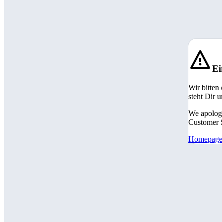
Ei
Wir bitten
steht Dir 
We apologi
Customer S
Homepag