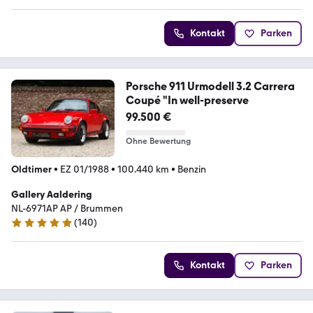
Kontakt
Parken
Porsche 911 Urmodell 3.2 Carrera
Coupé "In well-preserve
99.500 €
Ohne Bewertung
Oldtimer
•
EZ 01/1988
•
100.440 km
•
Benzin
Gallery Aaldering
NL-6971AP AP / Brummen
(
140
)
4.8 Sterne
Kontakt
Parken