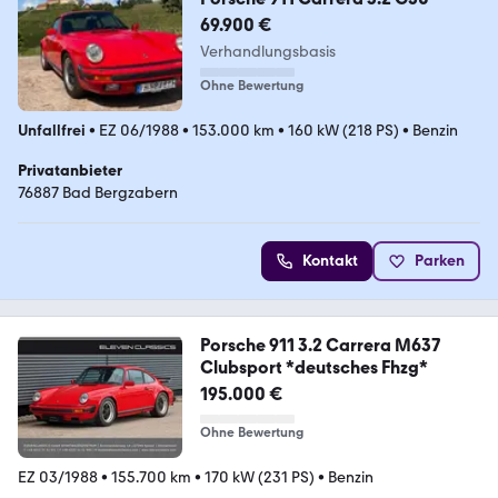
69.900 €
Verhandlungsbasis
Ohne Bewertung
Unfallfrei
•
EZ 06/1988
•
153.000 km
•
160 kW (218 PS)
•
Benzin
Privatanbieter
76887 Bad Bergzabern
Kontakt
Parken
Porsche 911 3.2 Carrera M637
Clubsport *deutsches Fhzg*
195.000 €
Ohne Bewertung
EZ 03/1988
•
155.700 km
•
170 kW (231 PS)
•
Benzin