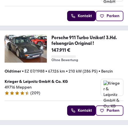
Kontakt
Parken
Porsche 911 Turbo Unikat! 3.Hd.
felsengrün Original !
147.911 €
Ohne Bewertung
Oldtimer
•
EZ 07/1988
•
67.126 km
•
210 kW (286 PS)
•
Benzin
Krieger & Leipnitz GmbH & Co. KG
49716 Meppen
(
209
)
4.7 Sterne
Kontakt
Parken