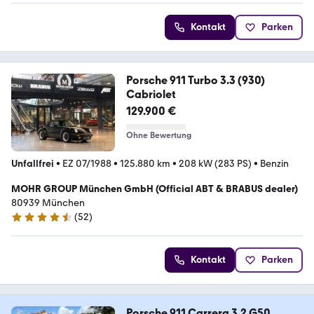
Kontakt
Parken
Porsche 911 Turbo 3.3 (930)
Cabriolet
129.900 €
Ohne Bewertung
Unfallfrei
•
EZ 07/1988
•
125.880 km
•
208 kW (283 PS)
•
Benzin
MOHR GROUP München GmbH (Official ABT & BRABUS dealer)
80939 München
(
52
)
4.6 Sterne
Kontakt
Parken
Porsche 911 Carrera 3.2 G50