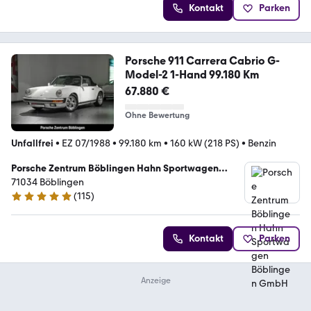
Kontakt
Parken
Porsche 911 Carrera Cabrio G-
Model-2 1-Hand 99.180 Km
67.880 €
Ohne Bewertung
Unfallfrei
•
EZ 07/1988
•
99.180 km
•
160 kW (218 PS)
•
Benzin
Porsche Zentrum Böblingen Hahn Sportwagen
Böblingen GmbH
71034 Böblingen
(
115
)
4.8 Sterne
Kontakt
Parken