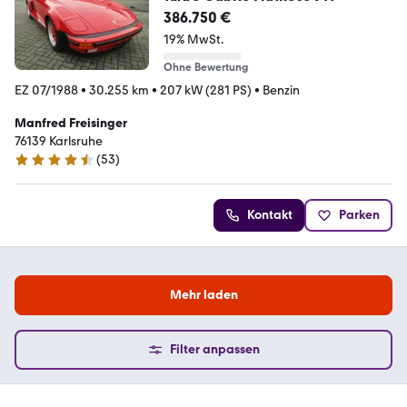
386.750 €
19% MwSt.
Ohne Bewertung
EZ 07/1988
•
30.255 km
•
207 kW (281 PS)
•
Benzin
Manfred Freisinger
76139 Karlsruhe
(
53
)
4.3 Sterne
Kontakt
Parken
Mehr laden
Filter anpassen