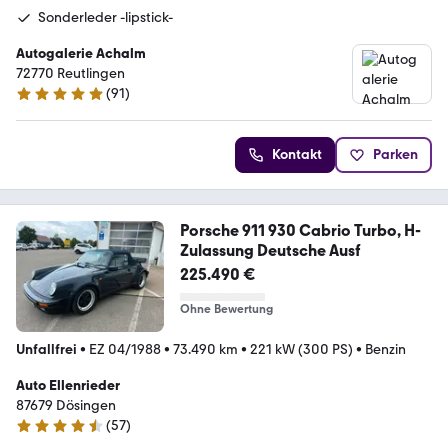
Sonderleder -lipstick-
Autogalerie Achalm
72770 Reutlingen
(
91
)
5 Sterne
Kontakt
Parken
Porsche 911 930 Cabrio Turbo, H-
Zulassung Deutsche Ausf
225.490 €
Ohne Bewertung
Unfallfrei
•
EZ 04/1988
•
73.490 km
•
221 kW (300 PS)
•
Benzin
Auto Ellenrieder
87679 Dösingen
(
57
)
4.3 Sterne