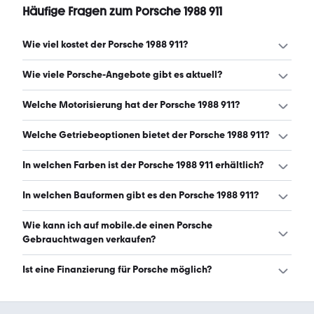
Häufige Fragen zum Porsche 1988 911
Wie viel kostet der Porsche 1988 911?
Ein guter Preis für einen Porsche 1988 911 liegt zwischen
Wie viele Porsche-Angebote gibt es aktuell?
69.967 € und 129.225 €. (Stand: 9.8.2026)
Es gibt insgesamt 40 Porsche bei mobile.de, davon 40
Welche Motorisierung hat der Porsche 1988 911?
Gebraucht- und 0 Neuwagen. (Stand: 9.8.2026)
Der Porsche 1988 911 hat Leistungen zwischen 216 und
Welche Getriebeoptionen bietet der Porsche 1988 911?
300 PS. (Stand: 9.8.2026)
Der Porsche 1988 911 ist mit manuellem Getriebe
In welchen Farben ist der Porsche 1988 911 erhältlich?
erhältlich. (Stand: 9.8.2026)
Den Porsche 1988 911 gibt es in folgenden Farben:
In welchen Bauformen gibt es den Porsche 1988 911?
schwarz, blau, rot, weiß, grün, grau und silber. Die
häufigste Farbe ist schwarz. (Stand: 9.8.2026)
Den Porsche 1988 911 gibt es in folgenden Bauformen:
Wie kann ich auf mobile.de einen Porsche
Cabrio. (Stand: 9.8.2026)
Gebrauchtwagen verkaufen?
Alle Informationen zum Verkauf an mobile.de-
Ist eine Finanzierung für Porsche möglich?
Ankaufstationen oder per Inserat auf mobile.de gibt es
auf unserer
Auto verkaufen
Seite.
Ja, ein Großteil der Angebote auf mobile.de kann
entweder über den Händler oder einen Autokredit