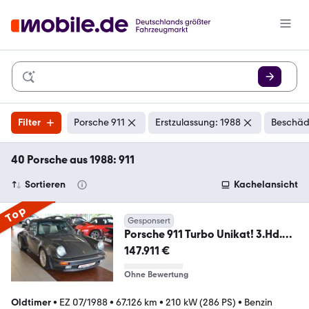
Filter
Porsche 911
Erstzulassung: 1988
Beschäd
40 Porsche aus 1988: 911
Sortieren
Kachelansicht
Top
Gesponsert
Porsche 911 Turbo Unikat! 3.Hd.
felsengrün Original !
147.911 €
Ohne Bewertung
Oldtimer
•
EZ 07/1988
•
67.126 km
•
210 kW (286 PS)
•
Benzin