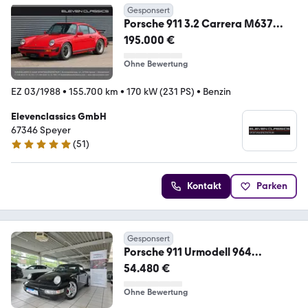
Gesponsert
Porsche 911 3.2 Carrera M637
Clubsport *deutsches Fhzg*
195.000 €
Ohne Bewertung
EZ 03/1988
•
155.700 km
•
170 kW (231 PS)
•
Benzin
Elevenclassics GmbH
67346 Speyer
(
51
)
4.9 Sterne
Kontakt
Parken
Gesponsert
Porsche 911 Urmodell 964
Targa/Cabrio Carrera 3.2
54.480 €
Ohne Bewertung