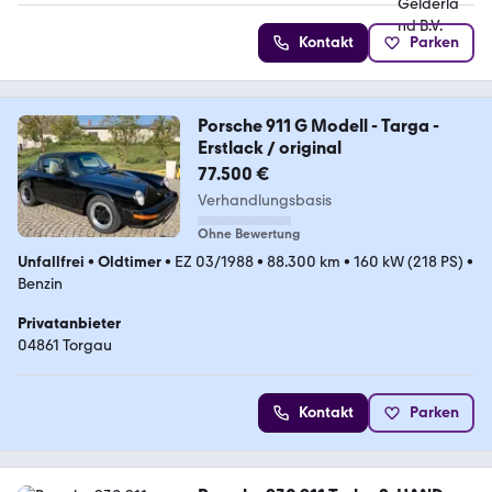
Kontakt
Parken
Porsche 911 G Modell - Targa -
Erstlack / original
77.500 €
Verhandlungsbasis
Ohne Bewertung
Unfallfrei
•
Oldtimer
•
EZ 03/1988
•
88.300 km
•
160 kW (218 PS)
•
Benzin
Privatanbieter
04861 Torgau
Kontakt
Parken