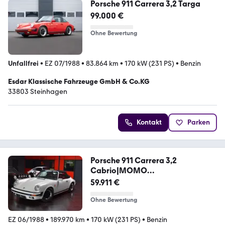
Porsche 911 Carrera 3,2 Targa
99.000 €
Ohne Bewertung
Unfallfrei
•
EZ 07/1988
•
83.864 km
•
170 kW (231 PS)
•
Benzin
Esdar Klassische Fahrzeuge GmbH & Co.KG
33803 Steinhagen
Kontakt
Parken
Porsche 911 Carrera 3,2
Cabrio|MOMO
Lenkrad|DANSKAuspuff
59.911 €
Ohne Bewertung
EZ 06/1988
•
189.970 km
•
170 kW (231 PS)
•
Benzin