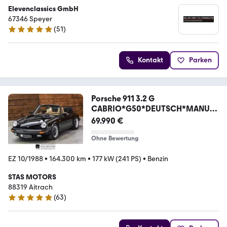
Elevenclassics GmbH
67346 Speyer
(
51
)
4.9 Sterne
Kontakt
Parken
Porsche 911 3.2 G
CABRIO*G50*DEUTSCH*MANUEL
LES VERDECK
69.990 €
Ohne Bewertung
EZ 10/1988
•
164.300 km
•
177 kW (241 PS)
•
Benzin
STAS MOTORS
88319 Aitrach
(
63
)
4.8 Sterne