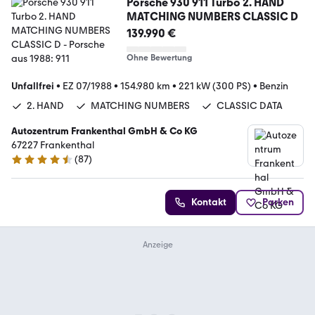
Porsche 930 911 Turbo 2. HAND
MATCHING NUMBERS CLASSIC D
139.990 €
Ohne Bewertung
Unfallfrei
•
EZ 07/1988
•
154.980 km
•
221 kW (300 PS)
•
Benzin
2. HAND
MATCHING NUMBERS
CLASSIC DATA
Autozentrum Frankenthal GmbH & Co KG
67227 Frankenthal
(
87
)
4.5 Sterne
Kontakt
Parken