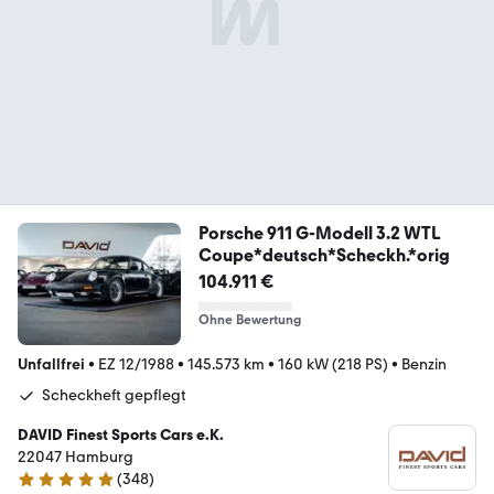
Porsche 911 G-Modell 3.2 WTL
Coupe*deutsch*Scheckh.*orig
104.911 €
Ohne Bewertung
Unfallfrei
•
EZ 12/1988
•
145.573 km
•
160 kW (218 PS)
•
Benzin
Scheckheft gepflegt
DAVID Finest Sports Cars e.K.
22047 Hamburg
(
348
)
4.9 Sterne