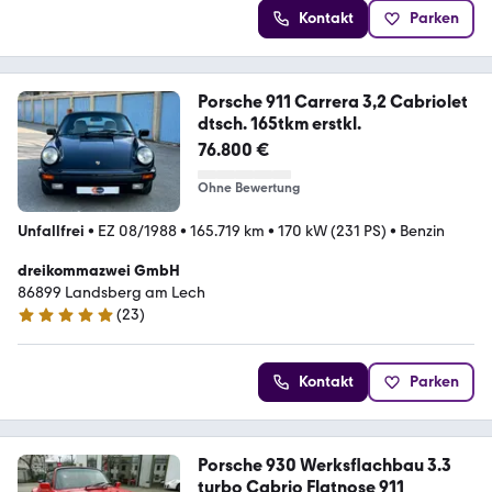
Kontakt
Parken
Porsche 911 Carrera 3,2 Cabriolet
dtsch. 165tkm erstkl.
76.800 €
Ohne Bewertung
Unfallfrei
•
EZ 08/1988
•
165.719 km
•
170 kW (231 PS)
•
Benzin
dreikommazwei GmbH
86899 Landsberg am Lech
(
23
)
5 Sterne
Kontakt
Parken
Porsche 930 Werksflachbau 3.3
turbo Cabrio Flatnose 911