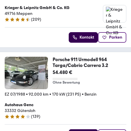
Krieger & Leipnitz GmbH & Co. KG
49716 Meppen
(
209
)
4.7 Sterne
Kontakt
Parken
Porsche 911 Urmodell 964
Targa/Cabrio Carrera 3.2
54.480 €
Ohne Bewertung
EZ 07/1988
•
92.000 km
•
170 kW (231 PS)
•
Benzin
Autohaus Genc
33332 Gütersloh
(
139
)
4.1 Sterne