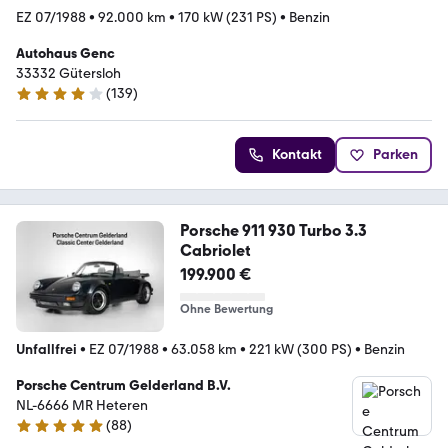
EZ 07/1988
•
92.000 km
•
170 kW (231 PS)
•
Benzin
Autohaus Genc
33332 Gütersloh
(
139
)
4.1 Sterne
Kontakt
Parken
Porsche 911 930 Turbo 3.3
Cabriolet
199.900 €
Ohne Bewertung
Unfallfrei
•
EZ 07/1988
•
63.058 km
•
221 kW (300 PS)
•
Benzin
Porsche Centrum Gelderland B.V.
NL-6666 MR Heteren
(
88
)
4.9 Sterne