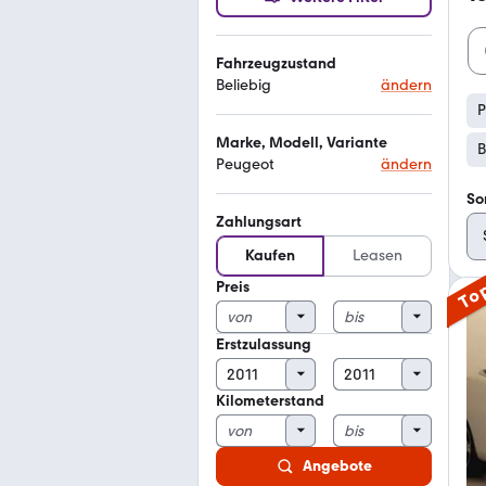
Fahrzeugzustand
Beliebig
ändern
P
Marke, Modell, Variante
B
Peugeot
ändern
So
Zahlungsart
Kaufen
Leasen
Preis
To
Erstzulassung
Kilometerstand
Angebote