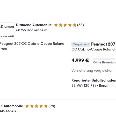
Diamond Automobile
(
35
)
5 Sterne
68766 Hockenheim
Peugeot 207
Gesponsert
CC Cabrio-Coupe Roland 
4.999 €
Ohne Bewertun
Versicherung vergleichen
Reparierter Unfallschade
88 kW (120 PS)
•
Benzin
K Automobile
(
98
)
4.8 Sterne
445 Moers