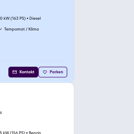
0 kW (163 PS)
•
Diesel
Tempomat / Klima
Kontakt
Parken
g
5 kW (156 PS)
•
Benzin