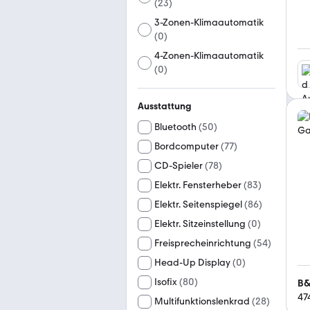
(
23
)
3-Zonen-Klimaautomatik
(
0
)
4-Zonen-Klimaautomatik
(
0
)
Ausstattung
Bluetooth
(
50
)
Bordcomputer
(
77
)
CD-Spieler
(
78
)
Elektr. Fensterheber
(
83
)
Elektr. Seitenspiegel
(
86
)
Elektr. Sitzeinstellung
(
0
)
Freisprecheinrichtung
(
54
)
Head-Up Display
(
0
)
Isofix
(
80
)
B&
47
Multifunktionslenkrad
(
28
)