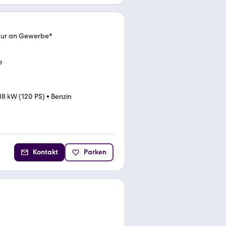
ur an Gewerbe*
g
88 kW (120 PS)
•
Benzin
Kontakt
Parken