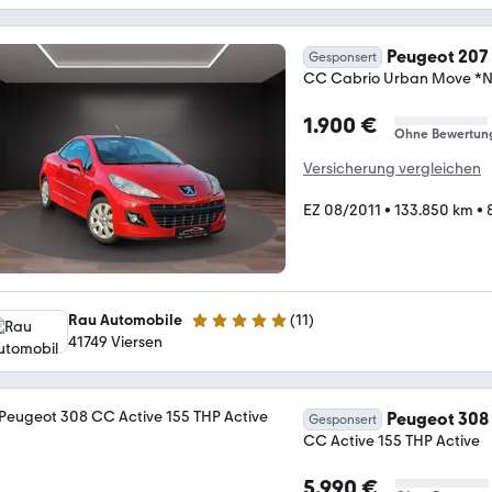
Peugeot 207
Gesponsert
CC Cabrio Urban Move *N
1.900 €
Ohne Bewertun
Versicherung vergleichen
EZ 08/2011
•
133.850 km
•
Rau Automobile
(
11
)
5 Sterne
41749 Viersen
Peugeot 308
Gesponsert
CC Active 155 THP Active
5.990 €