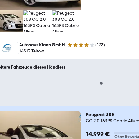
Autohaus Klann GmbH
(
172
)
4 Sterne
14513 Teltow
itere Fahrzeuge dieses Händlers
Peugeot 308
CC 2.0 163PS Cabrio Allur
14.999 €
Ohne Bewert