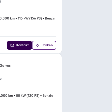
g
0.000 km
•
115 kW (156 PS)
•
Benzin
Kontakt
Parken
Garros
g
.000 km
•
88 kW (120 PS)
•
Benzin