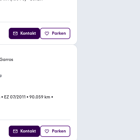
Kontakt
Parken
Garros
g
n
•
EZ 07/2011
•
90.059 km
•
Kontakt
Parken