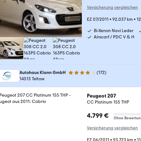
Versicherung vergleichen
EZ 07/2011
•
92.037 km
•
12
Bi-Xenon Navi Leder
Airscarf / PDC V & H
Autohaus Klann GmbH
(
172
)
4 Sterne
14513 Teltow
Peugeot 207
CC Platinum 155 THP
4.799 €
Ohne Bewertun
Versicherung vergleichen
EZ 06/2011
•
93.723 km
•
11