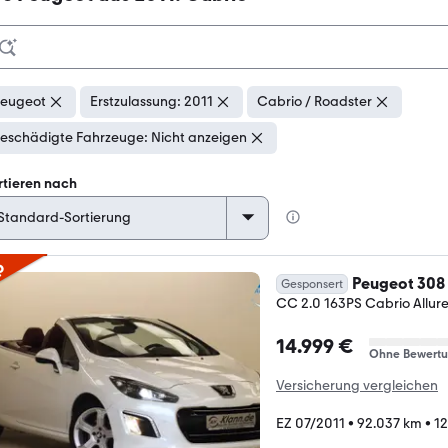
eugeot
Erstzulassung: 2011
Cabrio / Roadster
eschädigte Fahrzeuge: Nicht anzeigen
rtieren nach
p
Peugeot 308
Gesponsert
CC 2.0 163PS Cabrio Allur
14.999 €
Ohne Bewert
Versicherung vergleichen
EZ 07/2011
•
92.037 km
•
12