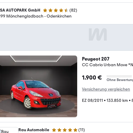
SA AUTOPARK GmbH
(
82
)
4.6 Sterne
199 Mönchengladbach - Odenkirchen
Peugeot 207
CC Cabrio Urban Move *N
1.900 €
Ohne Bewertun
Versicherung vergleichen
EZ 08/2011
•
133.850 km
•
Rau Automobile
(
11
)
5 Sterne