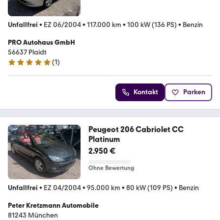
Unfallfrei
•
EZ 06/2004
•
117.000 km
•
100 kW (136 PS)
•
Benzin
PRO Autohaus GmbH
56637 Plaidt
(
1
)
5 Sterne
Kontakt
Parken
Peugeot 206 Cabriolet CC
Platinum
2.950 €
Ohne Bewertung
Unfallfrei
•
EZ 04/2004
•
95.000 km
•
80 kW (109 PS)
•
Benzin
Peter Kretzmann Automobile
81243 München