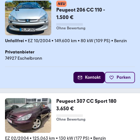
NEU
Peugeot 206 CC 110 -
1.500 €
Ohne Bewertung
Unfallfrei
•
EZ 10/2004
•
149.600 km
•
80 kW (109 PS)
•
Benzin
Privatanbieter
74927 Eschelbronn
Kontakt
Parken
Peugeot 307 CC Sport 180
3.650 €
Ohne Bewertung
EZ 02/2004
•
125.063 km
•
130 kW (177 PS)
•
Benzin