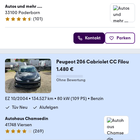
Autos und mehr ....
33100 Paderborn
(
101
)
4.6 Sterne
Kontakt
Parken
Peugeot 206 Cabriolet CC Filou
1.480 €
Ohne Bewertung
EZ 10/2004
•
134.527 km
•
80 kW (109 PS)
•
Benzin
Tüv Neu
Alufelgen
Autohaus Chamsedin
41748 Viersen
(
269
)
4.1 Sterne