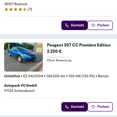
18107 Rostock
(
7
)
4.3 Sterne
Kontakt
Parken
Peugeot 307 CC Première Edition
2.250 €
Ohne Bewertung
Unfallfrei
•
EZ 04/2004
•
144.500 km
•
100 kW (136 PS)
•
Benzin
Autopark VU GmbH
91126 Schwabach
Kontakt
Parken