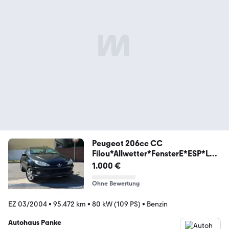
Peugeot 206cc CC
Filou*Allwetter*FensterE*ESP*LM
*
1.000 €
Ohne Bewertung
EZ 03/2004
•
95.472 km
•
80 kW (109 PS)
•
Benzin
Autohaus Panke