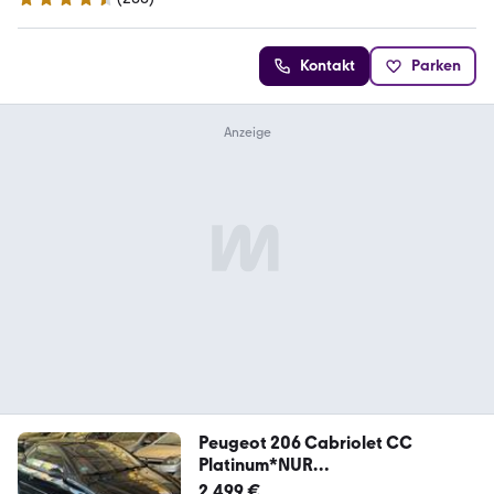
4.7 Sterne
Kontakt
Parken
Peugeot 206 Cabriolet CC
Platinum*NUR
114TKM*KLIMA*SZHG
2.499 €