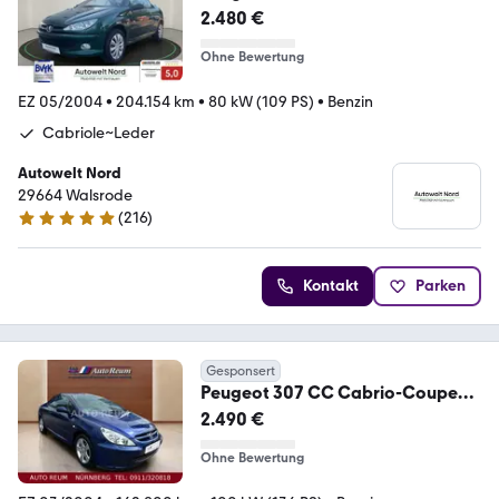
Platinum Leder Klimaautomatik~A
2.480 €
Ohne Bewertung
EZ 05/2004
•
204.154 km
•
80 kW (109 PS)
•
Benzin
Cabriole~Leder
Autowelt Nord
29664 Walsrode
(
216
)
5 Sterne
Kontakt
Parken
Gesponsert
Peugeot 307 CC Cabrio-Coupe
Klimaautomatik Vollleder PDC
2.490 €
Ohne Bewertung