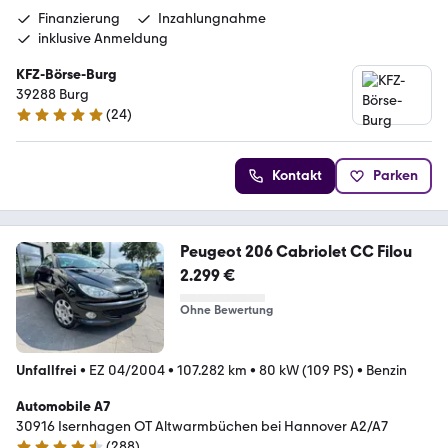
Finanzierung
Inzahlungnahme
inklusive Anmeldung
KFZ-Börse-Burg
39288 Burg
(
24
)
5 Sterne
Kontakt
Parken
Peugeot 206 Cabriolet CC Filou
2.299 €
Ohne Bewertung
Unfallfrei
•
EZ 04/2004
•
107.282 km
•
80 kW (109 PS)
•
Benzin
Automobile A7
30916 Isernhagen OT Altwarmbüchen bei Hannover A2/A7
(
288
)