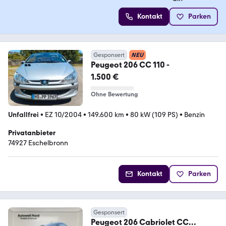
Kontakt
Parken
Gesponsert
NEU
Peugeot 206 CC 110 -
1.500 €
Ohne Bewertung
Unfallfrei
•
EZ 10/2004
•
149.600 km
•
80 kW (109 PS)
•
Benzin
Privatanbieter
74927 Eschelbronn
Kontakt
Parken
Gesponsert
Peugeot 206 Cabriolet CC