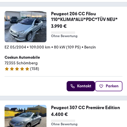
Peugeot 206 CC Filou
110*KLIMA*ALU*PDC*TÜV NEU*
3.990 €
Ohne Bewertung
EZ 05/2004
•
109.000 km
•
80 kW (109 PS)
•
Benzin
Coskun Automobile
72355 Schömberg
(
158
)
4.9 Sterne
Kontakt
Parken
Peugeot 307 CC Première Edition
4.400 €
Ohne Bewertung