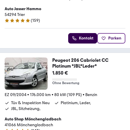
Auto Jasser Hammo
54294 Trier
(
159
)
4.8 Sterne
Kontakt
Parken
Peugeot 206 Cabriolet CC
Platinum *JBL*Leder*
1.850 €
Ohne Bewertung
EZ 09/2004
•
176.000 km
•
80 kW (109 PS)
•
Benzin
Tüv & Inspektion Neu
Platinium, Leder,
JBL, Sitzheizung,
Auto Shop Mönchengladbach
41066 Mönchengladbach