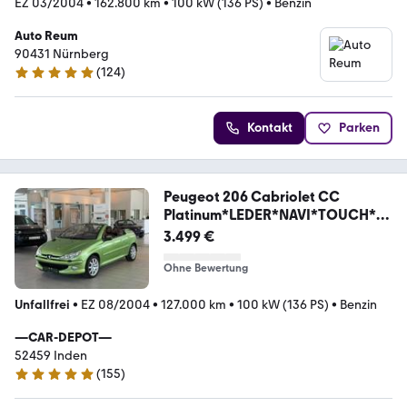
EZ 03/2004
•
162.800 km
•
100 kW (136 PS)
•
Benzin
Auto Reum
90431 Nürnberg
(
124
)
4.8 Sterne
Kontakt
Parken
Peugeot 206 Cabriolet CC
Platinum*LEDER*NAVI*TOUCH*BL
UET
3.499 €
Ohne Bewertung
Unfallfrei
•
EZ 08/2004
•
127.000 km
•
100 kW (136 PS)
•
Benzin
—CAR-DEPOT—
52459 Inden
(
155
)
4.9 Sterne