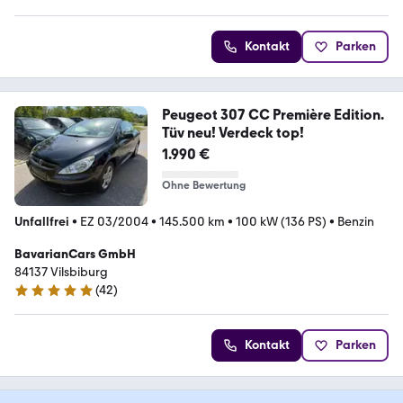
Kontakt
Parken
Peugeot 307 CC Première Edition.
Tüv neu! Verdeck top!
1.990 €
Ohne Bewertung
Unfallfrei
•
EZ 03/2004
•
145.500 km
•
100 kW (136 PS)
•
Benzin
BavarianCars GmbH
84137 Vilsbiburg
(
42
)
4.9 Sterne
Kontakt
Parken