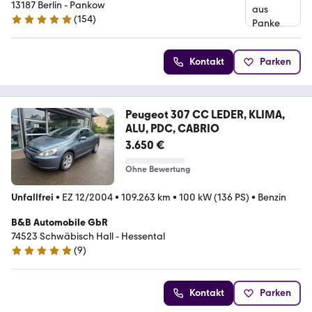
13187 Berlin - Pankow
(
154
)
4.9 Sterne
Kontakt
Parken
Peugeot 307 CC LEDER, KLIMA,
ALU, PDC, CABRIO
3.650 €
Ohne Bewertung
Unfallfrei
•
EZ 12/2004
•
109.263 km
•
100 kW (136 PS)
•
Benzin
B&B Automobile GbR
74523 Schwäbisch Hall - Hessental
(
9
)
4.9 Sterne
Kontakt
Parken