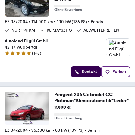
Ohne Bewertung
EZ 05/2004
•
114.000 km
•
100 kW (136 PS)
•
Benzin
NUR 114TKM
KLIMA*SZHG
ALLWETTERREIFEN
Autoland Eligül GmbH
42117 Wuppertal
(
147
)
4.9 Sterne
Kontakt
Parken
Peugeot 206 Cabriolet CC
Platinum*Klimaautomatik*Leder*
2.999 €
Ohne Bewertung
EZ 04/2004
•
95.300 km
•
80 kW (109 PS)
•
Benzin