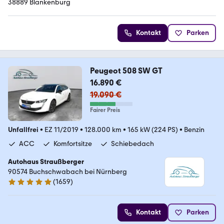
38889 Blankenburg
Kontakt
Parken
Peugeot 508 SW GT
16.890 €
19.090 €
Fairer Preis
Unfallfrei
•
EZ 11/2019
•
128.000 km
•
165 kW (224 PS)
•
Benzin
ACC
Komfortsitze
Schiebedach
Autohaus Straußberger
90574 Buchschwabach bei Nürnberg
(
1659
)
4.9 Sterne
Kontakt
Parken