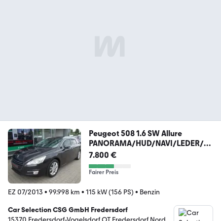
Peugeot 508 1.6 SW Allure
PANORAMA/HUD/NAVI/LEDER/P
DC
7.800 €
Fairer Preis
EZ 07/2013
•
99.998 km
•
115 kW (156 PS)
•
Benzin
Car Selection CSG GmbH Fredersdorf
15370 Fredersdorf-Vogelsdorf OT Fredersdorf Nord