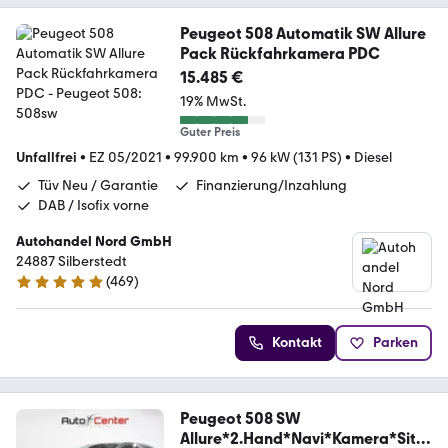
Peugeot 508 Automatik SW Allure
Pack Rückfahrkamera PDC
15.485 €
19% MwSt.
Guter Preis
Unfallfrei
•
EZ 05/2021
•
99.900 km
•
96 kW (131 PS)
•
Diesel
Tüv Neu / Garantie
Finanzierung/Inzahlung
DAB / Isofix vorne
Autohandel Nord GmbH
24887 Silberstedt
(
469
)
5 Sterne
Kontakt
Parken
Peugeot 508 SW
Allure*2.Hand*Navi*Kamera*Sitzh