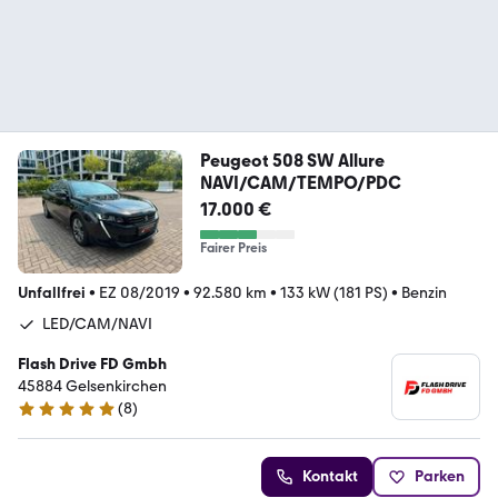
Peugeot 508 SW Allure
NAVI/CAM/TEMPO/PDC
17.000 €
Fairer Preis
Unfallfrei
•
EZ 08/2019
•
92.580 km
•
133 kW (181 PS)
•
Benzin
LED/CAM/NAVI
Flash Drive FD Gmbh
45884 Gelsenkirchen
(
8
)
4.9 Sterne
Kontakt
Parken