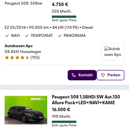
4.750 €
25% MwSt.
Sehr guter Preis
EZ 02/2014
•
90.000 km
•
84 kW (114 PS)
•
Diesel
NAVI
TEMPOMAT
PANORAMA
Autobasen Aps
DK-8361 Hasselager
(
155
)
4.6 Sterne
Kontakt
Parken
Peugeot 508 1.5BHDi SW Aut.130
Allure Pack+LED+NAVI+KAME
16.500 €
19% MwSt.
Sehr guter Preis