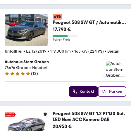
NEU
Peugeot 508 SW GT / Automatik /
360 Kamera /
17.790 €
Fairer Preis
Unfallfrei
•
EZ 12/2019
•
119.000 km
•
165 kW (224 PS)
•
Benzin
Autohaus Stern Graben
76676 Graben-Neudorf
(
12
)
5 Sterne
Kontakt
Parken
Peugeot 508 SW GT 1.2 PT130 Aut.
LED Navi ACC Kamera DAB
20.950 €