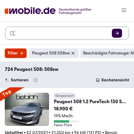
Filter
Peugeot 508 508sw
Beschädigte Fahrzeuge: N
724 Peugeot 508: 508sw
Sortieren
Kachelansicht
Top
Gesponsert
Peugeot 508 1.2 PureTech 130 SW
Allure KeyLess LED Navi
18.900 €
19% MwSt.
Fairer Preis
Unfallfrei
•
EZ 07/2021
•
21.350 km
•
96 kW (131 PS)
•
Benzin