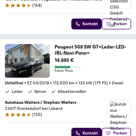
(
164
)
4.6 Sterne
Kontakt
Parken
Peugeot 508 SW GT=Leder-LED-
JBL-Navi-Pano=
14.885 €
Fairer Preis
Unfallfrei
•
EZ 04/2018
•
112.000 km
•
132 kW (179 PS)
•
Diesel
Leder
Xenon
Allwetterreifen
Autohaus Walters / Stephan Walters
23617 Stockelsdorf bei Lübeck
(
130
)
4.6 Sterne
Kontakt
Parken