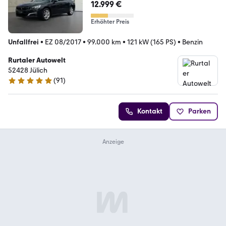
WINKEL-A.*
12.999 €
Erhöhter Preis
Unfallfrei
•
EZ 08/2017
•
99.000 km
•
121 kW (165 PS)
•
Benzin
Rurtaler Autowelt
52428 Jülich
(
91
)
4.9 Sterne
Kontakt
Parken