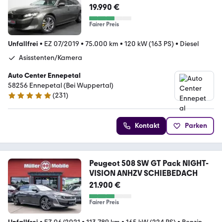
z*
19.990 €
Fairer Preis
Unfallfrei
•
EZ 07/2019
•
75.000 km
•
120 kW (163 PS)
•
Diesel
Asisstenten/Kamera
Auto Center Ennepetal
58256 Ennepetal (Bei Wuppertal)
(
231
)
5 Sterne
Kontakt
Parken
Peugeot 508 SW GT Pack NIGHT-
VISION ANHZV SCHIEBEDACH
21.900 €
Fairer Preis