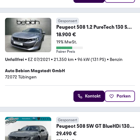
Gesponsert
Peugeot 508 1.2 PureTech 130 SW
Allure KeyLess LED Navi
18.900 €
19% MwSt.
Fairer Preis
Unfallfrei
•
EZ 07/2021
•
21.350 km
•
96 kW (131 PS)
•
Benzin
Auto Bebion Magstadt GmbH
72072 Tübingen
Kontakt
Parken
Gesponsert
Peugeot 508 SW GT BlueHDi 130
EAT8 Schiebedach Focal Sou
29.490 €