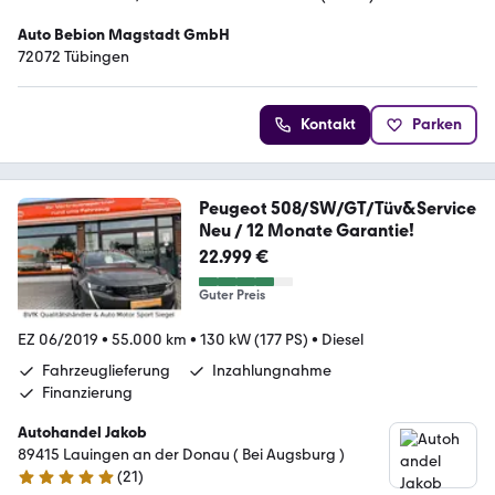
Auto Bebion Magstadt GmbH
72072 Tübingen
Kontakt
Parken
Peugeot 508/SW/GT/Tüv&Service
Neu / 12 Monate Garantie!
22.999 €
Guter Preis
EZ 06/2019
•
55.000 km
•
130 kW (177 PS)
•
Diesel
Fahrzeuglieferung
Inzahlungnahme
Finanzierung
Autohandel Jakob
89415 Lauingen an der Donau ( Bei Augsburg )
(
21
)
4.8 Sterne