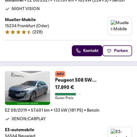
Unfallfrei
•
EZ 06/2021
•
113.789 km
•
165 kW (224 PS)
•
Benzin
NIGHT VISION
Mueller-Mobile
15234 Frankfurt (Oder)
(
228
)
4.7 Sterne
Kontakt
Parken
NEU
Peugeot 508 SW
Allure;AHK;AUTOMATIK;KAMERA;
17.890 €
NAVI;DAB
Guter Preis
EZ 08/2019
•
57.601 km
•
133 kW (181 PS)
•
Benzin
XENON;CARPLAY
E3-automobile
56564 Neuwied