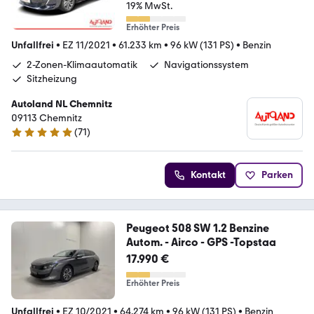
19% MwSt.
Erhöhter Preis
Unfallfrei
•
EZ 11/2021
•
61.233 km
•
96 kW (131 PS)
•
Benzin
2-Zonen-Klimaautomatik
Navigationssystem
Sitzheizung
Autoland NL Chemnitz
09113 Chemnitz
(
71
)
4.8 Sterne
Kontakt
Parken
Peugeot 508 SW 1.2 Benzine
Autom. - Airco - GPS -Topstaa
17.990 €
Erhöhter Preis
Unfallfrei
•
EZ 10/2021
•
64.274 km
•
96 kW (131 PS)
•
Benzin