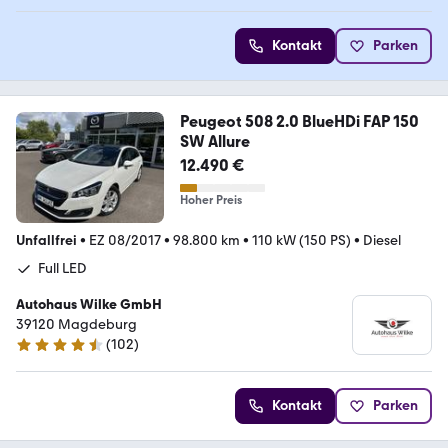
Kontakt
Parken
Peugeot 508 2.0 BlueHDi FAP 150
SW Allure
12.490 €
Hoher Preis
Unfallfrei
•
EZ 08/2017
•
98.800 km
•
110 kW (150 PS)
•
Diesel
Full LED
Autohaus Wilke GmbH
39120 Magdeburg
(
102
)
4.5 Sterne
Kontakt
Parken