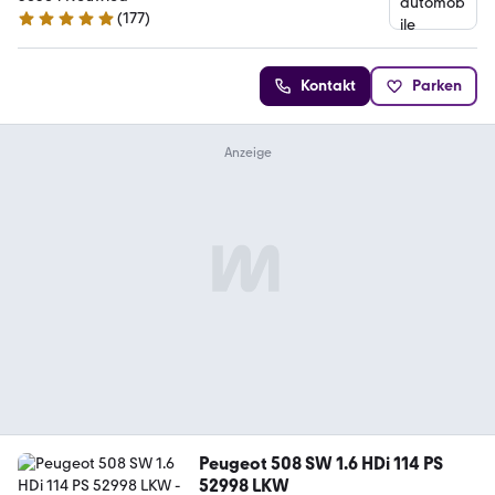
(
177
)
4.9 Sterne
Kontakt
Parken
Peugeot 508 SW 1.6 HDi 114 PS
52998 LKW