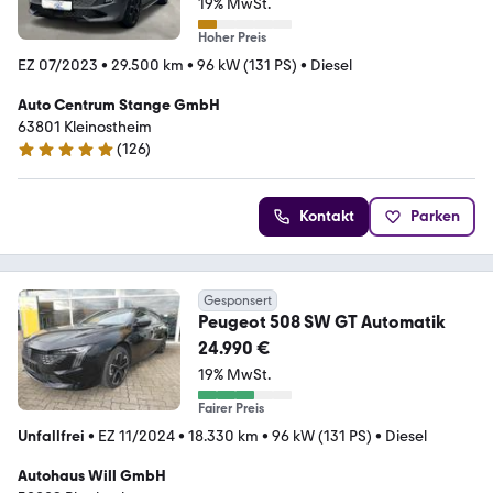
19% MwSt.
Hoher Preis
EZ 07/2023
•
29.500 km
•
96 kW (131 PS)
•
Diesel
Auto Centrum Stange GmbH
63801 Kleinostheim
(
126
)
4.8 Sterne
Kontakt
Parken
Gesponsert
Peugeot 508 SW GT Automatik
24.990 €
19% MwSt.
Fairer Preis
Unfallfrei
•
EZ 11/2024
•
18.330 km
•
96 kW (131 PS)
•
Diesel
Autohaus Will GmbH