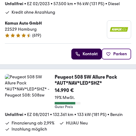
Unfallfrei
•
EZ 02/2023
•
57.500 km
•
96 kW (131 PS)
•
Diesel
Kredit ohne Anzahlung
Kamux Auto GmbH
22529 Hamburg
(
619
)
4.6 Sterne
Kontakt
Parken
Peugeot 508 SW Allure Pack
*AUT*NAV*LED*SHZ*
14.990 €
19% MwSt.
Guter Preis
Unfallfrei
•
EZ 08/2021
•
132.361 km
•
133 kW (181 PS)
•
Benzin
Finanzierung ab 2,99%
HU/AU Neu
Inzahlung möglich