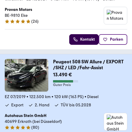
Provan Motors
BE-9810 Eke
(
26
)
5 Sterne
Kontakt
Parken
Peugeot 508 SW Allure / EXPORT
/SHZ / LED /Fahr-Assist
13.490 €
Guter Preis
EZ 07/2019
•
122.500 km
•
120 kW (163 PS)
•
Diesel
Export
2. Hand
TÜV bis 05.2028
Autohaus Stein GmbH
40699 Erkrath (bei Düsseldorf)
(
80
)
4.9 Sterne