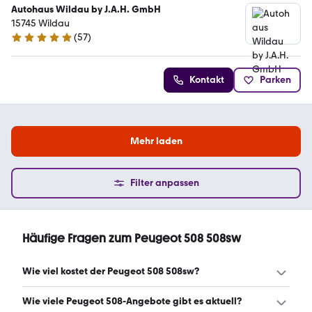
Autohaus Wildau by J.A.H. GmbH
15745 Wildau
(
57
)
4.8 Sterne
Kontakt
Parken
Mehr laden
Filter anpassen
Häufige Fragen zum Peugeot 508 508sw
Wie viel kostet der Peugeot 508 508sw?
Ein guter Preis für einen Peugeot 508 508sw liegt
Wie viele Peugeot 508-Angebote gibt es aktuell?