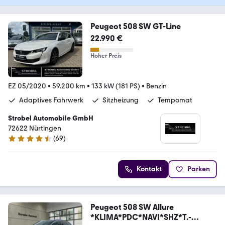
Peugeot 508 SW GT-Line
22.990 €
Hoher Preis
EZ 05/2020
•
59.200 km
•
133 kW (181 PS)
•
Benzin
Adaptives Fahrwerk
Sitzheizung
Tempomat
Strobel Automobile GmbH
72622 Nürtingen
(
69
)
4.7 Sterne
Kontakt
Parken
Peugeot 508 SW Allure
*KLIMA*PDC*NAVI*SHZ*T.-