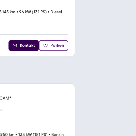
6.145 km
•
96 kW (131 PS)
•
Diesel
Kontakt
Parken
I*CAM*
.950 km
•
133 kW (181 PS)
•
Benzin