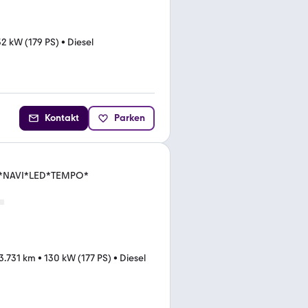
32 kW (179 PS)
•
Diesel
Kontakt
Parken
ut*NAVI*LED*TEMPO*
3.731 km
•
130 kW (177 PS)
•
Diesel