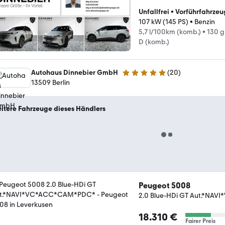
Unfallfrei
•
Vorführfahrzeu
107 kW (145 PS)
•
Benzin
5,7 l/100km (komb.)
•
130 g
D (komb.)
Autohaus Dinnebier GmbH
(
20
)
5 Sterne
13509 Berlin
itere Fahrzeuge dieses Händlers
Peugeot 5008
2.0 Blue-HDi GT Aut.*N
18.310 €
Fairer Preis