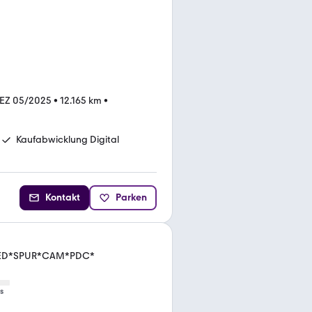
EZ 05/2025
•
12.165 km
•
Kaufabwicklung Digital
Kontakt
Parken
I*LED*SPUR*CAM*PDC*
s