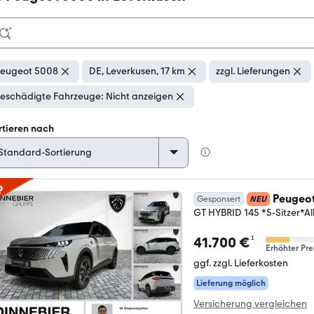
eugeot 5008
DE, Leverkusen, 17 km
zzgl. Lieferungen
eschädigte Fahrzeuge: Nicht anzeigen
rtieren nach
p
Peugeo
Gesponsert
NEU
GT HYBRID 145 *5-Sitzer*A
¹
41.700 €
Erhöhter Pre
ggf. zzgl. Lieferkosten
Lieferung möglich
Versicherung vergleichen