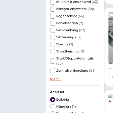
Multifunktionslenkrad
(
63
)
Navigationssystem
(
58
)
Regensensor
(
63
)
Schiebedach
(
9
)
Servolenkung
(
57
)
Sitzheizung
(
57
)
Skisack
(
1
)
Standheizung
(
0
)
Start/Stopp-Automatik
(
55
)
Zentralverriegelung
(
63
)
50
Mehr
...
Anbieter
Beliebig
Händler
(
61
)