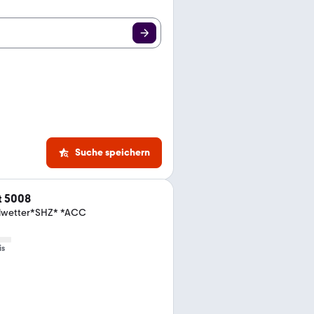
Suche speichern
t 5008
llwetter*SHZ* *ACC
is