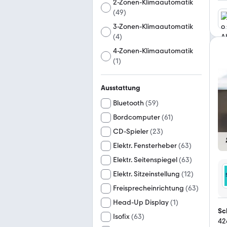
2-Zonen-Klimaautomatik
(
49
)
3-Zonen-Klimaautomatik
(
4
)
4-Zonen-Klimaautomatik
(
1
)
Ausstattung
Bluetooth
(
59
)
Bordcomputer
(
61
)
CD-Spieler
(
23
)
Elektr. Fensterheber
(
63
)
Elektr. Seitenspiegel
(
63
)
Elektr. Sitzeinstellung
(
12
)
Freisprecheinrichtung
(
63
)
Head-Up Display
(
1
)
Sc
Isofix
(
63
)
42