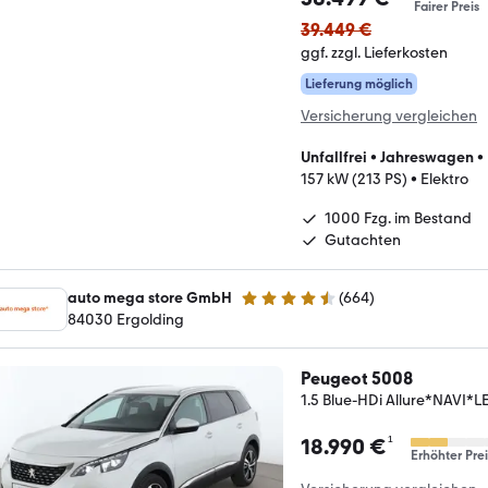
Fairer Preis
39.449 €
ggf. zzgl. Lieferkosten
Lieferung möglich
Versicherung vergleichen
Unfallfrei
•
Jahreswagen
•
157 kW (213 PS)
•
Elektro
1000 Fzg. im Bestand
Gutachten
auto mega store GmbH
(
664
)
4.4 Sterne
84030 Ergolding
Peugeot 5008
1.5 Blue-HDi Allure*NAV
¹
18.990 €
Erhöhter Prei