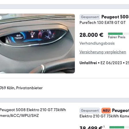
Peugeot 500
Gesponsert
PureTech 130 EAT8 GT GT
28.000 €
Fairer Preis
Verhandlungsbasis
Versicherung vergleichen
Unfallfrei
•
EZ 06/2023
•
2
769 Köln, Privatanbieter
Peugeo
Gesponsert
NEU
Elektro 210 GT 73kWh K
¹
38.499 €