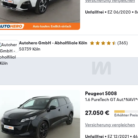
Versicherung vergleichen
Unfallfrei
•
EZ 06/2020
•
8
Autohero GmbH - Abholfiliale Köln
(
365
)
4.6 Sterne
50739 Köln
Peugeot 5008
1.6 PureTech GT Aut.*NAV
27.050 €
Erhöhter Preis
Versicherung vergleichen
Unfallfrei
•
EZ 12/2021
•
46