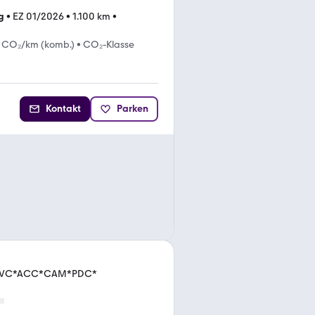
g
•
EZ 01/2026
•
1.100 km
•
 CO₂/km (komb.)
•
CO₂-Klasse
Kontakt
Parken
AVI*VC*ACC*CAM*PDC*