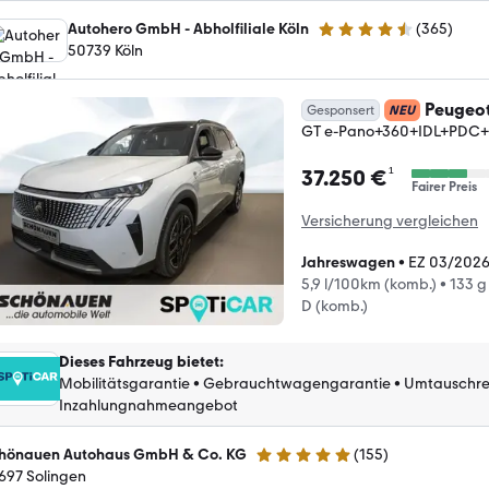
Autohero GmbH - Abholfiliale Köln
(
365
)
4.6 Sterne
50739 Köln
Peugeo
Gesponsert
NEU
GT e-Pano+360+IDL+PDC
¹
37.250 €
Fairer Preis
Versicherung vergleichen
Jahreswagen
•
EZ 03/202
5,9 l/100km (komb.)
•
133 g
D (komb.)
Dieses Fahrzeug bietet
:
Mobilitätsgarantie
•
Gebrauchtwagengarantie
•
Umtauschre
Inzahlungnahmeangebot
hönauen Autohaus GmbH & Co. KG
(
155
)
4.8 Sterne
697 Solingen