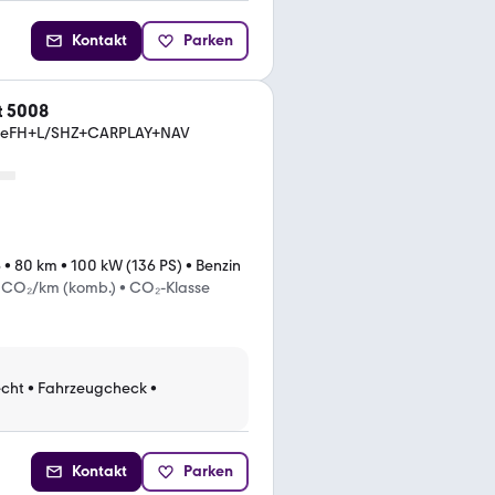
Kontakt
Parken
t 5008
+eFH+L/SHZ+CARPLAY+NAV
6
•
80 km
•
100 kW (136 PS)
•
Benzin
 CO₂/km (komb.)
•
CO₂-Klasse
cht
•
Fahrzeugcheck
•
Kontakt
Parken