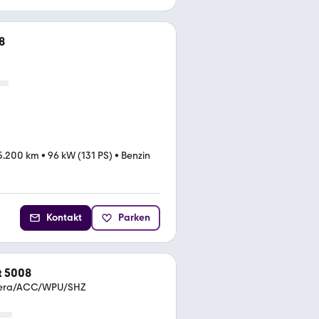
8
5.200 km
•
96 kW (131 PS)
•
Benzin
Kontakt
Parken
t 5008
amera/ACC/WPU/SHZ