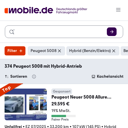
Filter
Peugeot 5008
Hybrid (Benzin/Elektro)
Be
374 Peugeot 5008 mit Hybrid-Antrieb
Sortieren
Kachelansicht
Top
Gesponsert
Peugeot Neuer 5008 Allure
MildHybrid AT+7Sitze+KlimaAT
29.595 €
19% MwSt.
Fairer Preis
Unfallfrei
•
EZ 07/2025
•
33.200 km
•
107 kW (145 PS)
•
Hybrid