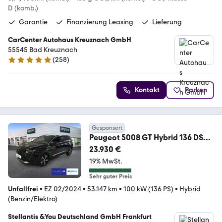
D (komb.)
Garantie
Finanzierung Leasing
Lieferung
CarCenter Autohaus Kreuznach GmbH
55545 Bad Kreuznach
(
258
)
4.9 Sterne
Kontakt
Parken
Gesponsert
Peugeot 5008 GT Hybrid 136 DSC
*Navi*SHZ*Kamera
23.930 €
19% MwSt.
Sehr guter Preis
Unfallfrei
•
EZ 02/2024
•
53.147 km
•
100 kW (136 PS)
•
Hybrid
(Benzin/Elektro)
Stellantis &You Deutschland GmbH Frankfurt