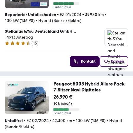
Guter Preis
Reparierter Unfallschaden
•
EZ 01/2024
•
39.950 km
•
100 kW (136 PS)
•
Hybrid (Benzin/Elektro)
Stellantis &You Deutschland GmbH
Gebrauchtwagenzentrum Jüterbog
14913 Jüterbog
(
15
)
4.7 Sterne
Kontakt
Parken
Peugeot 5008 Hybrid Allure Pack
7-Sitzer Navi Digitales
26.990 €
19% MwSt.
Fairer Preis
Unfallfrei
•
EZ 02/2024
•
42.300 km
•
100 kW (136 PS)
•
Hybrid
(Benzin/Elektro)