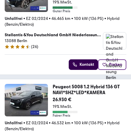
19% MwSt.
Guter Preis
Unfallfrei
•
EZ 02/2024
•
46.465 km
•
100 kW (136 PS)
•
Hybrid
(Benzin/Elektro)
Stellantis &You Deutschland GmbH Niederlassung
Berlin Weissensee
13088 Berlin
(
26
)
4.7 Sterne
Kontakt
Parken
Peugeot 5008 1.2 Hybrid 136 GT
NAVI*SHZ*LED*KAMERA
26.930 €
19% MwSt.
Fairer Preis
Unfallfrei
•
EZ 02/2024
•
46.532 km
•
100 kW (136 PS)
•
Hybrid
(Benzin/Elektro)