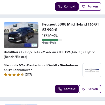
Kontakt
Parken
Peugeot 5008 Mild Hybrid 136 GT
23.990 €
19% MwSt.
Guter Preis
Unfallfrei
•
EZ 06/2024
•
62.766 km
•
100 kW (136 PS)
•
Hybrid
(Benzin/Elektro)
Stellantis &You Deutschland GmbH - Niederlassung
Saarbrücken
66119 Saarbrücken
(
317
)
4.4 Sterne
Kontakt
Parken