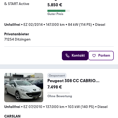
STOP & START Active
5.850 €
Guter Preis
Unfallfrei
•
EZ 02/2014
•
147.000 km
•
84 kW (114 PS)
•
Diesel
Privatanbieter
71254 Ditzingen
Kontakt
Parken
Gesponsert
Peugeot 308 CC CABRIO
PLATINIUM
7.498 €
NAVI+LEDER+AIRSCRAF+SHZ
Ohne Bewertung
Unfallfrei
•
EZ 07/2010
•
137.000 km
•
103 kW (140 PS)
•
Diesel
CARSLAN