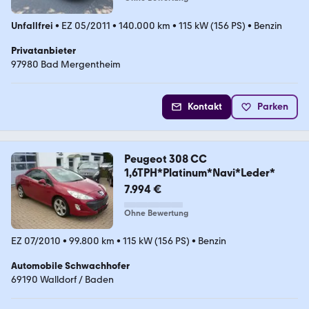
Unfallfrei
•
EZ 05/2011
•
140.000 km
•
115 kW (156 PS)
•
Benzin
Privatanbieter
97980 Bad Mergentheim
Kontakt
Parken
Peugeot 308 CC
1,6TPH*Platinum*Navi*Leder*
7.994 €
Ohne Bewertung
EZ 07/2010
•
99.800 km
•
115 kW (156 PS)
•
Benzin
Automobile Schwachhofer
69190 Walldorf / Baden