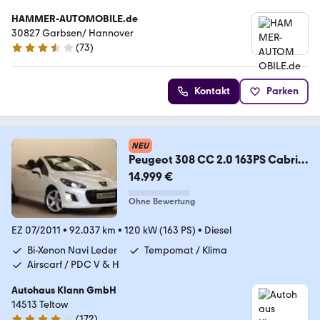
HAMMER-AUTOMOBILE.de
30827 Garbsen/ Hannover
(
73
)
3.4 Sterne
Kontakt
Parken
NEU
Peugeot 308 CC 2.0 163PS Cabrio
Allure Automatik 1.Hand
14.999 €
Ohne Bewertung
EZ 07/2011
•
92.037 km
•
120 kW (163 PS)
•
Diesel
Bi-Xenon Navi Leder
Tempomat / Klima
Airscarf / PDC V & H
Autohaus Klann GmbH
14513 Teltow
(
172
)