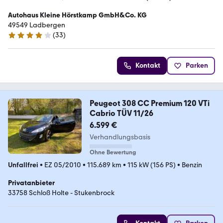
Autohaus Kleine Hörstkamp GmbH&Co. KG
49549 Ladbergen
(
33
)
4 Sterne
Kontakt
Parken
Peugeot 308 CC Premium 120 VTi
Cabrio TÜV 11/26
6.599 €
Verhandlungsbasis
Ohne Bewertung
Unfallfrei
•
EZ 05/2010
•
115.689 km
•
115 kW (156 PS)
•
Benzin
Privatanbieter
33758 Schloß Holte - Stukenbrock