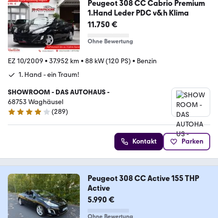
Peugeot 308 CC Cabrio Premium
1.Hand Leder PDC v&h Klima
11.750 €
Ohne Bewertung
EZ 10/2009
•
37.952 km
•
88 kW (120 PS)
•
Benzin
1. Hand - ein Traum!
SHOWROOM - DAS AUTOHAUS -
68753 Waghäusel
(
289
)
4.2 Sterne
Kontakt
Parken
Peugeot 308 CC Active 155 THP
Active
5.990 €
Ohne Bewertung