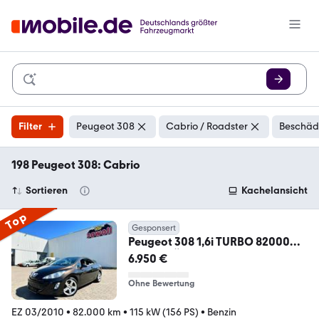
Filter
Peugeot 308
Cabrio / Roadster
Beschädi
198 Peugeot 308: Cabrio
Sortieren
Kachelansicht
Top
Gesponsert
Peugeot 308 1,6i TURBO 82000
KM AT- TÜV 5.28 ALU KLIMAAU
6.950 €
Ohne Bewertung
EZ 03/2010
•
82.000 km
•
115 kW (156 PS)
•
Benzin