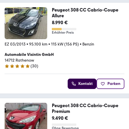
Peugeot 308 CC Cabrio-Coupe
Allure
8.990 €
Erhöhter Preis
EZ 03/2013
•
95.100 km
•
115 kW (156 PS)
•
Benzin
Automobile Visintin GmbH
14712 Rathenow
(
30
)
5 Sterne
Kontakt
Parken
Peugeot 308 CC Cabrio-Coupe
Premium
9.490 €
Ohne Bewertung