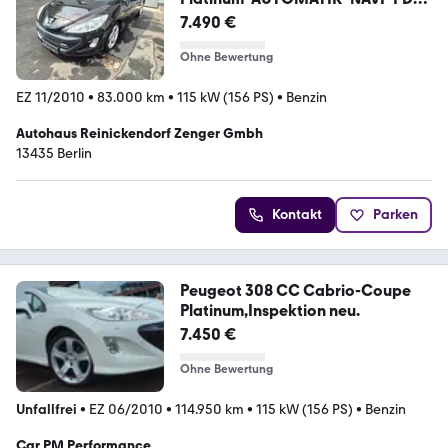
*
7.490 €
Ohne Bewertung
EZ 11/2010
•
83.000 km
•
115 kW (156 PS)
•
Benzin
Autohaus Reinickendorf Zenger Gmbh
13435 Berlin
Kontakt
Parken
Peugeot 308 CC Cabrio-Coupe
Platinum,Inspektion neu.
7.450 €
Ohne Bewertung
Unfallfrei
•
EZ 06/2010
•
114.950 km
•
115 kW (156 PS)
•
Benzin
Car PM Performance