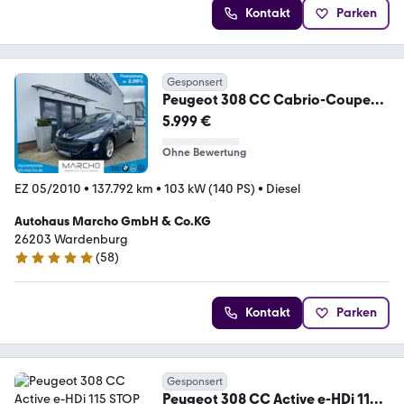
Kontakt
Parken
Gesponsert
Peugeot 308 CC Cabrio-Coupe
Premium*Leder*HU Neu*
5.999 €
Ohne Bewertung
EZ 05/2010
•
137.792 km
•
103 kW (140 PS)
•
Diesel
Autohaus Marcho GmbH & Co.KG
26203 Wardenburg
(
58
)
5 Sterne
Kontakt
Parken
Gesponsert
Peugeot 308 CC Active e-HDi 115