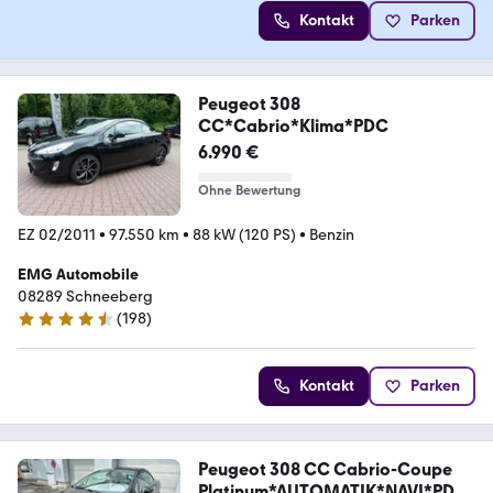
Kontakt
Parken
Peugeot 308
CC*Cabrio*Klima*PDC
6.990 €
Ohne Bewertung
EZ 02/2011
•
97.550 km
•
88 kW (120 PS)
•
Benzin
EMG Automobile
08289 Schneeberg
(
198
)
4.4 Sterne
Kontakt
Parken
Peugeot 308 CC Cabrio-Coupe
Platinum*AUTOMATIK*NAVI*PDC