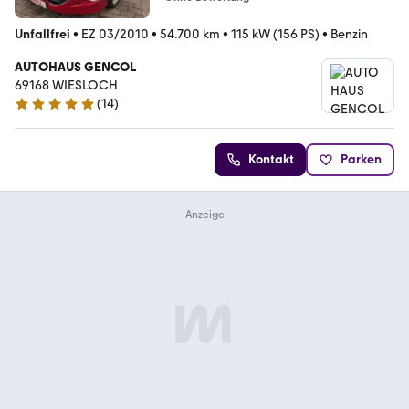
Unfallfrei
•
EZ 03/2010
•
54.700 km
•
115 kW (156 PS)
•
Benzin
AUTOHAUS GENCOL
69168 WIESLOCH
(
14
)
5 Sterne
Kontakt
Parken