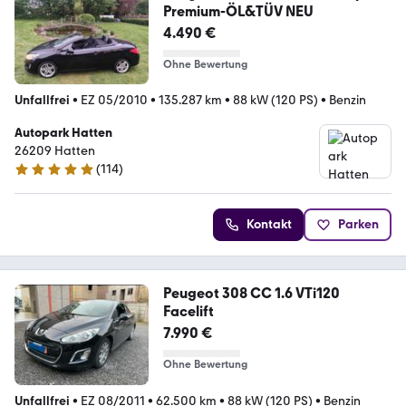
Premium-ÖL&TÜV NEU
4.490 €
Ohne Bewertung
Unfallfrei
•
EZ 05/2010
•
135.287 km
•
88 kW (120 PS)
•
Benzin
Autopark Hatten
26209 Hatten
(
114
)
5 Sterne
Kontakt
Parken
Peugeot 308 CC 1.6 VTi120
Facelift
7.990 €
Ohne Bewertung
Unfallfrei
•
EZ 08/2011
•
62.500 km
•
88 kW (120 PS)
•
Benzin