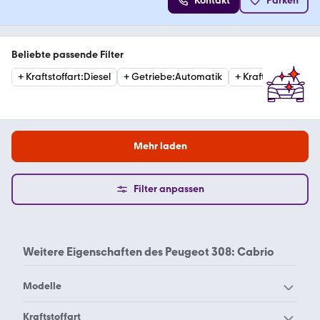
Kontakt
Parken
Beliebte passende Filter
+
Kraftstoffart
:
Diesel
+
Getriebe
:
Automatik
+
Kraftstoffart
:
Ben
Mehr laden
Filter anpassen
Weitere Eigenschaften des
Peugeot 308: Cabrio
Modelle
Peugeot 1007
Peugeot 104
Kraftstoffart