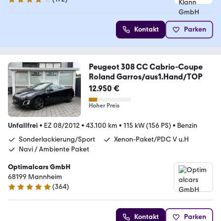
4 Sterne
Kontakt
Parken
Peugeot 308 CC Cabrio-Coupe
Roland Garros/aus1.Hand/TOP
12.950 €
Hoher Preis
Unfallfrei
•
EZ 08/2012
•
43.100 km
•
115 kW (156 PS)
•
Benzin
Sonderlackierung/Sport
Xenon-Paket/PDC V u.H
Navi / Ambiente Paket
Optimalcars GmbH
68199 Mannheim
(
364
)
4.9 Sterne
Kontakt
Parken