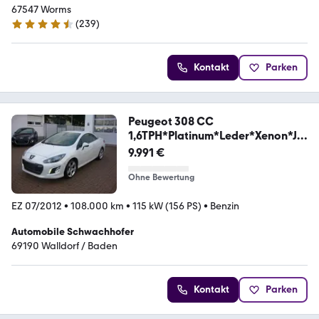
67547 Worms
(
239
)
4.7 Sterne
Kontakt
Parken
Peugeot 308 CC
1,6TPH*Platinum*Leder*Xenon*JB
L*Top
9.991 €
Ohne Bewertung
EZ 07/2012
•
108.000 km
•
115 kW (156 PS)
•
Benzin
Automobile Schwachhofer
69190 Walldorf / Baden
Kontakt
Parken