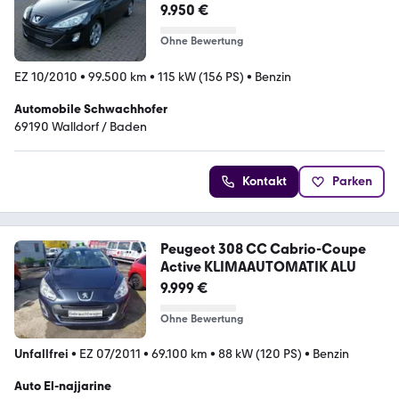
neu*Top
9.950 €
Ohne Bewertung
EZ 10/2010
•
99.500 km
•
115 kW (156 PS)
•
Benzin
Automobile Schwachhofer
69190 Walldorf / Baden
Kontakt
Parken
Peugeot 308 CC Cabrio-Coupe
Active KLIMAAUTOMATIK ALU
9.999 €
Ohne Bewertung
Unfallfrei
•
EZ 07/2011
•
69.100 km
•
88 kW (120 PS)
•
Benzin
Auto El-najjarine