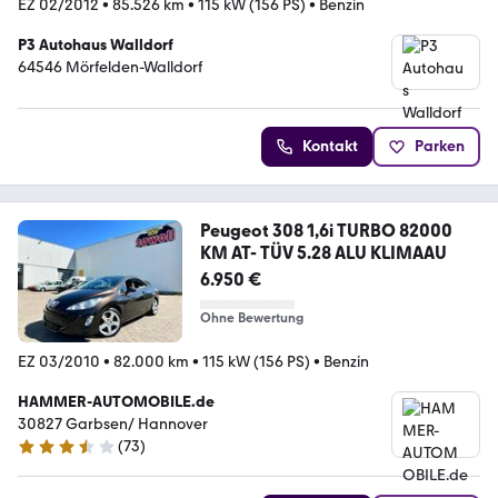
EZ 02/2012
•
85.526 km
•
115 kW (156 PS)
•
Benzin
P3 Autohaus Walldorf
64546 Mörfelden-Walldorf
Kontakt
Parken
Peugeot 308 1,6i TURBO 82000
KM AT- TÜV 5.28 ALU KLIMAAU
6.950 €
Ohne Bewertung
EZ 03/2010
•
82.000 km
•
115 kW (156 PS)
•
Benzin
HAMMER-AUTOMOBILE.de
30827 Garbsen/ Hannover
(
73
)
3.4 Sterne