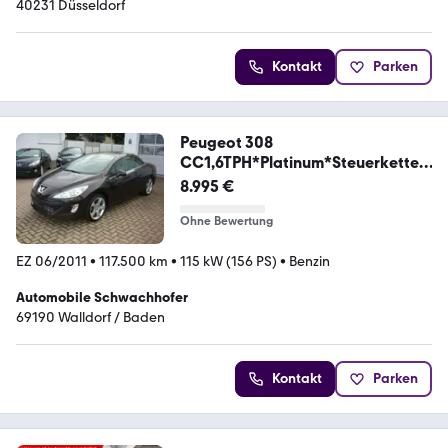
40231 Düsseldorf
Kontakt
Parken
Peugeot 308
CC1,6TPH*Platinum*Steuerkette
neu*Leder*Navi
8.995 €
Ohne Bewertung
EZ 06/2011
•
117.500 km
•
115 kW (156 PS)
•
Benzin
Automobile Schwachhofer
69190 Walldorf / Baden
Kontakt
Parken