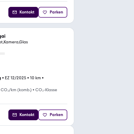
Kontakt
Parken
qai
ot,Kamera,Glas
g
•
EZ 12/2025
•
10 km
•
g CO₂/km (komb.)
•
CO₂-Klasse
Kontakt
Parken