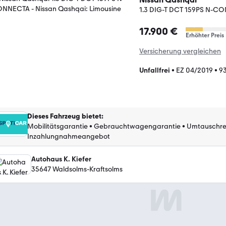
1.3 DIG-T DCT 159PS N-C
17.900 €
Erhöhter Preis
Versicherung vergleichen
Unfallfrei
•
EZ 04/2019
•
9
Dieses Fahrzeug bietet
:
Mobilitätsgarantie
•
Gebrauchtwagengarantie
•
Umtauschre
Inzahlungnahmeangebot
Autohaus K. Kiefer
35647 Waldsolms-Kraftsolms