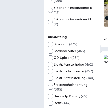
(
388
)
3-Zonen-Klimaautomatik
(
12
)
4-Zonen-Klimaautomatik
(
2
)
Ausstattung
78
Bluetooth
(
435
)
Bordcomputer
(
453
)
CD-Spieler
(
284
)
Elektr. Fensterheber
(
462
)
Elektr. Seitenspiegel
(
457
)
Elektr. Sitzeinstellung
(
140
)
Freisprecheinrichtung
(
305
)
Head-Up Display
(
65
)
Isofix
(
444
)