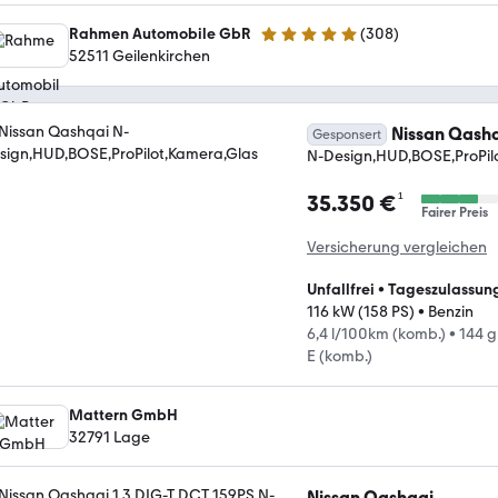
Rahmen Automobile GbR
(
308
)
4.9 Sterne
52511 Geilenkirchen
Nissan Qash
Gesponsert
N-Design,HUD,BOSE,ProPil
¹
35.350 €
Fairer Preis
Versicherung vergleichen
Unfallfrei
•
Tageszulassun
116 kW (158 PS)
•
Benzin
6,4 l/100km (komb.)
•
144 
E (komb.)
Mattern GmbH
32791 Lage
Nissan Qashqai