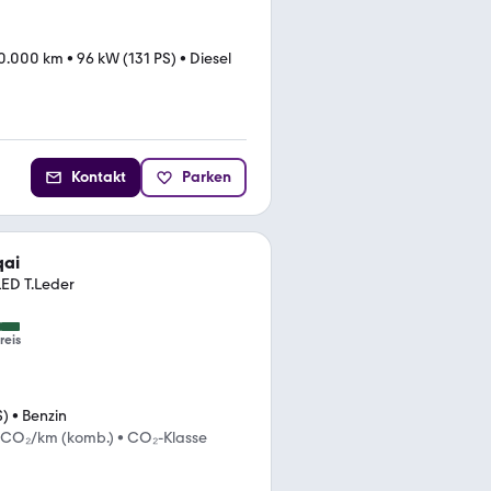
0.000 km
•
96 kW (131 PS)
•
Diesel
Kontakt
Parken
qai
LED T.Leder
reis
S)
•
Benzin
 CO₂/km (komb.)
•
CO₂-Klasse