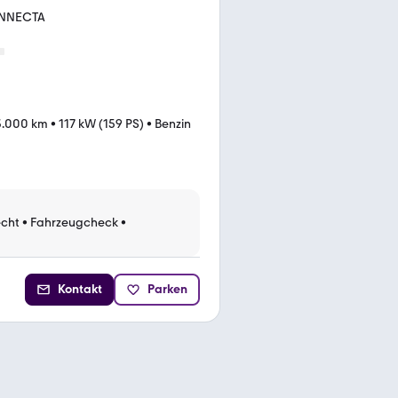
ONNECTA
3.000 km
•
117 kW (159 PS)
•
Benzin
cht
•
Fahrzeugcheck
•
Kontakt
Parken