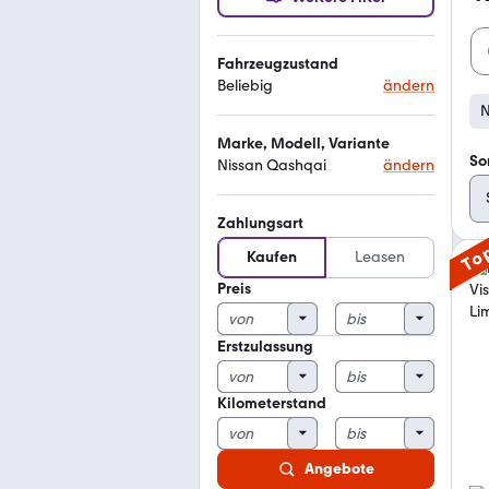
Fahrzeugzustand
Beliebig
ändern
N
Marke, Modell, Variante
So
Nissan Qashqai
ändern
Zahlungsart
To
Kaufen
Leasen
Preis
Erstzulassung
Kilometerstand
Angebote