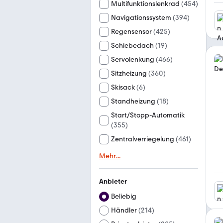
Multifunktionslenkrad
(
454
)
Navigationssystem
(
394
)
Regensensor
(
425
)
Schiebedach
(
19
)
Servolenkung
(
466
)
Sitzheizung
(
360
)
Skisack
(
6
)
Standheizung
(
18
)
Start/Stopp-Automatik
(
355
)
Zentralverriegelung
(
461
)
Mehr
...
Anbieter
Beliebig
Händler
(
214
)