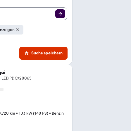
anzeigen
Suche speichern
qai
ia LED,PDC/20065
0.720 km
•
103 kW (140 PS)
•
Benzin