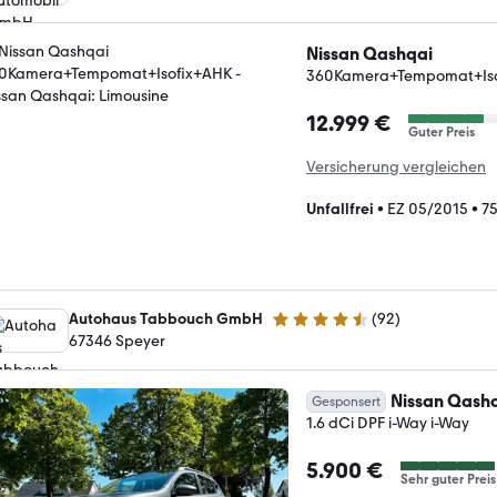
Nissan Qashqai
360Kamera+Tempomat+Is
12.999 €
Guter Preis
Versicherung vergleichen
Unfallfrei
•
EZ 05/2015
•
75
Autohaus Tabbouch GmbH
(
92
)
4.3 Sterne
67346 Speyer
Nissan Qash
Gesponsert
1.6 dCi DPF i-Way i-Way
5.900 €
Sehr guter Preis