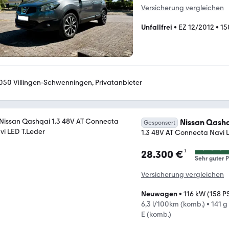
Versicherung vergleichen
Unfallfrei
•
EZ 12/2012
•
15
050 Villingen-Schwenningen, Privatanbieter
Nissan Qash
Gesponsert
1.3 48V AT Connecta Navi 
¹
28.300 €
Sehr guter P
Versicherung vergleichen
Neuwagen
•
116 kW (158 P
6,3 l/100km (komb.)
•
141 g
E (komb.)