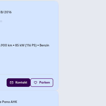
 BJ 2016
3.900 km
•
85 kW (116 PS)
•
Benzin
Kontakt
Parken
se Pano AHK