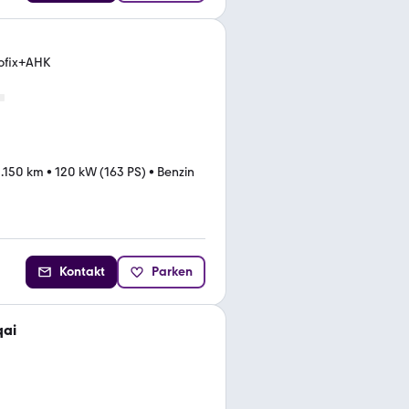
ofix+AHK
.150 km
•
120 kW (163 PS)
•
Benzin
Kontakt
Parken
qai