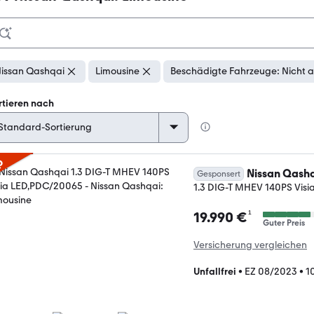
issan Qashqai
Limousine
Beschädigte Fahrzeuge: Nicht 
rtieren nach
p
Nissan Qash
Gesponsert
1.3 DIG-T MHEV 140PS Vis
¹
19.990 €
Guter Preis
Versicherung vergleichen
Unfallfrei
•
EZ 08/2023
•
1