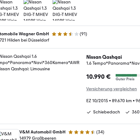
tomobile Wagner GmbH
(
91
)
3.3 Sterne
721 Hilden bei Düsseldorf
Nissan Qashqai
1.6 Tempo*Panorama*Na
10.990 €
Guter Preis
Versicherung vergleichen
EZ 10/2015
•
89.670 km
•
96
Schiebedach
360
V&M Automobil GmbH
(
34
)
4.4 Sterne
14979 Großbeeren