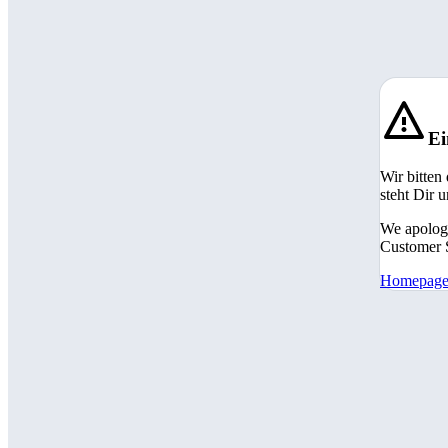
Ei
Wir bitten
steht Dir 
We apologi
Customer S
Homepag