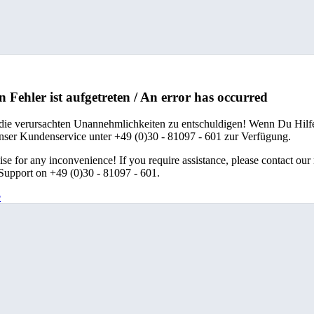
n Fehler ist aufgetreten / An error has occurred
 die verursachten Unannehmlichkeiten zu entschuldigen! Wenn Du Hilfe
unser Kundenservice unter +49 (0)30 - 81097 - 601 zur Verfügung.
se for any inconvenience! If you require assistance, please contact our
upport on +49 (0)30 - 81097 - 601.
e