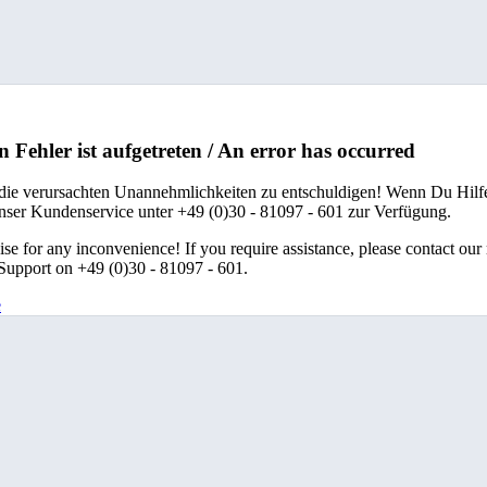
n Fehler ist aufgetreten / An error has occurred
 die verursachten Unannehmlichkeiten zu entschuldigen! Wenn Du Hilfe
unser Kundenservice unter +49 (0)30 - 81097 - 601 zur Verfügung.
se for any inconvenience! If you require assistance, please contact our
upport on +49 (0)30 - 81097 - 601.
e