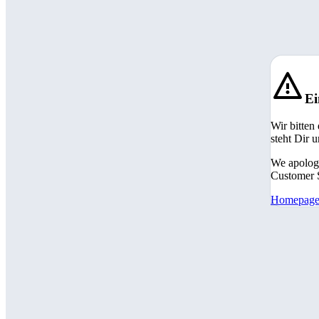
Ei
Wir bitten
steht Dir 
We apologi
Customer S
Homepag