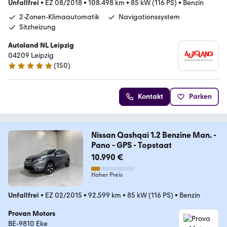
Unfallfrei
•
EZ 08/2018
•
108.498 km
•
85 kW (116 PS)
•
Benzin
2-Zonen-Klimaautomatik
Navigationssystem
Sitzheizung
Autoland NL Leipzig
04209 Leipzig
(
150
)
4.8 Sterne
Kontakt
Parken
Nissan Qashqai 1.2 Benzine Man. -
Pano - GPS - Topstaat
10.990 €
Hoher Preis
Unfallfrei
•
EZ 02/2015
•
92.599 km
•
85 kW (116 PS)
•
Benzin
Provan Motors
BE-9810 Eke