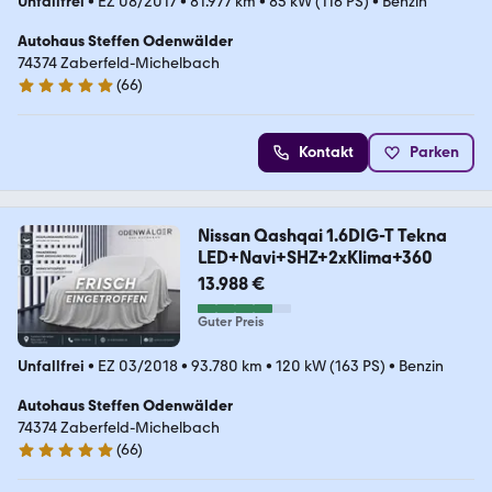
Unfallfrei
•
EZ 08/2017
•
81.977 km
•
85 kW (116 PS)
•
Benzin
Autohaus Steffen Odenwälder
74374 Zaberfeld-Michelbach
(
66
)
5 Sterne
Kontakt
Parken
Nissan Qashqai 1.6DIG-T Tekna
LED+Navi+SHZ+2xKlima+360
13.988 €
Guter Preis
Unfallfrei
•
EZ 03/2018
•
93.780 km
•
120 kW (163 PS)
•
Benzin
Autohaus Steffen Odenwälder
74374 Zaberfeld-Michelbach
(
66
)
5 Sterne