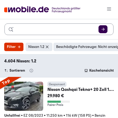
Filter
Nissan 1.2
Beschädigte Fahrzeuge: Nicht anzei
4.604 Nissan: 1.2
Sortieren
Kachelansicht
Top
Gesponsert
Nissan Qashqai Tekna+ 20 Zoll 1.3
Automatik 1 Hand
29.980 €
Fairer Preis
Unfallfrei
•
EZ 08/2023
•
11.250 km
•
116 kW (158 PS)
•
Benzin