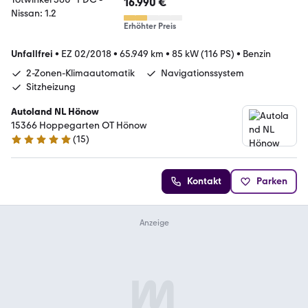
16.990 €
Erhöhter Preis
Unfallfrei
•
EZ 02/2018
•
65.949 km
•
85 kW (116 PS)
•
Benzin
2-Zonen-Klimaautomatik
Navigationssystem
Sitzheizung
Autoland NL Hönow
15366 Hoppegarten OT Hönow
(
15
)
5 Sterne
Kontakt
Parken