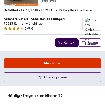
Fairer Preis
Unfallfrei
•
EZ 08/2018
•
83.765 km
•
85 kW (116 PS)
•
Benzin
Autohero GmbH - Abholstation Stuttgart
70825 Korntal-Münchingen
(
303
)
4.4 Sterne
Kontakt
Parken
Mehr laden
Filter anpassen
Häufige Fragen zum Nissan 1.2