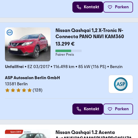
Kontakt
Parken
Nissan Qashqai 1,2 X-Tronic N-
Connecta PANO NAVI KAM360
13.299 €
Fairer Preis
Unfallfrei
•
EZ 03/2017
•
116.498 km
•
85 kW (116 PS)
•
Benzin
ASP Autosalon Berlin GmbH
13581 Berlin
(
128
)
4.8 Sterne
Kontakt
Parken
Nissan Qashqai 1.2 Acenta