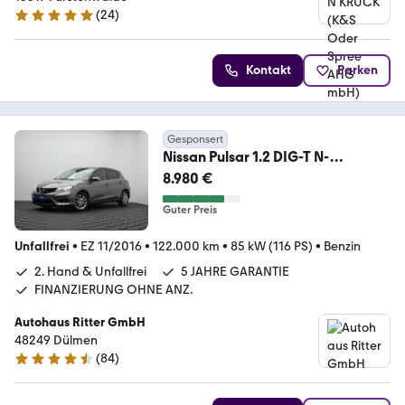
(
24
)
4.8 Sterne
Kontakt
Parken
Gesponsert
Nissan Pulsar 1.2 DIG-T N-
Connecta NAVI AHK KAMERA
8.980 €
Guter Preis
Unfallfrei
•
EZ 11/2016
•
122.000 km
•
85 kW (116 PS)
•
Benzin
2. Hand & Unfallfrei
5 JAHRE GARANTIE
FINANZIERUNG OHNE ANZ.
Autohaus Ritter GmbH
48249 Dülmen
(
84
)
4.7 Sterne