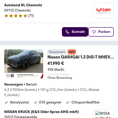
Autoland NL Chemnitz
09113 Chemnitz
(
71
)
4.8 Sterne
Kontakt
Parken
Gesponsert
NEU
Nissan QASHQAI 1.3 DIG-T MHEV
158 PS Xtronic 4x2 Tekna
41.990 €
19% MwSt.
Ohne Bewertung
Neuwagen
•
Benzin
6,3 l/100km (komb.)
•
141 g CO₂/km (komb.)
•
CO₂-Klasse
E (komb.)
Katalysator
E10 geeignet
Ottopartikelfilter
NISSAN KRUCK (K&S Oder Spree AHG mbH)
15517 Fürstenwalde