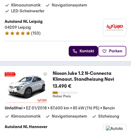
Klimaautomatik
Navigationssystem
LED-Scheinwerfer
Autoland NL Leipzig
04209 Leipzig
(
150
)
4.8 Sterne
Kontakt
Parken
Nissan Juke 1.2 N-Connecta
Klimaaut. Standheizung Navi
13.490 €
Hoher Preis
Unfallfrei
•
EZ 01/2018
•
87.600 km
•
85 kW (116 PS)
•
Benzin
Klimaautomatik
Navigationssystem
Sitzheizung
Autoland NL Hannover