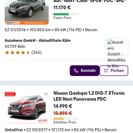
Aut.*NAVI*CAM*SPUR*PDC*SHZ*
11.170 €
Fairer Preis
EZ 07/2016
•
103.850 km
•
85 kW (116 PS)
•
Benzin
Autohero GmbH - Abholfiliale Köln
50739 Köln
(
365
)
4.6 Sterne
Kontakt
Parken
Nissan Qashqai 1.2 DIG-T XTronic
LED Navi Panorama PDC
14.990 €
15.890 €
Erhöhter Preis
Unfallfrei
•
EZ 09/2017
•
121.172 km
•
85 kW (116 PS)
•
Benzin