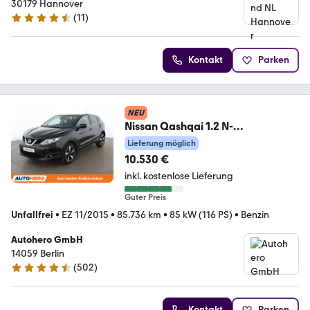
30179 Hannover
(
11
)
4.7 Sterne
Kontakt
Parken
NEU
Nissan Qashqai 1.2 N-
Connecta*NAVI*TEMPO*CAM*P
Lieferung möglich
DC*LIM*
10.530 €
inkl. kostenlose Lieferung
Guter Preis
Unfallfrei
•
EZ 11/2015
•
85.736 km
•
85 kW (116 PS)
•
Benzin
Autohero GmbH
14059 Berlin
(
502
)
4.5 Sterne
Kontakt
Parken