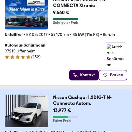
CONNECTA Xtronic
9.660 €
Sehr guter Preis
Unfallfrei
•
EZ 03/2017
•
59.170 km
•
85 kW (116 PS)
•
Benzin
Autohaus Schürmann
97215 Uffenheim
(
132
)
4.9 Sterne
Kontakt
Parken
Nissan Qashqai 1.2DIG-T N-
Connecta Autom.
13.977 €
Fairer Preis