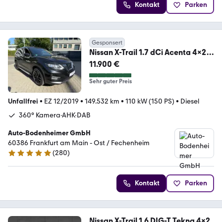
Kontakt
Parken
Gesponsert
Nissan X-Trail 1.7 dCi Acenta 4x2
Pano Temp 360° Klima
11.900 €
Sehr guter Preis
Unfallfrei
•
EZ 12/2019
•
149.532 km
•
110 kW (150 PS)
•
Diesel
360° Kamera·AHK·DAB
Auto-Bodenheimer GmbH
60386 Frankfurt am Main - Ost / Fechenheim
(
280
)
4.8 Sterne
Kontakt
Parken
Nissan X-Trail 1.6 DIG-T Tekna 4x2