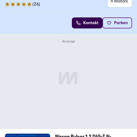
(
26
)
5 Sterne
Kontakt
Parken
Nissan Pulsar 1.2 DIG-T N-