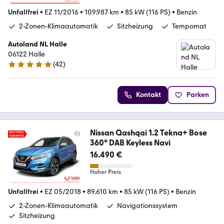
Unfallfrei
•
EZ 11/2016
•
109.987 km
•
85 kW (116 PS)
•
Benzin
2-Zonen-Klimaautomatik
Sitzheizung
Tempomat
Autoland NL Halle
06122 Halle
(
42
)
4.8 Sterne
Kontakt
Parken
Nissan Qashqai 1.2 Tekna+ Bose
360° DAB Keyless Navi
16.490 €
Hoher Preis
Unfallfrei
•
EZ 05/2018
•
89.610 km
•
85 kW (116 PS)
•
Benzin
2-Zonen-Klimaautomatik
Navigationssystem
Sitzheizung