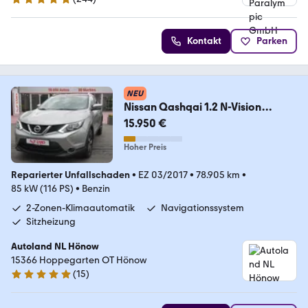
5 Sterne
Kontakt
Parken
NEU
Nissan Qashqai 1.2 N-Vision
Tempomat Navi 360° Keyless
15.950 €
Hoher Preis
Reparierter Unfallschaden
•
EZ 03/2017
•
78.905 km
•
85 kW (116 PS)
•
Benzin
2-Zonen-Klimaautomatik
Navigationssystem
Sitzheizung
Autoland NL Hönow
15366 Hoppegarten OT Hönow
(
15
)
5 Sterne