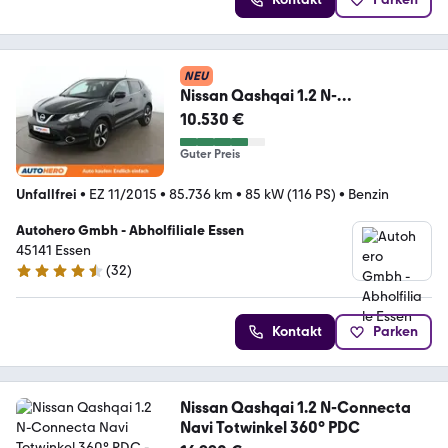
NEU
Nissan Qashqai 1.2 N-
Connecta*NAVI*TEMPO*CAM*P
10.530 €
DC*LIM*
Guter Preis
Unfallfrei
•
EZ 11/2015
•
85.736 km
•
85 kW (116 PS)
•
Benzin
Autohero Gmbh - Abholfiliale Essen
45141 Essen
(
32
)
4.7 Sterne
Kontakt
Parken
Nissan Qashqai 1.2 N-Connecta
Navi Totwinkel 360° PDC