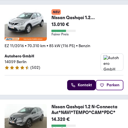
NEU
Nissan Qashqai 1.2
Acenta*NAVI*SPUR*PDC*SHZ*KLI
13.010 €
MA*TEMPO
Fairer Preis
EZ 11/2016
•
70.310 km
•
85 kW (116 PS)
•
Benzin
Autohero GmbH
14059 Berlin
(
502
)
4.5 Sterne
Kontakt
Parken
Nissan Qashqai 1.2 N-Connecta
Aut*NAVI*TEMPO*CAM*PDC*
14.320 €