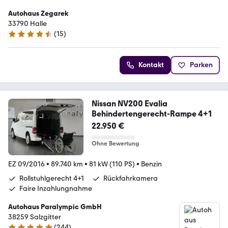
Autohaus Zegarek
33790 Halle
(
15
)
4.7 Sterne
Kontakt
Parken
Nissan NV200 Evalia
Behindertengerecht-Rampe 4+1
22.950 €
Ohne Bewertung
EZ 09/2016
•
89.740 km
•
81 kW (110 PS)
•
Benzin
Rollstuhlgerecht 4+1
Rückfahrkamera
Faire Inzahlungnahme
Autohaus Paralympic GmbH
38259 Salzgitter
(
244
)