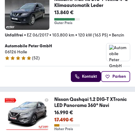
Klimaautomatik Leder
13.840 €
Guter Preis
Unfallfrei
•
EZ 06/2017
•
103.800 km
•
120 kW (163 PS)
•
Benzin
Automobile Peter GmbH
06126 Halle
(
52
)
5 Sterne
Kontakt
Parken
Nissan Qashqai 1.2 DIG-T XTronic
LED Panorama 360° Navi
16.990 €
17.490 €
Hoher Preis