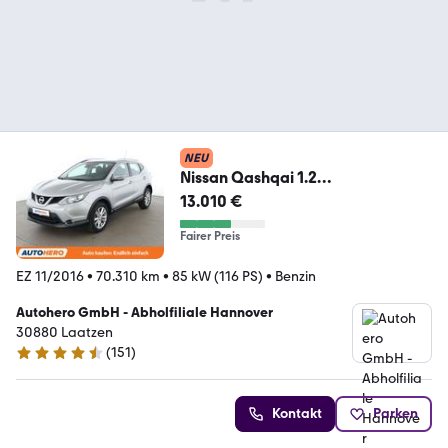
NEU
Nissan Qashqai 1.2
Acenta*NAVI*SPUR*PDC*SHZ*KLI
13.010 €
MA*TEMPO
Fairer Preis
EZ 11/2016
•
70.310 km
•
85 kW (116 PS)
•
Benzin
Autohero GmbH - Abholfiliale Hannover
30880 Laatzen
(
151
)
4.7 Sterne
Kontakt
Parken