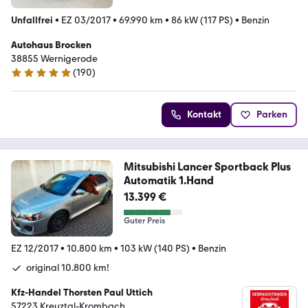
Unfallfrei
•
EZ 03/2017
•
69.990 km
•
86 kW (117 PS)
•
Benzin
Autohaus Brocken
38855 Wernigerode
(
190
)
4.9 Sterne
Kontakt
Parken
Mitsubishi Lancer Sportback Plus
Automatik 1.Hand
13.399 €
Guter Preis
EZ 12/2017
•
10.800 km
•
103 kW (140 PS)
•
Benzin
original 10.800 km!
Kfz-Handel Thorsten Paul Uttich
57223 Kreuztal-Krombach