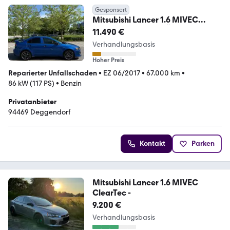
Gesponsert
Mitsubishi Lancer 1.6 MIVEC
ClearTec -;8-Fach TÜV Neu,Check
11.490 €
Verhandlungsbasis
Hoher Preis
Reparierter Unfallschaden
•
EZ 06/2017
•
67.000 km
•
86 kW (117 PS)
•
Benzin
Privatanbieter
94469 Deggendorf
Kontakt
Parken
Mitsubishi Lancer 1.6 MIVEC
ClearTec -
9.200 €
Verhandlungsbasis