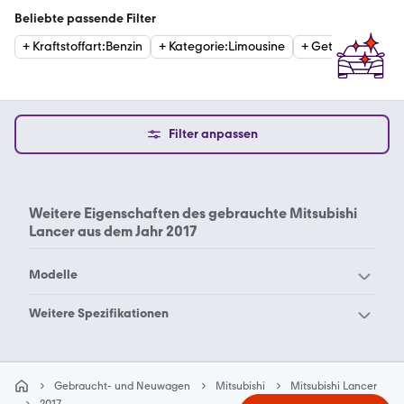
Beliebte passende Filter
+
Kraftstoffart
:
Benzin
+
Kategorie
:
Limousine
+
Getriebe
:
Schalt
Filter anpassen
Weitere Eigenschaften des
gebrauchte Mitsubishi
Lancer aus dem Jahr 2017
Modelle
Mitsubishi 3000 GT
Mitsubishi ASX
Weitere Spezifikationen
Mitsubishi Canter
Mitsubishi Carisma
Mitsubishi Lancer 2004
Mitsubishi Lancer 2005
Mitsubishi Colt
Mitsubishi Diamante
Evolution
Evolution
Gebraucht- und Neuwagen
Mitsubishi
Mitsubishi Lancer
Mitsubishi Eclipse Cross
Mitsubishi Eclipse
Mitsubishi Lancer 2006
Mitsubishi Lancer 2007