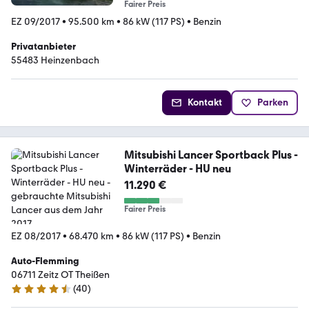
Fairer Preis
EZ 09/2017
•
95.500 km
•
86 kW (117 PS)
•
Benzin
Privatanbieter
55483 Heinzenbach
Kontakt
Parken
Mitsubishi Lancer Sportback Plus -
Winterräder - HU neu
11.290 €
Fairer Preis
EZ 08/2017
•
68.470 km
•
86 kW (117 PS)
•
Benzin
Auto-Flemming
06711 Zeitz OT Theißen
(
40
)
4.5 Sterne