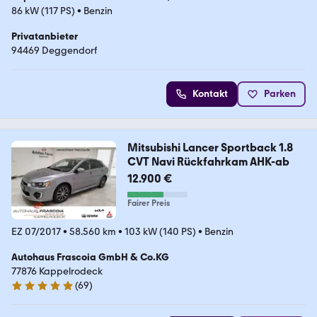
86 kW (117 PS)
•
Benzin
Privatanbieter
94469 Deggendorf
Kontakt
Parken
Mitsubishi Lancer Sportback 1.8
CVT Navi Rückfahrkam AHK-ab
12.900 €
Fairer Preis
EZ 07/2017
•
58.560 km
•
103 kW (140 PS)
•
Benzin
Autohaus Frascoia GmbH & Co.KG
77876 Kappelrodeck
(
69
)
4.9 Sterne