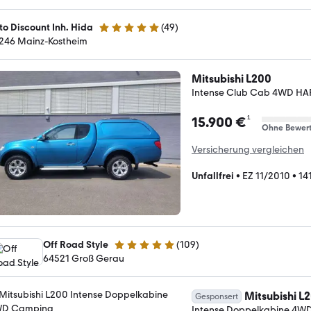
to Discount Inh. Hida
(
49
)
4.9 Sterne
246 Mainz-Kostheim
Mitsubishi L200
Intense Club Cab 4WD H
¹
15.900 €
Ohne Bewer
Versicherung vergleichen
Unfallfrei
•
EZ 11/2010
•
14
Off Road Style
(
109
)
4.9 Sterne
64521 Groß Gerau
Mitsubishi L
Gesponsert
Intense Doppelkabine 4W