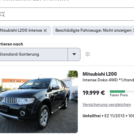
itsubishi L200 intense
Beschädigte Fahrzeuge: Nicht anzeigen
rtieren nach
Mitsubishi L200
Intense Doka 4WD *1.Han
19.999 €
Fairer Preis
Versicherung vergleichen
Unfallfrei
•
EZ 11/2013
•
10