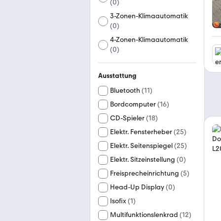
(
0
)
3-Zonen-Klimaautomatik
(
0
)
4-Zonen-Klimaautomatik
(
0
)
Ausstattung
Bluetooth
(
11
)
Bordcomputer
(
16
)
CD-Spieler
(
18
)
Elektr. Fensterheber
(
25
)
Elektr. Seitenspiegel
(
25
)
Elektr. Sitzeinstellung
(
0
)
Freisprecheinrichtung
(
5
)
Head-Up Display
(
0
)
Isofix
(
1
)
Multifunktionslenkrad
(
12
)