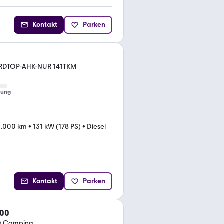
Kontakt
Parken
ARDTOP-AHK-NUR 141TKM
tung
1.000 km
•
131 kW (178 PS)
•
Diesel
Kontakt
Parken
200
D Camping