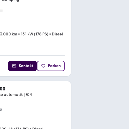
13.000 km
•
131 kW (178 PS)
•
Diesel
Kontakt
Parken
200
e automatik | € 4
g