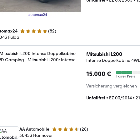
Unfallfrei
•
EZ 09/2005
•
1
tomax24
(
82
)
5 Sterne
043 Fulda
Mitsubishi L200
Intense Doppelkabine 4W
15.000 €
Fairer Preis
Versicherung vergleichen
Unfallfrei
•
EZ 03/2014
•
2
AA Automobile
(
28
)
4.5 Sterne
30453 Hannover