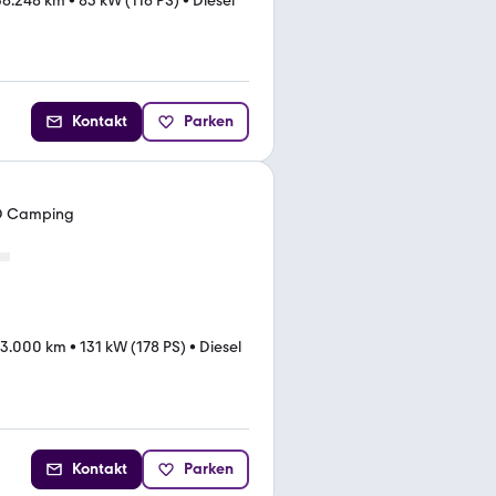
36.248 km
•
85 kW (116 PS)
•
Diesel
Kontakt
Parken
D Camping
13.000 km
•
131 kW (178 PS)
•
Diesel
Kontakt
Parken