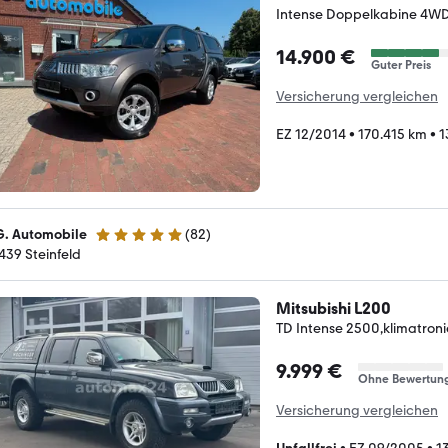
Intense Doppelkabine 4W
14.900 €
Guter Preis
Versicherung vergleichen
EZ 12/2014
•
170.415 km
•
1
G. Automobile
(
82
)
4.8 Sterne
439 Steinfeld
Mitsubishi L200
TD Intense 2500,klimatro
9.999 €
Ohne Bewertun
Versicherung vergleichen