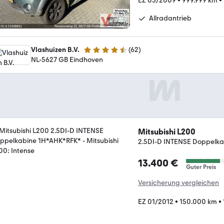
EZ 05/2009
•
999.999 km
•
Allradantrieb
Vlashuizen B.V.
(
62
)
4.7 Sterne
NL-5627 GB Eindhoven
Mitsubishi L200
2.5DI-D INTENSE Doppelk
13.400 €
Guter Preis
Versicherung vergleichen
EZ 01/2012
•
150.000 km
•