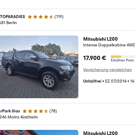
TOPARADIES
(
119
)
4.5 Sterne
681 Berlin
Mitsubishi L200
Intense Doppelkabine 4WD
17.900 €
Erhöhter Preis
Versicherung vergleichen
Unfallfrei
•
EZ 07/2014
•
16
rPark Ilias
(
78
)
4.3 Sterne
246 Mainz-Kostheim
Mitsubishi L200