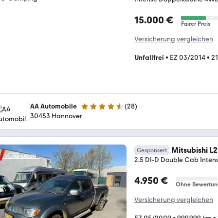
15.000 €
Fairer Preis
Versicherung vergleichen
Unfallfrei
•
EZ 03/2014
•
2
AA Automobile
(
28
)
4.5 Sterne
30453 Hannover
Mitsubishi L
Gesponsert
2.5 DI-D Double Cab Intens
4.950 €
Ohne Bewertun
Versicherung vergleichen