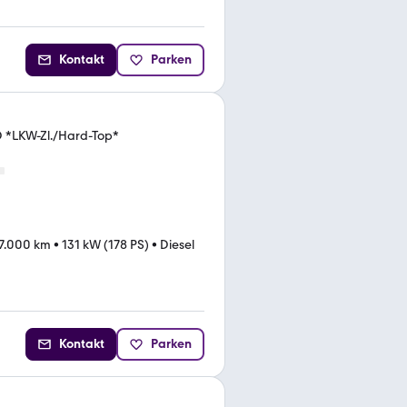
Kontakt
Parken
 *LKW-Zl./Hard-Top*
7.000 km
•
131 kW (178 PS)
•
Diesel
Kontakt
Parken