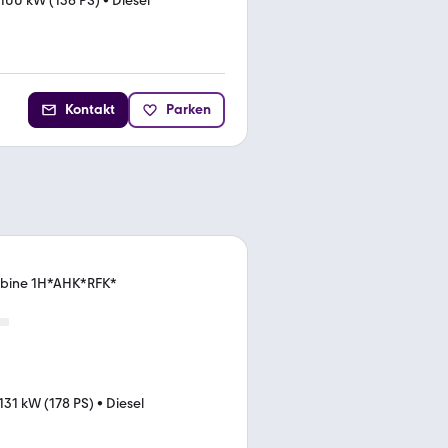
100 kW (136 PS)
•
Diesel
Kontakt
Parken
abine 1H*AHK*RFK*
131 kW (178 PS)
•
Diesel