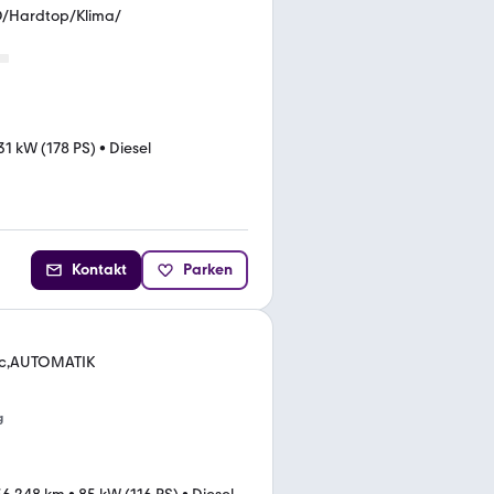
D/Hardtop/Klima/
31 kW (178 PS)
•
Diesel
Kontakt
Parken
nic,AUTOMATIK
g