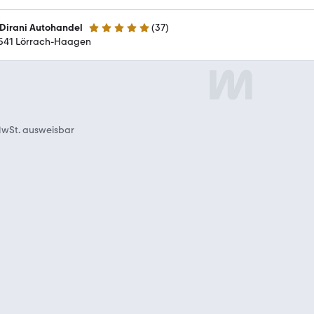
 Dirani Autohandel
(
37
)
5 Sterne
541 Lörrach-Haagen
wSt. ausweisbar