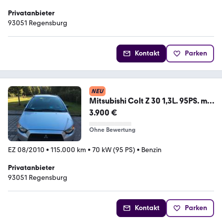
Privatanbieter
93051 Regensburg
Kontakt
Parken
NEU
Mitsubishi Colt Z 30 1,3L. 95PS. mit
11500...
3.900 €
Ohne Bewertung
EZ 08/2010
•
115.000 km
•
70 kW (95 PS)
•
Benzin
Privatanbieter
93051 Regensburg
Kontakt
Parken