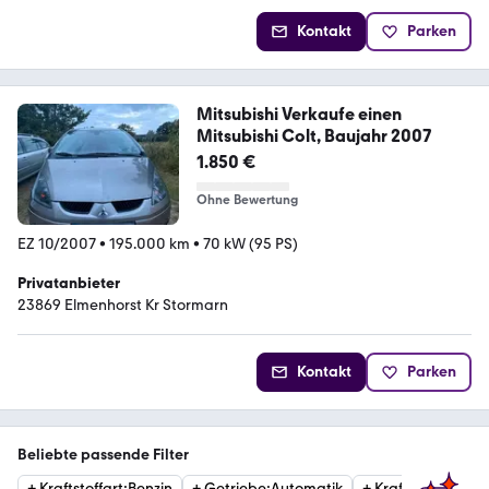
Kontakt
Parken
Mitsubishi Verkaufe einen
Mitsubishi Colt, Baujahr 2007
1.850 €
Ohne Bewertung
EZ 10/2007
•
195.000 km
•
70 kW (95 PS)
Privatanbieter
23869 Elmenhorst Kr Stormarn
Kontakt
Parken
Beliebte passende Filter
+
Kraftstoffart
:
Benzin
+
Getriebe
:
Automatik
+
Kraftstoffart
:
Die