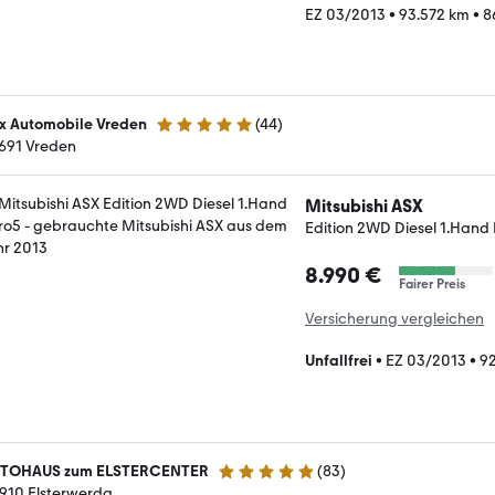
EZ 03/2013
•
93.572 km
•
8
x Automobile Vreden
(
44
)
5 Sterne
691 Vreden
Mitsubishi ASX
Edition 2WD Diesel 1.Hand
8.990 €
Fairer Preis
Versicherung vergleichen
Unfallfrei
•
EZ 03/2013
•
9
TOHAUS zum ELSTERCENTER
(
83
)
5 Sterne
910 Elsterwerda