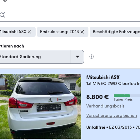
itsubishi ASX
Erstzulassung: 2013
Beschädigte Fahrzeuge
rtieren nach
Mitsubishi ASX
1.6 MIVEC 2WD ClearTec Intr
8.800 €
Fairer Preis
Verhandlungsbasis
Versicherung vergleichen
Unfallfrei
•
EZ 03/2013
•
7