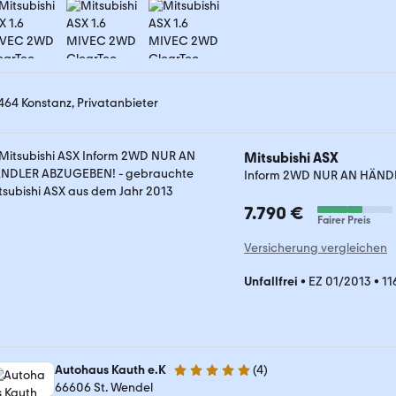
464 Konstanz, Privatanbieter
Mitsubishi ASX
Inform 2WD NUR AN HÄND
7.790 €
Fairer Preis
Versicherung vergleichen
Unfallfrei
•
EZ 01/2013
•
11
Autohaus Kauth e.K
(
4
)
4.8 Sterne
66606 St. Wendel