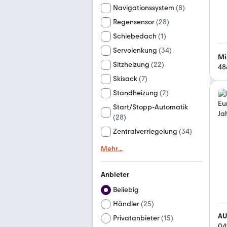
Navigationssystem
(
8
)
Regensensor
(
28
)
Schiebedach
(
1
)
Servolenkung
(
34
)
Mi
Sitzheizung
(
22
)
48
Skisack
(
7
)
Standheizung
(
2
)
Start/Stopp-Automatik
(
28
)
Zentralverriegelung
(
34
)
Mehr
...
Anbieter
Beliebig
Händler
(
25
)
AU
Privatanbieter
(
15
)
04