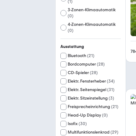
(
1
)
3-Zonen-Klimaautomatik
(
0
)
4-Zonen-Klimaautomatik
(
0
)
Ausstattung
78
Bluetooth
(
21
)
Bordcomputer
(
28
)
CD-Spieler
(
28
)
Elektr. Fensterheber
(
34
)
Elektr. Seitenspiegel
(
31
)
Elektr. Sitzeinstellung
(
3
)
Freisprecheinrichtung
(
21
)
Head-Up Display
(
0
)
Isofix
(
30
)
Multifunktionslenkrad
(
29
)