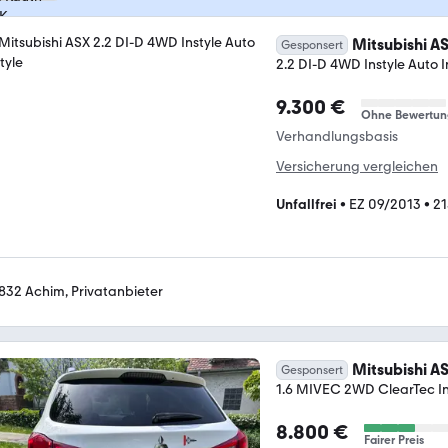
Mitsubishi A
Gesponsert
2.2 DI-D 4WD Instyle Auto I
9.300 €
Ohne Bewertun
Verhandlungsbasis
Versicherung vergleichen
Unfallfrei
•
EZ 09/2013
•
21
832 Achim, Privatanbieter
Mitsubishi A
Gesponsert
1.6 MIVEC 2WD ClearTec Intr
8.800 €
Fairer Preis