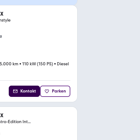
SX
nstyle
g
5.000 km
•
110 kW (150 PS)
•
Diesel
Kontakt
Parken
SX
o-Edition Int...