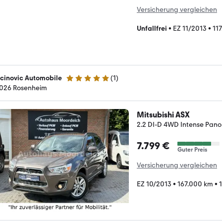
Versicherung vergleichen
Unfallfrei
•
EZ 11/2013
•
11
cinovic Automobile
(
1
)
5 Sterne
026 Rosenheim
Mitsubishi ASX
2.2 DI-D 4WD Intense Pan
7.799 €
Guter Preis
Versicherung vergleichen
EZ 10/2013
•
167.000 km
•