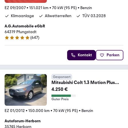
EZ 09/2007
•
151.021 km
•
70 kW (95 PS)
•
Benzin
Klimaanlage
Allwetterreifen
TÜV 03.2028
A.G.Automobile eGbR
64319 Pfungstadt
(
647
)
4.9 Sterne
Kontakt
Parken
Gesponsert
Mitsubishi Colt 1.3 Motion Plus
1.Hand lückenlos SCHECKHEFT
4.250 €
Guter Preis
EZ 01/2012
•
150.000 km
•
70 kW (95 PS)
•
Benzin
Autoforum-Herborn
35745 Herborn