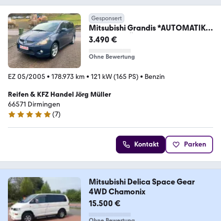
Gesponsert
Mitsubishi Grandis *AUTOMATIK
*6 Sitzer *TÜV NEU *AHK
3.490 €
Ohne Bewertung
EZ 05/2005
•
178.973 km
•
121 kW (165 PS)
•
Benzin
Reifen & KFZ Handel Jörg Müller
66571 Dirmingen
(
7
)
4.9 Sterne
Kontakt
Parken
Mitsubishi Delica Space Gear
4WD Chamonix
15.500 €
Ohne Bewertung