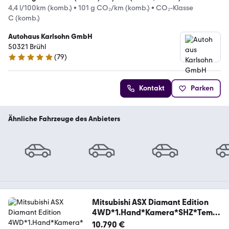
4,4 l/100km (komb.)
•
101 g CO₂/km (komb.)
•
CO₂-Klasse
C (komb.)
Autohaus Karlsohn GmbH
50321 Brühl
(
79
)
5 Sterne
Kontakt
Parken
Ähnliche Fahrzeuge des Anbieters
Mitsubishi ASX Diamant Edition
4WD*1.Hand*Kamera*SHZ*Temp.
*
10.790 €