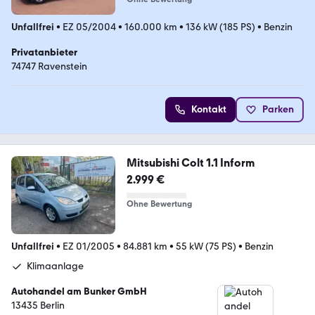
Unfallfrei
•
EZ 05/2004
•
160.000 km
•
136 kW (185 PS)
•
Benzin
Privatanbieter
74747 Ravenstein
Kontakt
Parken
Mitsubishi Colt 1.1 Inform
2.999 €
Ohne Bewertung
Unfallfrei
•
EZ 01/2005
•
84.881 km
•
55 kW (75 PS)
•
Benzin
Klimaanlage
Autohandel am Bunker GmbH
13435 Berlin