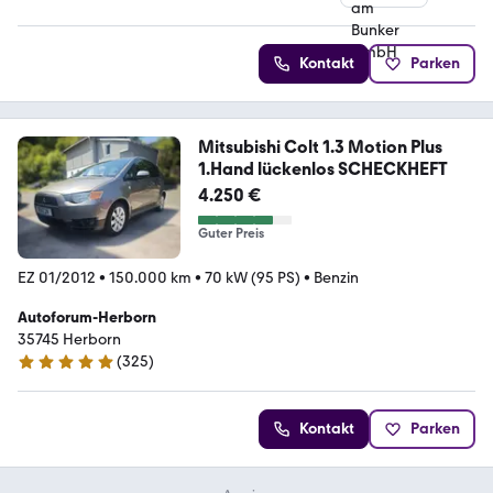
Kontakt
Parken
Mitsubishi Colt 1.3 Motion Plus
1.Hand lückenlos SCHECKHEFT
4.250 €
Guter Preis
EZ 01/2012
•
150.000 km
•
70 kW (95 PS)
•
Benzin
Autoforum-Herborn
35745 Herborn
(
325
)
5 Sterne
Kontakt
Parken