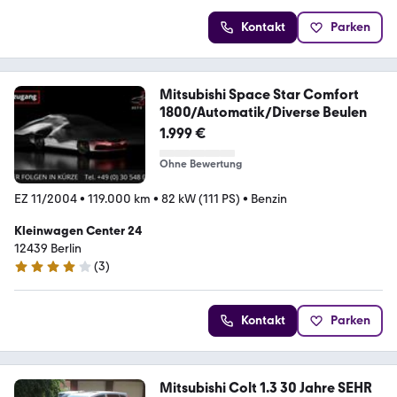
Kontakt
Parken
Mitsubishi Space Star Comfort
1800/Automatik/Diverse Beulen
1.999 €
Ohne Bewertung
EZ 11/2004
•
119.000 km
•
82 kW (111 PS)
•
Benzin
Kleinwagen Center 24
12439 Berlin
(
3
)
4.1 Sterne
Kontakt
Parken
Mitsubishi Colt 1.3 30 Jahre SEHR