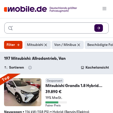
Filter
Mitsubishi
Van / Minibus
Beschädigte Fa
197 Mitsubishi: Allradantrieb, Van
Sortieren
Kachelansicht
Top
Gesponsert
Mitsubishi Grandis 1.8 Hybrid
DIAMANT TOP
39.890 €
19% MwSt.
Fairer Preis
Neuwagen
•
116 kW (158 PS)
•
Hybrid (Benzin/Elektro)