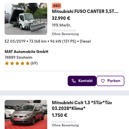
NEU
Mitsubishi FUSO CANTER 3,5T
DREISEITENKIPPER AUTOMATIK
32.990 €
AHK
19% MwSt.
Ohne Bewertung
EZ 05/2019
•
73.168 km
•
96 kW (131 PS)
•
Diesel
MAT Automobile GmbH
74889 Sinsheim
(
69
)
4.9 Sterne
Kontakt
Parken
Mitsubishi Colt 1.3 *5Tür*Tüv
03.2028*Klima*
1.750 €
Ohne Bewertung