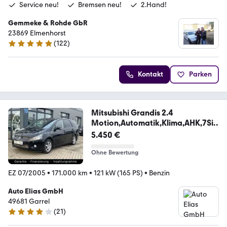
Service neu!
Bremsen neu!
2.Hand!
Gemmeke & Rohde GbR
23869 Elmenhorst
(
122
)
4.9 Sterne
Kontakt
Parken
Mitsubishi Grandis 2.4
Motion,Automatik,Klima,AHK,7Sit
zer
5.450 €
Ohne Bewertung
EZ 07/2005
•
171.000 km
•
121 kW (165 PS)
•
Benzin
Auto Elias GmbH
49681 Garrel
(
21
)
4.2 Sterne