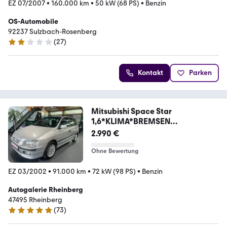
EZ 07/2007
•
160.000 km
•
50 kW (68 PS)
•
Benzin
OS-Automobile
92237 Sulzbach-Rosenberg
(
27
)
1.8 Sterne
Kontakt
Parken
Mitsubishi Space Star
1,6*KLIMA*BREMSEN
NEU*ALU*TÜV NEU
2.990 €
Ohne Bewertung
EZ 03/2002
•
91.000 km
•
72 kW (98 PS)
•
Benzin
Autogalerie Rheinberg
47495 Rheinberg
(
73
)
4.8 Sterne