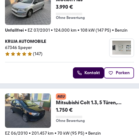
3.990 €
Ohne Bewertung
Unfallfrei
•
EZ 07/2001
•
124.000 km
•
108 kW (147 PS)
•
Benzin
KRUJA AUTOMOBILE
67346 Speyer
(
147
)
5 Sterne
Kontakt
Parken
NEU
Mitsubishi Colt 1.3, 5 Türen,
Service + Bremse neu!
1.750 €
Ohne Bewertung
EZ 06/2010
•
201.457 km
•
70 kW (95 PS)
•
Benzin