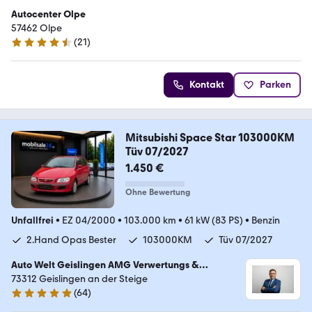
Autocenter Olpe
57462 Olpe
(
21
)
4.7 Sterne
Kontakt
Parken
Mitsubishi Space Star 103000KM
Tüv 07/2027
1.450 €
Ohne Bewertung
Unfallfrei
•
EZ 04/2000
•
103.000 km
•
61 kW (83 PS)
•
Benzin
2.Hand Opas Bester
103000KM
Tüv 07/2027
Auto Welt Geislingen AMG Verwertungs &
Sicherstellungs GmbH
73312 Geislingen an der Steige
(
64
)
5 Sterne