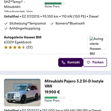
Guter Preis
Unfallfrei
•
EZ 07/2015
•
95.100 km
•
110 kW (150 PS)
•
Diesel
Sitzheizung*Tempomat
Kamera*Bluetooth
Anhängerkupplung
Autogalerie Hessen BM
63329 Egelsbach
(
22
)
4.7 Sterne
Kontakt
Parken
Mitsubishi Pajero 3.2 DI-D Instyle
VAN
19.900 €
Fairer Preis
Unfallfrei
•
EZ 10/2017
•
152.000 km
•
140 kW (190 PS)
•
Diesel