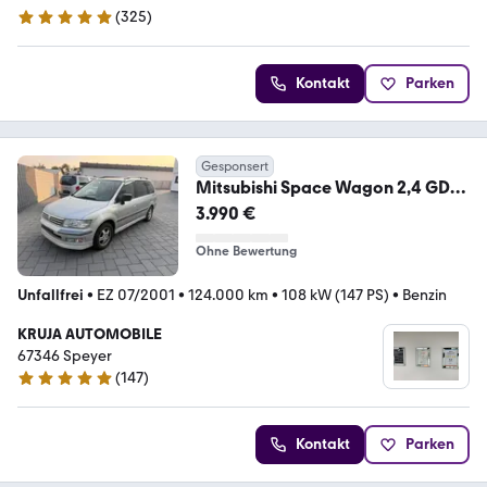
(
325
)
5 Sterne
Kontakt
Parken
Gesponsert
Mitsubishi Space Wagon 2,4 GDI
Motion Plus
3.990 €
Ohne Bewertung
Unfallfrei
•
EZ 07/2001
•
124.000 km
•
108 kW (147 PS)
•
Benzin
KRUJA AUTOMOBILE
67346 Speyer
(
147
)
5 Sterne
Kontakt
Parken