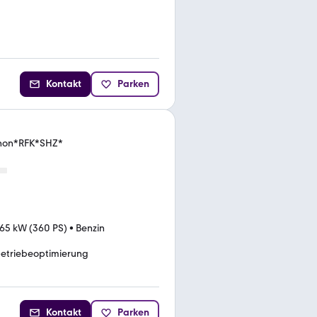
Kontakt
Parken
Xenon*RFK*SHZ*
65 kW (360 PS)
•
Benzin
etriebeoptimierung
Kontakt
Parken