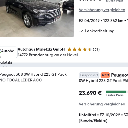
Guter Preis
Versicherung vergleichen
EZ 04/2019
•
122.862 km
•
Lenkradheizung
Autohaus Maletzki GmbH
(
31
)
4.4 Sterne
14772 Brandenburg an der Havel
Peugeo
Gesponsert
NEU
SW Hybrid 225 GT Pack 
23.690 €
Guter Preis
Versicherung vergleichen
Unfallfrei
•
EZ 10/2022
•
33
(Benzin/Elektro)