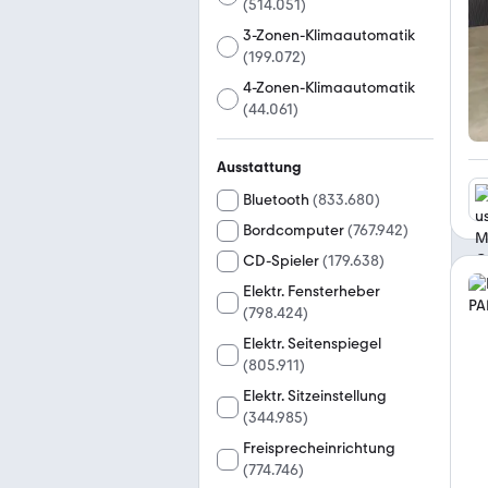
(
514.051
)
3-Zonen-Klimaautomatik
(
199.072
)
4-Zonen-Klimaautomatik
(
44.061
)
Ausstattung
Bluetooth
(
833.680
)
Bordcomputer
(
767.942
)
CD-Spieler
(
179.638
)
Elektr. Fensterheber
(
798.424
)
Elektr. Seitenspiegel
(
805.911
)
Elektr. Sitzeinstellung
(
344.985
)
Freisprecheinrichtung
(
774.746
)