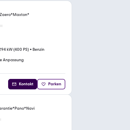
R*Zaero*Maxton*
294 kW (400 PS)
•
Benzin
be Anpassung
Kontakt
Parken
Garantie*Pano*Navi