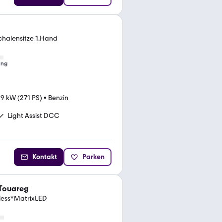
chalensitze 1.Hand
ung
99 kW (271 PS)
•
Benzin
Light Assist DCC
Kontakt
Parken
Touareg
yless*MatrixLED