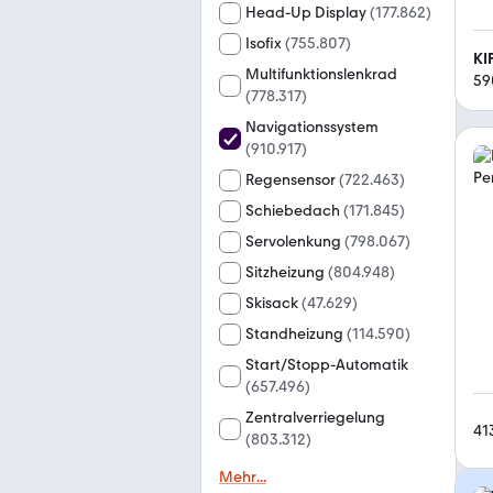
Head-Up Display
(
177.862
)
Isofix
(
755.807
)
KI
Multifunktionslenkrad
59
(
778.317
)
Navigationssystem
(
910.917
)
Regensensor
(
722.463
)
Schiebedach
(
171.845
)
Servolenkung
(
798.067
)
Sitzheizung
(
804.948
)
Skisack
(
47.629
)
Standheizung
(
114.590
)
Start/Stopp-Automatik
(
657.496
)
Zentralverriegelung
41
(
803.312
)
Mehr
...