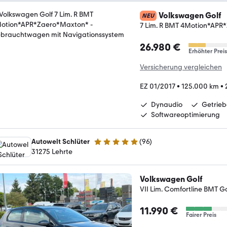
Volkswagen Golf
NEU
7 Lim. R BMT 4Motion*AP
26.980 €
Erhöhter Preis
Versicherung vergleichen
EZ 01/2017
•
125.000 km
•
Dynaudio
Getrie
Softwareoptimierung
Autowelt Schlüter
(
96
)
4.9 Sterne
31275 Lehrte
Volkswagen Golf
VII Lim. Comfortline BMT 
11.990 €
Fairer Preis