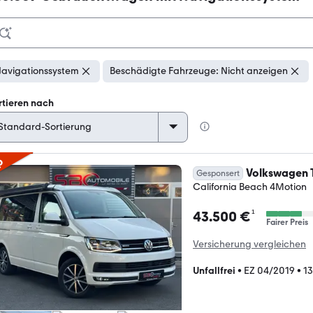
avigationssystem
Beschädigte Fahrzeuge: Nicht anzeigen
rtieren nach
p
Volkswagen T
Gesponsert
California Beach 4Motion
¹
43.500 €
Fairer Preis
Versicherung vergleichen
Unfallfrei
•
EZ 04/2019
•
1