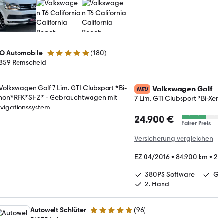
O Automobile
(
180
)
5 Sterne
859 Remscheid
Volkswagen Golf
NEU
7 Lim. GTI Clubsport *Bi-
24.900 €
Fairer Preis
Versicherung vergleichen
EZ 04/2016
•
84.900 km
•
2
380PS Software
G
2. Hand
Autowelt Schlüter
(
96
)
4.9 Sterne