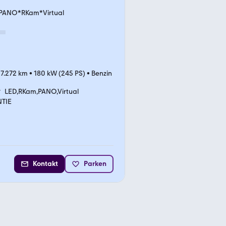
*PANO*RKam*Virtual
7.272 km
•
180 kW (245 PS)
•
Benzin
LED,RKam,PANO,Virtual
TIE
Kontakt
Parken