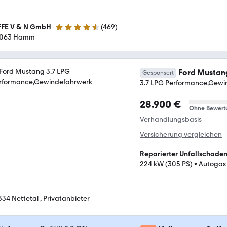
FFE V & N GmbH
(
469
)
4.7 Sterne
063 Hamm
Ford Mustan
Gesponsert
3.7 LPG Performance,Gewi
28.900 €
Ohne Bewert
Verhandlungsbasis
Versicherung vergleichen
Reparierter Unfallschade
224 kW (305 PS)
•
Autogas
334 Nettetal , Privatanbieter