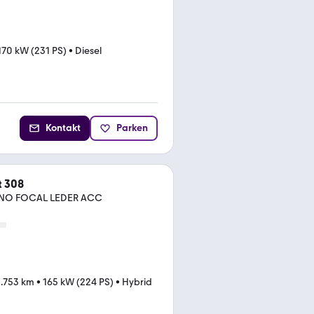
170 kW (231 PS)
•
Diesel
Kontakt
Parken
t 308
PANO FOCAL LEDER ACC
.753 km
•
165 kW (224 PS)
•
Hybrid