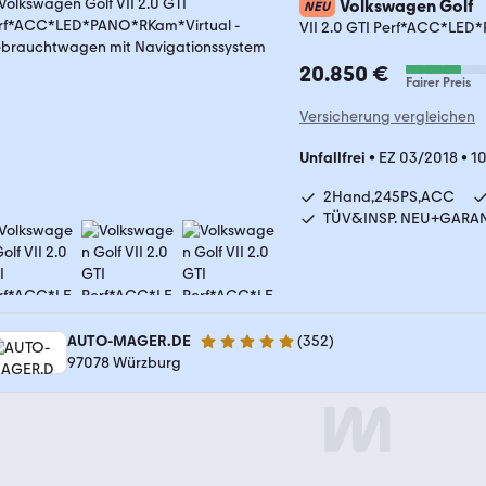
Volkswagen Golf
NEU
VII 2.0 GTI Perf*ACC*LED
20.850 €
Fairer Preis
Versicherung vergleichen
Unfallfrei
•
EZ 03/2018
•
10
2Hand,245PS,ACC
TÜV&INSP. NEU+GARAN
AUTO-MAGER.DE
(
352
)
5 Sterne
97078 Würzburg