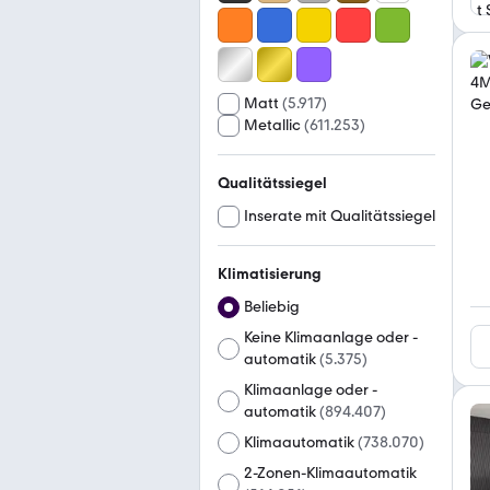
Matt
(
5.917
)
Metallic
(
611.253
)
Qualitätssiegel
Inserate mit Qualitätssiegel
Klimatisierung
Beliebig
Keine Klimaanlage oder -
automatik
(
5.375
)
Klimaanlage oder -
automatik
(
894.407
)
Klimaautomatik
(
738.070
)
2-Zonen-Klimaautomatik