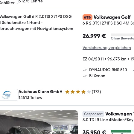
31275 Lehrte
Volkswagen Golf
NEU
6 R 2.0TSI 271PS DSG 4M S
26.999 €
Ohne Bewert
Versicherung vergleichen
EZ 06/2011
•
96.675 km
•
1
DYNAUDIO RNS 510
Bi-Xenon
Autohaus Klann GmbH
(
172
)
4 Sterne
14513 Teltow
Volkswagen 
Gesponsert
3.0 TDI R-Line 4Motion*Ke
35.950 €