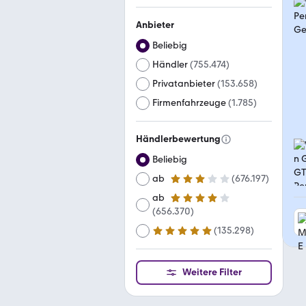
Anbieter
Beliebig
Händler
(
755.474
)
Privatanbieter
(
153.658
)
Firmenfahrzeuge
(
1.785
)
Händlerbewertung
Beliebig
ab
(
676.197
)
3 Sterne
ab
4 Sterne
(
656.370
)
(
135.298
)
ab
5 Sterne
Weitere Filter