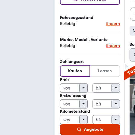
Fahrzeugzustand
Beliebig
ändern
N
Marke, Modell, Variante
So
Beliebig
ändern
Zahlungsart
To
Kaufen
Leasen
Preis
Erstzulassung
Kilometerstand
Angebote