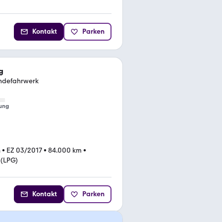
Kontakt
Parken
g
ndefahrwerk
ung
n
•
EZ 03/2017
•
84.000 km
•
 (LPG)
Kontakt
Parken