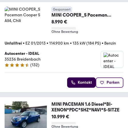
Gesponsert
MINI COOPER_S Paceman
Cooper S All4, Chili
8.990 €
Ohne Bewertung
Unfallfrei
•
EZ 01/2013
•
114.900 km
•
135 kW (184 PS)
•
Benzin
Autocenter - IDEAL
35236 Breidenbach
(
132
)
4.6 Sterne
Kontakt
Parken
MINI PACEMAN 1.6 Diesel*BI-
XENON*PDC*SHZ*NAVI*S-SITZE
10.999 €
Ohne Bewertung