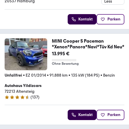
20537 Hamburg
Kontakt
Parken
MINI Cooper S Paceman
*Xenon*Panora*Navi*Tüv Kd Neu*
13.995 €
Ohne Bewertung
Unfallfrei
•
EZ 01/2014
•
91.888 km
•
135 kW (184 PS)
•
Benzin
Autohaus Yildizcars
72213 Altensteig
(
137
)
4.4 Sterne
Kontakt
Parken