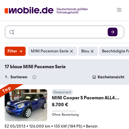
Filter
MINI Paceman Serie
Blau
Beschädigte F
17 blaue MINI Paceman Serie
Sortieren
Kachelansicht
Top
Gesponsert
MINI Cooper S Paceman ALL4
|NAVI|XENON|LEDER|PDC|MFL|
8.700 €
Ohne Bewertung
EZ 05/2013
•
126.000 km
•
135 kW (184 PS)
•
Benzin