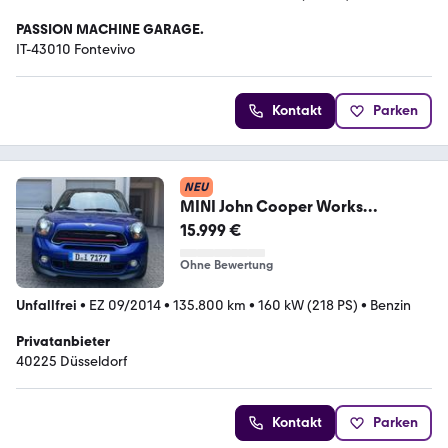
PASSION MACHINE GARAGE.
IT-43010 Fontevivo
Kontakt
Parken
NEU
MINI John Cooper Works
Paceman ALL4,Facelift,Euro 6
15.999 €
Ohne Bewertung
Unfallfrei
•
EZ 09/2014
•
135.800 km
•
160 kW (218 PS)
•
Benzin
Privatanbieter
40225 Düsseldorf
Kontakt
Parken