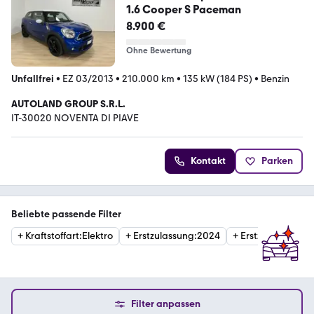
1.6 Cooper S Paceman
8.900 €
Ohne Bewertung
Unfallfrei
•
EZ 03/2013
•
210.000 km
•
135 kW (184 PS)
•
Benzin
AUTOLAND GROUP S.R.L.
IT-30020 NOVENTA DI PIAVE
Kontakt
Parken
Beliebte passende Filter
+
Kraftstoffart
:
Elektro
+
Erstzulassung
:
2024
+
Erstzulassung
:
2
Filter anpassen