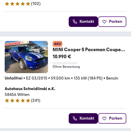
(
102
)
4.9 Sterne
Kontakt
Parken
NEU
MINI Cooper S Paceman Coupe
ALL4 Autom. Nur an Gewer
10.990 €
Ohne Bewertung
Unfallfrei
•
EZ 03/2015
•
59.500 km
•
135 kW (184 PS)
•
Benzin
Autohaus Schwidlinski e.K.
58456 Witten
(
241
)
4.9 Sterne
Kontakt
Parken