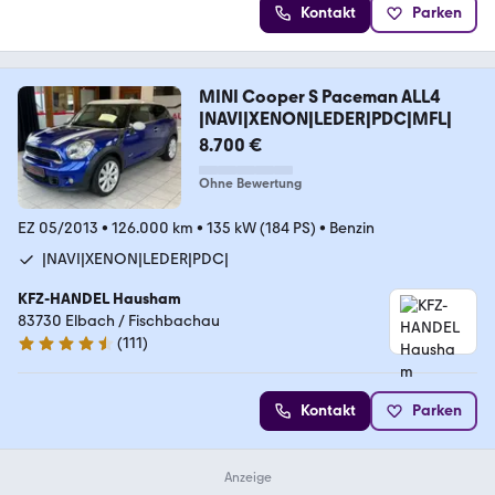
Kontakt
Parken
MINI Cooper S Paceman ALL4
|NAVI|XENON|LEDER|PDC|MFL|
8.700 €
Ohne Bewertung
EZ 05/2013
•
126.000 km
•
135 kW (184 PS)
•
Benzin
|NAVI|XENON|LEDER|PDC|
KFZ-HANDEL Hausham
83730 Elbach / Fischbachau
(
111
)
4.5 Sterne
Kontakt
Parken