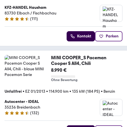
KFZ-HANDEL Hausham
83730 Elbach / Fischbachau
(
111
)
4.5 Sterne
Kontakt
Parken
MINI COOPER_S Paceman
Cooper S All4, Chili
8.990 €
Ohne Bewertung
Unfallfrei
•
EZ 01/2013
•
114.900 km
•
135 kW (184 PS)
•
Benzin
Autocenter - IDEAL
35236 Breidenbach
(
132
)
4.6 Sterne