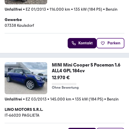
Unfallfrei
•
EZ 01/2013
•
116.000 km
•
135 kW (184 PS)
•
Benzin
Gewerbe
07338 Kaulsdorf
Kontakt
Parken
MINI Mini Cooper S Paceman 1.6
ALL4 GPL 184cv
12.970 €
Ohne Bewertung
Unfallfrei
•
EZ 03/2013
•
145.000 km
•
135 kW (184 PS)
•
Benzin
LINO MOTORS S.R.L.
IT-66020 PAGLIETA