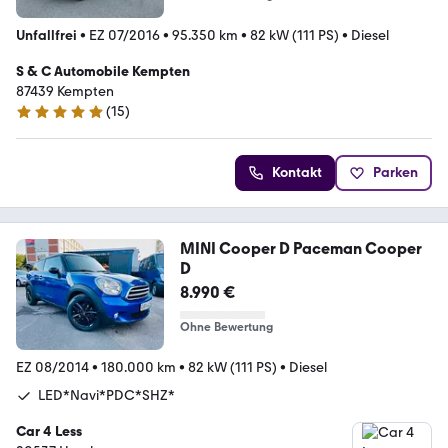
Unfallfrei
•
EZ 07/2016
•
95.350 km
•
82 kW (111 PS)
•
Diesel
S & C Automobile Kempten
87439 Kempten
(
15
)
4.9 Sterne
Kontakt
Parken
MINI Cooper D Paceman Cooper
D
8.990 €
Ohne Bewertung
EZ 08/2014
•
180.000 km
•
82 kW (111 PS)
•
Diesel
LED*Navi*PDC*SHZ*
Car 4 Less