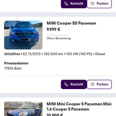
Kontakt
Parken
MINI Cooper SD Paceman
9.999 €
Ohne Bewertung
Unfallfrei
•
EZ 11/2013
•
150.000 km
•
105 kW (143 PS)
•
Diesel
Privatanbieter
77815 Bühl
Kontakt
Parken
MINI Mini Cooper S Paceman Mini
1.6 Cooper S Paceman
10.900 €