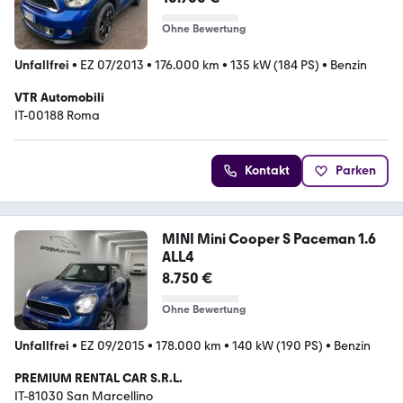
Ohne Bewertung
Unfallfrei
•
EZ 07/2013
•
176.000 km
•
135 kW (184 PS)
•
Benzin
VTR Automobili
IT-00188 Roma
Kontakt
Parken
MINI Mini Cooper S Paceman 1.6
ALL4
8.750 €
Ohne Bewertung
Unfallfrei
•
EZ 09/2015
•
178.000 km
•
140 kW (190 PS)
•
Benzin
PREMIUM RENTAL CAR S.R.L.
IT-81030 San Marcellino