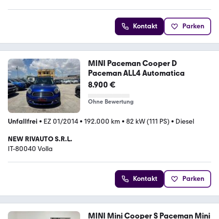
Kontakt
Parken
MINI Paceman Cooper D
Paceman ALL4 Automatica
8.900 €
Ohne Bewertung
Unfallfrei
•
EZ 01/2014
•
192.000 km
•
82 kW (111 PS)
•
Diesel
NEW RIVAUTO S.R.L.
IT-80040 Volla
Kontakt
Parken
MINI Mini Cooper S Paceman Mini