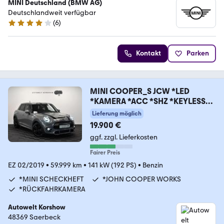
MINI Deutschland (BMW AG)
Deutschlandweit verfügbar
(
6
)
4 Sterne
Kontakt
Parken
MINI COOPER_S JCW *LED
*KAMERA *ACC *SHZ *KEYLESS
*KA
Lieferung möglich
19.900 €
ggf. zzgl. Lieferkosten
Fairer Preis
EZ 02/2019
•
59.999 km
•
141 kW (192 PS)
•
Benzin
*MINI SCHECKHEFT
*JOHN COOPER WORKS
*RÜCKFAHRKAMERA
Autowelt Korshow
48369 Saerbeck