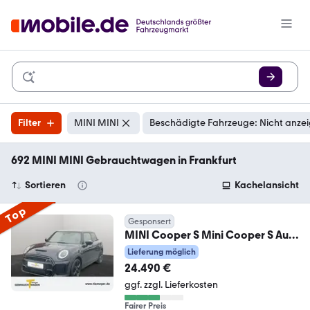
Filter
MINI MINI
Beschädigte Fahrzeuge: Nicht anze
692 MINI MINI Gebrauchtwagen in Frankfurt
Sortieren
Kachelansicht
Top
Gesponsert
MINI Cooper S Mini Cooper S Aut.
Classic Trim Teilled
Lieferung möglich
24.490 €
ggf. zzgl. Lieferkosten
Fairer Preis