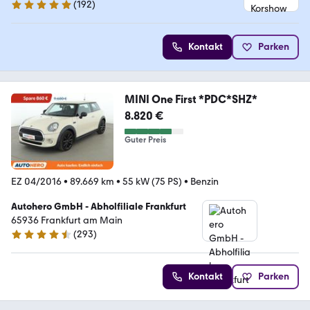
(
192
)
4.9 Sterne
Kontakt
Parken
MINI One First *PDC*SHZ*
8.820 €
Guter Preis
EZ 04/2016
•
89.669 km
•
55 kW (75 PS)
•
Benzin
Autohero GmbH - Abholfiliale Frankfurt
65936 Frankfurt am Main
(
293
)
4.6 Sterne
Kontakt
Parken