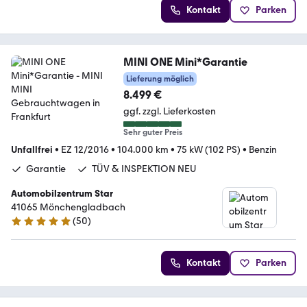
Kontakt
Parken
MINI ONE Mini*Garantie
Lieferung möglich
8.499 €
ggf. zzgl. Lieferkosten
Sehr guter Preis
Unfallfrei
•
EZ 12/2016
•
104.000 km
•
75 kW (102 PS)
•
Benzin
Garantie
TÜV & INSPEKTION NEU
Automobilzentrum Star
41065 Mönchengladbach
(
50
)
4.9 Sterne
Kontakt
Parken