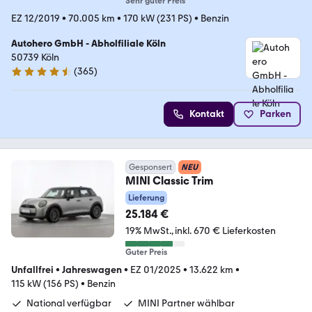
Sehr guter Preis
EZ 12/2019
•
70.005 km
•
170 kW (231 PS)
•
Benzin
Autohero GmbH - Abholfiliale Köln
50739 Köln
(
365
)
4.6 Sterne
Kontakt
Parken
Gesponsert
NEU
MINI Classic Trim
Lieferung
25.184 €
19% MwSt.
inkl. 670 € Lieferkosten
Guter Preis
Unfallfrei
•
Jahreswagen
•
EZ 01/2025
•
13.622 km
•
115 kW (156 PS)
•
Benzin
National verfügbar
MINI Partner wählbar