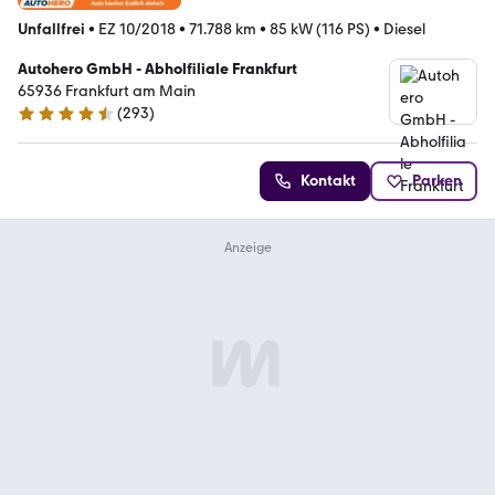
Unfallfrei
•
EZ 10/2018
•
71.788 km
•
85 kW (116 PS)
•
Diesel
Autohero GmbH - Abholfiliale Frankfurt
65936 Frankfurt am Main
(
293
)
4.6 Sterne
Kontakt
Parken