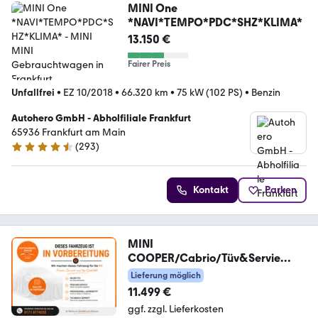
MINI One
*NAVI*TEMPO*PDC*SHZ*KLIMA*
13.150 €
Fairer Preis
Unfallfrei
•
EZ 10/2018
•
66.320 km
•
75 kW (102 PS)
•
Benzin
Autohero GmbH - Abholfiliale Frankfurt
65936 Frankfurt am Main
(
293
)
4.6 Sterne
Kontakt
Parken
MINI
COOPER/Cabrio/Tüv&Servie
Neu/Garantie!
Lieferung möglich
11.499 €
ggf. zzgl. Lieferkosten