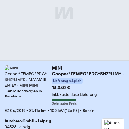
MINI
Cooper*TEMPO*PDC*SHZ*LIM*K
LIMA*AMBIENTE*
Lieferung möglich
13.030 €
inkl. kostenlose Lieferung
Sehr guter Preis
EZ 06/2019
•
87.416 km
•
100 kW (136 PS)
•
Benzin
Autohero GmbH - Leipzig
04328 Leipzig