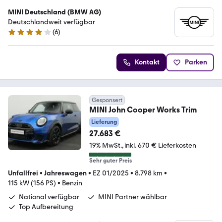
MINI Deutschland (BMW AG)
Deutschlandweit verfügbar
(
6
)
4 Sterne
Kontakt
Parken
Gesponsert
MINI John Cooper Works Trim
Lieferung
27.683 €
19% MwSt.
inkl. 670 € Lieferkosten
Sehr guter Preis
Unfallfrei
•
Jahreswagen
•
EZ 01/2025
•
8.798 km
•
115 kW (156 PS)
•
Benzin
National verfügbar
MINI Partner wählbar
Top Aufbereitung