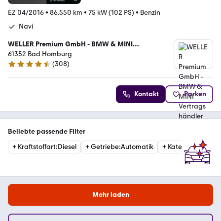
EZ 04/2016
•
86.550 km
•
75 kW (102 PS)
•
Benzin
Navi
WELLER Premium GmbH - BMW & MINI
Vertragshändler
61352 Bad Homburg
(
308
)
4.4 Sterne
Kontakt
Parken
Beliebte passende Filter
+
Kraftstoffart
:
Diesel
+
Getriebe
:
Automatik
+
Kategorie
:
Cabri
Mehr laden