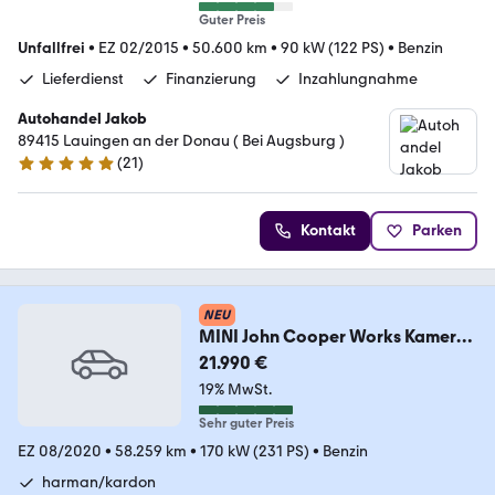
Guter Preis
Unfallfrei
•
EZ 02/2015
•
50.600 km
•
90 kW (122 PS)
•
Benzin
Lieferdienst
Finanzierung
Inzahlungnahme
Autohandel Jakob
89415 Lauingen an der Donau ( Bei Augsburg )
(
21
)
4.8 Sterne
Kontakt
Parken
NEU
MINI John Cooper Works Kamera
Panorama LED H&K HeadUP
21.990 €
19% MwSt.
Sehr guter Preis
EZ 08/2020
•
58.259 km
•
170 kW (231 PS)
•
Benzin
harman/kardon