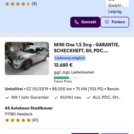
(
8
)
4.3 Sterne
Kontakt
Parken
MINI One 1.5 3trg - GARANTIE,
SCHECKHEFT, SH, PDC....
Lieferung möglich
12.680 €
ggf. zzgl. Lieferkosten
Fairer Preis
Unfallfrei
•
EZ 05/2019
•
88.200 km
•
75 kW (102 PS)
•
Benzin
Mit 1 Jahr Garantie!
AU/HU neu
ALU, PDC, SH...
AS Autohaus-Stadlbauer
91180 Heideck
(
41
)
5 Sterne