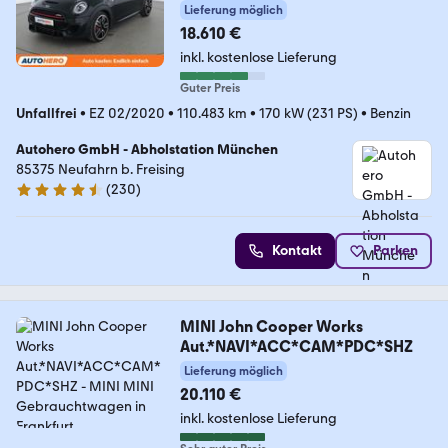
Lieferung möglich
18.610 €
inkl. kostenlose Lieferung
Guter Preis
Unfallfrei
•
EZ 02/2020
•
110.483 km
•
170 kW (231 PS)
•
Benzin
Autohero GmbH - Abholstation München
85375 Neufahrn b. Freising
(
230
)
4.4 Sterne
Kontakt
Parken
MINI John Cooper Works
Aut.*NAVI*ACC*CAM*PDC*SHZ
Lieferung möglich
20.110 €
inkl. kostenlose Lieferung