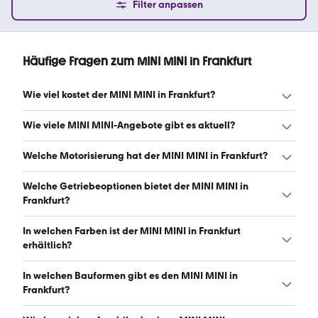
Filter anpassen
Häufige Fragen zum MINI MINI in Frankfurt
Wie viel kostet der MINI MINI in Frankfurt?
Ein guter Preis für einen MINI MINI in Frankfurt liegt
Wie viele MINI MINI-Angebote gibt es aktuell?
zwischen 20.838 € und 31.520 €. Leasingangebote
starten ab 211 € monatlich. (Stand: 7.8.2026)
Es gibt insgesamt 692 MINI MINI bei mobile.de, davon
Welche Motorisierung hat der MINI MINI in Frankfurt?
692 Gebraucht- und 0 Neuwagen. (Stand: 7.8.2026)
Der MINI MINI in Frankfurt hat Leistungen zwischen 98
Welche Getriebeoptionen bietet der MINI MINI in
und 231 PS. (Stand: 7.8.2026)
Frankfurt?
Der MINI MINI in Frankfurt ist mit automatischem und
In welchen Farben ist der MINI MINI in Frankfurt
manuellem Getriebe erhältlich. (Stand: 7.8.2026)
erhältlich?
Den MINI MINI in Frankfurt gibt es in folgenden Farben:
In welchen Bauformen gibt es den MINI MINI in
grau, schwarz, blau, weiß, rot, grün, silber, beige, braun,
Frankfurt?
orange, lila und gelb. Die häufigste Farbe ist grau. (Stand:
7.8.2026)
Den MINI MINI in Frankfurt gibt es in folgenden