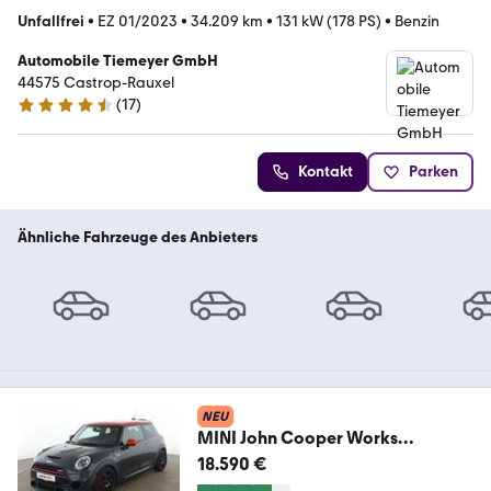
Unfallfrei
•
EZ 01/2023
•
34.209 km
•
131 kW (178 PS)
•
Benzin
Automobile Tiemeyer GmbH
44575 Castrop-Rauxel
(
17
)
4.6 Sterne
Kontakt
Parken
Ähnliche Fahrzeuge des Anbieters
NEU
MINI John Cooper Works
Aut.*NAVI*TEMPO*CAM*PDC*
18.590 €