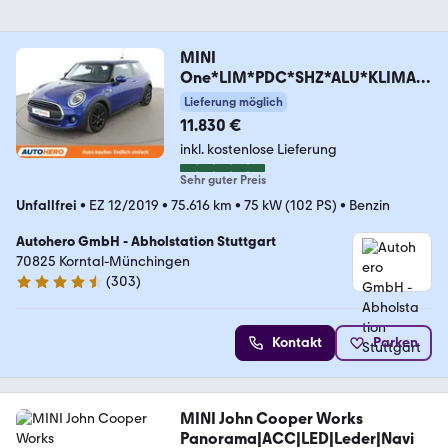
MINI
One*LIM*PDC*SHZ*ALU*KLIMA*
BLUETOOTH*
Lieferung möglich
11.830 €
inkl. kostenlose Lieferung
Sehr guter Preis
Unfallfrei
•
EZ 12/2019
•
75.616 km
•
75 kW (102 PS)
•
Benzin
Autohero GmbH - Abholstation Stuttgart
70825 Korntal-Münchingen
(
303
)
4.4 Sterne
Kontakt
Parken
MINI John Cooper Works
Panorama|ACC|LED|Leder|Navi