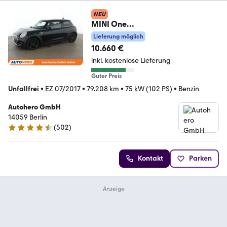
NEU
MINI One
Blackyard*PDC*SHZ*KLIMA*
Lieferung möglich
10.660 €
inkl. kostenlose Lieferung
Guter Preis
Unfallfrei
•
EZ 07/2017
•
79.208 km
•
75 kW (102 PS)
•
Benzin
Autohero GmbH
14059 Berlin
(
502
)
4.5 Sterne
Kontakt
Parken