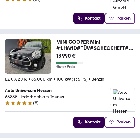
5 Sterne
Kontakt
Parken
MINI COOPER Mini
#1.HAND#TÜV#SCHECKHEFT#D
ASHCAM#TOP!
13.990 €
Guter Preis
EZ 09/2016
•
65.000 km
•
100 kW (136 PS)
•
Benzin
Auto Universum Hessen
65835 Liederbach am Taunus
(
8
)
4.9 Sterne
Kontakt
Parken