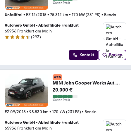
Guter Preis
Unfallfrei
•
EZ 12/2015
•
75.312 km
•
170 kW (231 PS)
•
Benzin
Autohero GmbH - Abholfiliale Frankfurt
65936 Frankfurt am Main
(
293
)
4.6 Sterne
Kontakt
Parken
NEU
MINI John Cooper Works Aut.
*HUD*LED*CAM*SHZ*
20.000 €
Guter Preis
EZ 09/2018
•
95.830 km
•
170 kW (231 PS)
•
Benzin
Autohero GmbH - Abholfiliale Frankfurt
65936 Frankfurt am Main