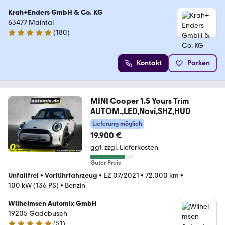
Krah+Enders GmbH & Co. KG
63477 Maintal
(
180
)
4.9 Sterne
Kontakt
Parken
MINI Cooper 1.5 Yours Trim
AUTOM.,LED,Navi,SHZ,HUD
Lieferung möglich
19.900 €
ggf. zzgl. Lieferkosten
Guter Preis
Unfallfrei
•
Vorführfahrzeug
•
EZ 07/2021
•
72.000 km
•
100 kW (136 PS)
•
Benzin
Wilhelmsen Automix GmbH
19205 Gadebusch
(
51
)