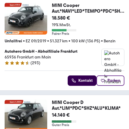
MINI Cooper
Aut.*NAVI*LED*TEMPO*PDC*SHZ
*H/K*
18.580 €
19% MwSt.
Fairer Preis
Unfallfrei
•
EZ 09/2019
•
51.327 km
•
100 kW (136 PS)
•
Benzin
Autohero GmbH - Abholfiliale Frankfurt
65936 Frankfurt am Main
(
293
)
4.6 Sterne
Kontakt
Parken
MINI Cooper D
Aut.*LIM*PDC*SHZ*ALU*KLIMA*
14.140 €
Guter Preis