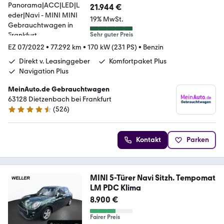
21.944 €
19% MwSt.
Sehr guter Preis
EZ 07/2022
•
77.292 km
•
170 kW (231 PS)
•
Benzin
Direkt v. Leasinggeber
Komfortpaket Plus
Navigation Plus
MeinAuto.de Gebrauchtwagen
63128 Dietzenbach bei Frankfurt
(
526
)
4.7 Sterne
Kontakt
Parken
MINI 5-Türer Navi Sitzh. Tempomat
LM PDC Klima
8.900 €
Fairer Preis