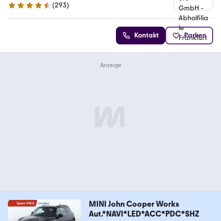
(
293
)
4.6 Sterne
Kontakt
Parken
MINI John Cooper Works
Aut.*NAVI*LED*ACC*PDC*SHZ