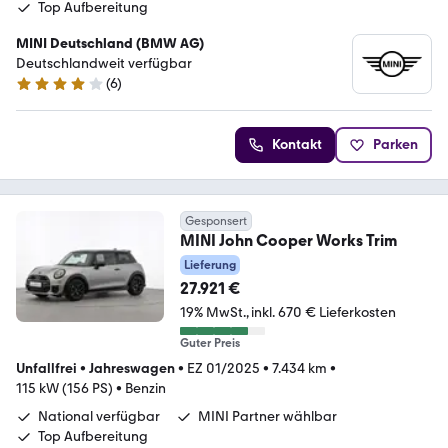
Top Aufbereitung
MINI Deutschland (BMW AG)
Deutschlandweit verfügbar
(
6
)
4 Sterne
Kontakt
Parken
Gesponsert
MINI John Cooper Works Trim
Lieferung
27.921 €
19% MwSt.
inkl. 670 € Lieferkosten
Guter Preis
Unfallfrei
•
Jahreswagen
•
EZ 01/2025
•
7.434 km
•
115 kW (156 PS)
•
Benzin
National verfügbar
MINI Partner wählbar
Top Aufbereitung