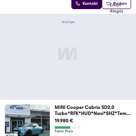
Kontakt
Parken
MINI Cooper Cabrio SD2.0
Turbo*RFK*HUD*Navi*SHZ*Temp
o
19.980 €
Fairer Preis