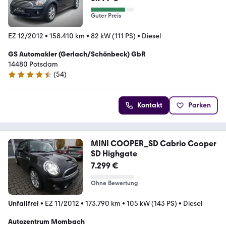
Guter Preis
EZ 12/2012
•
158.410 km
•
82 kW (111 PS)
•
Diesel
GS Automakler (Gerlach/Schönbeck) GbR
14480 Potsdam
(
54
)
4.4 Sterne
Kontakt
Parken
MINI COOPER_SD Cabrio Cooper
SD Highgate
7.299 €
Ohne Bewertung
Unfallfrei
•
EZ 11/2012
•
173.790 km
•
105 kW (143 PS)
•
Diesel
Autozentrum Mombach