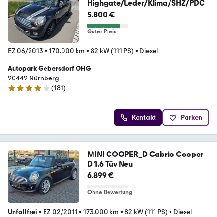
Highgate/Leder/Klima/SHZ/PDC
5.800 €
Guter Preis
EZ 06/2013
•
170.000 km
•
82 kW (111 PS)
•
Diesel
Autopark Gebersdorf OHG
90449 Nürnberg
(
181
)
4.2 Sterne
Kontakt
Parken
MINI COOPER_D Cabrio Cooper
D 1.6 Tüv Neu
6.899 €
Ohne Bewertung
Unfallfrei
•
EZ 02/2011
•
173.000 km
•
82 kW (111 PS)
•
Diesel