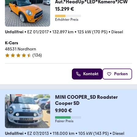
Aut.*HeadUp*LED*Kamera*JCW
15.299 €
Erhöhter Preis
Unfallfrei
•
EZ 01/2017
•
132.897 km
•
125 kW (170 PS)
•
Diesel
K-Cars
48531 Nordhorn
(
136
)
4.4 Sterne
Kontakt
Parken
MINI COOPER_SD Roadster
Cooper SD
9.900 €
Fairer Preis
Unfallfrei
•
EZ 07/2013
•
118.000 km
•
105 kW (143 PS)
•
Diesel