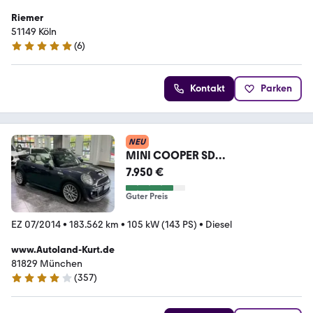
Riemer
51149 Köln
(
6
)
5 Sterne
Kontakt
Parken
NEU
MINI COOPER SD
Cabrio*Leder*Navi*Autom.*Xeno
7.950 €
n*JCW
Guter Preis
EZ 07/2014
•
183.562 km
•
105 kW (143 PS)
•
Diesel
www.Autoland-Kurt.de
81829 München
(
357
)
3.8 Sterne