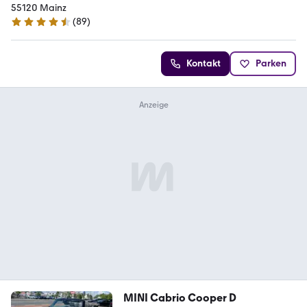
55120 Mainz
(
89
)
4.5 Sterne
Kontakt
Parken
MINI Cabrio Cooper D