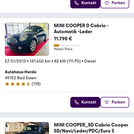
Kontakt
Parken
MINI COOPER D Cabrio -
Automatik -Leder
11.790 €
Hoher Preis
EZ 01/2013
•
141.650 km
•
82 kW (111 PS)
•
Diesel
Autohaus-Herde
49152 Bad Essen
(
118
)
4.7 Sterne
Kontakt
Parken
MINI COOPER_SD Cabrio Cooper
SD/Navi/Leder/PDC/Euro 5