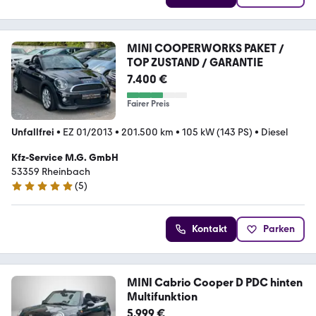
MINI COOPERWORKS PAKET /
TOP ZUSTAND / GARANTIE
7.400 €
Fairer Preis
Unfallfrei
•
EZ 01/2013
•
201.500 km
•
105 kW (143 PS)
•
Diesel
Kfz-Service M.G. GmbH
53359 Rheinbach
(
5
)
4.8 Sterne
Kontakt
Parken
MINI Cabrio Cooper D PDC hinten
Multifunktion
5.999 €