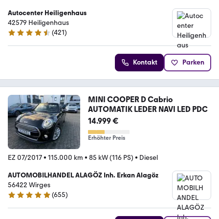
Autocenter Heiligenhaus
42579 Heiligenhaus
(
421
)
4.5 Sterne
Kontakt
Parken
MINI COOPER D Cabrio
AUTOMATIK LEDER NAVI LED PDC
14.999 €
Erhöhter Preis
EZ 07/2017
•
115.000 km
•
85 kW (116 PS)
•
Diesel
AUTOMOBILHANDEL ALAGÖZ Inh. Erkan Alagöz
56422 Wirges
(
655
)
5 Sterne