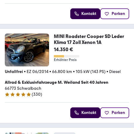
Kontakt
Parken
MINI Roadster Cooper SD Leder
Klima 17 Zoll Xenon 1A
14.350 €
Erhöhter Preis
Unfallfrei
•
EZ 06/2014
•
66.800 km
•
105 kW (143 PS)
•
Diesel
Allrad & Exklusivfahrzeuge M. Weiland Seit 40 Jahren
66773 Schwalbach
(
330
)
5 Sterne
Kontakt
Parken