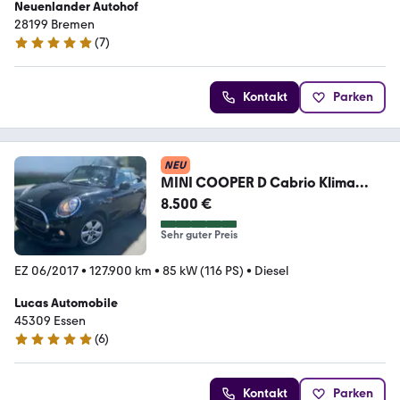
Neuenlander Autohof
28199 Bremen
(
7
)
5 Sterne
Kontakt
Parken
NEU
MINI COOPER D Cabrio Klima
Scheckh. Keyless Start
8.500 €
Sehr guter Preis
EZ 06/2017
•
127.900 km
•
85 kW (116 PS)
•
Diesel
Lucas Automobile
45309 Essen
(
6
)
5 Sterne
Kontakt
Parken