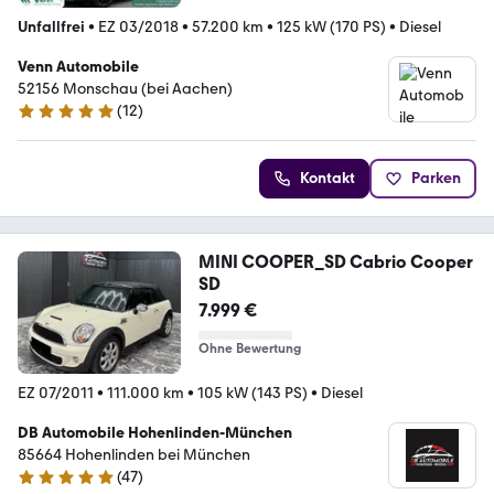
Unfallfrei
•
EZ 03/2018
•
57.200 km
•
125 kW (170 PS)
•
Diesel
Venn Automobile
52156 Monschau (bei Aachen)
(
12
)
5 Sterne
Kontakt
Parken
MINI COOPER_SD Cabrio Cooper
SD
7.999 €
Ohne Bewertung
EZ 07/2011
•
111.000 km
•
105 kW (143 PS)
•
Diesel
DB Automobile Hohenlinden-München
85664 Hohenlinden bei München
(
47
)
4.8 Sterne