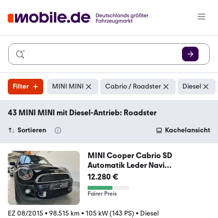
Filter
MINI MINI
Cabrio / Roadster
Diesel
43 MINI MINI mit Diesel-Antrieb: Roadster
Sortieren
Kachelansicht
MINI Cooper Cabrio SD
Automatik Leder Navi
Haman/Kard
12.280 €
Fairer Preis
EZ 08/2015
•
98.515 km
•
105 kW (143 PS)
•
Diesel