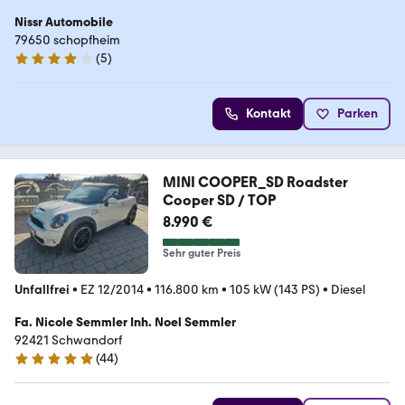
Nissr Automobile
79650 schopfheim
(
5
)
4 Sterne
Kontakt
Parken
MINI COOPER_SD Roadster
Cooper SD / TOP
8.990 €
Sehr guter Preis
Unfallfrei
•
EZ 12/2014
•
116.800 km
•
105 kW (143 PS)
•
Diesel
Fa. Nicole Semmler Inh. Noel Semmler
92421 Schwandorf
(
44
)
5 Sterne