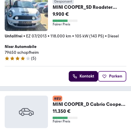
Gesponsert
MINI COOPER_SD Roadster
Cooper SD
9.900 €
Fairer Preis
Unfallfrei
•
EZ 07/2013
•
118.000 km
•
105 kW (143 PS)
•
Diesel
Nissr Automobile
79650 schopfheim
(
5
)
4 Sterne
Kontakt
Parken
NEU
MINI COOPER_D Cabrio Cooper
D
11.350 €
Fairer Preis