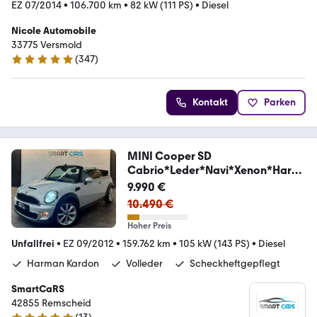
EZ 07/2014
•
106.700 km
•
82 kW (111 PS)
•
Diesel
Nicole Automobile
33775 Versmold
(
347
)
4.9 Sterne
Kontakt
Parken
MINI Cooper SD
Cabrio*Leder*Navi*Xenon*Harm
an*2.Hd.*
9.990 €
10.490 €
Hoher Preis
Unfallfrei
•
EZ 09/2012
•
159.762 km
•
105 kW (143 PS)
•
Diesel
Harman Kardon
Volleder
Scheckheftgepflegt
SmartCaRS
42855 Remscheid