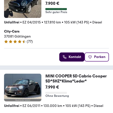
7.900 €
Sehr guter Preis
Unfallfrei
•
EZ 04/2015
•
127.810 km
•
105 kW (143 PS)
•
Diesel
City-Cars
37081 Göttingen
(
77
)
4.4 Sterne
Kontakt
Parken
MINI COOPER SD Cabrio Cooper
SD*SHZ*Klima*Leder*
7.990 €
Ohne Bewertung
Unfallfrei
•
EZ 06/2011
•
130.000 km
•
105 kW (143 PS)
•
Diesel