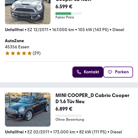
6.599 €
Fairer Preis
Unfallfrei
•
EZ 12/2011
•
167.000 km
•
105 kW (143 PS)
•
Diesel
AutoZone
45356 Essen
(
29
)
5 Sterne
Kontakt
Parken
MINI COOPER_D Cabrio Cooper
D 1.6 Tüv Neu
6.899 €
Ohne Bewertung
Unfallfrei
•
EZ 02/2011
•
173.000 km
•
82 kW (111 PS)
•
Diesel