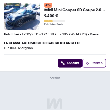
NEU
MINI Mini Cooper SD Coupe 2.0
Coupé 143CV promozione
9.400 €
Erhöhter Preis
Unfallfrei
•
EZ 12/2011
•
139.000 km
•
105 kW (143 PS)
•
Diesel
LA CLASSE AUTOMOBILI DI GASTALDO ANGELO
IT-31050 Morgano
Kontakt
Parken