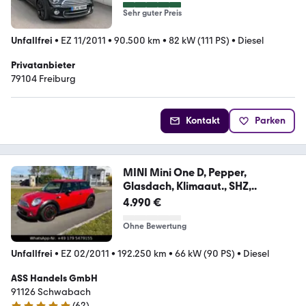
Sehr guter Preis
Unfallfrei
•
EZ 11/2011
•
90.500 km
•
82 kW (111 PS)
•
Diesel
Privatanbieter
79104 Freiburg
Kontakt
Parken
MINI Mini One D, Pepper,
Glasdach, Klimaaut., SHZ,..
4.990 €
Ohne Bewertung
Unfallfrei
•
EZ 02/2011
•
192.250 km
•
66 kW (90 PS)
•
Diesel
ASS Handels GmbH
91126 Schwabach
(
62
)