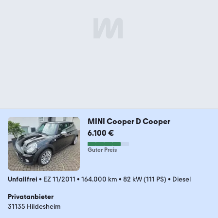
MINI Cooper D Cooper
6.100 €
Guter Preis
Unfallfrei
•
EZ 11/2011
•
164.000 km
•
82 kW (111 PS)
•
Diesel
Privatanbieter
31135 Hildesheim