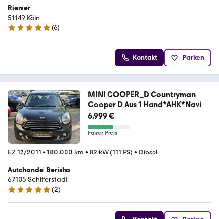
Riemer
51149 Köln
(
6
)
5 Sterne
Kontakt
Parken
MINI COOPER_D Countryman
Cooper D Aus 1 Hand*AHK*Navi
6.999 €
Fairer Preis
EZ 12/2011
•
180.000 km
•
82 kW (111 PS)
•
Diesel
Autohandel Berisha
67105 Schifferstadt
(
2
)
5 Sterne