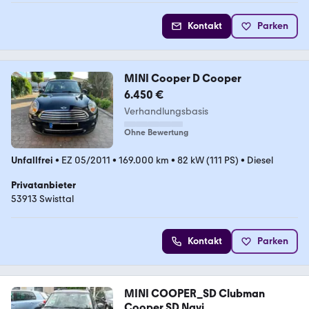
Kontakt
Parken
MINI Cooper D Cooper
6.450 €
Verhandlungsbasis
Ohne Bewertung
Unfallfrei
•
EZ 05/2011
•
169.000 km
•
82 kW (111 PS)
•
Diesel
Privatanbieter
53913 Swisttal
Kontakt
Parken
MINI COOPER_SD Clubman
Cooper SD Navi