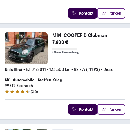
Kontakt
Parken
MINI COOPER D Clubman
7.600 €
Ohne Bewertung
Unfallfrei
•
EZ 01/2011
•
133.500 km
•
82 kW (111 PS)
•
Diesel
SK - Automobile - Steffen Krieg
99817 Eisenach
(
56
)
4.5 Sterne
Kontakt
Parken