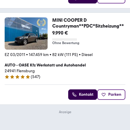
MINI COOPER D
Countryman**PDC*Sitzheizung**
9.990 €
Ohne Bewertung
EZ 03/2011
•
147.459 km
•
82 kW (111 PS)
•
Diesel
AUTO - OASE Kfz Werkstatt und Autohandel
24941 Flensburg
(
547
)
4.9 Sterne
Kontakt
Parken