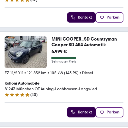
4.8 Sterne
Kontakt
Parken
MINI COOPER_SD Countryman
Cooper SD All4 Automatik
6.999 €
Sehr guter Preis
EZ 11/2011
•
121.852 km
•
105 kW (143 PS)
•
Diesel
Kolloni Automobile
81243 München OT Aubing-Lochhausen-Langwied
(
40
)
5 Sterne
Kontakt
Parken