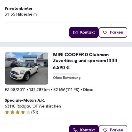
Privatanbieter
31135 Hildesheim
Kontakt
Parken
MINI COOPER D Clubman
Zuverlässig und sparsam !!!!!!!
6.590 €
Ohne Bewertung
EZ 08/2011
•
132.287 km
•
82 kW (111 PS)
•
Diesel
Speciale-Motors A.R.
63110 Rodgau OT Weiskirchen
(
51
)
4 Sterne
Kontakt
Parken