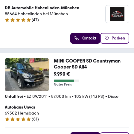
DB Automobile Hohenlinden-München
85664 Hohenlinden bei München
(
47
)
4.8 Sterne
Kontakt
Parken
MINI COOPER SD Countryman
Cooper SD All4
9.990 €
Guter Preis
Unfallfrei
•
EZ 09/2011
•
87.000 km
•
105 kW (143 PS)
•
Diesel
Autohaus Unvar
69502 Hemsbach
(
81
)
5 Sterne