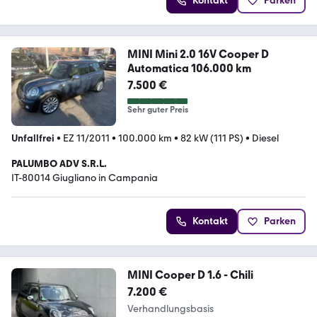
Kontakt
Parken
MINI Mini 2.0 16V Cooper D
Automatica 106.000 km
7.500 €
Sehr guter Preis
Unfallfrei
•
EZ 11/2011
•
100.000 km
•
82 kW (111 PS)
•
Diesel
PALUMBO ADV S.R.L.
IT-80014 Giugliano in Campania
Kontakt
Parken
MINI Cooper D 1.6 - Chili
7.200 €
Verhandlungsbasis