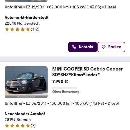
Unfallfrei
•
EZ 12/2011
•
82.000 km
•
105 kW (143 PS)
•
Diesel
Automarkt-Norderstedt
22848 Norderstedt
(
112
)
4.8 Sterne
Kontakt
Parken
MINI COOPER SD Cabrio Cooper
SD*SHZ*Klima*Leder*
7.990 €
Ohne Bewertung
Unfallfrei
•
EZ 06/2011
•
130.000 km
•
105 kW (143 PS)
•
Diesel
Neuenlander Autohof
28199 Bremen
(
7
)
5 Sterne