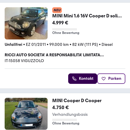
NEU
MINI Mini 1.6 16V Cooper D soli
100.000km
4.999 €
Ohne Bewertung
Unfallfrei
•
EZ 01/2011
•
99.000 km
•
82 kW (111 PS)
•
Diesel
RICCI AUTO SOCIETA' A RESPONSABILITA' LIMITATA
SEMPLIFICATA
IT-15058 VIGUZZOLO
Kontakt
Parken
MINI Cooper D Cooper
4.750 €
Verhandlungsbasis
Ohne Bewertung