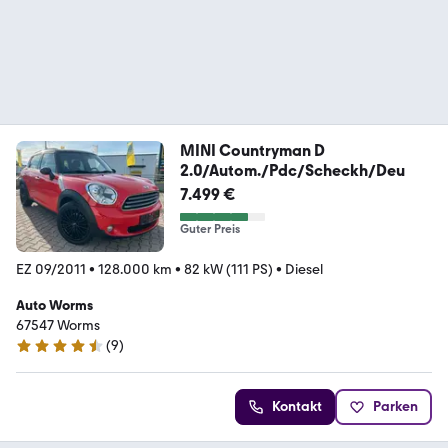
MINI Countryman D
2.0/Autom./Pdc/Scheckh/Deu
7.499 €
Guter Preis
EZ 09/2011
•
128.000 km
•
82 kW (111 PS)
•
Diesel
Auto Worms
67547 Worms
(
9
)
4.3 Sterne
Kontakt
Parken