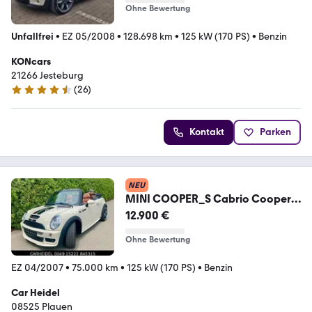
Ohne Bewertung
Unfallfrei
•
EZ 05/2008
•
128.698 km
•
125 kW (170 PS)
•
Benzin
KONcars
21266 Jesteburg
(
26
)
4.4 Sterne
Kontakt
Parken
NEU
MINI COOPER_S Cabrio Cooper S
Sidewalk
12.900 €
Ohne Bewertung
EZ 04/2007
•
75.000 km
•
125 kW (170 PS)
•
Benzin
Car Heidel
08525 Plauen