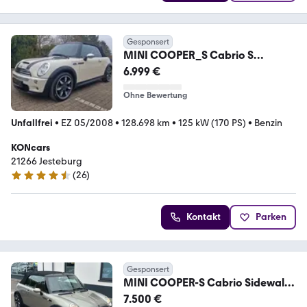
Gesponsert
MINI COOPER_S Cabrio S
Sidewalk
6.999 €
Ohne Bewertung
Unfallfrei
•
EZ 05/2008
•
128.698 km
•
125 kW (170 PS)
•
Benzin
KONcars
21266 Jesteburg
(
26
)
4.4 Sterne
Kontakt
Parken
Gesponsert
MINI COOPER-S Cabrio Sidewalk
AUTOMATIK/HU2028/ KLIMA
7.500 €