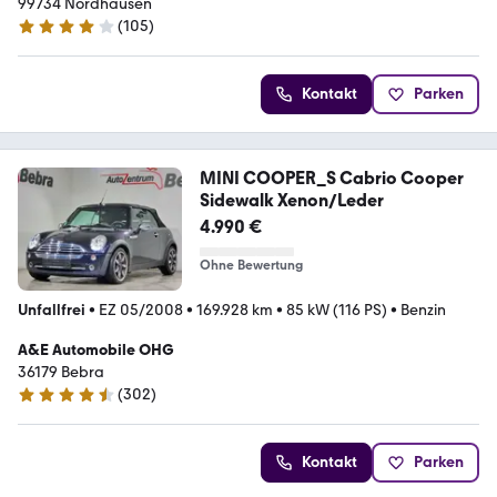
99734 Nordhausen
(
105
)
4.1 Sterne
Kontakt
Parken
MINI COOPER_S Cabrio Cooper
Sidewalk Xenon/Leder
4.990 €
Ohne Bewertung
Unfallfrei
•
EZ 05/2008
•
169.928 km
•
85 kW (116 PS)
•
Benzin
A&E Automobile OHG
36179 Bebra
(
302
)
4.3 Sterne
Kontakt
Parken