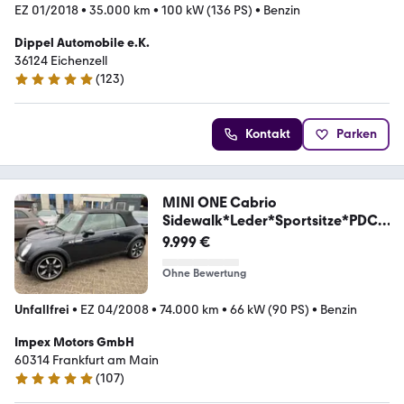
EZ 01/2018
•
35.000 km
•
100 kW (136 PS)
•
Benzin
Dippel Automobile e.K.
36124 Eichenzell
(
123
)
4.8 Sterne
Kontakt
Parken
MINI ONE Cabrio
Sidewalk*Leder*Sportsitze*PDC*
Sitzhei
9.999 €
Ohne Bewertung
Unfallfrei
•
EZ 04/2008
•
74.000 km
•
66 kW (90 PS)
•
Benzin
Impex Motors GmbH
60314 Frankfurt am Main
(
107
)
5 Sterne