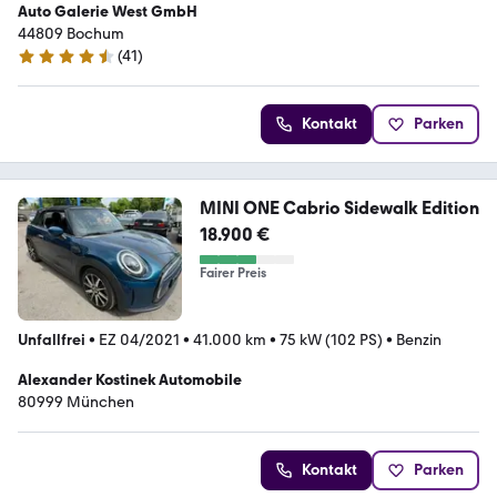
Auto Galerie West GmbH
44809 Bochum
(
41
)
4.6 Sterne
Kontakt
Parken
MINI ONE Cabrio Sidewalk Edition
18.900 €
Fairer Preis
Unfallfrei
•
EZ 04/2021
•
41.000 km
•
75 kW (102 PS)
•
Benzin
Alexander Kostinek Automobile
80999 München
Kontakt
Parken