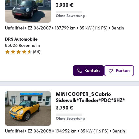
3.900 €
Ohne Bewertung
Unfallfrei
•
EZ 06/2007
•
187.799 km
•
85 kW (116 PS)
•
Benzin
DRS Automobile
83026 Rosenheim
(
64
)
4.4 Sterne
Kontakt
Parken
MINI COOPER_S Cabrio
Sidewalk*Teilleder*PDC*SHZ*
3.790 €
Ohne Bewertung
Unfallfrei
•
EZ 06/2008
•
194.952 km
•
85 kW (116 PS)
•
Benzin