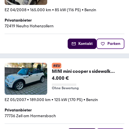
EZ 04/2008
•
165.000 km
•
85 kW (116 PS)
•
Benzin
Privatanbieter
72419 Neufra Hohenzollern
Kontakt
Parken
NEU
MINI mini cooper s sidewalk
cabrio
4.000 €
Ohne Bewertung
EZ 05/2007
•
189.000 km
•
125 kW (170 PS)
•
Benzin
Privatanbieter
77736 Zell am Harmersbach