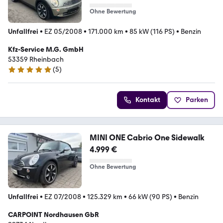
Ohne Bewertung
Unfallfrei
•
EZ 05/2008
•
171.000 km
•
85 kW (116 PS)
•
Benzin
Kfz-Service M.G. GmbH
53359 Rheinbach
(
5
)
4.8 Sterne
Kontakt
Parken
MINI ONE Cabrio One Sidewalk
4.999 €
Ohne Bewertung
Unfallfrei
•
EZ 07/2008
•
125.329 km
•
66 kW (90 PS)
•
Benzin
CARPOINT Nordhausen GbR