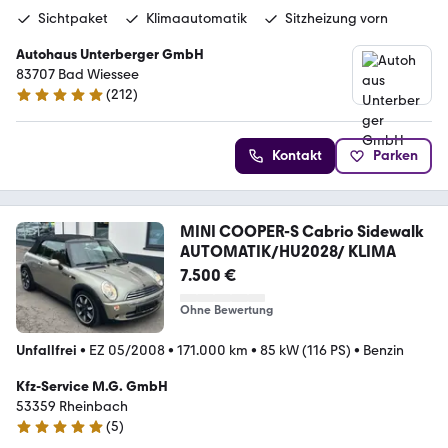
Sichtpaket
Klimaautomatik
Sitzheizung vorn
Autohaus Unterberger GmbH
83707 Bad Wiessee
(
212
)
4.8 Sterne
Kontakt
Parken
MINI COOPER-S Cabrio Sidewalk
AUTOMATIK/HU2028/ KLIMA
7.500 €
Ohne Bewertung
Unfallfrei
•
EZ 05/2008
•
171.000 km
•
85 kW (116 PS)
•
Benzin
Kfz-Service M.G. GmbH
53359 Rheinbach
(
5
)
4.8 Sterne