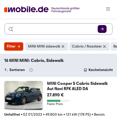
Filter
MINI MINI sidewalk
Cabrio / Roadster
Be
16 MINI MINI: Cabrio, Sidewalk
Sortieren
Kachelansicht
MINI Cooper S Cabrio Sidewalk
Aut Navi RFK ALED DA
27.890 €
Fairer Preis
Unfallfrei
•
EZ 01/2022
•
49.800 km
•
131 kW (178 PS)
•
Benzin