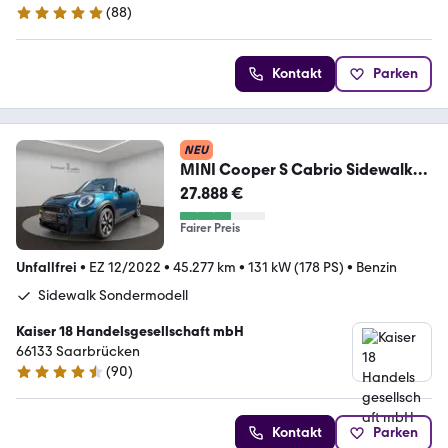
(
88
)
5 Sterne
Kontakt
Parken
NEU
MINI Cooper S Cabrio Sidewalk
Edition *CarPlay*Leder*
27.888 €
Fairer Preis
Unfallfrei
•
EZ 12/2022
•
45.277 km
•
131 kW (178 PS)
•
Benzin
Sidewalk Sondermodell
Kaiser 18 Handelsgesellschaft mbH
66133 Saarbrücken
(
90
)
4.4 Sterne
Kontakt
Parken