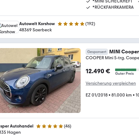
*MINI SCHECKHEFT
*RÜCKFAHRKAMERA
Autowelt Korshow
(
192
)
4.9 Sterne
48369 Saerbeck
MINI Cooper
Gesponsert
COOPER Mini 5-trg. Cooper
12.490 €
Guter Preis
Versicherung vergleichen
EZ 01/2018
•
81.000 km
•
1
sper Autohandel
(
46
)
4.9 Sterne
135 Hagen