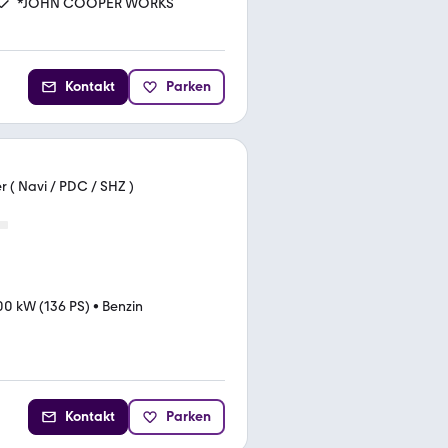
*JOHN COOPER WORKS
Kontakt
Parken
 ( Navi / PDC / SHZ )
00 kW (136 PS)
•
Benzin
Kontakt
Parken