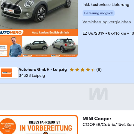
inkl. kostenlose Lieferung
Lieferung möglich
Versicherung vergleichen
EZ 06/2019
•
87.416 km
•
10
Autohero GmbH - Leipzig
(
8
)
4.3 Sterne
04328 Leipzig
MINI Cooper
COOPER/Cabrio/Tüv&Servi