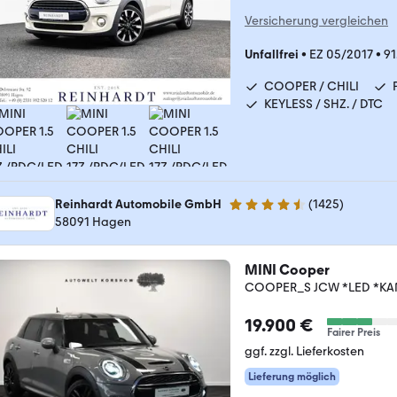
Versicherung vergleichen
Unfallfrei
•
EZ 05/2017
•
91
COOPER / CHILI
KEYLESS / SHZ. / DTC
Reinhardt Automobile GmbH
(
1425
)
4.7 Sterne
58091 Hagen
MINI Cooper
COOPER_S JCW *LED *KAM
19.900 €
Fairer Preis
ggf. zzgl. Lieferkosten
Lieferung möglich