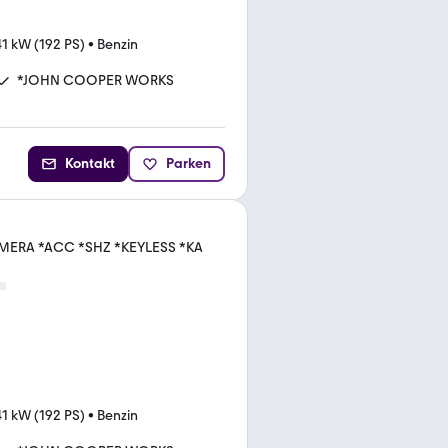
41 kW (192 PS)
•
Benzin
*JOHN COOPER WORKS
Kontakt
Parken
ERA *ACC *SHZ *KEYLESS *KA
41 kW (192 PS)
•
Benzin