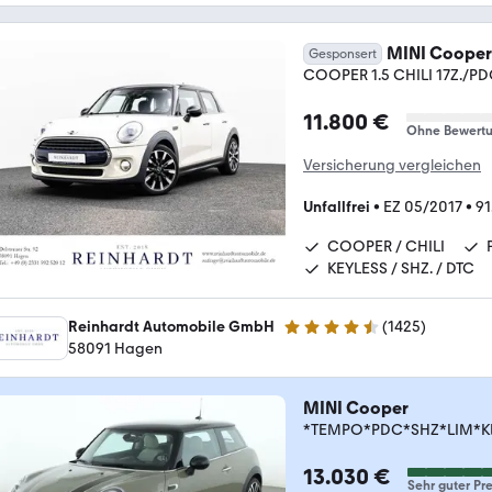
MINI Cooper
Gesponsert
COOPER 1.5 CHILI 17Z./P
11.800 €
Ohne Bewert
Versicherung vergleichen
Unfallfrei
•
EZ 05/2017
•
91
COOPER / CHILI
KEYLESS / SHZ. / DTC
Reinhardt Automobile GmbH
(
1425
)
4.7 Sterne
58091 Hagen
MINI Cooper
*TEMPO*PDC*SHZ*LIM*K
13.030 €
Sehr guter Pre