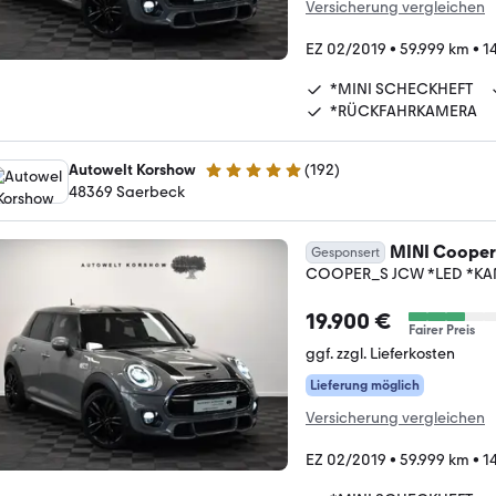
Versicherung vergleichen
EZ 02/2019
•
59.999 km
•
1
*MINI SCHECKHEFT
*RÜCKFAHRKAMERA
Autowelt Korshow
(
192
)
4.9 Sterne
48369 Saerbeck
MINI Cooper
Gesponsert
COOPER_S JCW *LED *KAM
19.900 €
Fairer Preis
ggf. zzgl. Lieferkosten
Lieferung möglich
Versicherung vergleichen
EZ 02/2019
•
59.999 km
•
1