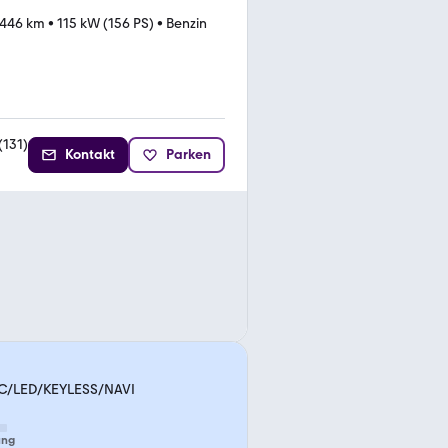
.446 km
•
115 kW (156 PS)
•
Benzin
(
131
)
Kontakt
Parken
DC/LED/KEYLESS/NAVI
ung