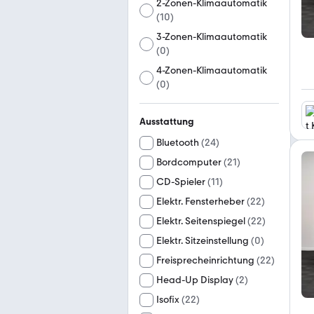
2-Zonen-Klimaautomatik
(
10
)
3-Zonen-Klimaautomatik
(
0
)
4-Zonen-Klimaautomatik
(
0
)
Ausstattung
Bluetooth
(
24
)
Bordcomputer
(
21
)
CD-Spieler
(
11
)
Elektr. Fensterheber
(
22
)
Elektr. Seitenspiegel
(
22
)
Elektr. Sitzeinstellung
(
0
)
Freisprecheinrichtung
(
22
)
Head-Up Display
(
2
)
Isofix
(
22
)