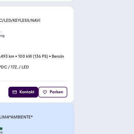
DC/LED/KEYLESS/NAVI
ung
.493 km
•
100 kW (136 PS)
•
Benzin
PDC / 17Z. / LED
Kontakt
Parken
LIMA*AMBIENTE*
is