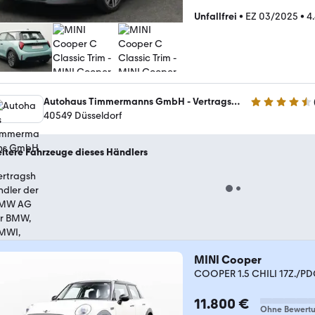
Unfallfrei
•
EZ 03/2025
•
4
Autohaus Timmermanns GmbH - Vertragshändler der BMW AG für BMW, BMWI, BMWM und MINI
4.3 Sterne
40549 Düsseldorf
itere Fahrzeuge dieses Händlers
MINI Cooper
COOPER 1.5 CHILI 17Z./P
11.800 €
Ohne Bewert