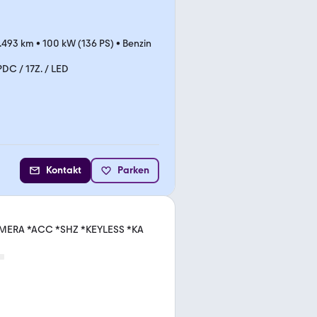
.493 km
•
100 kW (136 PS)
•
Benzin
PDC / 17Z. / LED
Kontakt
Parken
ERA *ACC *SHZ *KEYLESS *KA