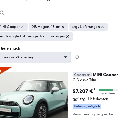
INI Cooper
DE, Hagen, 18 km
zzgl. Lieferungen
eschädigte Fahrzeuge: Nicht anzeigen
rtieren nach
p
MINI Cooper
Gesponsert
C Classic Trim
¹
27.207 €
Fairer Preis
ggf. zzgl. Lieferkosten
Lieferung möglich
Versicherung vergleichen