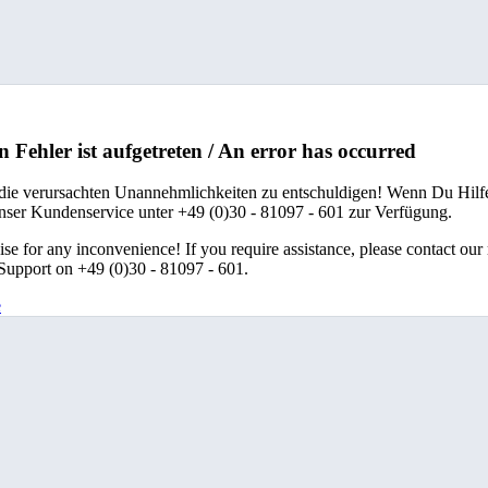
n Fehler ist aufgetreten / An error has occurred
 die verursachten Unannehmlichkeiten zu entschuldigen! Wenn Du Hilfe
unser Kundenservice unter +49 (0)30 - 81097 - 601 zur Verfügung.
se for any inconvenience! If you require assistance, please contact our
upport on +49 (0)30 - 81097 - 601.
e