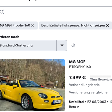
G MGF trophy 160
Beschädigte Fahrzeuge: Nicht anzeigen
rtieren nach
MG MGF
F TROPHY 160
7.499 €
Ohne Bewertun
Verhandlungsbasis
Versicherung vergleichen
Unfallfrei
•
EZ 05/2003
•
1
Benzin