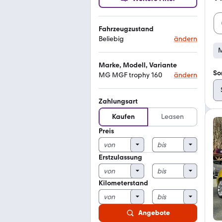
Fahrzeugzustand
Beliebig
ändern
M
Marke, Modell, Variante
So
MG MGF trophy 160
ändern
Zahlungsart
Kaufen
Leasen
Preis
Erstzulassung
Kilometerstand
Angebote